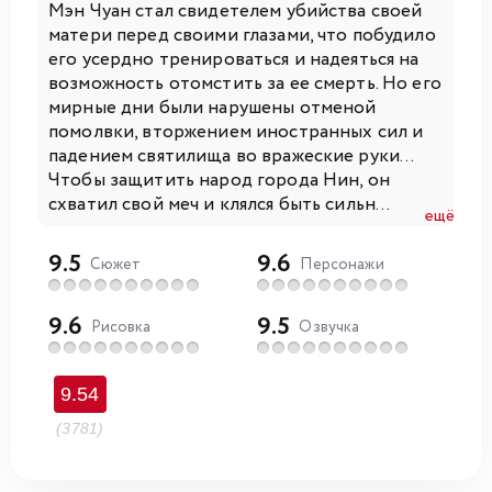
Мэн Чуан стал свидетелем убийства своей
матери перед своими глазами, что побудило
его усердно тренироваться и надеяться на
возможность отомстить за ее смерть. Но его
мирные дни были нарушены отменой
помолвки, вторжением иностранных сил и
падением святилища во вражеские руки...
Чтобы защитить народ города Нин, он
схватил свой меч и клялся быть сильн...
ещё
9.5
9.6
Сюжет
Персонажи
9.6
9.5
Рисовка
Озвучка
9.54
(3781)