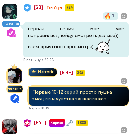
[SB]
Тан Утун
724
1
Постоялец
первая серия мне уже
понравилась,пойду смотреть дальше))
всем приятного просмотра)
В пятницу в 20:28
Harrorit
[RBF]
305
PREMIUM
Первые 10-12 серий просто пушка
эмоции и чувства зашкаливают
Вчера в 10:19
[F4L]
Кирико
1 888