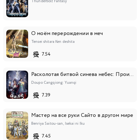
Thunderbolt Fantasy
О моём перерождении в меч
Tensei shitara Ken deshita
7.54
Расколотая битвой синева небес: Происхождение
Doupo Cangqiong: Yuanqi
7.39
Мастер на все руки Сайто в другом мире
Benriya Saitou-san, Isekai ni Iku
7.45