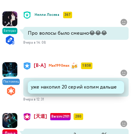
Нелли Лосева
367
Ветеран
Про волосы было смешно😂😂😂
Вчера в 14:08
[В-А]
Max1990max
1 858
Постоялец
уже накопил 20 серий копим дальше
Вчера в 12:31
[天道]
Barzini2101
280
Лорд