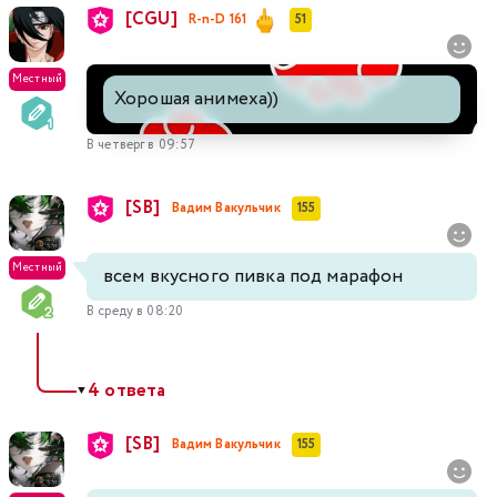
[CGU]
R-n-D 161
51
Местный
Хорошая анимеха))
В четверг в 09:57
[SB]
Вадим Вакульчик
155
Местный
всем вкусного пивка под марафон
В среду в 08:20
4 ответа
▼
[SB]
Вадим Вакульчик
155