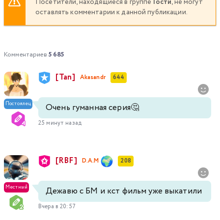
Посетители, находящиеся в группе
Гости
, не могут
оставлять комментарии к данной публикации.
Комментариев
5 685
[Tan]
Akasandr
644
Постоялец
Очень гуманная серия🤔
25 минут назад
[RBF]
D.A.M
208
Местный
Дежавю с БМ и кст фильм уже выкатили
Вчера в 20:57