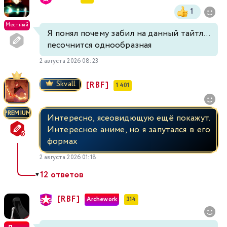
1
Местный
Я понял почему забил на данный тайтл...
песочнится однообразная
2 августа 2026 08:23
Skvall
[RBF]
1 401
PREMIUM
Интересно, ясеовидющую ещё покажут.
Интересное аниме, но я запутался в его
формах
2 августа 2026 01:18
12 ответов
▼
[RBF]
Archework
314