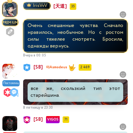
IrisVvV
[天道]
35
PREMIUM
Очень смешанные чувства. Сначало
нравилось, необычное. Но с ростом
силы тяжелее смотреть. Бросила,
однажды вернусь.
Вчера в 00:05
[SB]
아Asmodeus
2 469
Постоялец
все же, скользкий тип этот
старейшина.
В пятницу в 23:30
[SB]
VIGOS
71