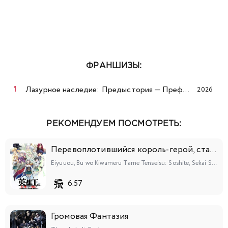
ФРАНШИЗЫ:
Лазурное наследие: Предыстория — Префектура Дуннин летом
2026
РЕКОМЕНДУЕМ ПОСМОТРЕТЬ:
Перевоплотившийся король-герой, ставший самой сильной ученицей рыцаря
Eiyuuou, Bu wo Kiwameru Tame Tenseisu: Soshite, Sekai Saikyou no Minarai Kishi♀
6.57
Громовая Фантазия