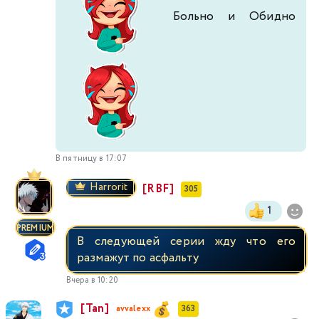
Больно и Обидно
В пятницу в 17:07
Harrorit
[RBF]
305
1
PREMIUM
В следующей серии жду что его
размажут по асфальту
Вчера в 10:20
[Tan]
avvalexx
363