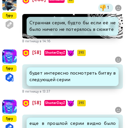
1
Гуру
Странная серия, будто бы если её не
было ничего не потерялось в сюжете
В пятницу в 14:16
[SB]
ShorterDayZ
395
Гуру
будет интересно посмотреть битву в
следующей серии
В пятницу в 13:37
[SB]
ShorterDayZ
395
Гуру
еще в прошлой серии видно было