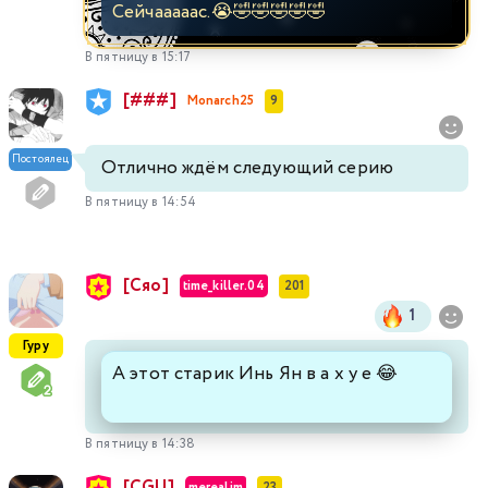
Сейчааааас.😭🤣🤣🤣🤣🤣
В пятницу в 15:17
[###]
Monarch25
9
Постоялец
Отлично ждём следующий серию
В пятницу в 14:54
[Сяо]
time_killer.04
201
1
Гуру
А этот старик Инь Ян в а х у е 😂
В пятницу в 14:38
[CGU]
merealim
23