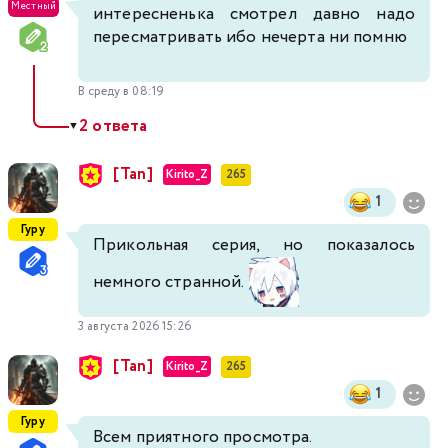
Местный
интересненька смотрел давно надо
пересматривать ибо нечерта ни помню
В среду в 08:19
2 ответа
▼
[Tan]
Kirito_Z
265
1
Гуру
Прикольная серия, но показалось
немного странной.
3 августа 2026 15:26
[Tan]
Kirito_Z
265
1
Гуру
Всем приятного просмотра.