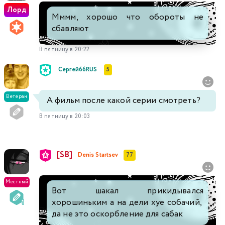
Лорд
Мммм, хорошо что обороты не
сбавляют
В пятницу в 20:22
Сергей66RUS
5
Ветеран
А фильм после какой серии смотреть?
В пятницу в 20:03
[SB]
Denis Startsev
77
Местный
Вот шакал прикидывался
хорошиньким а на дели хуе собачий,
да не это оскорбление для сабак