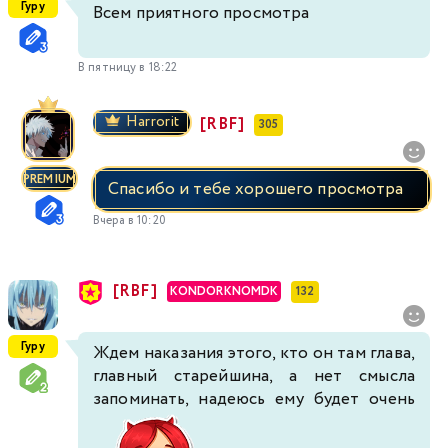
Гуру
Всем приятного просмотра
В пятницу в 18:22
Harrorit
[RBF]
305
PREMIUM
Спасибо и тебе хорошего просмотра
Вчера в 10:20
[RBF]
KONDORKNOMDK
132
Гуру
Ждем наказания этого, кто он там глава,
главный старейшина, а нет смысла
запоминать, надеюсь ему будет очень