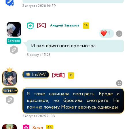
3 августа 2026 14:59
[SC]
Андрей Завьялов
14
1
Ветеран
И вам приятного просмотра
В среду в 15:23
IrisVvV
[天道]
35
PREMIUM
Я тоже начинала смотреть. Вроде и
красивое, но бросила смотреть. Не
помню почему. Может вернусь однажды.
2 августа 2026 21:38
Хольм
44