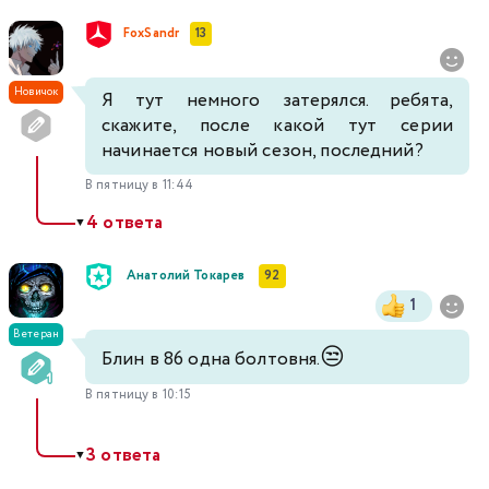
FoxSandr
13
Новичок
Я тут немного затерялся. ребята,
скажите, после какой тут серии
начинается новый сезон, последний?
В пятницу в 11:44
4 ответа
▼
Анатолий Токарев
92
1
Ветеран
😒
Блин в 86 одна болтовня.
В пятницу в 10:15
3 ответа
▼