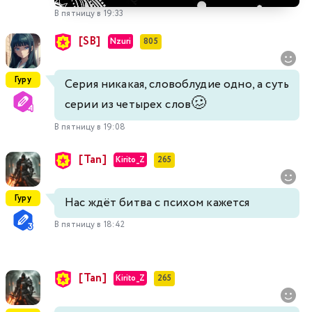
В пятницу в 19:33
[SB]
Nzuri
805
Гуру
Серия никакая, словоблудие одно, а суть
🥴
серии из четырех слов
В пятницу в 19:08
[Tan]
Kirito_Z
265
Гуру
Нас ждёт битва с психом кажется
В пятницу в 18:42
[Tan]
Kirito_Z
265