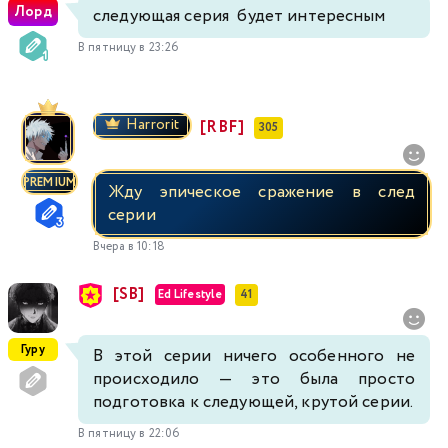
Лорд
следующая серия будет интересным
В пятницу в 23:26
Harrorit
[RBF]
305
PREMIUM
Жду эпическое сражение в след
серии
Вчера в 10:18
[SB]
Ed Lifestyle
41
Гуру
В этой серии ничего особенного не
происходило — это была просто
подготовка к следующей, крутой серии.
В пятницу в 22:06