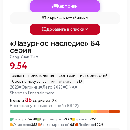
Карточки
87 серия —
нестабильно
Добавить в списки
«Лазурное наследие»
64
серия
Cang Yuan Tu
▼
9.54
экшен
приключения
фэнтези
исторический
боевые искусства
китайское
3D
2023
Онгоинги
Лето 2023
ONA
Shenman Entertainment
86
Вышла
серия из 92
В списках у пользователей (10142)
Смотрю
6480
Просмотрено
979
Брошено
251
Отложено
352
Запланировано
1051
Любимое
1029