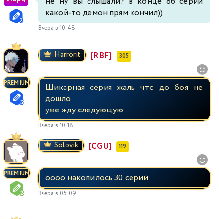
не ну вы слышали? в конце 86 серии
какой-то демон прям кончил))
Вчера в 10:48
Harrorit
[RBF]
305
PREMIUM
Шикарная серия жаль что до боя не
дошло
уже жду следующую
Вчера в 10:18
Solovik
[CGU]
119
PREMIUM
оооо накопилось 30 серий
Вчера в 05:09