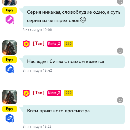
Гуру
Серия никакая, словоблудие одно, а суть
🥴
серии из четырех слов
В пятницу в 19:08
[Tan]
Kirito_Z
270
Гуру
Нас ждёт битва с психом кажется
В пятницу в 18:42
[Tan]
Kirito_Z
270
Гуру
Всем приятного просмотра
В пятницу в 18:22