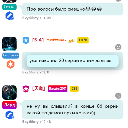
Ветеран
Про волосы было смешно😂😂😂
В субботу в 14:08
[В-А]
Max1990max
1 878
Постоялец
уже накопил 20 серий копим дальше
В субботу в 12:31
[天道]
Barzini2101
281
Лорд
не ну вы слышали? в конце 86 серии
какой-то демон прям кончил))
В субботу в 10:48