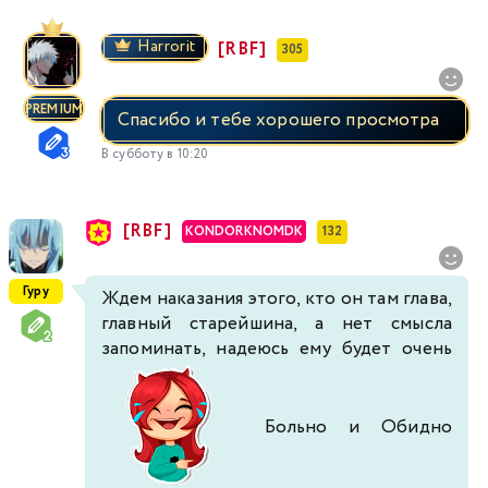
Harrorit
[RBF]
305
PREMIUM
Спасибо и тебе хорошего просмотра
В субботу в 10:20
[RBF]
KONDORKNOMDK
132
Гуру
Ждем наказания этого, кто он там глава,
главный старейшина, а нет смысла
запоминать, надеюсь ему будет очень
Больно и Обидно