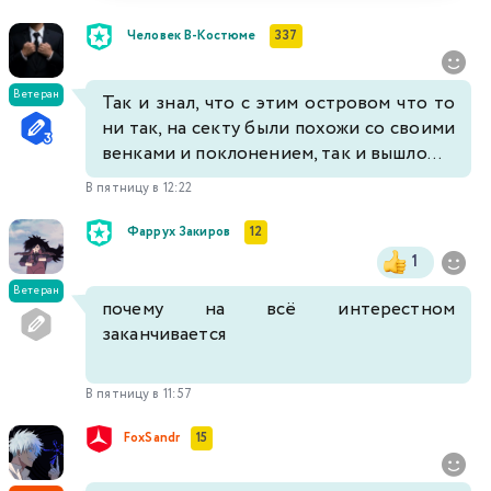
Человек В-Костюме
337
Ветеран
Так и знал, что с этим островом что то
ни так, на секту были похожи со своими
венками и поклонением, так и вышло...
В пятницу в 12:22
Фаррух Закиров
12
1
Ветеран
почему на всё интерестном
заканчивается
В пятницу в 11:57
FoxSandr
15