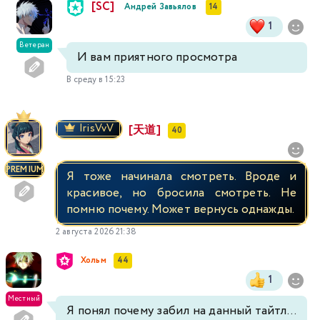
[SC]
Андрей Завьялов
14
1
Ветеран
И вам приятного просмотра
В среду в 15:23
IrisVvV
[天道]
40
PREMIUM
Я тоже начинала смотреть. Вроде и
красивое, но бросила смотреть. Не
помню почему. Может вернусь однажды.
2 августа 2026 21:38
Хольм
44
1
Местный
Я понял почему забил на данный тайтл...