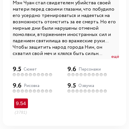
Мэн Чуан стал свидетелем убийства своей
матери перед своими глазами, что побудило
его усердно тренироваться и надеяться на
возможность отомстить за ее смерть. Но его
мирные дни были нарушены отменой
помолвки, вторжением иностранных сил и
падением святилища во вражеские руки...
Чтобы защитить народ города Нин, он
схватил свой меч и клялся быть сильн...
ещё
9.5
9.6
Сюжет
Персонажи
9.6
9.5
Рисовка
Озвучка
9.54
(3781)