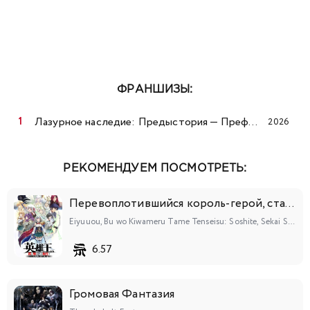
ФРАНШИЗЫ:
Лазурное наследие: Предыстория — Префектура Дуннин летом
2026
РЕКОМЕНДУЕМ ПОСМОТРЕТЬ:
Перевоплотившийся король-герой, ставший самой сильной ученицей рыцаря
Eiyuuou, Bu wo Kiwameru Tame Tenseisu: Soshite, Sekai Saikyou no Minarai Kishi♀
6.57
Громовая Фантазия