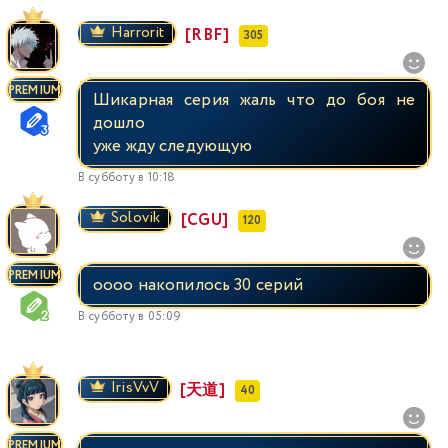
Harrorit
[RBF]
305
PREMIUM
Шикарная серия жаль что до боя не
дошло
уже жду следующую
В субботу в 10:18
Solovik
[CGU]
120
PREMIUM
оооо накопилось 30 серий
В субботу в 05:09
IrisVvV
[天道]
40
PREMIUM