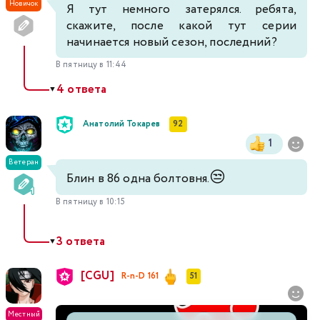
Новичок
Я тут немного затерялся. ребята,
скажите, после какой тут серии
начинается новый сезон, последний?
В пятницу в 11:44
4 ответа
▼
Анатолий Токарев
92
1
Ветеран
😒
Блин в 86 одна болтовня.
В пятницу в 10:15
3 ответа
▼
[CGU]
R-n-D 161
51
Местный