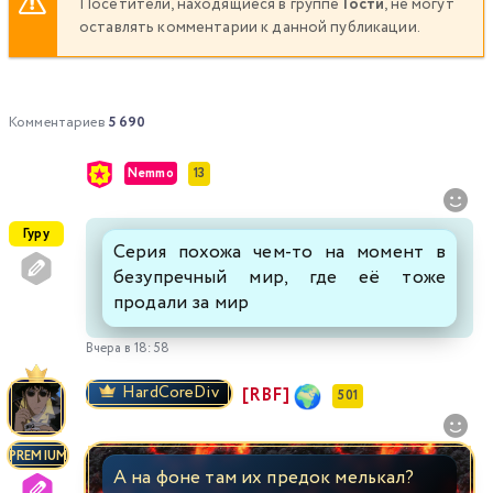
Посетители, находящиеся в группе
Гости
, не могут
оставлять комментарии к данной публикации.
Комментариев
5 690
Nemmo
13
Гуру
Серия похожа чем-то на момент в
безупречный мир, где её тоже
продали за мир
Вчера в 18:58
HardCoreDiv
[RBF]
501
PREMIUM
А на фоне там их предок мелькал?