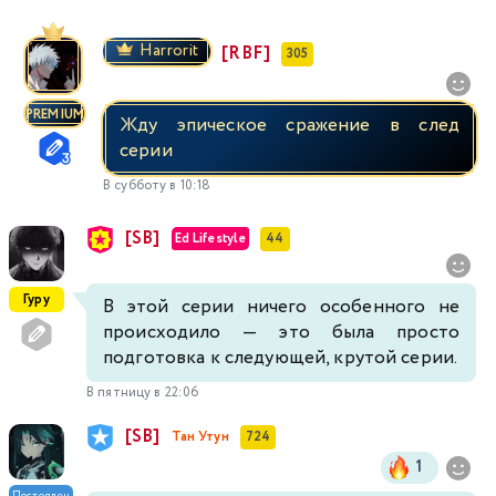
Harrorit
[RBF]
305
PREMIUM
Жду эпическое сражение в след
серии
В субботу в 10:18
[SB]
Ed Lifestyle
44
Гуру
В этой серии ничего особенного не
происходило — это была просто
подготовка к следующей, крутой серии.
В пятницу в 22:06
[SB]
Тан Утун
724
1