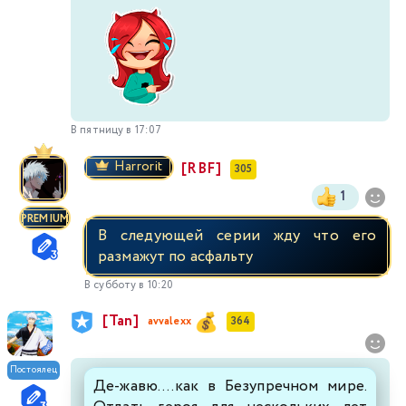
В пятницу в 17:07
Harrorit
[RBF]
305
1
PREMIUM
В следующей серии жду что его
размажут по асфальту
В субботу в 10:20
[Tan]
avvalexx
364
Постоялец
Де-жавю....как в Безупречном мире.