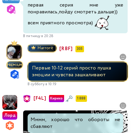
Постоялец
первая серия мне уже
понравилась,пойду смотреть дальше))
всем приятного просмотра)
В пятницу в 20:28
Harrorit
[RBF]
305
PREMIUM
Первые 10-12 серий просто пушка
эмоции и чувства зашкаливают
В субботу в 10:19
[F4L]
Кирико
1 888
Лорд
Мммм, хорошо что обороты не
сбавляют