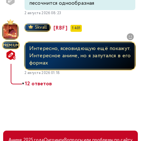
песочнится однообразная
2 августа 2026 08:23
Skvall
[RBF]
1 401
PREMIUM
Интересно, ясеовидющую ещё покажут.
Интересное аниме, но я запутался в его
формах
2 августа 2026 01:18
12 ответов
▼
Аниме 2025 года
Онгоинги
Вопросы или проблемы по сайту