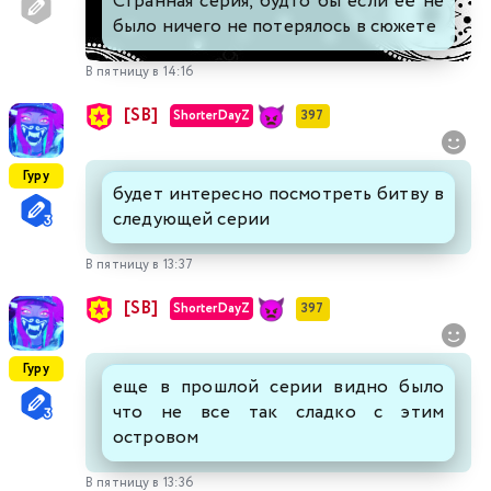
Странная серия, будто бы если её не
было ничего не потерялось в сюжете
В пятницу в 14:16
[SB]
ShorterDayZ
397
Гуру
будет интересно посмотреть битву в
следующей серии
В пятницу в 13:37
[SB]
ShorterDayZ
397
Гуру
еще в прошлой серии видно было
что не все так сладко с этим
островом
В пятницу в 13:36