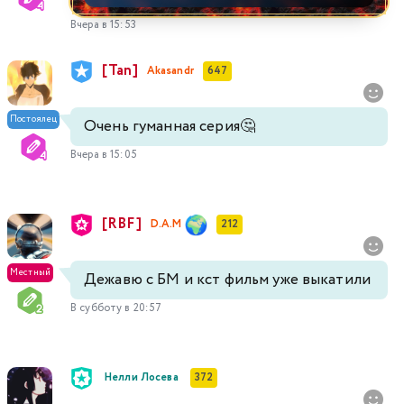
Вчера в 15:53
[Tan]
Akasandr
647
Постоялец
Очень гуманная серия🤔
Вчера в 15:05
[RBF]
D.A.M
212
Местный
Дежавю с БМ и кст фильм уже выкатили
В субботу в 20:57
Нелли Лосева
372