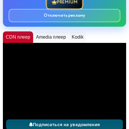
PREMIUM
Отключить рекламу
CDN плеер
Amedia плеер
Kodik
Подписаться на уведомления