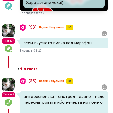
Хорошая анимеха))
В четверг в 09:57
[SB]
Вадим Вакульчик
155
Местный
всем вкусного пивка под марафон
В среду в 08:20
4 ответа
▼
[SB]
Вадим Вакульчик
155
Местный
интересненька смотрел давно надо
пересматривать ибо нечерта ни помню