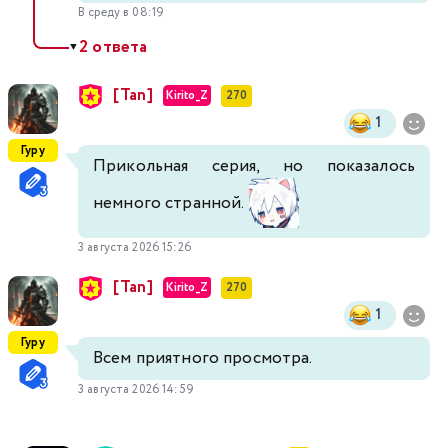
В среду в 08:19
2 ответа
▼
[Tan]
Kirito_Z
270
1
Гуру
Прикольная серия, но показалось
немного странной.
3 августа 2026 15:26
[Tan]
Kirito_Z
270
1
Гуру
Всем приятного просмотра.
3 августа 2026 14:59