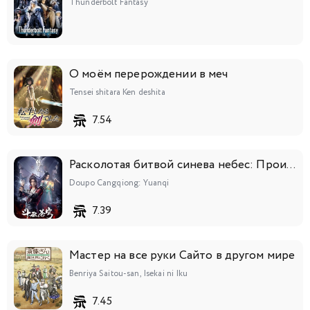
Thunderbolt Fantasy
О моём перерождении в меч
Tensei shitara Ken deshita
7.54
Расколотая битвой синева небес: Происхождение
Doupo Cangqiong: Yuanqi
7.39
Мастер на все руки Сайто в другом мире
Benriya Saitou-san, Isekai ni Iku
7.45