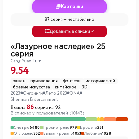
Карточки
87 серия —
нестабильно
Добавить в списки
«Лазурное наследие»
25
серия
Cang Yuan Tu
▼
9.54
экшен
приключения
фэнтези
исторический
боевые искусства
китайское
3D
2023
Онгоинги
Лето 2023
ONA
Shenman Entertainment
86
Вышла
серия из 92
В списках у пользователей (10143)
Смотрю
6480
Просмотрено
979
Брошено
251
Отложено
352
Запланировано
1053
Любимое
1028