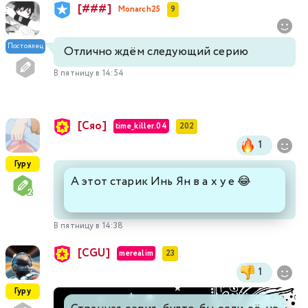
[###]
Monarch25
9
Постоялец
Отлично ждём следующий серию
В пятницу в 14:54
[Сяо]
time_killer.04
202
1
Гуру
А этот старик Инь Ян в а х у е 😂
В пятницу в 14:38
[CGU]
merealim
23
1
Гуру