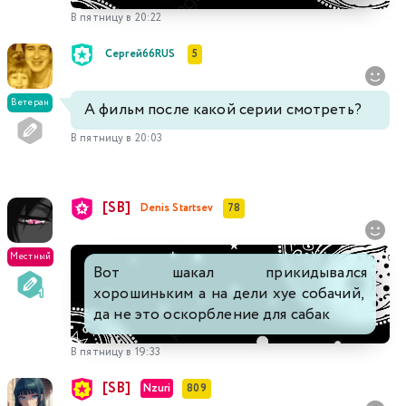
В пятницу в 20:22
Сергей66RUS
5
Ветеран
А фильм после какой серии смотреть?
В пятницу в 20:03
[SB]
Denis Startsev
78
Местный
Вот шакал прикидывался
хорошиньким а на дели хуе собачий,
да не это оскорбление для сабак
В пятницу в 19:33
[SB]
Nzuri
809