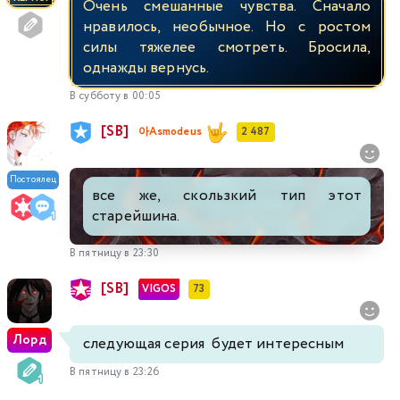
Очень смешанные чувства. Сначало
нравилось, необычное. Но с ростом
силы тяжелее смотреть. Бросила,
однажды вернусь.
В субботу в 00:05
[SB]
아Asmodeus
2 487
Постоялец
все же, скользкий тип этот
старейшина.
В пятницу в 23:30
[SB]
VIGOS
73
Лорд
следующая серия будет интересным
В пятницу в 23:26