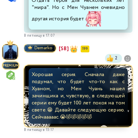
Отдать героя для нескольких лет
"мира". Но с Мен Чуанем очевидно
другая история будет
В пятницу в 17:07
Demarko
[SB]
199
2
PREMIUM
Хорошая серия. Сначала даже
подумал, что будет что-то как с
Хуаном, но Мен Чуань нашел
зачинщика и, чувствую, в следующей
серии ему будет 100 лет покоя на том
свете.😁 Давайте следующую серию.
Сейчааааас.😭🤣🤣🤣🤣🤣
В пятницу в 15:17