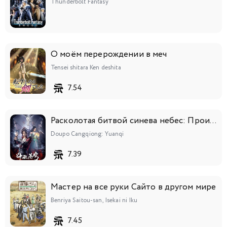
Thunderbolt Fantasy
О моём перерождении в меч
Tensei shitara Ken deshita
7.54
Расколотая битвой синева небес: Происхождение
Doupo Cangqiong: Yuanqi
7.39
Мастер на все руки Сайто в другом мире
Benriya Saitou-san, Isekai ni Iku
7.45