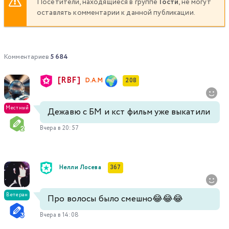
Посетители, находящиеся в группе
Гости
, не могут
оставлять комментарии к данной публикации.
Комментариев
5 684
[RBF]
D.A.M
208
Местный
Дежавю с БМ и кст фильм уже выкатили
Вчера в 20:57
Нелли Лосева
367
Ветеран
Про волосы было смешно😂😂😂
Вчера в 14:08