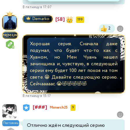
В пятницу в 17:07
Demarko
[SB]
199
2
PREMIUM
Хорошая серия. Сначала даже
подумал, что будет что-то как с
Хуаном, но Мен Чуань нашел
зачинщика и, чувствую, в следующей
серии ему будет 100 лет покоя на том
свете.😁 Давайте следующую серию.
Сейчааааас.😭🤣🤣🤣🤣🤣
В пятницу в 15:17
[###]
Monarch25
9
Постоялец
Отлично ждём следующий серию