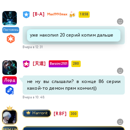
[В-А]
Max1990max
1 858
Постоялец
уже накопил 20 серий копим дальше
Вчера в 12:31
[天道]
Barzini2101
280
Лорд
не ну вы слышали? в конце 86 серии
какой-то демон прям кончил))
Вчера в 10:48
Harrorit
[RBF]
300
PREMIUM