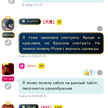
В среду в 15:23
IrisVvV
[天道]
35
PREMIUM
Я тоже начинала смотреть. Вроде и
красивое, но бросила смотреть. Не
помню почему. Может вернусь однажды.
2 августа 2026 21:38
Хольм
44
1
Местный
Я понял почему забил на данный тайтл...
песочнится однообразная
2 августа 2026 08:23
Skvall
[RBF]
1 401