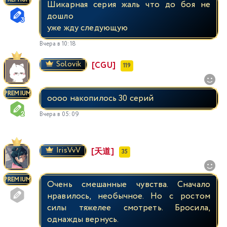
Шикарная серия жаль что до боя не
дошло
уже жду следующую
Вчера в 10:18
Solovik
[CGU]
119
PREMIUM
оооо накопилось 30 серий
Вчера в 05:09
IrisVvV
[天道]
35
PREMIUM
Очень смешанные чувства. Сначало
нравилось, необычное. Но с ростом
силы тяжелее смотреть. Бросила,
однажды вернусь.