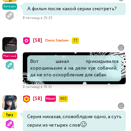
Ветеран
А фильм после какой серии смотреть?
В пятницу в 20:03
[SB]
Denis Startsev
77
Местный
Вот шакал прикидывался
хорошиньким а на дели хуе собачий,
да не это оскорбление для сабак
В пятницу в 19:33
[SB]
Nzuri
803
Гуру
Серия никакая, словоблудие одно, а суть
🥴
серии из четырех слов