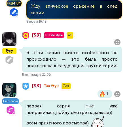
PREMIUM
Жду эпическое сражение в след
серии
Вчера в 10:18
[SB]
Ed Lifestyle
41
Гуру
В этой серии ничего особенного не
происходило — это была просто
подготовка к следующей, крутой серии.
В пятницу в 22:06
[SB]
Тан Утун
724
1
Постоялец
первая серия мне уже
понравилась,пойду смотреть дальше))
всем приятного просмотра)