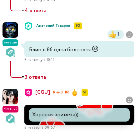
4 ответа
▼
Анатолий Токарев
92
1
Ветеран
😒
Блин в 86 одна болтовня.
В пятницу в 10:15
3 ответа
▼
[CGU]
R-n-D 161
51
Местный
Хорошая анимеха))
В четверг в 09:57