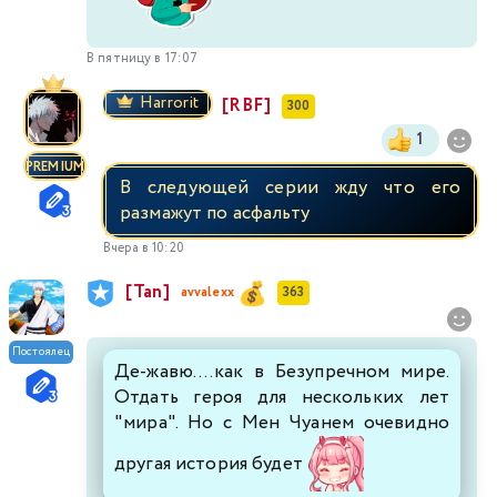
В пятницу в 17:07
Harrorit
[RBF]
300
1
PREMIUM
В следующей серии жду что его
размажут по асфальту
Вчера в 10:20
[Tan]
avvalexx
363
Постоялец
Де-жавю....как в Безупречном мире.
Отдать героя для нескольких лет
"мира". Но с Мен Чуанем очевидно
другая история будет