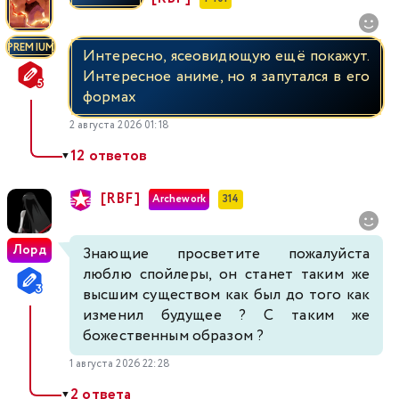
PREMIUM
Интересно, ясеовидющую ещё покажут.
Интересное аниме, но я запутался в его
формах
2 августа 2026 01:18
12 ответов
▼
[RBF]
Archework
314
Лорд
Знающие просветите пожалуйста
люблю спойлеры, он станет таким же
высшим существом как был до того как
изменил будущее ? С таким же
божественным образом ?
1 августа 2026 22:28
2 ответа
▼