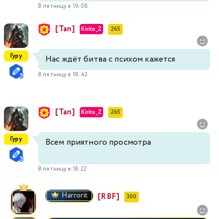
В пятницу в 19:08
[Tan]
Kirito_Z
265
Гуру
Нас ждёт битва с психом кажется
В пятницу в 18:42
[Tan]
Kirito_Z
265
Гуру
Всем приятного просмотра
В пятницу в 18:22
Harrorit
[RBF]
300