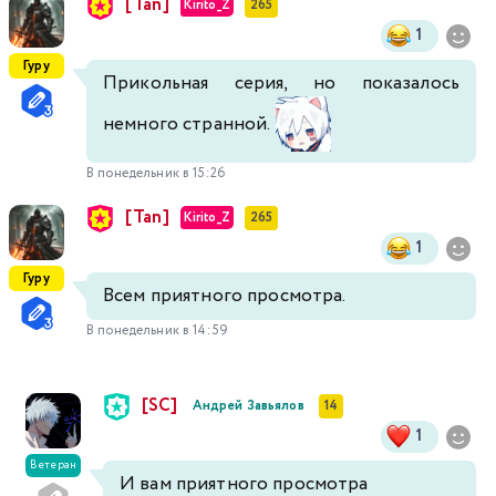
[Tan]
Kirito_Z
265
1
Гуру
Прикольная серия, но показалось
немного странной.
В понедельник в 15:26
[Tan]
Kirito_Z
265
1
Гуру
Всем приятного просмотра.
В понедельник в 14:59
[SC]
Андрей Завьялов
14
1
Ветеран
И вам приятного просмотра