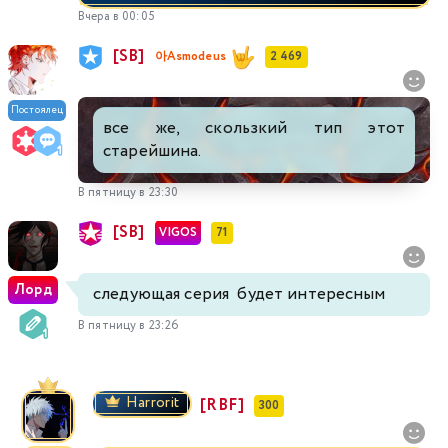
Вчера в 00:05
[SB]
아Asmodeus
2 469
Постоялец
все же, скользкий тип этот
старейшина.
В пятницу в 23:30
[SB]
VIGOS
71
Лорд
следующая серия будет интересным
В пятницу в 23:26
Harrorit
[RBF]
300