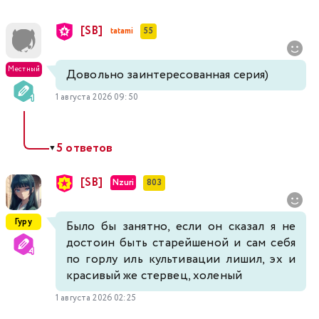
[SB]
tatami
55
Местный
Довольно заинтересованная серия)
1 августа 2026 09:50
5 ответов
▼
[SB]
Nzuri
803
Гуру
Было бы занятно, если он сказал я не
достоин быть старейшеной и сам себя
по горлу иль культивации лишил, эх и
красивый же стервец, холеный
1 августа 2026 02:25