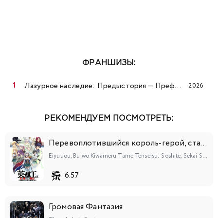
ФРАНШИЗЫ:
Лазурное наследие: Предыстория — Префектура Дуннин летом
2026
РЕКОМЕНДУЕМ ПОСМОТРЕТЬ:
Перевоплотившийся король-герой, ставший самой сильной ученицей рыцаря
Eiyuuou, Bu wo Kiwameru Tame Tenseisu: Soshite, Sekai Saikyou no Minarai Kishi♀
6.57
Громовая Фантазия