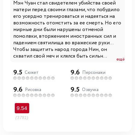
Мэн Чуан стал свидетелем убийства своей
матери перед своими глазами, что побудило
его усердно тренироваться и надеяться на
возможность отомстить за ее смерть. Но его
мирные дни были нарушены отменой
помолвки, вторжением иностранных сил и
падением святилища во вражеские руки...
Чтобы защитить народ города Нин, он
схватил свой меч и клялся быть сильн...
ещё
9.5
9.6
Сюжет
Персонажи
9.6
9.5
Рисовка
Озвучка
9.54
(3781)