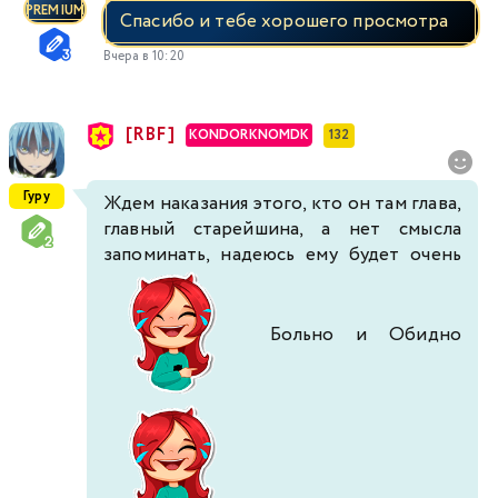
PREMIUM
Спасибо и тебе хорошего просмотра
Вчера в 10:20
[RBF]
KONDORKNOMDK
132
Гуру
Ждем наказания этого, кто он там глава,
главный старейшина, а нет смысла
запоминать, надеюсь ему будет очень
Больно и Обидно