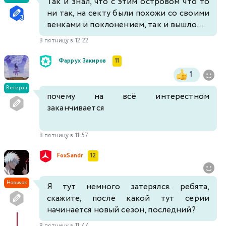
Так и знал, что с этим островом что то
ни так, на секту были похожи со своими
венками и поклонением, так и вышло...
В пятницу в 12:22
Фаррух Закиров
11
1
Ветеран
почему на всё интерестном
заканчивается
В пятницу в 11:57
FoxSandr
12
Новичок
Я тут немного затерялся. ребята,
скажите, после какой тут серии
начинается новый сезон, последний?
В пятницу в 11:44