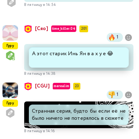
В пятницу в 14:54
[Сяо]
time_killer.04
201
1
Гуру
А этот старик Инь Ян в а х у е 😂
В пятницу в 14:38
[CGU]
merealim
23
1
Гуру
Странная серия, будто бы если её не
было ничего не потерялось в сюжете
В пятницу в 14:16