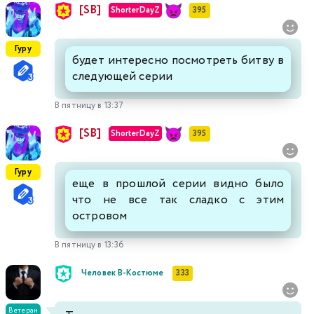
[SB]
ShorterDayZ
395
Гуру
будет интересно посмотреть битву в
следующей серии
В пятницу в 13:37
[SB]
ShorterDayZ
395
Гуру
еще в прошлой серии видно было
что не все так сладко с этим
островом
В пятницу в 13:36
Человек В-Костюме
333
Ветеран