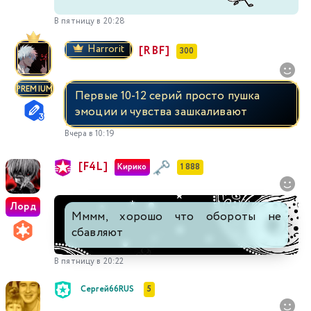
В пятницу в 20:28
Harrorit
[RBF]
300
PREMIUM
Первые 10-12 серий просто пушка
эмоции и чувства зашкаливают
Вчера в 10:19
[F4L]
Кирико
1 888
Лорд
Мммм, хорошо что обороты не
сбавляют
В пятницу в 20:22
Сергей66RUS
5