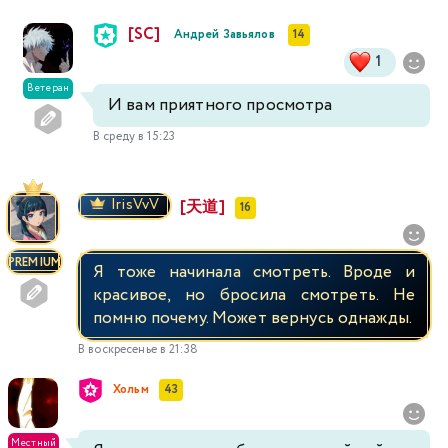
[SC]
Андрей Завьялов
14
1
Ветеран
И вам приятного просмотра
В среду в 15:23
IrisVvV
[天道]
16
PREMIUM
Я тоже начинала смотреть. Вроде и
красивое, но бросила смотреть. Не
помню почему. Может вернусь однажды.
В воскресенье в 21:38
Хольм
43
Местный