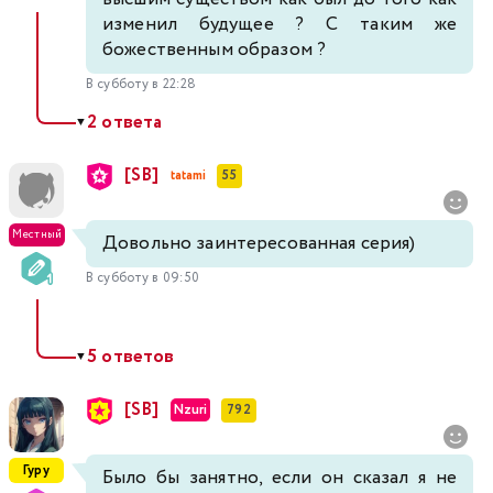
изменил будущее ? С таким же
божественным образом ?
В субботу в 22:28
2 ответа
▼
[SB]
tatami
55
Местный
Довольно заинтересованная серия)
В субботу в 09:50
5 ответов
▼
[SB]
Nzuri
792
Гуру
Было бы занятно, если он сказал я не