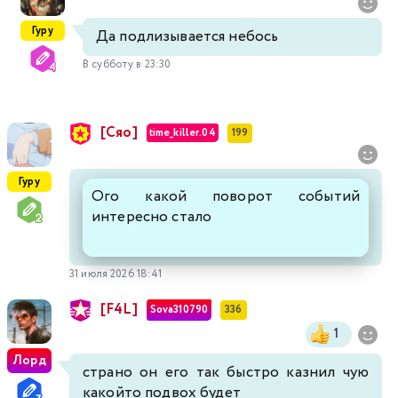
Гуру
Да подлизывается небось
В субботу в 23:30
[Сяо]
time_killer.04
199
Гуру
Ого какой поворот событий
интересно стало
31 июля 2026 18:41
[F4L]
Sova310790
336
1
Лорд
страно он его так быстро казнил чую
какойто подвох будет