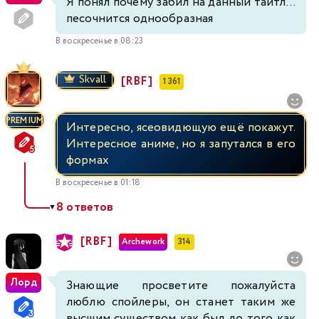
Я понял почему забил на данный тайтл...
песочнится однообразная
В воскресенье в 08:23
Skvall
[RBF]
1 361
PREMIUM
Интересно, ясеовидющую ещё покажут.
Интересное аниме, но я запутался в его
формах
В воскресенье в 01:18
8 ответов
▼
[RBF]
Archework
314
Лорд
Знающие просветите пожалуйста
люблю спойлеры, он станет таким же
высшим существом как был до того как