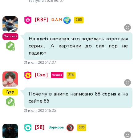
1 августа 2026 00:57
[RBF]
D.A.M
205
Местный
На хлеб намазал, что поделать короткая
серия... А карточки до сих пор не
падают
31 июля 2026 17:37
[Сяо]
rusura
214
Гуру
Почему в аниме написано 88 серия а на
сайте 85
31 июля 2026 16:35
[SB]
Вормора
695