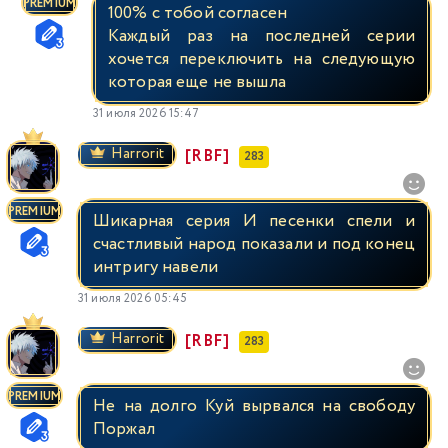
PREMIUM
100% с тобой согласен
Каждый раз на последней серии
хочется переключить на следующую
которая еще не вышла
31 июля 2026 15:47
Harrorit
[RBF]
283
PREMIUM
Шикарная серия И песенки спели и
счастливый народ показали и под конец
интригу навели
31 июля 2026 05:45
Harrorit
[RBF]
283
PREMIUM
Не на долго Куй вырвался на свободу
Поржал