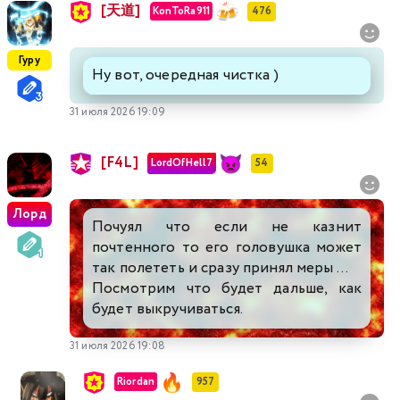
[天道]
KonToRa911
476
Гуру
Ну вот, очередная чистка )
31 июля 2026 19:09
[F4L]
LordOfHell7
54
Лорд
Почуял что если не казнит
почтенного то его головушка может
так полететь и сразу принял меры ...
Посмотрим что будет дальше, как
будет выкручиваться.
31 июля 2026 19:08
Riordan
957