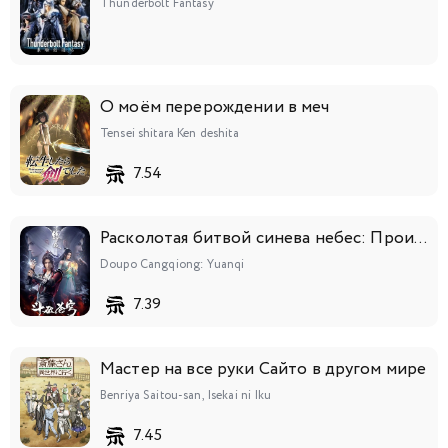
Thunderbolt Fantasy
О моём перерождении в меч
Tensei shitara Ken deshita
7.54
Расколотая битвой синева небес: Происхождение
Doupo Cangqiong: Yuanqi
7.39
Мастер на все руки Сайто в другом мире
Benriya Saitou-san, Isekai ni Iku
7.45