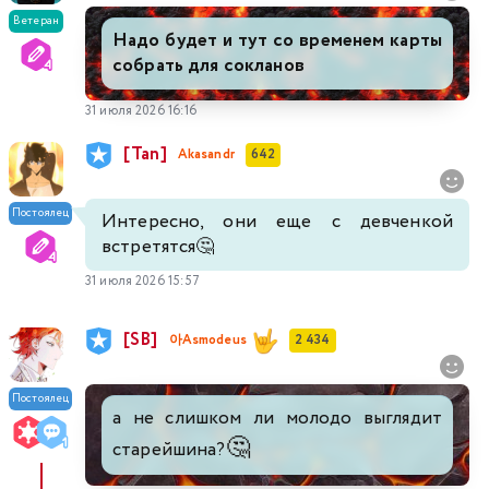
Ветеран
Надо будет и тут со временем карты
собрать для сокланов
31 июля 2026 16:16
[Tan]
Akasandr
642
Постоялец
Интересно, они еще с девченкой
встретятся🤔
31 июля 2026 15:57
[SB]
아Asmodeus
2 434
Постоялец
а не слишком ли молодо выглядит
🤔
старейшина?