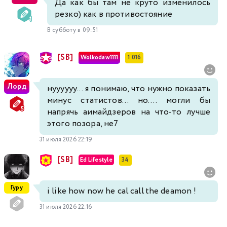
Да как бы там не круто изменилось
резко) как в противостояние
В субботу в 09:51
[SB]
Wolkodaw1111
1 016
Лорд
нуууууу... я понимаю, что нужно показать
минус статистов... но.... могли бы
напрячь аимайдзеров на что-то лучше
этого позора, не7
31 июля 2026 22:19
[SB]
Ed Lifestyle
34
Гуру
i like how now he cal call the deamon !
31 июля 2026 22:16