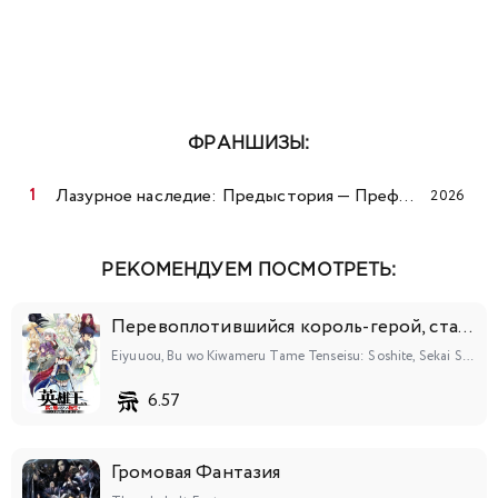
ФРАНШИЗЫ:
Лазурное наследие: Предыстория — Префектура Дуннин летом
2026
РЕКОМЕНДУЕМ ПОСМОТРЕТЬ:
Перевоплотившийся король-герой, ставший самой сильной ученицей рыцаря
Eiyuuou, Bu wo Kiwameru Tame Tenseisu: Soshite, Sekai Saikyou no Minarai Kishi♀
6.57
Громовая Фантазия