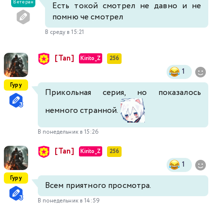
Ветеран
Есть токой смотрел не давно и не
помню че смотрел
В среду в 15:21
[Tan]
Kirito_Z
256
1
Гуру
Прикольная серия, но показалось
немного странной.
В понедельник в 15:26
[Tan]
Kirito_Z
256
1
Гуру
Всем приятного просмотра.
В понедельник в 14:59