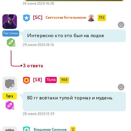
30 июля 2026 16:28
[SC]
Святослав Котельников
192
Постоялец
Интересно кто это был на лодке
29 июля 2026 16:14
3 ответа
▼
[SB]
75zhk
988
Гуру
80 гг всётаки тупой тормаз и мудень.
28 июля 2026 15:35
Владимир Симонов
2