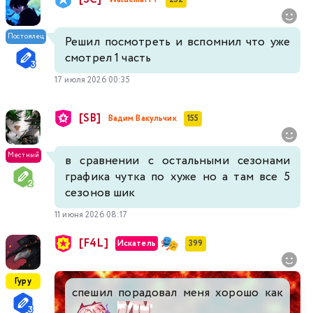
Постоялец
Решил посмотреть и вспомнил что уже
смотрел 1 часть
17 июля 2026 00:35
[SB]
Вадим Вакульчик
155
Местный
в сравнении с остальными сезонами
графика чутка по хуже но а там все 5
сезонов шик
11 июня 2026 08:17
[F4L]
Искатель
399
Гуру
спешил порадовал меня хорошо как