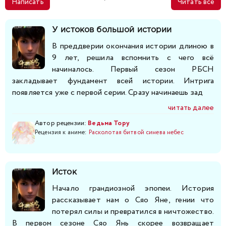
Написать
Читать все
У истоков большой истории
В преддверии окончания истории длиною в
9 лет, решила вспомнить с чего всё
начиналось. Первый сезон РБСН
закладывает фундамент всей истории. Интрига
появляется уже с первой серии. Сразу начинаешь зад
читать далее
Автор рецензии:
Ведьма Тору
Рецензия к аниме:
Расколотая битвой синева небес
Исток
Начало грандиозной эпопеи. История
рассказывает нам о Сяо Яне, гении что
потерял силы и превратился в ничтожество.
В первом сезоне Сяо Янь скорее возвращает