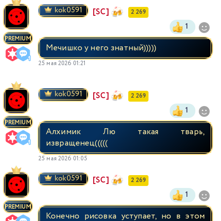
kok0591
[SC]
2 269
1
PREMIUM
Мечишко у него знатный)))))
25 мая 2026 01:21
kok0591
[SC]
2 269
1
PREMIUM
Алхимик Лю такая тварь,
извращенец(((((
25 мая 2026 01:05
kok0591
[SC]
2 269
1
PREMIUM
Конечно рисовка уступает, но в этом