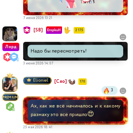
7 июня 2026 13:21
[SB]
EropkuH
2 175
Лорд
Надо бы пересмотреть!
3 июня 2026 14:07
Elioniel
[Сяо]
170
3
PREMIUM
Ах, как же всё начиналось и к какому
😍
размаху это всё пришло
25 мая 2026 18:41