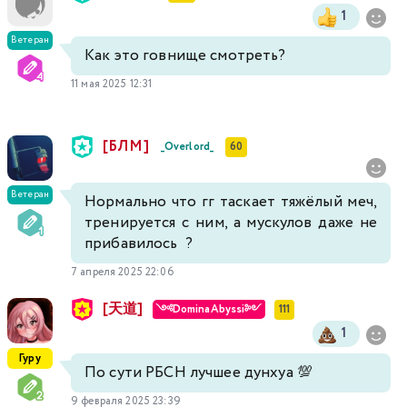
1
Ветеран
Как это говнище смотреть?
11 мая 2025 12:31
[БЛМ]
_Overlord_
60
Ветеран
Нормально что гг таскает тяжёлый меч,
тренируется с ним, а мускулов даже не
прибавилось ?
7 апреля 2025 22:06
[天道]
༺DominaAbyssi༻
111
1
Гуру
По сути РБСН лучшее дунхуа 💯
9 февраля 2025 23:39