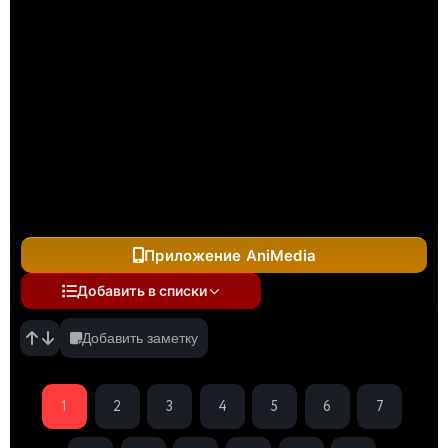
Приложение AniMedia
Добавить в списки
Добавить заметку
1
2
3
4
5
6
7