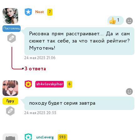
Noot
7
1
Постоялец
Рисовка прям расстраивает... Да и сам
сюжет так себе, за что такой рейтинг?
Мутотень!
24 мая 2025 21:06
3 ответа
▼
sh4vlovskyihor
6
Гуру
походу будет серия завтра
24 мая 2025 20:55
uncleverg
593