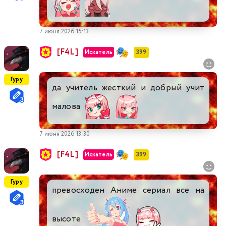
7 июня 2026 15:13
[F4L]
Искатель
399
Гуру
да учитель жесткий и добрый учит
малова
7 июня 2026 13:30
[F4L]
Искатель
399
Гуру
превосходен Аниме сериал все на
высоте