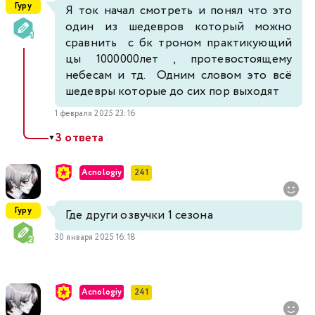
Гуру
Я ток начал смотреть и понял что это
один из шедевров который можно
сравнить с бк троном практикующий
цы 1000000лет , протевостоящему
небесам и тд. Одним словом это всё
шедевры которые до сих пор выходят
1 февраля 2025 23:16
3 ответа
▼
Acnologiy
241
Гуру
Где други озвучки 1 сезона
30 января 2025 16:18
Acnologiy
241