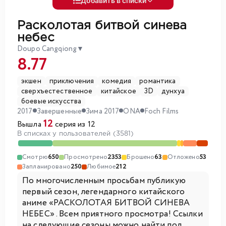
Добавить в списки
Расколотая битвой синева
небес
Doupo Cangqiong
▼
8.77
экшен
приключения
комедия
романтика
сверхъестественное
китайское
3D
дунхуа
боевые искусства
2017
Завершенные
Зима 2017
ONA
Foch Films
12
Вышла
серия из 12
В списках у пользователей (3581)
Смотрю
650
Просмотрено
2353
Брошено
63
Отложено
53
Запланировано
250
Любимое
212
По многочисленным просьбам публикую
первый сезон, легендарного китайского
аниме «РАСКОЛОТАЯ БИТВОЙ СИНЕВА
НЕБЕС» . Всем приятного просмотра! Ссылки
на следующие сезоны можно найти под