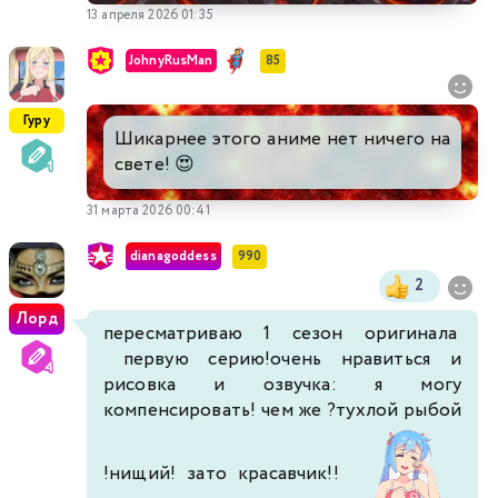
13 апреля 2026 01:35
JohnyRusMan
85
Гуру
Шикарнее этого аниме нет ничего на
свете! 😍
31 марта 2026 00:41
dianagoddess
990
2
Лорд
пересматриваю 1 сезон оригинала
первую серию!очень нравиться и
рисовка и озвучка: я могу
компенсировать! чем же ?тухлой рыбой
!нищий! зато красавчик!!