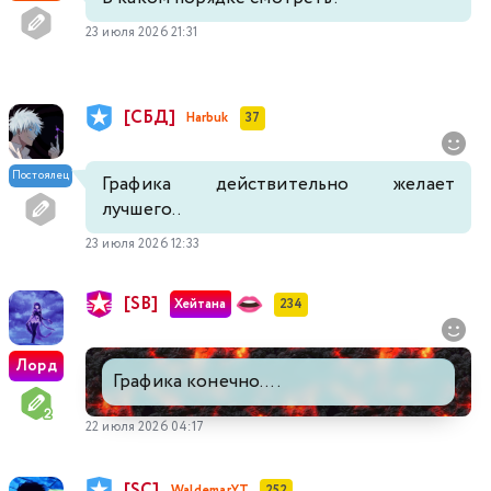
23 июля 2026 21:31
[СБД]
Harbuk
37
Постоялец
Графика действительно желает
лучшего..
23 июля 2026 12:33
[SB]
Хейтана
234
Лорд
Графика конечно....
22 июля 2026 04:17
[SC]
WaldemarYT
252