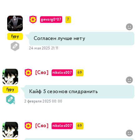
gevorg0²07
7
Гуру
Согласен лучше нету
24 мая 2025 21:11
[Сяо]
nikolos007
69
Гуру
Кайф 5 сезонов спидранить
2 февраля 2025 00:00
[Сяо]
nikolos007
69