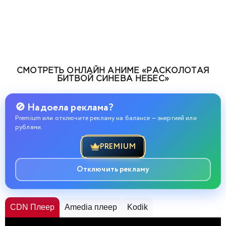
СМОТРЕТЬ ОНЛАЙН АНИМЕ «РАСКОЛОТАЯ
БИТВОЙ СИНЕВА НЕБЕС»
🚫 Надоела реклама?
Premium или отключите рекламу на балансе — энергией или
рублями.
PREMIUM
Отключить рекламу
CDN Плеер
Amedia плеер
Kodik