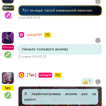
PREMIUM
Тут он еще такой маленький мальчик
2 мая 2026 19:32
Leshiy0709
155
Местный
Начало топового аниме)
22 апреля 2026 05:22
[Tan]
acolog05
194
1
Гуру
Я пересматриваю аниме раз за
разом.