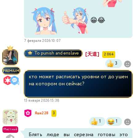
😁
😂
7 февраля 2026 10:07
To punish and enslave
[天道]
2 064
3
PREMIUM
кто может расписать уровни от до ушен
на котором он сейчас?
15 января 2026 15:38
Яша228
3
1
1
Местный
Блять люде вы серезна готовы это