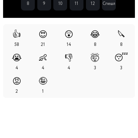
8
9
10
11
12
Спешл
👍
😍
😲
😂
🔪
58
21
14
8
8
😭
👶
👎
🤯
😴
4
4
4
3
3
😡
🤪
2
1