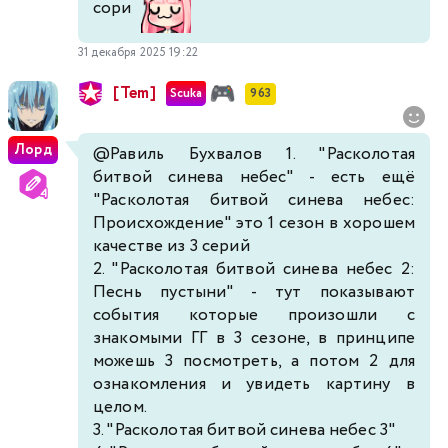
сори
31 декабря 2025 19:22
[Tem]
Scuka
963
Лорд
@Равиль Бухвалов
1. "Расколотая
битвой синева небес" - есть ещё
"Расколотая битвой синева небес:
Происхождение" это 1 сезон в хорошем
качестве из 3 серий
2. "Расколотая битвой синева небес 2:
Песнь пустыни" - тут показывают
события которые произошли с
знакомыми ГГ в 3 сезоне, в принципе
можешь 3 посмотреть, а потом 2 для
ознакомления и увидеть картину в
целом.
3. "Расколотая битвой синева небес 3"