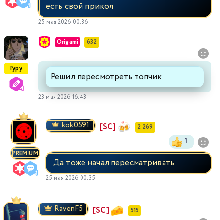
есть свой прикол
25 мая 2026 00:36
Origami
632
Гуру
Решил пересмотреть топчик
23 мая 2026 16:43
kok0591
[SC]
2 269
1
PREMIUM
Да тоже начал пересматривать
25 мая 2026 00:35
RavenF5
[SC]
515