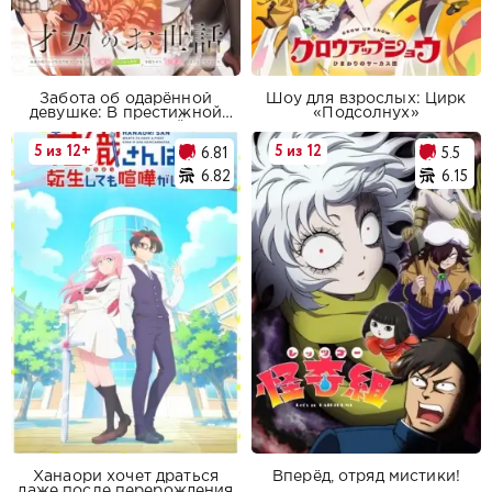
Забота об одарённой
Шоу для взрослых: Цирк
девушке: В престижной
«Подсолнух»
школе, полной
высококлассных учеников,
5 из 12+
5 из 12
6.81
5.5
я буду тайно заботиться о
самой красивой девушке
6.82
6.15
(не имеющей никаких
жизненных навыков)
Ханаори хочет драться
Вперёд, отряд мистики!
даже после перерождения