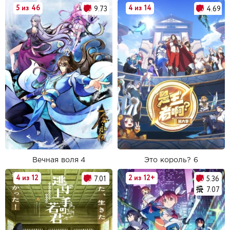
5 из 46
4 из 14
9.73
4.69
Вечная воля 4
Это король? 6
4 из 12
2 из 12+
7.01
5.36
7.07