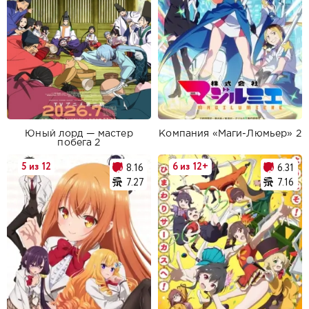
Юный лорд — мастер
Компания «Маги-Люмьер» 2
побега 2
5 из 12
6 из 12+
8.16
6.31
7.27
7.16