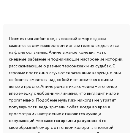
Посмеяться любят все, а японский юмор издавна
славится своим изяществом и значительно выделяется
на фоне остальных. Аниме в жанре комедия – это
смешные, забавные и поднимающие настроение истории,
рассказывающие о разных персонажах и их судьбах. С
героями постоянно случаются различные казусы, но они
не боятся смеяться над собой и относиться к жизни
легко и просто. Аниме романтика комедия – это юмор
вперемешку с любовными линиями, что выглядит мило и
трогательно. Подобные мультики никогда не утратят
популярности, ведь зрители любят, когда во время
просмотра их настроение становится лучше, а
окружающий мир кажется ярким и радужным. Это
своеобразный юмор с оттенком колорита японской