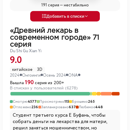
191 серия —
нестабильно
Добавить в списки
«Древний лекарь в
современном городе»
71
серия
Du Shi Gu Xian Yi
9.0
китайское
3D
2024
Онгоинги
Осень 2024
ONA
190
Вышла
серия из 200+
В списках у пользователей (6278)
Смотрю
4577
Просмотрено
115
Брошено
265
Отложено
236
Запланировано
637
Любимое
448
Студент третьего курса Е Буфань, чтобы
собрать деньги на лекарства для матери,
решил заняться мошенничеством, но