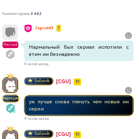
Комментариев
3 462
Zagurak88
1
Местный
Нармальный был сериал испотили с
етим ии безнадежно
6 часов назад
Solovik
[CGU]
93
PREMIUM
уж лучше снова глянуть чем новые ии
серии
9 часов назад
Solovik
[CGU]
93