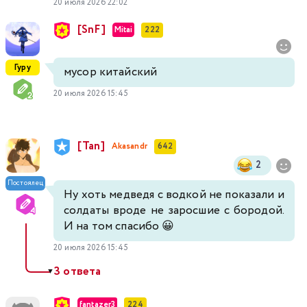
20 июля 2026 22:02
[SnF]
Mitai
222
Гуру
мусор китайский
20 июля 2026 15:45
[Tan]
Akasandr
642
2
Постоялец
Ну хоть медведя с водкой не показали и
солдаты вроде не заросшие с бородой.
И на том спасибо 😀
20 июля 2026 15:45
3 ответа
▼
fantazer3
224