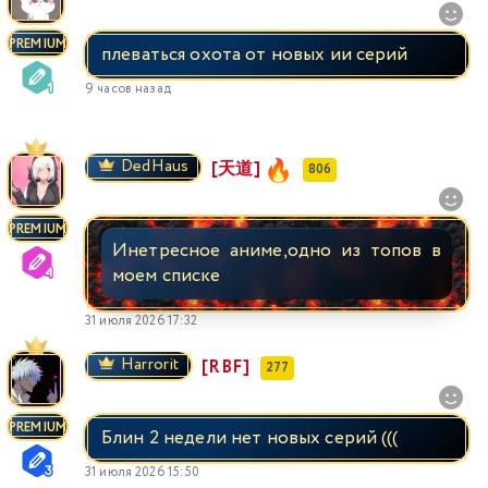
PREMIUM
плеваться охота от новых ии серий
9 часов назад
DedHaus
[天道]
806
PREMIUM
Инетресное аниме,одно из топов в
моем списке
31 июля 2026 17:32
Harrorit
[RBF]
277
PREMIUM
Блин 2 недели нет новых серий (((
31 июля 2026 15:50