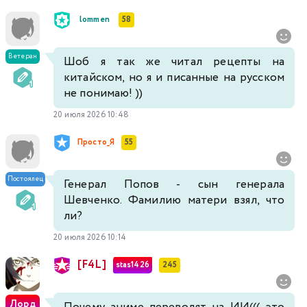
lommen
58
Ветеран
Шоб я так же читал рецепты на
китайском, но я и писанные на русском
не понимаю! ))
20 июля 2026 10:48
Просто_Я
55
Постоялец
Генерал Попов - сын генерала
Шевченко. Фамилию матери взял, что
ли?
20 июля 2026 10:14
[F4L]
stas1426
245
Лорд