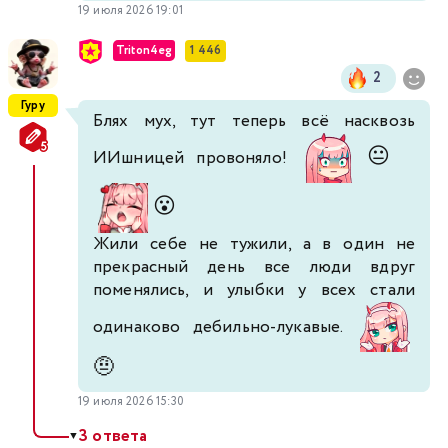
19 июля 2026 19:01
Triton4eg
1 446
2
Гуру
Блях мух, тут теперь всё насквозь
😐
ИИшницей провоняло!
😮
Жили себе не тужили, а в один не
прекрасный день все люди вдруг
поменялись, и улыбки у всех стали
одинаково дебильно-лукавые.
🤨
19 июля 2026 15:30
3 ответа
▼