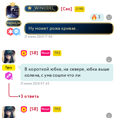
_WINODEL_
[Сяо]
2 193
2
PREMIUM
Ну может рожа кривая...
21 июля 2026 17:06
[SB]
Nzuri
792
Гуру
В короткой юбке, на севере, юбка выше
колена, с ума сошли что ли
21 июля 2026 07:45
3 ответа
▼
[SB]
Nzuri
792