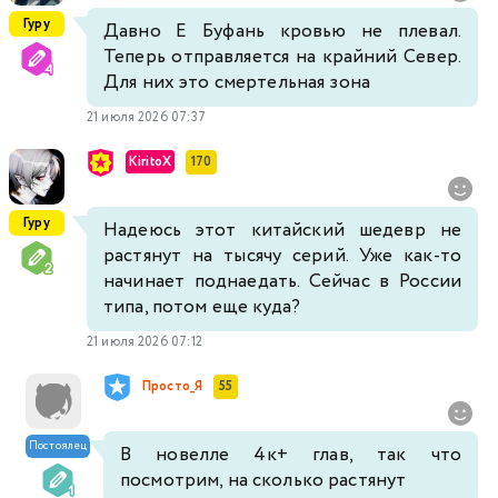
Гуру
Давно Е Буфань кровью не плевал.
Теперь отправляется на крайний Север.
Для них это смертельная зона
21 июля 2026 07:37
KiritoX
170
Гуру
Надеюсь этот китайский шедевр не
растянут на тысячу серий. Уже как-то
начинает поднаедать. Сейчас в России
типа, потом еще куда?
21 июля 2026 07:12
Просто_Я
55
Постоялец
В новелле 4к+ глав, так что
посмотрим, на сколько растянут