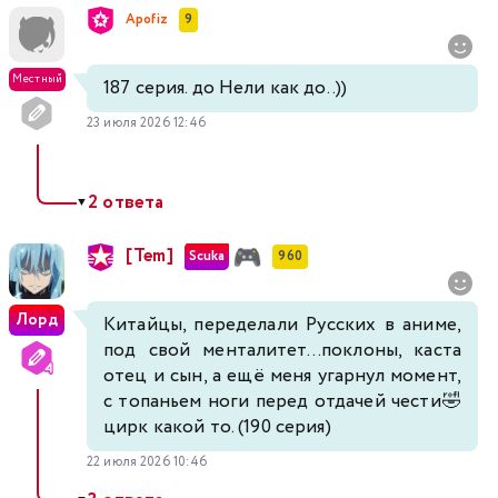
Apofiz
9
Местный
187 серия. до Нели как до..))
23 июля 2026 12:46
2 ответа
▼
[Tem]
Scuka
960
Лорд
Китайцы, переделали Русских в аниме,
под свой менталитет...поклоны, каста
отец и сын, а ещё меня угарнул момент,
с топаньем ноги перед отдачей чести🤣
цирк какой то. (190 серия)
22 июля 2026 10:46