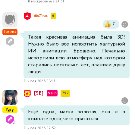
В воскресенье в 23:51
dis71rus
6
7
Новичок
Такая красивая анимация была 3D!
Нужно было все испортить халтурной
ИИ анимации. Брошено. Печально
испортили всю атмосферу над которой
старались несколько лет, влажили душу
люди.
21 июля 2026 08:13
[SB]
Nzuri
792
Гуру
Ещё одна, маска золотая, она ж в
комнате одна, чего прятаться.
21 июля 2026 07:52