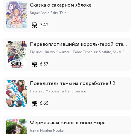
Сказка о сахарном яблоке
Sugar Apple Fairy Tale
148
149
150
151
152
153
154
7.42
155
156
157
158
159
160
161
Перевоплотившийся король-герой, ставший самой сильной ученицей рыцаря
162
163
164
165
166
167
168
Eiyuuou, Bu wo Kiwameru Tame Tenseisu: Soshite, Sekai Saikyou no Minarai Kishi♀
169
170
171
172
173
174
175
6.57
176
177
178
179
180
181
182
Повелитель тьмы на подработке!! 2
Hataraku Maou-sama!! 2nd Season
183
184
185
186
187
188
189
6.65
190
191
Фермерская жизнь в ином мире
Isekai Nonbiri Nouka