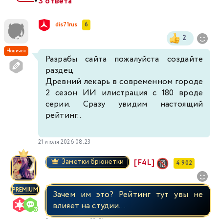
3 ответа
▼
dis71rus
6
2
Новичок
Разрабы сайта пожалуйста создайте
раздец
Древний лекарь в современном городе
2 сезон ИИ илистрация с 180 вроде
серии. Сразу увидим настоящий
рейтинг..
21 июля 2026 08:23
Заметки брюнетки
[F4L]
4 902
PREMIUM
Зачем им это? Рейтинг тут увы не
влияет на студии...