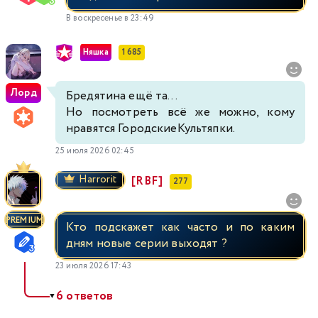
В воскресенье в 23:49
Няшка
1 685
Лорд
Бредятина ещё та...
Но посмотреть всё же можно, кому
нравятся ГородскиеКультяпки.
25 июля 2026 02:45
Harrorit
[RBF]
277
PREMIUM
Кто подскажет как часто и по каким
дням новые серии выходят ?
23 июля 2026 17:43
6 ответов
▼