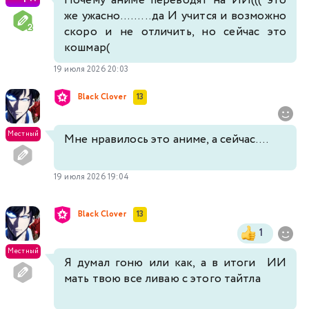
Почему аниме переводят на ИИ((( это
же ужасно.........да И учится и возможно
скоро и не отличить, но сейчас это
кошмар(
19 июля 2026 20:03
Black Clover
13
Местный
Мне нравилось это аниме, а сейчас....
19 июля 2026 19:04
Black Clover
13
1
Местный
Я думал гоню или как, а в итоги ИИ
мать твою все ливаю с этого тайтла