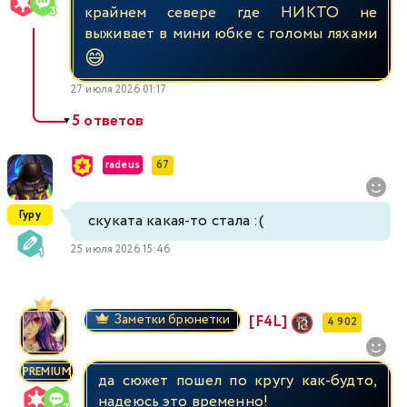
крайнем севере где НИКТО не
выживает в мини юбке с голомы ляхами
😅
27 июля 2026 01:17
5 ответов
▼
radeus
67
Гуру
скуката какая-то стала :(
25 июля 2026 15:46
Заметки брюнетки
[F4L]
4 902
PREMIUM
да сюжет пошел по кругу как-будто,
надеюсь это временно!