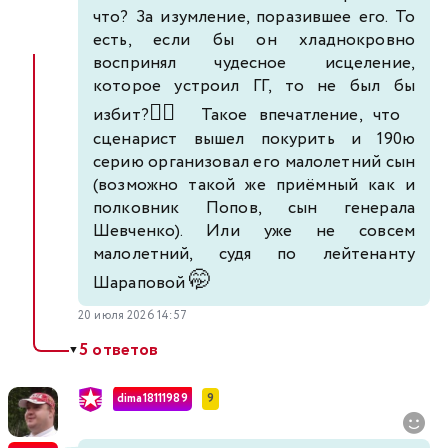
что? За изумление, поразившее его. То
есть, если бы он хладнокровно
воспринял чудесное исцеление,
которое устроил ГГ, то не был бы
🤦‍♂️
избит?
Такое впечатление, что
сценарист вышел покурить и 190ю
серию организовал его малолетний сын
(возможно такой же приёмный как и
полковник Попов, сын генерала
Шевченко). Или уже не совсем
малолетний, судя по лейтенанту
🤭
Шараповой
20 июля 2026 14:57
5 ответов
▼
dima18111989
9