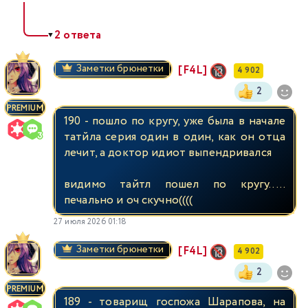
2 ответа
▼
Заметки брюнетки
[F4L]
4 902
2
PREMIUM
190 - пошло по кругу, уже была в начале
татйла серия один в один, как он отца
лечит, а доктор идиот выпендривался
видимо тайтл пошел по кругу.....
печально и оч скучно((((
27 июля 2026 01:18
Заметки брюнетки
[F4L]
4 902
2
PREMIUM
189 - товарищ госпожа Шарапова, на