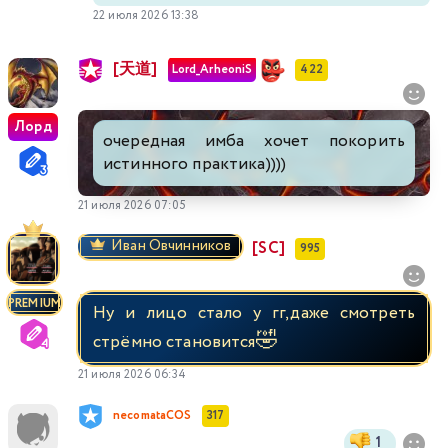
22 июля 2026 13:38
[天道]
Lord_ArheoniS
422
Лорд
очередная имба хочет покорить
истинного практика))))
21 июля 2026 07:05
Иван Овчинников
[SC]
995
PREMIUM
Ну и лицо стало у гг,даже смотреть
🤣
стрёмно становится
21 июля 2026 06:34
necomataCOS
317
1