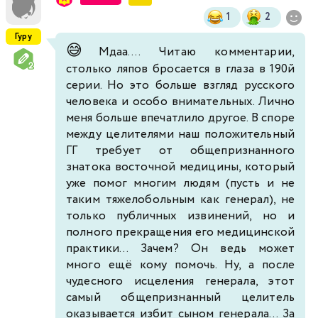
1
2
Гуру
😅
Мдаа.... Читаю комментарии,
столько ляпов бросается в глаза в 190й
серии. Но это больше взгляд русского
человека и особо внимательных. Лично
меня больше впечатлило другое. В споре
между целителями наш положительный
ГГ требует от общепризнанного
знатока восточной медицины, который
уже помог многим людям (пусть и не
таким тяжелобольным как генерал), не
только публичных извинений, но и
полного прекращения его медицинской
практики... Зачем? Он ведь может
много ещё кому помочь. Ну, а после
чудесного исцеления генерала, этот
самый общепризнанный целитель
оказывается избит сыном генерала... За