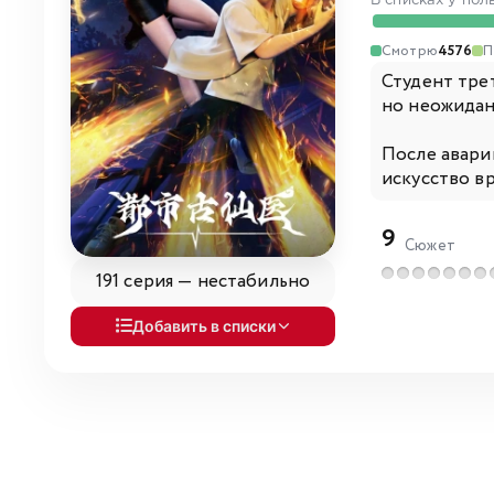
В списках у пол
Смотрю
4576
П
Студент трет
но неожидан
После авари
искусство вр
9
Сюжет
191 серия —
нестабильно
Добавить в списки