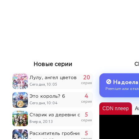
Новые серии
С
20
Лулу, ангел цветов
🚫 Надоела
серия
Сегодня, 10:05
Premium или откл
4
Это король? 6
серия
Сегодня, 10:04
CDN плеер
A
5
Старик из деревни становится Святым меч
серия
Вчера, 20:13
5
Расхититель гробниц
серия