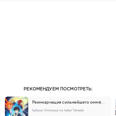
111
112
113
114
115
116
117
118
11
129
130
131
132
133
134
135
136
13
147
148
149
150
151
152
153
154
15
165
166
167
168
169
170
171
172
17
181
182
183
184
185
186
187
РЕКОМЕНДУЕМ ПОСМОТРЕТЬ:
Реинкарнация сильнейшего оммёдзи: Эти монстры слишком слабы по сравнению с моим ёкаем
Saikyou Onmyouji no Isekai Tenseiki