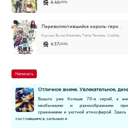
6.46
(1101)
Перевоплотившийся король-герой, ставший самой сильной ученицей рыцаря
Eiyuuou, Bu wo Kiwameru Tame Tenseisu: Soshite, Sekai Saikyou no Minarai Kishi♀
6.57
(5241)
Написать
Отличное аниме. Увлекательное, дин
Вышло уже больше 70-и серий, а ани
необычными и разнообразными прик
сражениями и уютной атмосферой. Здесь 
состоявшимся, сильным и