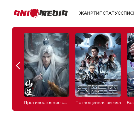
ЖАНР
ТИП
СТАТУС
СПИС
Противостояние святого
Поглощенная звезда