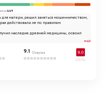
имое
449
а для матери, решил заняться мошенничеством,
ая действовала не по правилам.
получил наследие древней медицины, освоил
ещё
9.1
9.0
Озвучка
(2635)