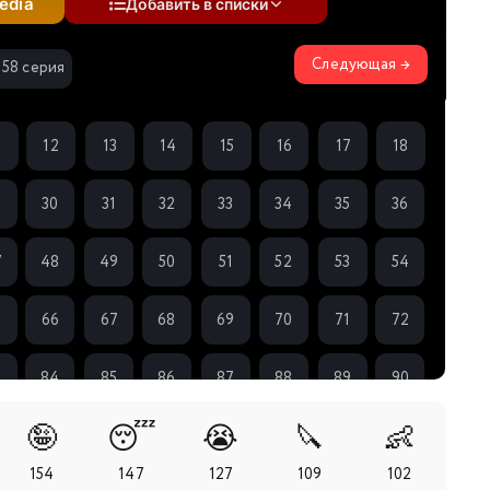
edia
Добавить в списки
Следующая →
158 серия
1
12
13
14
15
16
17
18
9
30
31
32
33
34
35
36
7
48
49
50
51
52
53
54
5
66
67
68
69
70
71
72
3
84
85
86
87
88
89
90
🤪
😴
😭
🔪
👶
1
102
103
104
105
106
107
108
154
147
127
109
102