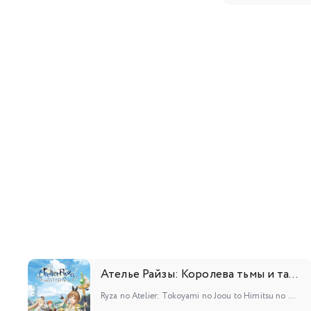
109
110
127
128
145
146
163
164
Ателье Райзы: Королева тьмы и тайное пристанище
Ryza no Atelier: Tokoyami no Joou to Himitsu no Kakurega