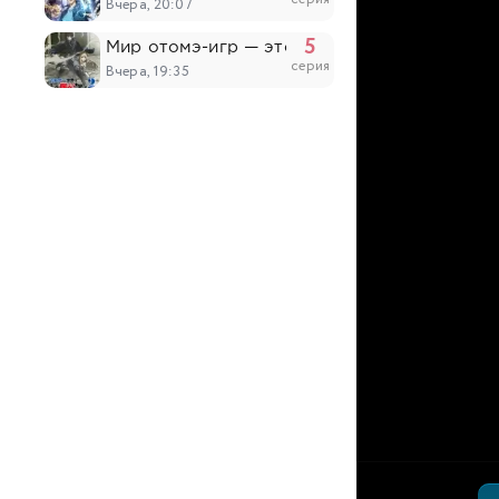
Вчера, 20:07
5
Мир отомэ-игр — это тяжёлый мир для моб
серия
Вчера, 19:35
7
Крестьянин девятьсот девяносто девятого 
серия
Вчера, 19:29
6
Великий из бродячих псов: Шуточные исто
серия
Вчера, 19:25
6
Изгнанный реинкарнированный тяжёлый рыц
серия
Вчера, 19:10
7
Героиня? Святая? Нет, я всемогущая горни
серия
Вчера, 18:39
5
Военная хроника маленькой девочки 2
серия
Вчера, 17:10