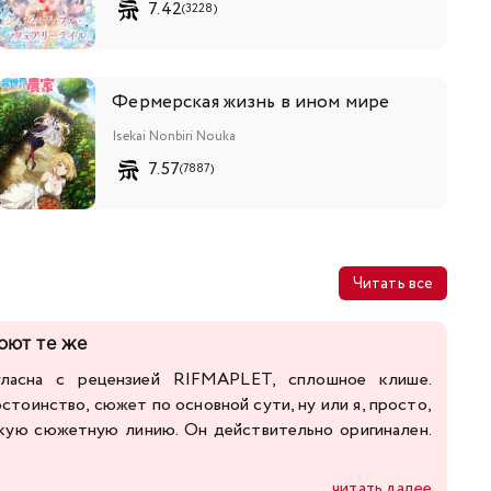
7.42
(3228)
Фермерская жизнь в ином мире
Isekai Nonbiri Nouka
7.57
(7887)
Читать все
поют те же
гласна с рецензией RIFMAPLET, сплошное клише.
стоинство, сюжет по основной сути, ну или я, просто,
акую сюжетную линию. Он действительно оригинален.
читать далее