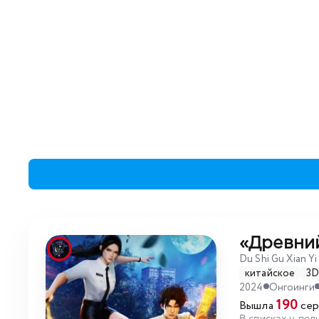
«Древни
Du Shi Gu Xian Yi
китайское
3
2024
Онгоинги
190
Вышла
сер