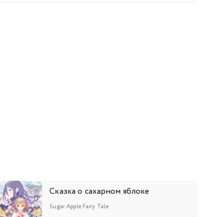
9
120
121
122
123
124
125
126
7
138
139
140
141
142
143
144
5
156
157
158
159
160
161
162
3
174
175
176
177
178
179
180
188
189
190
191
Сказка о сахарном яблоке
Sugar Apple Fairy Tale