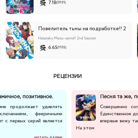
7.18
(5901)
Повелитель тьмы на подработке!! 2
Hataraku Maou-sama!! 2nd Season
6.65
(1705)
РЕЦЕНЗИИ
амичное, позитивное.
Песня та же, 
ме продолжает удивлять
Совершенно со
лючениями, фееричными
Единственное до
гг с первых серий является
впервые вижу т
На этом
читать далее