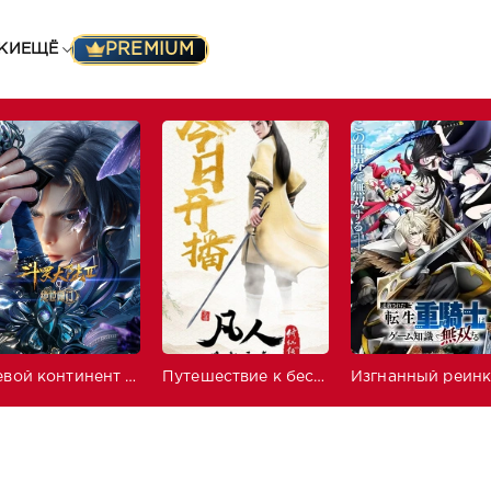
PREMIUM
КИ
ЕЩЁ
Боевой континент 2: Непревзойдённый клан Тан
Путешествие к бессмертию