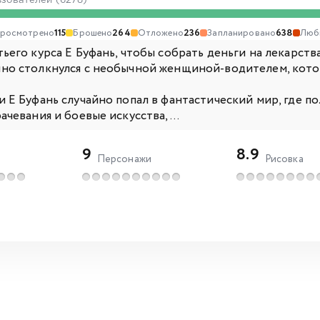
ьзователей (6278)
росмотрено
115
Брошено
264
Отложено
236
Запланировано
638
Люб
ьего курса Е Буфань, чтобы собрать деньги на лекарств
но столкнулся с необычной женщиной-водителем, котор
и Е Буфань случайно попал в фантастический мир, где 
ачевания и боевые искусства, ...
9
8.9
Персонажи
Рисовка