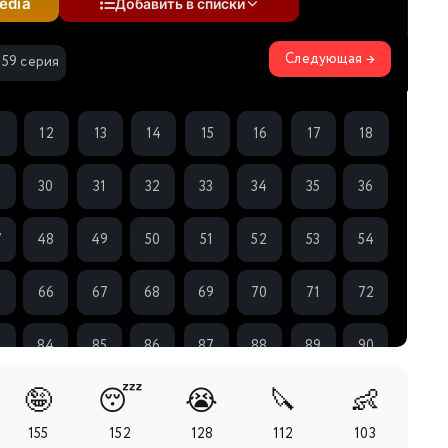
edia
Добавить в списки
Следующая →
159 серия
1
12
13
14
15
16
17
18
9
30
31
32
33
34
35
36
7
48
49
50
51
52
53
54
5
66
67
68
69
70
71
72
3
84
85
86
87
88
89
90
🤪
😴
😭
🔪
👶
1
102
103
104
105
106
107
108
155
152
128
112
103