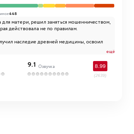
имое
448
а для матери, решил заняться мошенничеством,
ая действовала не по правилам.
получил наследие древней медицины, освоил
ещё
9.1
8.99
Озвучка
(2639)