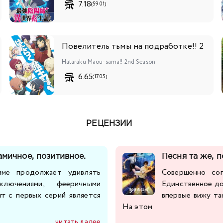
7.18
(5901)
Повелитель тьмы на подработке!! 2
Hataraku Maou-sama!! 2nd Season
6.65
(1705)
РЕЦЕНЗИИ
амичное, позитивное.
Песня та же, 
ме продолжает удивлять
Совершенно со
лючениями, фееричными
Единственное до
гг с первых серий является
впервые вижу т
На этом
читать далее