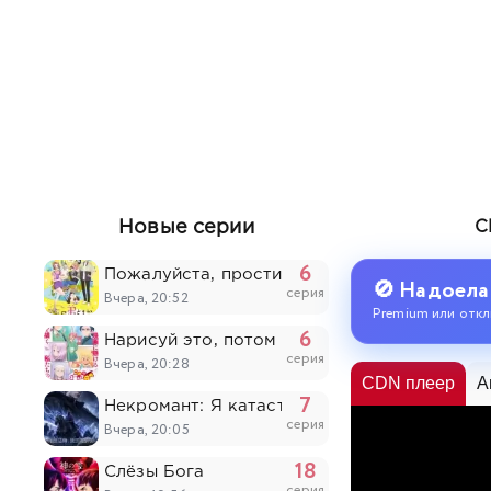
Новые серии
С
6
Пожалуйста, простите моих младших брать
🚫 Надоела
серия
Вчера, 20:52
Premium или откл
6
Нарисуй это, потом умри
серия
Вчера, 20:28
CDN плеер
A
7
Некромант: Я катастрофа
серия
Вчера, 20:05
18
Слёзы Бога
серия