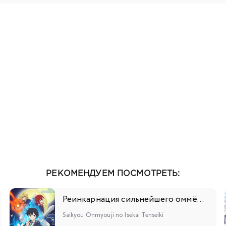
111
112
113
114
115
116
117
118
11
129
130
131
132
133
134
135
136
13
147
148
149
150
151
152
153
154
15
165
166
167
168
169
170
171
172
17
181
182
183
184
185
186
187
188
18
РЕКОМЕНДУЕМ ПОСМОТРЕТЬ:
Реинкарнация сильнейшего оммёдзи: Эти монстры слишком слабы по сравнению с моим ёкаем
Saikyou Onmyouji no Isekai Tenseiki