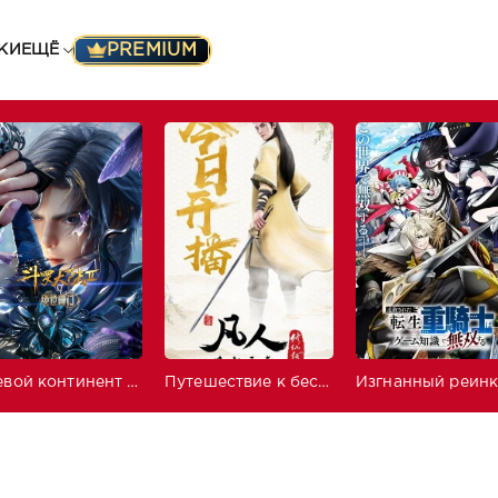
PREMIUM
КИ
ЕЩЁ
Боевой континент 2: Непревзойдённый клан Тан
Путешествие к бессмертию