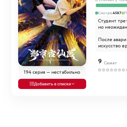
В списках у пол
Смотрю
4587
П
Студент трет
но неожидан
После авари
искусство вр
9
Сюжет
194 серия —
нестабильно
Добавить в списки