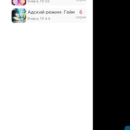
Вчера, 19:56
6
Адский режим: Геймер, который любит спи
серия
Вчера, 19:44
4
Юный лорд — мастер побега 2
серия
Вчера, 19:29
538
Противостоящий небесам
серия
Вчера, 19:18
17
О моём перерождении в слизь 4
серия
Вчера, 17:47
6
Население приграничного владения начинае
серия
Вчера, 17:17
6
Прошло десять лет с момента, как я сказал
серия
Вчера, 17:03