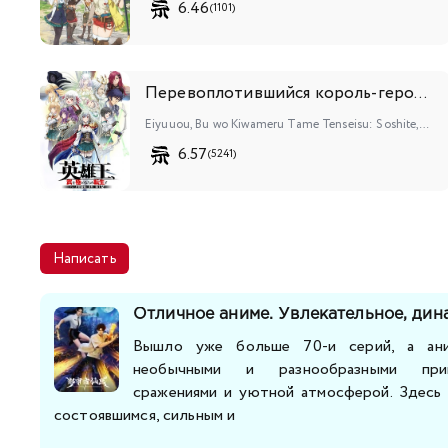
6.46
(1101)
Перевоплотившийся король-герой, ставший самой сильной ученицей рыцаря
Eiyuuou, Bu wo Kiwameru Tame Tenseisu: Soshite, Sekai Saikyou no Minarai Kishi♀
6.57
(5241)
Написать
Отличное аниме. Увлекательное, дин
Вышло уже больше 70-и серий, а ани
необычными и разнообразными прик
сражениями и уютной атмосферой. Здесь 
состоявшимся, сильным и