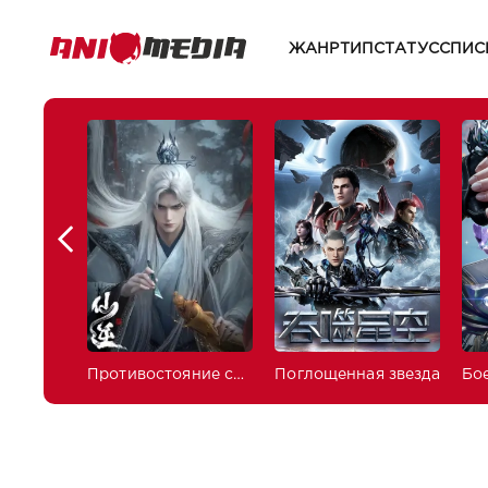
ЖАНР
ТИП
СТАТУС
СПИС
Противостояние святого
Поглощенная звезда