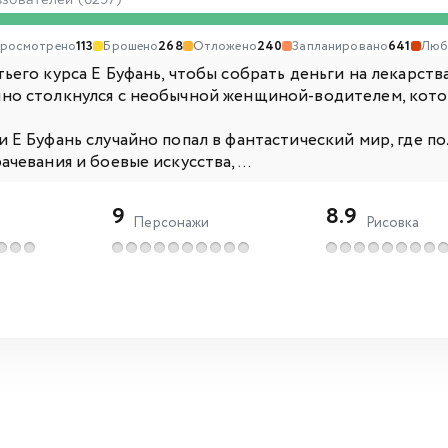
ьзователей (6297)
росмотрено
113
Брошено
268
Отложено
240
Запланировано
641
Люб
ьего курса Е Буфань, чтобы собрать деньги на лекарств
но столкнулся с необычной женщиной-водителем, котор
и Е Буфань случайно попал в фантастический мир, где 
ачевания и боевые искусства, ...
9
8.9
Персонажи
Рисовка