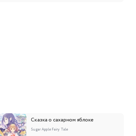
9
120
121
122
123
124
125
126
7
138
139
140
141
142
143
144
5
156
157
158
159
160
161
162
3
174
175
176
177
178
179
180
9
190
191
192
193
194
Сказка о сахарном яблоке
Sugar Apple Fairy Tale