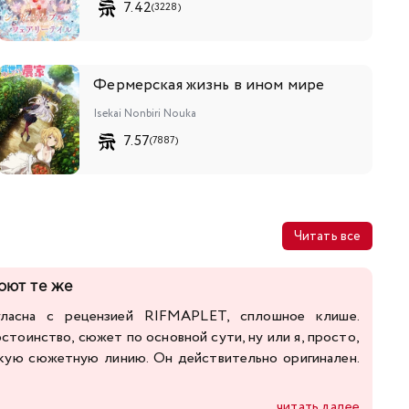
7.42
(3228)
Фермерская жизнь в ином мире
Isekai Nonbiri Nouka
7.57
(7887)
Читать все
поют те же
гласна с рецензией RIFMAPLET, сплошное клише.
стоинство, сюжет по основной сути, ну или я, просто,
акую сюжетную линию. Он действительно оригинален.
читать далее