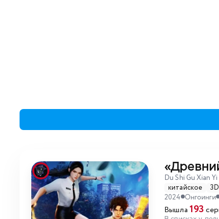
«Древни
Du Shi Gu Xian Yi
китайское
3
2024
Онгоинги
193
Вышла
сер