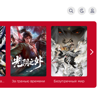
Изгнанный реинкарнированный тяжёлый рыцарь не имеет себе равных в знаниях игры
За гранью времени
Безупречный мир