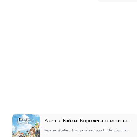
109
110
127
128
145
146
163
164
Ателье Райзы: Королева тьмы и тайное пристанище
Ryza no Atelier: Tokoyami no Joou to Himitsu no Kakurega