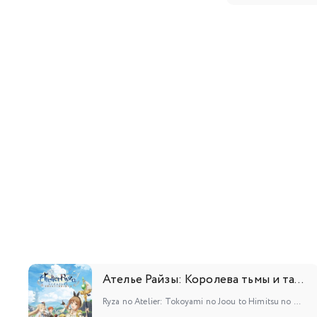
109
110
127
128
145
146
163
164
Ателье Райзы: Королева тьмы и тайное пристанище
Ryza no Atelier: Tokoyami no Joou to Himitsu no Kakurega