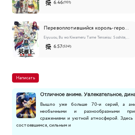
6.46
(1101)
Перевоплотившийся король-герой, ставший самой сильной ученицей рыцаря
Eiyuuou, Bu wo Kiwameru Tame Tenseisu: Soshite, Sekai Saikyou no Minarai Kishi♀
6.57
(5241)
Написать
Отличное аниме. Увлекательное, дин
Вышло уже больше 70-и серий, а ани
необычными и разнообразными прик
сражениями и уютной атмосферой. Здесь 
состоявшимся, сильным и