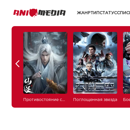
ЖАНР
ТИП
СТАТУС
СПИС
Противостояние святого
Поглощенная звезда