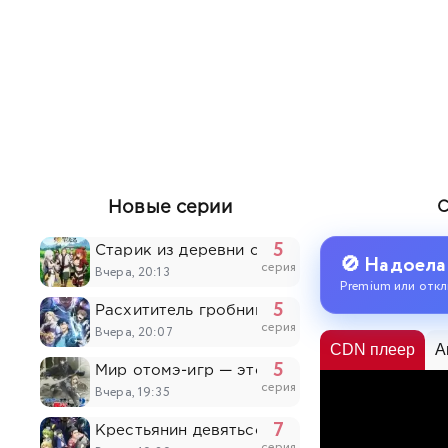
Новые серии
5
Старик из деревни становится Святым меч
🚫 Надоела
серия
Вчера, 20:13
Premium или откл
5
Расхититель гробниц
серия
Вчера, 20:07
CDN плеер
A
5
Мир отомэ-игр — это тяжёлый мир для моб
серия
Вчера, 19:35
7
Крестьянин девятьсот девяносто девятого 
серия