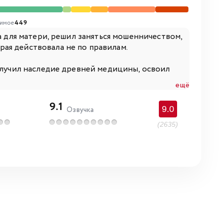
имое
449
а для матери, решил заняться мошенничеством,
ая действовала не по правилам.
получил наследие древней медицины, освоил
ещё
9.1
9.0
Озвучка
(2635)