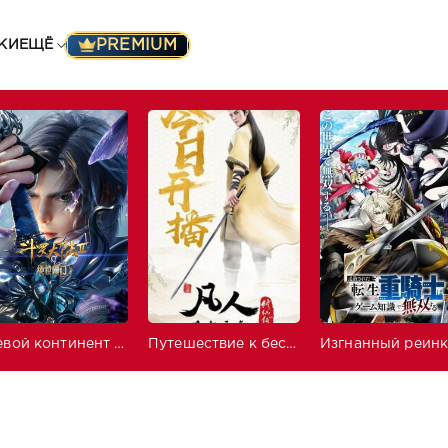
PREMIUM
КИ
ЕЩЁ
Боевой континент 2: Непревзойдённый клан Тан
Путешествие к бессмертию