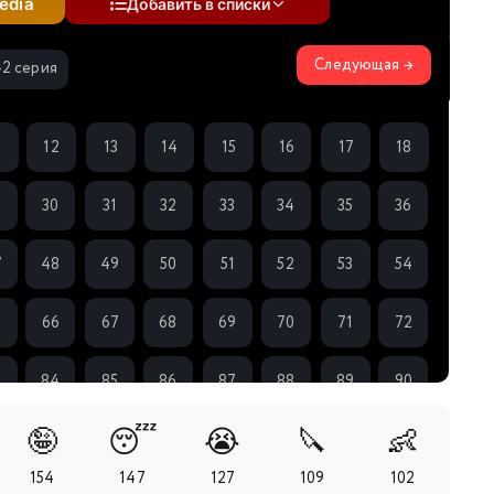
edia
Добавить в списки
Следующая →
42 серия
1
12
13
14
15
16
17
18
9
30
31
32
33
34
35
36
7
48
49
50
51
52
53
54
5
66
67
68
69
70
71
72
3
84
85
86
87
88
89
90
🤪
😴
😭
🔪
👶
1
102
103
104
105
106
107
108
154
147
127
109
102