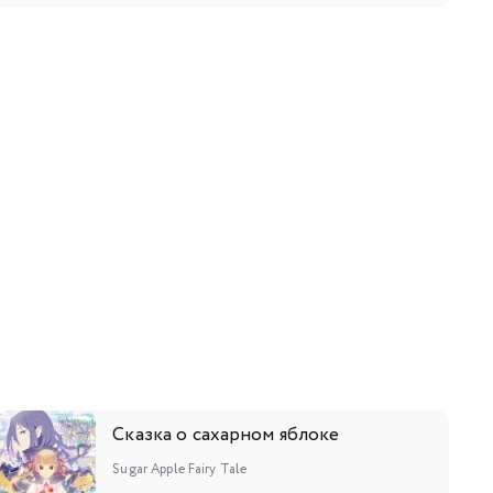
9
120
121
122
123
124
125
126
7
138
139
140
141
142
143
144
5
156
157
158
159
160
161
162
3
174
175
176
177
178
179
180
188
189
190
191
Сказка о сахарном яблоке
Sugar Apple Fairy Tale