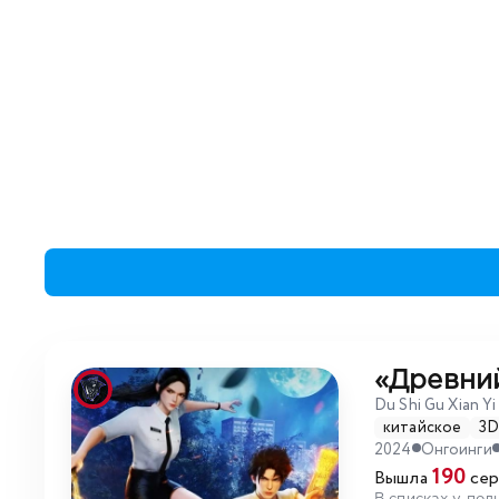
«Древни
Du Shi Gu Xian Yi
китайское
3
2024
Онгоинги
190
Вышла
сер