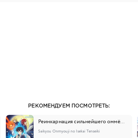
111
112
113
114
115
116
117
118
11
129
130
131
132
133
134
135
136
13
147
148
149
150
151
152
153
154
15
165
166
167
168
169
170
171
172
17
181
182
183
184
185
186
187
РЕКОМЕНДУЕМ ПОСМОТРЕТЬ:
Реинкарнация сильнейшего оммёдзи: Эти монстры слишком слабы по сравнению с моим ёкаем
Saikyou Onmyouji no Isekai Tenseiki