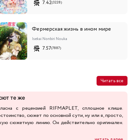
7.42
(3228)
Фермерская жизнь в ином мире
Isekai Nonbiri Nouka
7.57
(7887)
Читать все
поют те же
гласна с рецензией RIFMAPLET, сплошное клише.
стоинство, сюжет по основной сути, ну или я, просто,
акую сюжетную линию. Он действительно оригинален.
читать далее