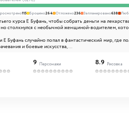
ьзователей (6278)
росмотрено
115
Брошено
264
Отложено
236
Запланировано
638
Люб
ьего курса Е Буфань, чтобы собрать деньги на лекарств
но столкнулся с необычной женщиной-водителем, котор
и Е Буфань случайно попал в фантастический мир, где 
ачевания и боевые искусства, ...
9
8.9
Персонажи
Рисовка