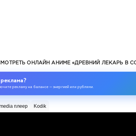
СМОТРЕТЬ ОНЛАЙН АНИМЕ «ДРЕВНИЙ ЛЕКАРЬ В С
ом 2
 реклама?
ючите рекламу на балансе — энергией или рублями.
media плеер
Kodik
ов 2
уровня