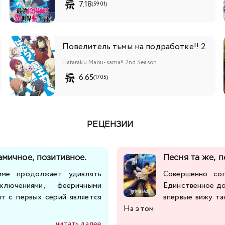
7.18
(5901)
Повелитель тьмы на подработке!! 2
Hataraku Maou-sama!! 2nd Season
6.65
(1705)
РЕЦЕНЗИИ
амичное, позитивное.
Песня та же, 
ме продолжает удивлять
Совершенно со
лючениями, фееричными
Единственное до
гг с первых серий является
впервые вижу т
На этом
читать далее