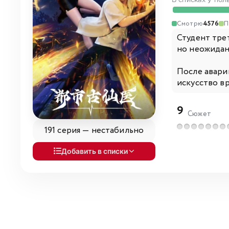
В списках у пол
Смотрю
4576
П
Студент трет
но неожидан
После авари
искусство вр
9
Сюжет
191 серия —
нестабильно
Добавить в списки