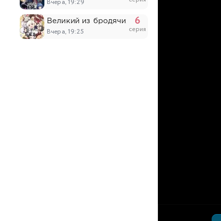
Вчера, 19:29
6
Великий из бродячих псов: Шуточные исто
серия
Вчера, 19:25
6
Изгнанный реинкарнированный тяжёлый рыц
серия
Вчера, 19:10
7
Героиня? Святая? Нет, я всемогущая горни
серия
Вчера, 18:39
5
Военная хроника маленькой девочки 2
серия
Вчера, 17:10
5
Клеватесс 2: Король демонических зверей 
серия
Вчера, 16:22
40
Воинственный бог девяти солнц
серия
Вчера, 14:29