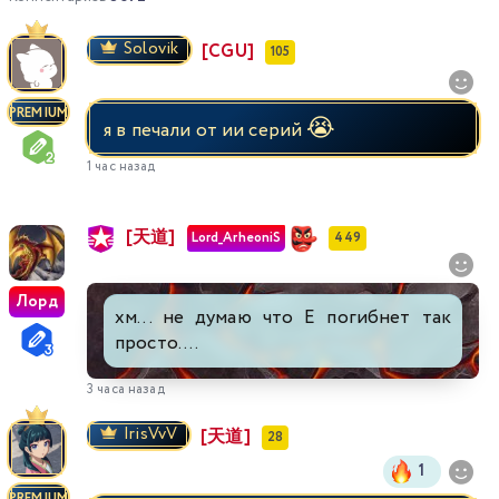
Solovik
[CGU]
105
PREMIUM
😭
я в печали от ии серий
1 час назад
[天道]
Lord_ArheoniS
449
Лорд
хм... не думаю что Е погибнет так
просто....
3 часа назад
IrisVvV
[天道]
28
1
PREMIUM