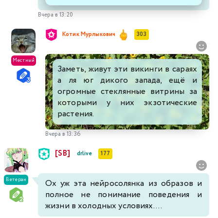
Вчера в 13:20
Котик Мурлыкович
303
Местный
Заметь, живут эти викинги в сараях
а ля юг дикого запада, ещё и
огромные стеклянные витрины за
которыми у них экзотические
растения.
Вчера в 13:36
[SB]
drlive
177
Ветеран
Ох уж эта нейросолянка из образов и
полное не понимание поведения и
жизни в холодных условиях....