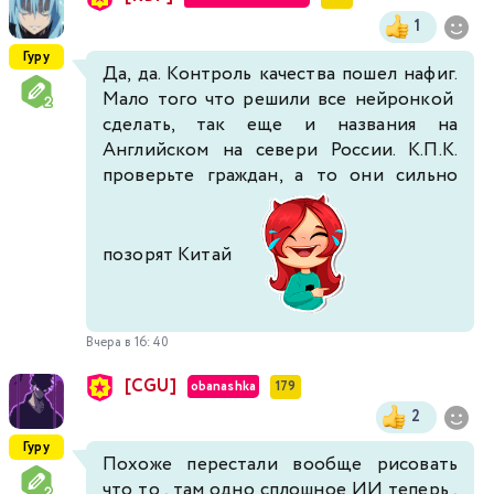
1
Гуру
Да, да. Контроль качества пошел нафиг.
Мало того что решили все нейронкой
сделать, так еще и названия на
Английском на севери России. К.П.К.
проверьте граждан, а то они сильно
позорят Китай
Вчера в 16:40
[CGU]
obanashka
179
2
Гуру
Похоже перестали вообще рисовать
что то , там одно сплошное ИИ теперь ,