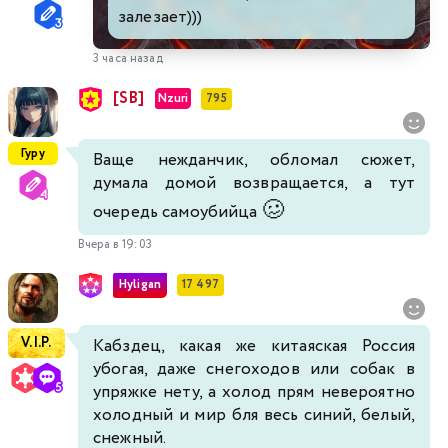
залезает)))
3 часа назад
[SB]
Nzuri
795
Гуру
Ваще нежданчик, обломал сюжет,
думала домой возвращается, а тут
🥴
очередь самоубийца
Вчера в 19:03
Hyligan
17 497
V.I.P.
Кабздец, какая же китаяская Россия
убогая, даже снегоходов или собак в
упряжке нету, а холод прям невероятно
холодный и мир бля весь синий, белый,
снежный.