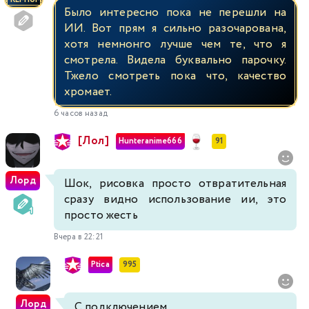
Было интересно пока не перешли на
ИИ. Вот прям я сильно разочарована,
хотя немнонго лучше чем те, что я
смотрела. Видела буквально парочку.
Тжело смотреть пока что, качество
хромает.
6 часов назад
[Лол]
Hunteranime666
91
Лорд
Шок, рисовка просто отвратительная
сразу видно использование ии, это
просто жесть
Вчера в 22:21
Ptica
995
Лорд
С подключением