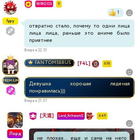
WIROOS
9
1
Гуру
отвратно стало, почему то одни лица
лица лица, раньше это аниме было
приятнее
Вчера в 22:13
FANTOM58RUS
[F4L]
618
PREMIUM
Девушка хорошая леденая
понравилась)))
Вчера в 21:57
[天道]
Lord_ArheoniS
449
Лорд
не плохая... еще и сама на него