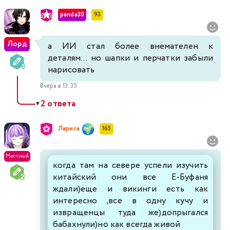
panda30
93
Лорд
а ИИ стал более внемателен к
деталям... но шапки и перчатки забыли
нарисовать
Вчера в 13:35
2 ответа
▼
Лариса
165
Местный
когда там на севере успели изучить
китайский они все Е-Буфаня
ждали)еще и викинги есть как
интересно ,все в одну кучу и
извращенцы туда же)допрыгался
бабахнули)но как всегда живой