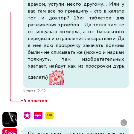
врачом, уступи место другому... Или у
вас там все по принципу - кто в халате
тот и доктор? 25кг таблеток для
разжижения тромбов... Да тетка там не
от инсульта померла, а от банального
передоза и отравления лекарствами. Да
в нее всю просрочку закачать должны
были - не списывать же (можно и наркам
толкнуть, там изобретательных
хватает, найдут как из просрочки дурь
сделать)
Вчера в 15:45
5 ответов
▼
ujin
138
Лорд
По льду едут, а свист резины, как по