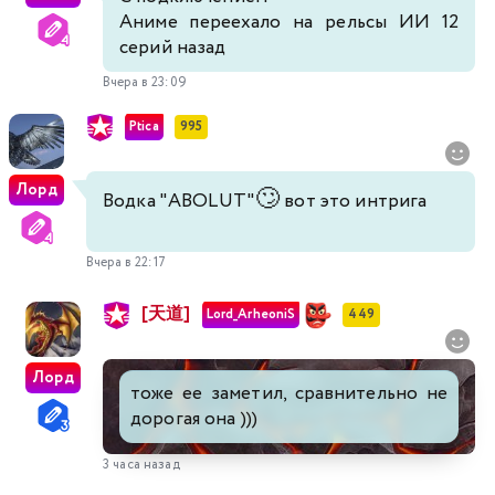
Аниме переехало на рельсы ИИ 12
серий назад
Вчера в 23:09
Ptica
995
Лорд
🙄
Водка "ABOLUT"
вот это интрига
Вчера в 22:17
[天道]
Lord_ArheoniS
449
Лорд
тоже ее заметил, сравнительно не
дорогая она )))
3 часа назад