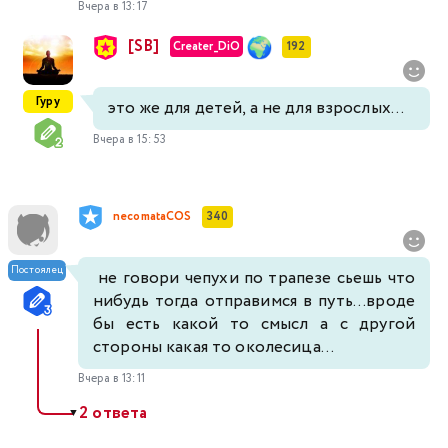
Вчера в 13:17
[SB]
Creater_DiO
192
Гуру
это же для детей, а не для взрослых...
Вчера в 15:53
necomataCOS
340
Постоялец
не говори чепухи по трапезе сьешь что
нибудь тогда отправимся в путь...вроде
бы есть какой то смысл а с другой
стороны какая то околесица...
Вчера в 13:11
2 ответа
▼