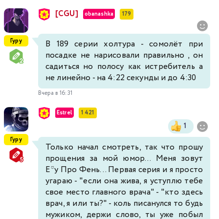
[CGU]
obanashka
179
Гуру
В 189 серии холтура - сомолёт при
посадке не нарисовали правильно , он
садиться но полосу как истребитель а
не линейно - на 4:22 секунды и до 4:30
Вчера в 16:31
Estrel
1 421
1
Гуру
Только начал смотреть, так что прошу
прощения за мой юмор... Меня зовут
Е*у Про Фень... Первая серия и я просто
угараю - "если она жива, я уступлю тебе
свое место главного врача" - "кто здесь
врач, я или ты?" - коль писанулся то будь
мужиком, держи слово, ты уже побыл