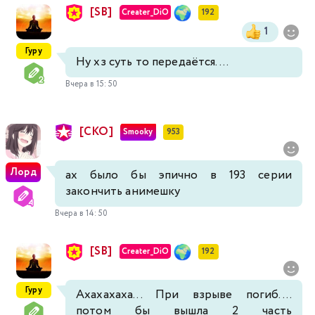
[SB]
Creater_DiO
192
1
Гуру
Ну хз суть то передаётся....
Вчера в 15:50
[СКО]
Smooky
953
Лорд
ах было бы эпично в 193 серии
закончить анимешку
Вчера в 14:50
[SB]
Creater_DiO
192
Гуру
Ахахахаха... При взрыве погиб....
потом бы вышла 2 часть