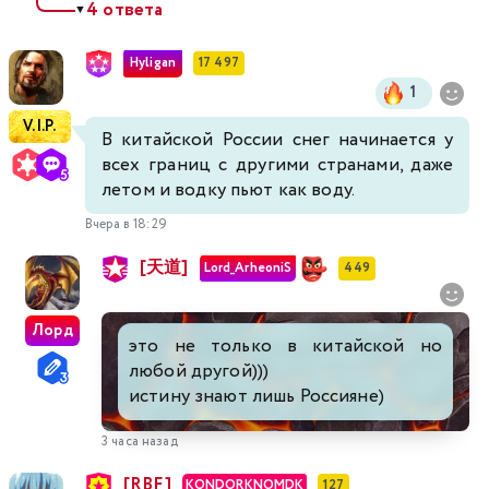
4 ответа
▼
Hyligan
17 497
1
V.I.P.
В китайской России снег начинается у
всех границ с другими странами, даже
летом и водку пьют как воду.
Вчера в 18:29
[天道]
Lord_ArheoniS
449
Лорд
это не только в китайской но
любой другой)))
истину знают лишь Россияне)
3 часа назад
[RBF]
KONDORKNOMDK
127