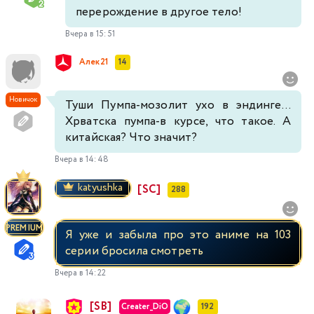
перерождение в другое тело!
Вчера в 15:51
Алек21
14
Новичок
Туши Пумпа-мозолит ухо в эндинге...
Хрватска пумпа-в курсе, что такое. А
китайская? Что значит?
Вчера в 14:48
katyushka
[SC]
288
PREMIUM
Я уже и забыла про это аниме на 103
серии бросила смотреть
Вчера в 14:22
[SB]
Creater_DiO
192