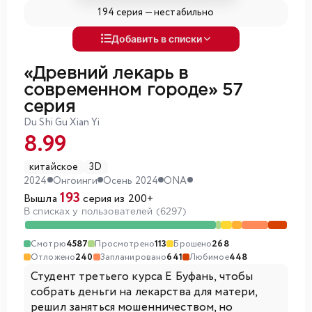
194 серия —
нестабильно
Добавить в списки
«Древний лекарь в
современном городе»
57
серия
Du Shi Gu Xian Yi
8.99
китайское
3D
2024
Онгоинги
Осень 2024
ONA
193
Вышла
серия из 200+
В списках у пользователей (6297)
Смотрю
4587
Просмотрено
113
Брошено
268
Отложено
240
Запланировано
641
Любимое
448
Студент третьего курса Е Буфань, чтобы
собрать деньги на лекарства для матери,
решил заняться мошенничеством, но