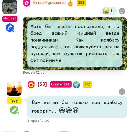
Котик Мурлыкович
303
1
Местный
Хоть бы тексты подправили, а то
бред всякий иишный везде
поначинкан. Как колбасу
подделывать, так пожалуйста, вся на
русскай, как мультик рисовать, так
фиг пойми чё.
Вчера в 12:55
[SB]
Creater_DiO
192
Гуру
Вам котам бы только про колбасу
😆
😆
😆
говорить...
Вчера в 15:56