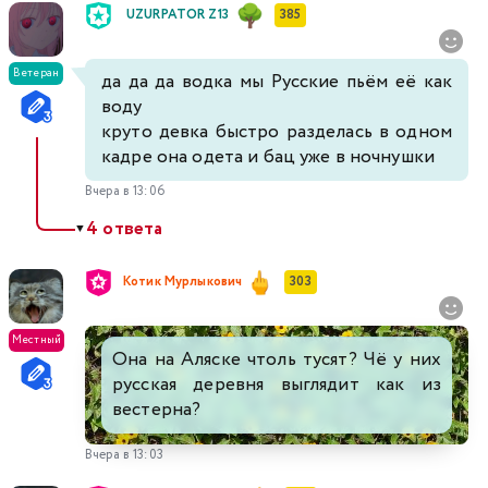
UZURPATOR Z13
385
Ветеран
да да да водка мы Русские пьём её как
воду
круто девка быстро разделась в одном
кадре она одета и бац уже в ночнушки
Вчера в 13:06
4 ответа
▼
Котик Мурлыкович
303
Местный
Она на Аляске чтоль тусят? Чё у них
русская деревня выглядит как из
вестерна?
Вчера в 13:03