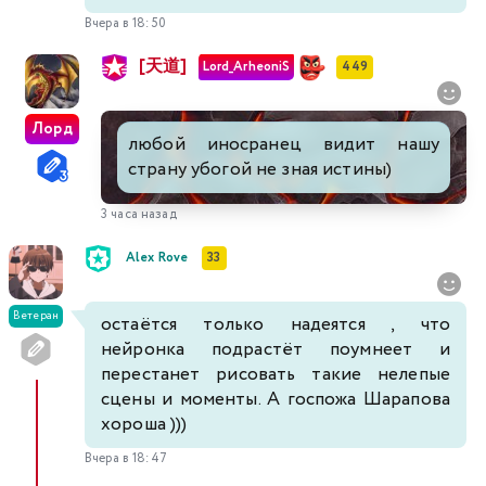
Вчера в 18:50
[天道]
Lord_ArheoniS
449
Лорд
любой иносранец видит нашу
страну убогой не зная истины)
3 часа назад
Alex Rove
33
Ветеран
остаётся только надеятся , что
нейронка подрастёт поумнеет и
перестанет рисовать такие нелепые
сцены и моменты. А госпожа Шарапова
хороша )))
Вчера в 18:47