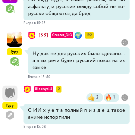
асфальту, и русские между собой не по-
русски общаются, да бред.
Вчера в 15:25
[SB]
Creater_DiO
192
Гуру
Ну дак не для русских было сделано...
а в их речи будет русский показ на их
языке
Вчера в 15:50
lllsenyalll
2
2
1
Гуру
С ИИ х у е т а полный п и з д е ц такое
аниме испортили
Вчера в 15:08