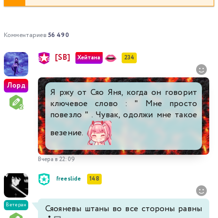
Комментариев
56 490
[SB]
Хейтана
234
Лорд
Я ржу от Сяо Яня, когда он говорит
ключевое слово : " Мне просто
повезло " . Чувак, одолжи мне такое
везение.
Вчера в 22:09
freeslide
148
Ветеран
Сяояневы штаны во все стороны равны