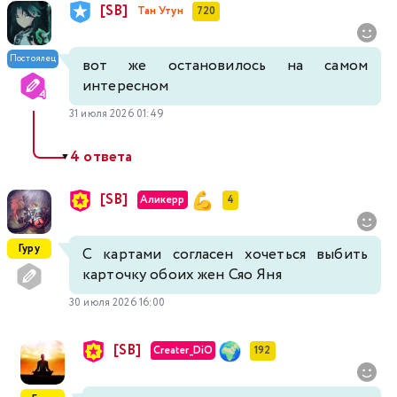
[SB]
Тан Утун
720
Постоялец
вот же остановилось на самом
интересном
31 июля 2026 01:49
4 ответа
▼
[SB]
Аликерр
4
Гуру
С картами согласен хочеться выбить
карточку обоих жен Сяо Яня
30 июля 2026 16:00
[SB]
Creater_DiO
192