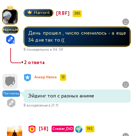
Harrorit
[RBF]
285
PREMIUM
День прошел , число сменилось - а еще
34 дня так то ((
В понедельник в 04:50
2 ответа
▼
Аскер Непсо
13
Постоялец
Эйдинг топ с разных аниме
В воскресенье в 21:11
[SB]
Creater_DiO
192