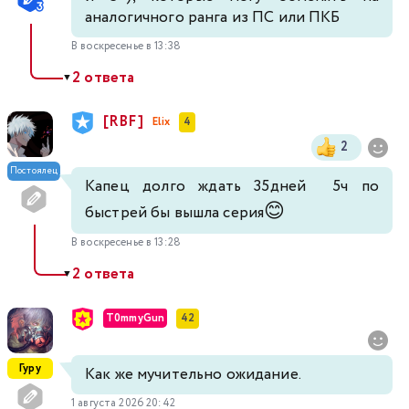
аналогичного ранга из ПС или ПКБ
В воскресенье в 13:38
2 ответа
▼
[RBF]
Elix
4
2
Постоялец
Капец долго ждать 35дней 5ч по
😊
быстрей бы вышла серия
В воскресенье в 13:28
2 ответа
▼
T0mmyGun
42
Гуру
Как же мучительно ожидание.
1 августа 2026 20:42