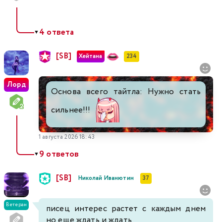
4 ответа
▼
[SB]
Хейтана
234
Лорд
Основа всего тайтла: Нужно стать
сильнее!!!
1 августа 2026 18:43
9 ответов
▼
[SB]
Николай Иванютин
37
Ветеран
писец интерес растет с каждым днем
но еще ждать и ждать