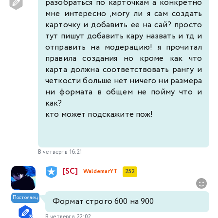
разобраться по карточкам а конкретно
мне интересно ,могу ли я сам создать
карточку и добавить ее на сай? просто
тут пишут добавить кару назвать и тд и
отправить на модерацию! я прочитал
правила создания но кроме как что
карта должна соответствовать рангу и
четкости больше нет ничего ни размера
ни формата в общем не пойму что и
как?
кто может подскажите пож!
В четверг в 16:21
[SC]
WaldemarYT
252
Постоялец
Формат строго 600 на 900
В четверг в 22:02