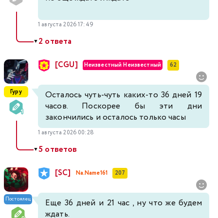
1 августа 2026 17:49
2 ответа
▼
[CGU]
Неизвестный Неизвестный
62
Гуру
Осталось чуть-чуть каких-то 36 дней 19
часов. Поскорее бы эти дни
закончились и осталось только часы
1 августа 2026 00:28
5 ответов
▼
[SC]
Na.Name161
207
Постоялец
Еще 36 дней и 21 час , ну что же будем
ждать.