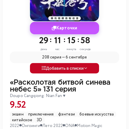
Карточки
29
:
11
:
15
:
56
день
час
минута
секунда
208 серия —
6 сентября
Добавить в списки
«Расколотая битвой синева
небес 5»
131 серия
Doupo Cangqiong: Nian Fan
▼
9.52
экшен
приключения
фэнтези
боевые искусства
китайское
3D
2022
Онгоинги
Лето 2022
ONA
Motion Magic