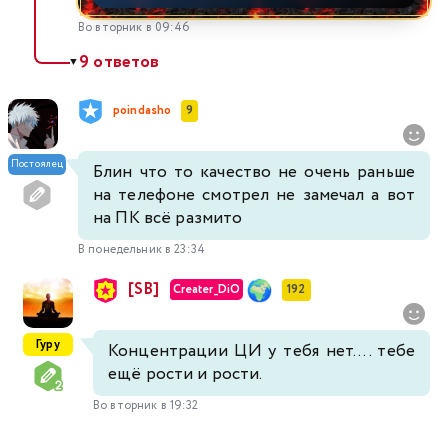
Во вторник в 09:46
9 ответов
▼
poindasho
9
Постоялец
Блин что то качество не очень раньше
на телефоне смотрел не замечал а вот
на ПК всё размито
В понедельник в 23:34
[SB]
Creater_DiO
192
Гуру
Концентрации ЦИ у тебя нет.... тебе
ещё рости и рости.
Во вторник в 19:32