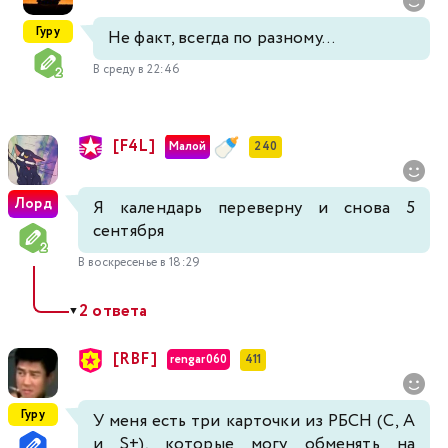
Гуру
Не факт, всегда по разному...
В среду в 22:46
[F4L]
Малой
240
Лорд
Я календарь переверну и снова 5
сентября
В воскресенье в 18:29
2 ответа
▼
[RBF]
rengar060
411
Гуру
У меня есть три карточки из РБСН (С, А
и S+), которые могу обменять на