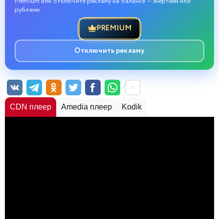
Premium или отключите рекламу на балансе — энергией или
рублями.
PREMIUM
Отключить рекламу
CDN плеер
Amedia плеер
Kodik