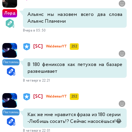
Лорд
Альянс мы назовем всего два слова
Альянс Пламени
Вчера в 05:50
[SC]
WaldemarYT
252
Постоялец
В 180 фениксов как петухов на базаре
развешивает
В четверг в 22:21
[SC]
WaldemarYT
252
Постоялец
Как же мне нравится фраза из 180 серии
-Любишь сосать!? Сейчас насосёшься!😂
В четверг в 22:01