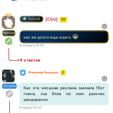
Solovik
[CGU]
105
PREMIUM
😭
как же долго еще ждать
В четверг в 10:59
8 ответов
▼
Владимир Хмаладзе
2
Постоялец
Как эта чмошная реклама заемала 1бэт
говна, ска бпла по ним разочек
шандарахни.
В среду в 18:45