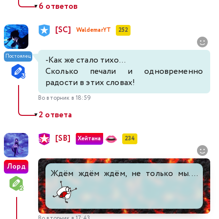
6 ответов
▼
[SC]
WaldemarYT
252
Постоялец
-Как же стало тихо...
Сколько печали и одновременно
радости в этих словах!
Во вторник в 18:59
2 ответа
▼
[SB]
Хейтана
234
Лорд
Ждём ждём ждём, не только мы....
Во вторник в 17:43