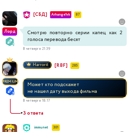
[СБД]
Arhange1vk
87
Лорд
Смотрю повторно серии капец как 2
голоса перевода бесят
В четверг в 21:39
Harrorit
[RBF]
285
PREMIUM
Может кто подскажет
не нашел дату выхода фильма
В четверг в 18:17
3 ответа
▼
immunet
301