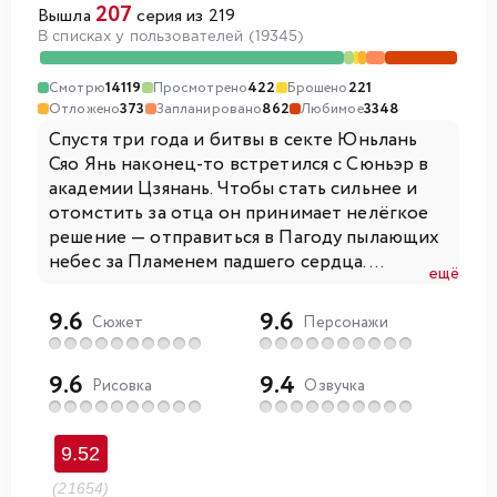
207
Вышла
серия из 219
В списках у пользователей (19345)
Смотрю
14119
Просмотрено
422
Брошено
221
Отложено
373
Запланировано
862
Любимое
3348
Спустя три года и битвы в секте Юньлань
Сяо Янь наконец-то встретился с Сюньэр в
академии Цзянань. Чтобы стать сильнее и
отомстить за отца он принимает нелёгкое
решение — отправиться в Пагоду пылающих
небес за Пламенем падшего сердца....
ещё
9.6
9.6
Сюжет
Персонажи
9.6
9.4
Рисовка
Озвучка
9.52
(21654)