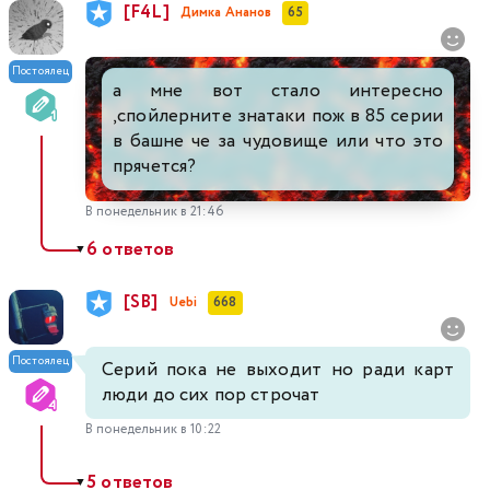
[F4L]
Димка Ананов
65
Постоялец
а мне вот стало интересно
,спойлерните знатаки пож в 85 серии
в башне че за чудовище или что это
прячется?
В понедельник в 21:46
6 ответов
▼
[SB]
Uebi
668
Постоялец
Серий пока не выходит но ради карт
люди до сих пор строчат
В понедельник в 10:22
5 ответов
▼