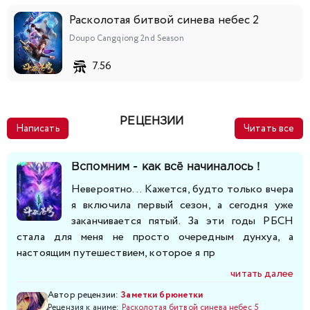
Расколотая битвой синева небес 2
197
198
199
200
201
202
203
Doupo Cangqiong 2nd Season
204
205
206
207
208
7.56
РЕЦЕНЗИИ
Написать
Читать все
Вспомним - как всё начиналось !
Невероятно... Кажется, будто только вчера
я включила первый сезон, а сегодня уже
заканчивается пятый. За эти годы РБСН
стала для меня не просто очередным дунхуа, а
настоящим путешествием, которое я пр
читать далее
Автор рецензии:
Заметки брюнетки
Рецензия к аниме:
Расколотая битвой синева небес 5