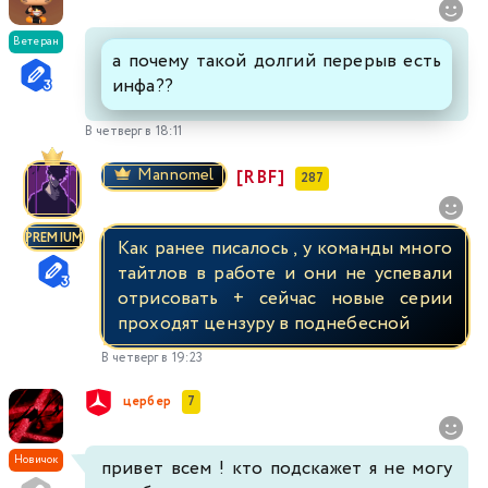
Ветеран
а почему такой долгий перерыв есть
инфа??
В четверг в 18:11
Mannomel
[RBF]
287
PREMIUM
Как ранее писалось , у команды много
тайтлов в работе и они не успевали
отрисовать + сейчас новые серии
проходят цензуру в поднебесной
В четверг в 19:23
цербер
7
Новичок
привет всем ! кто подскажет я не могу