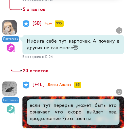
5 ответов
▼
[SB]
Foxy
995
Постоялец
Нифига себе тут карточек. А почему в
других не так много🤯
Во вторник в 12:04
20 ответов
▼
[F4L]
Димка Ананов
65
Постоялец
если тут перерыв ,может быть это
означает что скоро выйдет пвд
продолжение ?) хм...мечты