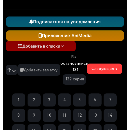
Подписаться на уведомления
Приложение AniMedia
Добавить в списки
Вы
остановились
Следующая →
—
131
Добавить заметку
132 серия
1
2
3
4
5
6
7
8
9
10
11
12
13
14