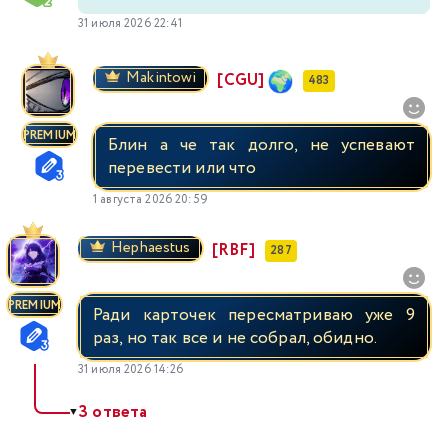
31 июля 2026 22:41
Makintowi
[CGU]
483
PREMIUM
Блин а че так долго, не успевают
перевести или что
1 августа 2026 20:59
Hephaestus
[RBF]
287
PREMIUM
Ради карточек пересматриваю уже 9
раз, но так все и не собрал, обидно.
31 июля 2026 14:26
3 ответа
▼