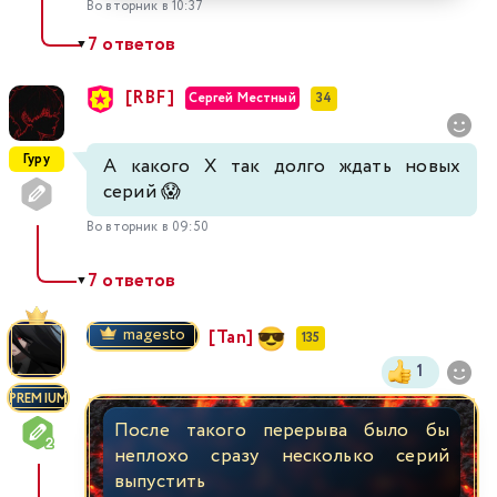
Во вторник в 10:37
7 ответов
▼
[RBF]
Сергей Местный
34
Гуру
А какого Х так долго ждать новых
серий 😱
Во вторник в 09:50
7 ответов
▼
magesto
[Tan]
135
1
PREMIUM
После такого перерыва было бы
неплохо сразу несколько серий
выпустить