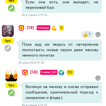
Гуру
Если она есть, она выпадет, не
переживай бро
Во вторник в 19:34
[SB]
Аликерр
4
1
Гуру
Пока жду аж чешусь от нетерпения
посмотреть новые серии даже манхву
немного почитал
30 июля 2026 15:58
[SB]
Creater_DiO
192
Гуру
Взглянул на манхву и снова отправил
сообщение, оригинальный подход к
ожиданию и флуда )
Во вторник в 19:35