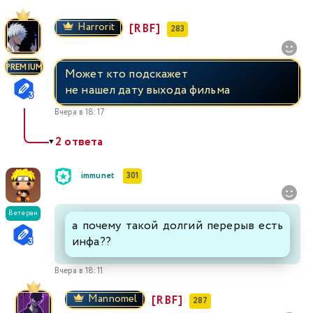
Harrorit
[RBF]
283
PREMIUM
Может кто подскажет
не нашел дату выхода фильма
Вчера в 18:17
2 ответа
▼
immunet
301
Ветеран
а почему такой долгий перерыв есть
инфа??
Вчера в 18:11
Mannomel
[RBF]
287