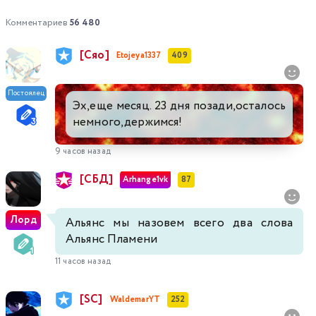
Комментариев
56 480
[Сяо]
Etojeya1337
409
Постоялец
Эх,еще месяц. 23 дня позади,осталось
немного,держимся!
9 часов назад
[СБД]
Arhange1vk
87
Лорд
Альянс мы назовем всего два слова
Альянс Пламени
11 часов назад
[SC]
WaldemarYT
252