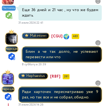
Постоялец
Еще 36 дней и 21 час , ну что же будем
ждать.
31 июля 2026 22:41
Makintowi
[CGU]
483
PREMIUM
Блин а че так долго, не успевают
перевести или что
В субботу в 20:59
Hephaestus
[RBF]
281
PREMIUM
Ради карточек пересматриваю уже 9
раз, но так все и не собрал, обидно.
31 июля 2026 14:26