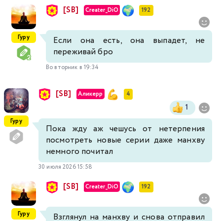
[SB]
Creater_DiO
192
Гуру
Если она есть, она выпадет, не
переживай бро
Во вторник в 19:34
[SB]
Аликерр
4
1
Гуру
Пока жду аж чешусь от нетерпения
посмотреть новые серии даже манхву
немного почитал
30 июля 2026 15:58
[SB]
Creater_DiO
192
Гуру
Взглянул на манхву и снова отправил