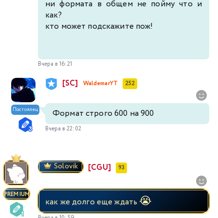
ни формата в общем не пойму что и
как?
кто может подскажите пож!
Вчера в 16:21
[SC]
WaldemarYT
252
Постоялец
Формат строго 600 на 900
Вчера в 22:02
Solovik
[CGU]
93
PREMIUM
😭
как же долго еще ждать
Вчера в 10:59