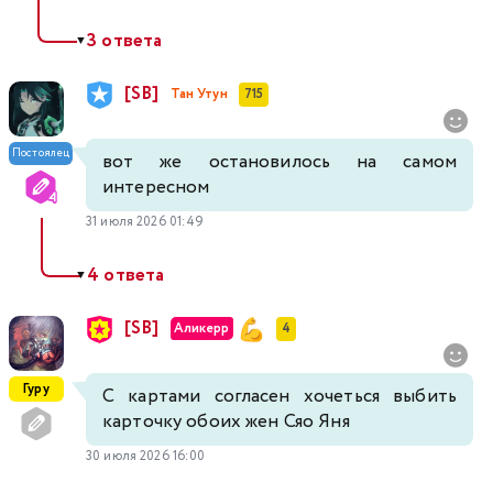
3 ответа
▼
[SB]
Тан Утун
715
Постоялец
вот же остановилось на самом
интересном
31 июля 2026 01:49
4 ответа
▼
[SB]
Аликерр
4
Гуру
С картами согласен хочеться выбить
карточку обоих жен Сяо Яня
30 июля 2026 16:00