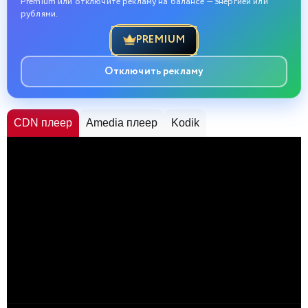
Premium или отключите рекламу на балансе — энергией или
рублями.
PREMIUM
Отключить рекламу
CDN плеер
Amedia плеер
Kodik