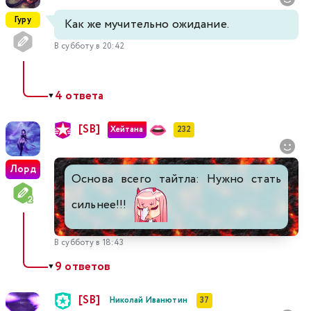
Гуру
Как же мучительно ожидание.
В субботу в 20:42
4 ответа
▼
[SB]
Хейтана
232
Лорд
Основа всего тайтла: Нужно стать
сильнее!!!
В субботу в 18:43
9 ответов
▼
[SB]
Николай Иванютин
37