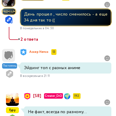
PREMIUM
День прошел , число сменилось - а еще
34 дня так то ((
В понедельник в 04:50
2 ответа
▼
Аскер Непсо
13
Постоялец
Эйдинг топ с разных аниме
В воскресенье в 21:11
[SB]
Creater_DiO
192
Гуру
Не факт, всегда по разному...