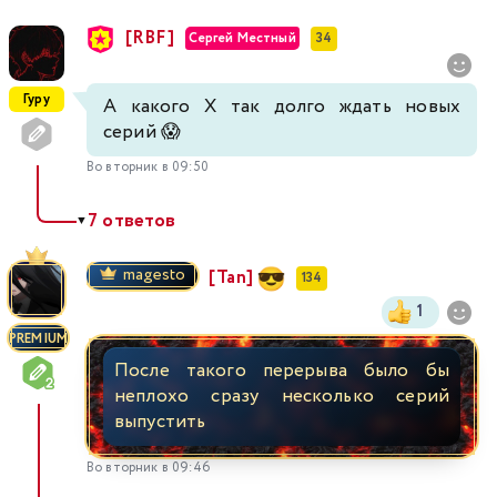
[RBF]
Сергей Местный
34
Гуру
А какого Х так долго ждать новых
серий 😱
Во вторник в 09:50
7 ответов
▼
magesto
[Tan]
134
1
PREMIUM
После такого перерыва было бы
неплохо сразу несколько серий
выпустить
Во вторник в 09:46