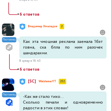
6 ответов
▼
Владимир Хмаладзе
2
Постоялец
Как эта чмошная реклама заемала 1бэт
говна, ска бпла по ним разочек
шандарахни.
В среду в 18:45
6 ответов
▼
[SC]
WaldemarYT
252
Постоялец
-Как же стало тихо...
Сколько печали и одновременно
радости в этих словах!