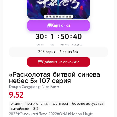
Карточки
30
:
1
:
50
:
39
день
час
минута
секунда
208 серия —
6 сентября
Добавить в списки
«Расколотая битвой синева
небес 5»
107 серия
Doupo Cangqiong: Nian Fan
▼
9.52
экшен
приключения
фэнтези
боевые искусства
китайское
3D
2022
Онгоинги
Лето 2022
ONA
Motion Magic