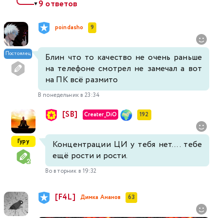
9 ответов
▼
poindasho
9
Постоялец
Блин что то качество не очень раньше
на телефоне смотрел не замечал а вот
на ПК всё размито
В понедельник в 23:34
[SB]
Creater_DiO
192
Гуру
Концентрации ЦИ у тебя нет.... тебе
ещё рости и рости.
Во вторник в 19:32
[F4L]
Димка Ананов
63