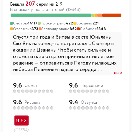
207
Вышла
серия из 219
В списках у пользователей (19343)
Смотрю
14117
Просмотрено
422
Брошено
221
Отложено
373
Запланировано
862
Любимое
3348
Спустя три года и битвы в секте Юньлань
Сяо Янь наконец-то встретился с Сюньэр в
академии Цзянань. Чтобы стать сильнее и
отомстить за отца он принимает нелёгкое
решение — отправиться в Пагоду пылающих
небес за Пламенем падшего сердца....
ещё
9.6
9.6
Сюжет
Персонажи
9.6
9.4
Рисовка
Озвучка
9.52
(21654)