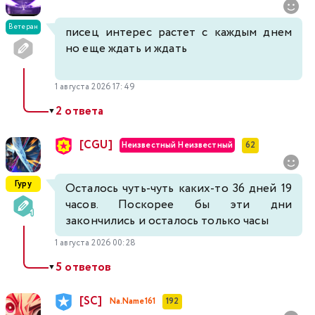
Ветеран
писец интерес растет с каждым днем
но еще ждать и ждать
1 августа 2026 17:49
2 ответа
▼
[CGU]
Неизвестный Неизвестный
62
Гуру
Осталось чуть-чуть каких-то 36 дней 19
часов. Поскорее бы эти дни
закончились и осталось только часы
1 августа 2026 00:28
5 ответов
▼
[SC]
Na.Name161
192