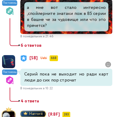
Постоялец
а мне вот стало интересно
,спойлерните знатаки пож в 85 серии
в башне че за чудовище или что это
прячется?
В понедельник в 21:46
6 ответов
▼
[SB]
Uebi
668
Постоялец
Серий пока не выходит но ради карт
люди до сих пор строчат
В понедельник в 10:22
4 ответа
▼
Harrorit
[RBF]
283