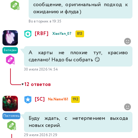
сообщение, оригинальный подход к
ожиданию и флуда )
Во вторник в 19:35
[RBF]
XiaoYan_07
813
Ветеран
А карты не плохие тут, красиво
сделано! Надо бы собрать 😏
30 июля 2026 14:54
12 ответов
▼
[SC]
Na.Name161
192
Постоялец
Буду ждать, с нетерпением выхода
новых серий.
29 июля 2026 21:29