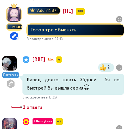
Valeri1987
[HL]
380
PREMIUM
Готов три обменять.
В понедельник в 07:13
[RBF]
Elix
4
2
Постоялец
Капец долго ждать 35дней 5ч по
😊
быстрей бы вышла серия
В воскресенье в 13:28
2 ответа
▼
T0mmyGun
42