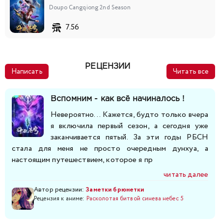
Doupo Cangqiong 2nd Season
204
205
206
207
208
7.56
РЕЦЕНЗИИ
Написать
Читать все
Вспомним - как всё начиналось !
Невероятно... Кажется, будто только вчера
я включила первый сезон, а сегодня уже
заканчивается пятый. За эти годы РБСН
стала для меня не просто очередным дунхуа, а
настоящим путешествием, которое я пр
читать далее
Автор рецензии:
Заметки брюнетки
Рецензия к аниме:
Расколотая битвой синева небес 5