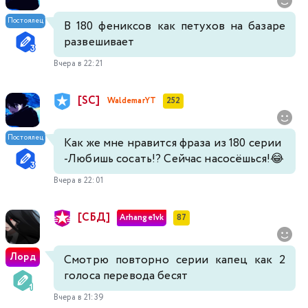
Постоялец
В 180 фениксов как петухов на базаре
развешивает
Вчера в 22:21
[SC]
WaldemarYT
252
Постоялец
Как же мне нравится фраза из 180 серии
-Любишь сосать!? Сейчас насосёшься!😂
Вчера в 22:01
[СБД]
Arhange1vk
87
Лорд
Смотрю повторно серии капец как 2
голоса перевода бесят
Вчера в 21:39