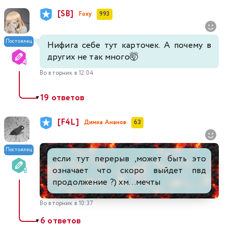
[SB]
Foxy
993
Постоялец
Нифига себе тут карточек. А почему в
других не так много🤯
Во вторник в 12:04
19 ответов
▼
[F4L]
Димка Ананов
63
Постоялец
если тут перерыв ,может быть это
означает что скоро выйдет пвд
продолжение ?) хм...мечты
Во вторник в 10:37
6 ответов
▼