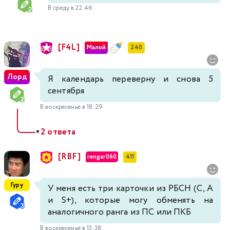
В среду в 22:46
[F4L]
Малой
240
Лорд
Я календарь переверну и снова 5
сентября
В воскресенье в 18:29
2 ответа
▼
[RBF]
rengar060
411
Гуру
У меня есть три карточки из РБСН (С, А
и S+), которые могу обменять на
аналогичного ранга из ПС или ПКБ
В воскресенье в 13:38