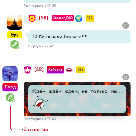
Во вторник в 18:59
[SB]
Creater_DiO
192
Гуру
100% печали больше!!!!
В среду в 22:42
[SB]
Хейтана
232
Лорд
Ждём ждём ждём, не только мы....
Во вторник в 17:43
5 ответов
▼