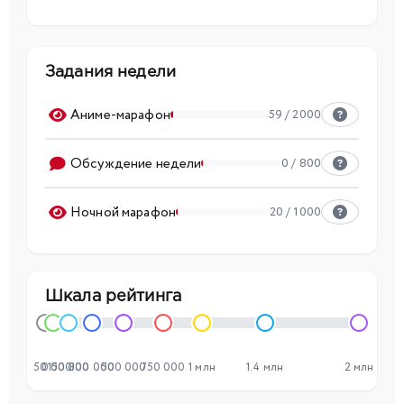
Задания недели
Аниме-марафон
59 / 2000
Обсуждение недели
0 / 800
Ночной марафон
20 / 1000
Шкала рейтинга
50 000
0
150 000
300 000
500 000
750 000
1 млн
1.4 млн
2 млн