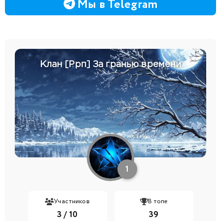
Мы в Telegram
Клан [Ррп] За гранью времени
1
Участников
В топе
3 / 10
39