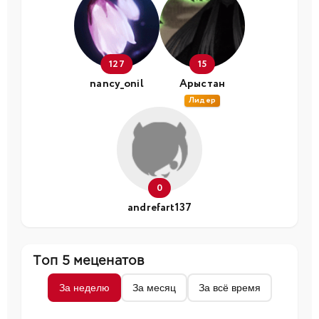
127
15
nancy_onil
Арыстан
Лидер
0
andrefart137
Топ 5 меценатов
За неделю
За месяц
За всё время