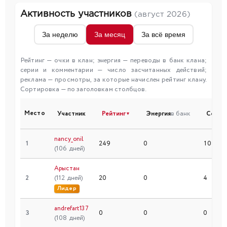
Активность участников
(август 2026)
За неделю
За месяц
За всё время
Рейтинг — очки в клан; энергия — переводы в банк клана;
серии и комментарии — число засчитанных действий;
реклама — просмотры, за которые начислен рейтинг клану.
Сортировка — по заголовкам столбцов.
Место
Участник
Рейтинг
Энергия
в банк
Серии
▼
nancy_onil
1
249
0
108
(106 дней)
Арыстан
2
(112 дней)
20
0
4
Лидер
andrefart137
3
0
0
0
(108 дней)