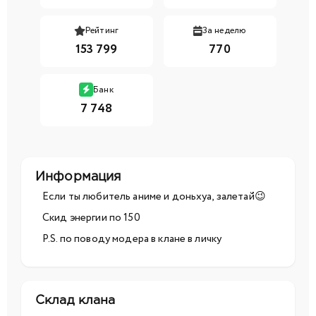
Рейтинг
За неделю
153 799
770
Банк
7 748
Информация
Если ты любитель аниме и доньхуа, залетай😉
Скид энергии по 150
P.S. по поводу модера в клане в личку
Склад клана