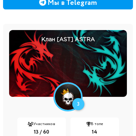
Мы в Telegram
Клан [AST] ASTRA
3
Участников
В топе
13 / 60
14