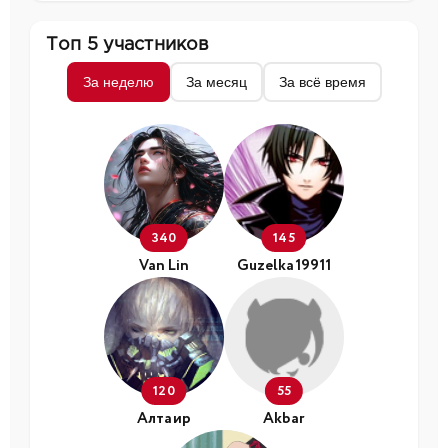
Топ 5 участников
За неделю
За месяц
За всё время
340
145
Van Lin
Guzelka19911
120
55
Алтаир
Akbar