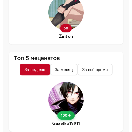
50
Zinton
Топ 5 меценатов
За неделю
За месяц
За всё время
100
Guzelka19911