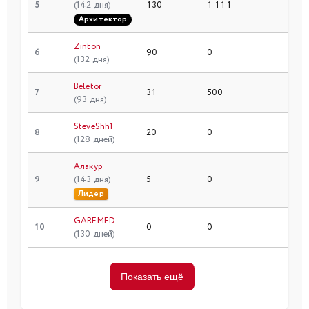
5
(142 дня)
130
1 111
6
Архитектор
Zinton
6
90
0
16
(132 дня)
Beletor
7
31
500
8
(93 дня)
SteveShh1
8
20
0
4
(128 дней)
Алакур
9
(143 дня)
5
0
1
Лидер
GAREMED
10
0
0
0
(130 дней)
Показать ещё