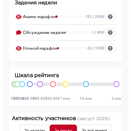
Задания недели
Аниме-марафон
153 / 2000
Обсуждение недели
1 / 800
Ночной марафон
62 / 1000
Шкала рейтинга
50 000
0
150 000
300 000
500 000
750 000
1 млн
1.4 млн
2 млн
Активность участников
(август 2026)
За неделю
За месяц
За всё время