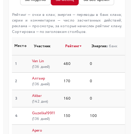
Рейтинг — очки в клан; энергия — переводы в банк клана;
серии и комментарии — число засчитанных действий;
реклама — просмотры, за которые начислен рейтинг клану.
Сортировка — по заголовкам столбцов.
Место
Участник
Рейтинг
Энергия
в банк
Сер
▼
Van Lin
1
480
0
96
(136 дней)
Алтаир
2
170
0
34
(136 дней)
Akbar
3
160
0
32
(142 дня)
Guzelka19911
4
150
100
30
(136 дней)
Apero