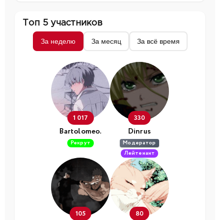
Топ 5 участников
За неделю
За месяц
За всё время
1 017
330
Bartolomeo.
Dinrus
Рекрут
Модератор
Лейтенант
105
80