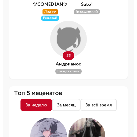
ツCOMEDIANツ
Sato1
Лидер
Гражданский
Рядовой
55
Андрианос
Гражданский
Топ 5 меценатов
За неделю
За месяц
За всё время