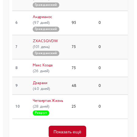
Гражданский
Андрианос
6
(97 дней)
95
0
Гражданский
ZXACSQVDW
7
(101 день)
75
0
Гражданский
Макс Коэда
8
75
0
1
(26 дней)
Дзараки
9
48
0
2
(40 дней)
Четвертая Жизнь
10
(28 дней)
25
0
Рекрут
Показать ещё