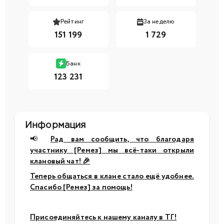
Рейтинг
За неделю
151 199
1 729
Банк
123 231
Информация
📢
Рад вам сообщить, что благодаря
участнику [Ремез] мы всё-таки открыли
клановый чат! 🎉
Теперь общаться в клане стало ещё удобнее.
Спасибо [Ремез] за помощь!
Присоединяйтесь к нашему каналу в ТГ!