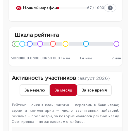
Ночной марафон
67 / 1000
Шкала рейтинга
50 000
0
150 000
300 000
500 000
750 000
1 млн
1.4 млн
2 млн
Активность участников
(август 2026)
За неделю
За месяц
За всё время
Рейтинг — очки в клан; энергия — переводы в банк клана;
серии и комментарии — число засчитанных действий;
реклама — просмотры, за которые начислен рейтинг клану.
Сортировка — по заголовкам столбцов.