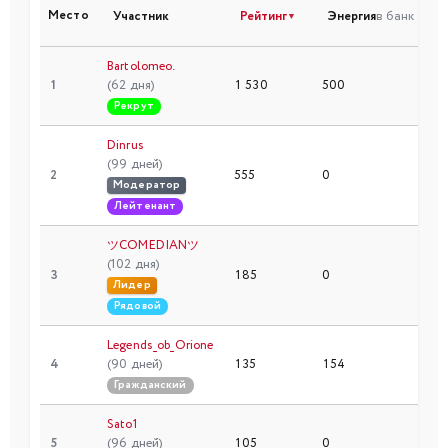
Место
Участник
Рейтинг
Энергия
в банк
▼
Bartolomeo.
1
(62 дня)
1 530
500
2
Рекрут
Dinrus
(99 дней)
2
555
0
8
Модератор
Лейтенант
ツCOMEDIANツ
(102 дня)
3
185
0
2
Лидер
Рядовой
Legends_ob_Orione
4
(90 дней)
135
154
2
Гражданский
Sato1
5
(96 дней)
105
0
2