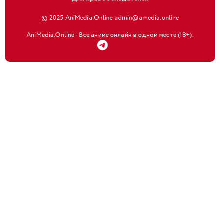
© 2025 AniMedia.Online admin@amedia.online
AniMedia.Online - Все аниме онлайн в одном месте (18+).