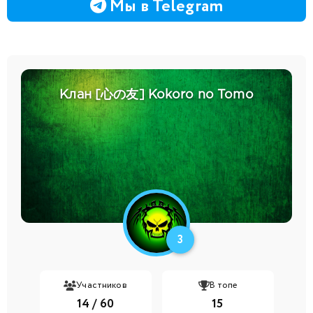
Мы в Telegram
Клан [心の友] Kokoro no Tomo
3
Участников
В топе
14 / 60
15