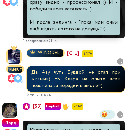
сразу видно - профессионал :) И -
победила всех усталость :)
И после эндинга - "пока мои очки
ещё видят - я этого не допущу" :)
В воскресенье в 21:14
_WINODEL_
[Сяо]
2 176
PREMIUM
Да Азу чуть Буддой не стал при
жизни=) Ну Клара на опыте всем
пояснила за порядки в школе=)
5 минут назад
[SB]
EropkuH
2 142
1
Лорд
Ирума-князь тьмы - на троне, и со