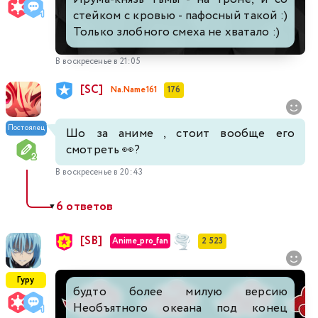
стейком с кровью - пафосный такой :)
Только злобного смеха не хватало :)
В воскресенье в 21:05
[SC]
Na.Name161
176
Постоялец
Шо за аниме , стоит вообще его
смотреть 👀?
В воскресенье в 20:43
6 ответов
▼
[SB]
Anime_pro_fan
2 523
Гуру
будто более милую версию
Необъятного океана под конец