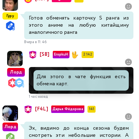
Гуру
Готов обменять карточку S ранга из
этого аниме на любую китайщину
аналогичного ранга
Вчера в 11:46
[SB]
EropkuH
2 142
Лорд
Для этого в чате функция есть
обмена карт.
1 час назад
[F4L]
Дарья Фёдорова
141
Лорд
Эх, видимо до конца сезона будем
смотреть эти небольшие истории. А