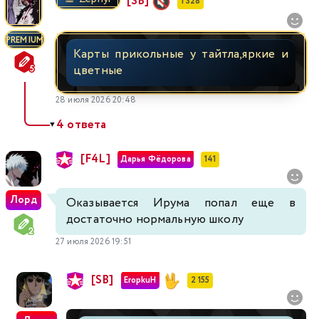
[SB]
1 328
PREMIUM
Карты прикольные у тайтла,яркие и
цветные
28 июля 2026 20:48
4 ответа
▼
[F4L]
Дарья Фёдорова
141
Лорд
Оказывается Ирума попал еще в
достаточно нормальную школу
27 июля 2026 19:51
[SB]
EropkuH
2 155