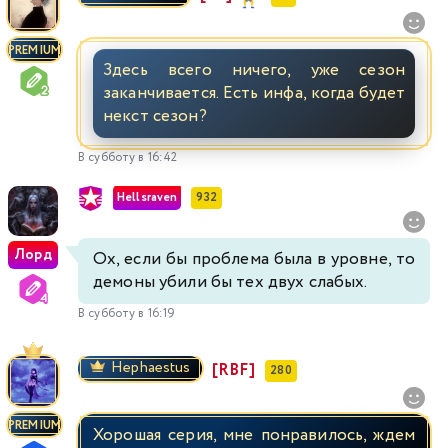
PREMIUM
Здесь всего ничего, уже сезон
заканчивается. Есть инфа, когда будет
некст сезон?
В субботу в 16:42
Hellsraven
932
Лорд
Ох, если бы проблема была в уровне, то
демоны убили бы тех двух слабых.
В субботу в 16:19
Hephaestus
[RBF]
280
PREMIUM
Хорошая серия, мне понравилось, ждем