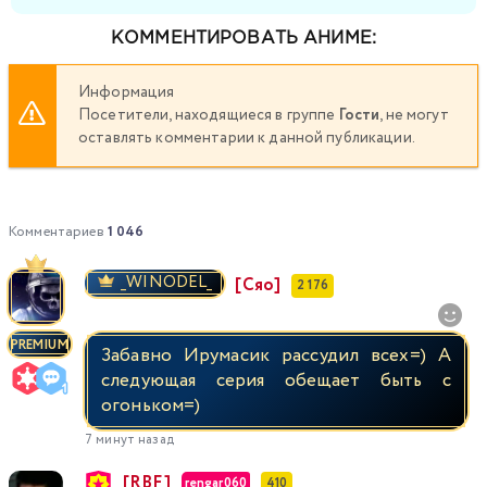
КОММЕНТИРОВАТЬ АНИМЕ:
Информация
Посетители, находящиеся в группе
Гости
, не могут
оставлять комментарии к данной публикации.
Комментариев
1 046
_WINODEL_
[Сяо]
2 176
PREMIUM
Забавно Ирумасик рассудил всех=) А
следующая серия обещает быть с
огоньком=)
7 минут назад
[RBF]
rengar060
410