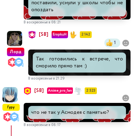
поставили, уснули у школы чтобы не
опоздать
В воскресенье в 08:21
[SB]
EropkuH
2 142
1
Лорд
Так готовились к встрече, что
сморило прямо там :)
В воскресенье в 21:29
[SB]
Anime_pro_fan
2 523
Гуру
что не так у Асмодея с памятью?
В воскресенье в 08:17