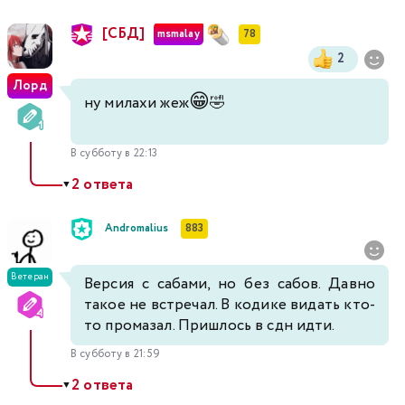
[СБД]
msmalay
78
2
Лорд
😁
ну милахи жеж
🤣
В субботу в 22:13
2 ответа
▼
Andromalius
883
Ветеран
Версия с сабами, но без сабов. Давно
такое не встречал. В кодике видать кто-
то промазал. Пришлось в сдн идти.
В субботу в 21:59
2 ответа
▼