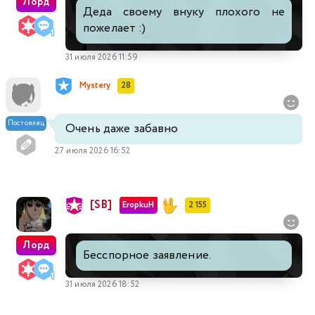
Лорд
Деда своему внуку плохого не
пожелает :)
31 июля 2026 11:59
Mystery
28
Постоялец
Очень даже забавно
27 июля 2026 16:52
[SB]
EropkuH
2 155
Лорд
Бесспорное заявление.
31 июля 2026 18:52