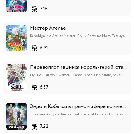
7.18
Мастер Ателье
Kanchigai no Atelier Meister: Eiyuu Party no Moto Zatsuyougakari ga, Jitsu wa Sentou Igai ga SSS Rank Datta to Iu Yoku Aru Hanashi
6.91
Перевоплотившийся король-герой, ставший самой сильной ученицей рыцаря
Eiyuuou, Bu wo Kiwameru Tame Tenseisu: Soshite, Sekai Saikyou no Minarai Kishi♀
6.57
Эндо и Кобаяси в прямом эфире комментируют злодейку
Tsundere Akuyaku Reijou Liselotte to Jikkyou no Endou-kun to Kaisetsu no Kobayashi-san
7.22