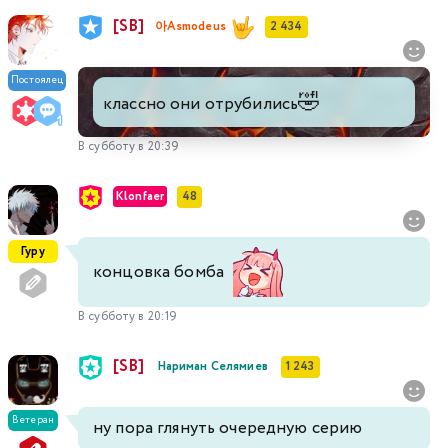
[SB]
아Asmodeus
2 434
Постоялец
🤣
классно они отрубились
В субботу в 20:39
Klonfaer
48
Гуру
концовка бомба
В субботу в 20:19
[SB]
Нариман Селямиев
1 243
Ветеран
ну пора глянуть очередную серию