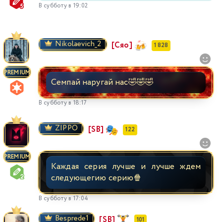
В субботу в 19:02
Nikolaevich_2
[Сяо]
1 828
PREMIUM
Семпай наругай нас🤣🤣🤣
В субботу в 18:17
ZIPPO
[SB]
122
PREMIUM
Каждая серия лучше и лучше ждем
следующегию серию🍿
В субботу в 17:04
Besprede1
[SB]
101