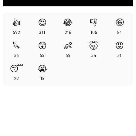
👍
😍
😂
👎
🤪
592
311
216
106
81
🔪
😲
👶
🤯
😡
56
55
55
54
51
😴
😭
22
15