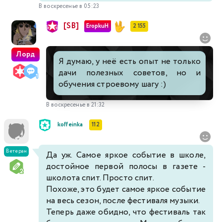
В воскресенье в 05:23
[SB]
EropkuH
2 155
Лорд
Я думаю, у неё есть опыт не только
дачи полезных советов, но и
обучения строевому шагу :)
В воскресенье в 21:32
koffeinka
112
Ветеран
Да уж. Самое яркое событие в школе,
достойное первой полосы в газете -
школота спит. Просто спит.
Похоже, это будет самое яркое событие
на весь сезон, после фестиваля музыки.
Теперь даже обидно, что фестиваль так