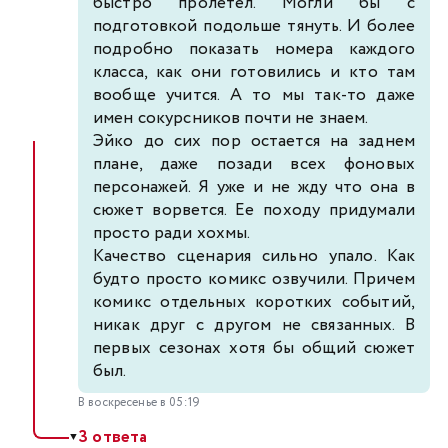
быстро пролетел. Могли бы с
подготовкой подольше тянуть. И более
подробно показать номера каждого
класса, как они готовились и кто там
вообще учится. А то мы так-то даже
имен сокурсников почти не знаем.
Эйко до сих пор остается на заднем
плане, даже позади всех фоновых
персонажей. Я уже и не жду что она в
сюжет ворвется. Ее походу придумали
просто ради хохмы.
Качество сценария сильно упало. Как
будто просто комикс озвучили. Причем
комикс отдельных коротких событий,
никак друг с другом не связанных. В
первых сезонах хотя бы общий сюжет
был.
В воскресенье в 05:19
3 ответа
▼