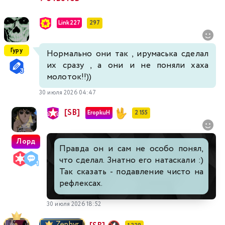
Link227
297
Гуру
Нормально они так , ирумаська сделал
их сразу , а они и не поняли хаха
молоток!!))
30 июля 2026 04:47
[SB]
EropkuH
2 155
Лорд
Правда он и сам не особо понял,
что сделал. Знатно его натаскали :)
Так сказать - подавление чисто на
рефлексах.
30 июля 2026 18:52
Zephyr