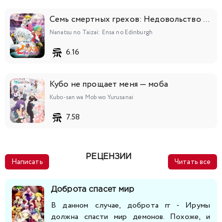
Семь смертных грехов: Недовольство Эдинбурга
Nanatsu no Taizai: Ensa no Edinburgh
6.16
Кубо не прощает меня — моба
Kubo-san wa Mob wo Yurusanai
7.58
РЕЦЕНЗИИ
Написать
Читать все
Доброта спасет мир
В данном случае, доброта гг - Ирумы
должна спасти мир демонов. Похоже, и