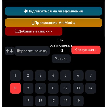
Подписаться на уведомления
Приложение AniMedia
Добавить в списки
Вы
остановились
Следующая →
—
8
Добавить заметку
9 серия
1
2
3
4
5
6
7
8
9
10
11
12
13
14
15
16
17
18
19