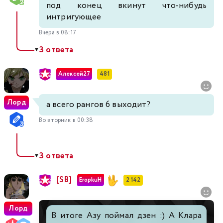
под конец вкинут что-нибудь
интригующее
Вчера в 08:17
3 ответа
▼
Алексей27
481
Лорд
а всего рангов 6 выходит?
Во вторник в 00:38
3 ответа
▼
[SB]
EropkuH
2 142
Лорд
В итоге Азу поймал дзен :) А Клара