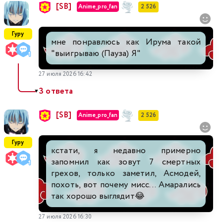
[SB]
Anime_pro_fan
2 526
Гуру
мне понравлюсь как Ирума такой
"выигрываю (Пауза) Я"
27 июля 2026 16:42
3 ответа
▼
[SB]
Anime_pro_fan
2 526
Гуру
кстати, я недавно примерно
запомнил как зовут 7 смертных
грехов, только заметил, Асмодей,
похоть, вот почему мисс... Амарались
так хорошо выглядит😂
27 июля 2026 16:30