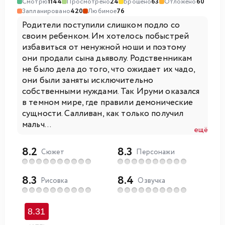
Смотрю
1144
Просмотрено
24
Брошено
63
Отложено
60
Запланировано
420
Любимое
76
Родители поступили слишком подло со
своим ребенком. Им хотелось побыстрей
избавиться от ненужной ноши и поэтому
они продали сына дьяволу. Родственникам
не было дела до того, что ожидает их чадо,
они были заняты исключительно
собственными нуждами. Так Ируми оказался
в темном мире, где правили демонические
сущности. Салливан, как только получил
мальч...
ещё
8.2
8.3
Сюжет
Персонажи
8.3
8.4
Рисовка
Озвучка
8.31