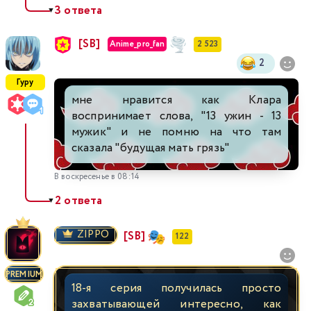
3 ответа
▼
[SB]
Anime_pro_fan
2 523
2
Гуру
мне нравится как Клара
воспринимает слова, "13 ужин - 13
мужик" и не помню на что там
сказала "будущая мать грязь"
В воскресенье в 08:14
2 ответа
▼
ZIPPO
[SB]
122
PREMIUM
18-я серия получилась просто
захватывающей интересно, как