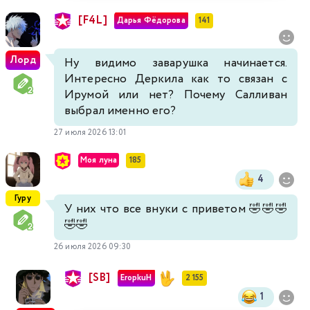
[F4L]
Дарья Фёдорова
141
Лорд
Ну видимо заварушка начинается.
Интересно Деркила как то связан с
Ирумой или нет? Почему Салливан
выбрал именно его?
27 июля 2026 13:01
Моя луна
185
4
Гуру
У них что все внуки с приветом 🤣🤣🤣
🤣🤣
26 июля 2026 09:30
[SB]
EropkuH
2 155
1