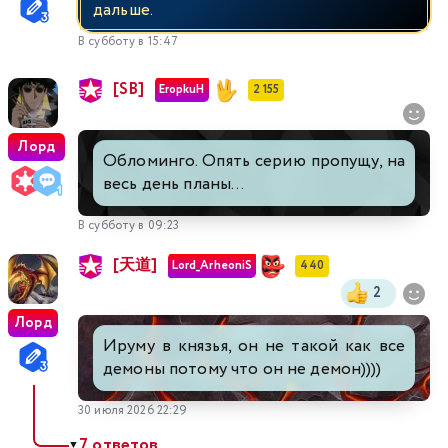
дальше.
В субботу в 15:47
[SB]
EropkuH
2 155
Лорд
Обломинго. Опять серию пропущу, на
весь день планы...
В субботу в 09:23
[天道]
Lord_ArheoniS
440
2
Лорд
Ируму в князья, он не такой как все
демоны потому что он не демон))))
30 июля 2026 22:29
7 ответов
▼