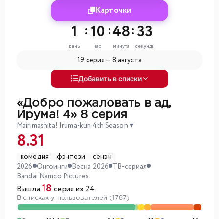
Карточки
1
:
10
:
48
:
30
день
час
минута
секунда
19 серия —
8 августа
Добавить в списки
«Добро пожаловать в ад,
Ирума! 4»
8 серия
Mairimashita! Iruma-kun 4th Season
▼
8.31
комедия
фэнтези
сёнэн
2026
Онгоинги
Весна 2026
ТВ-сериал
Bandai Namco Pictures
18
Вышла
серия из 24
В списках у пользователей (1787)