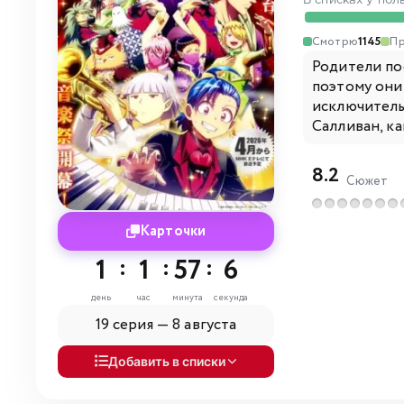
В списках у пол
Смотрю
1145
Пр
Родители по
поэтому они 
исключитель
Салливан, ка
8.2
Сюжет
Карточки
1
:
1
:
57
:
5
день
час
минута
секунда
19 серия —
8 августа
Добавить в списки