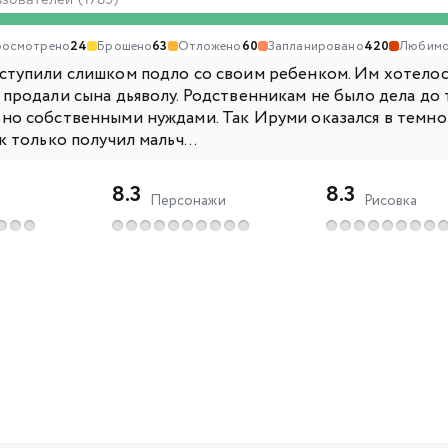
ьзователей (1789)
осмотрено
24
Брошено
63
Отложено
60
Запланировано
420
Любимо
ступили слишком подло со своим ребенком. Им хотелос
продали сына дьяволу. Родственникам не было дела до т
но собственными нуждами. Так Ируми оказался в темно
к только получил мальч...
8.3
8.3
Персонажи
Рисовка