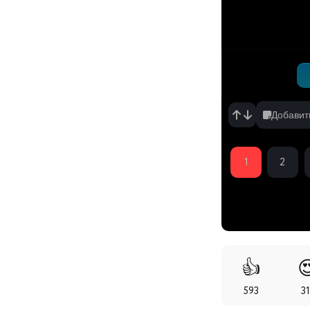
серия
Вчера, 19:34
Добавит
1
2
👍

593
31