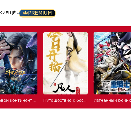
PREMIUM
КИ
ЕЩЁ
Боевой континент 2: Непревзойдённый клан Тан
Путешествие к бессмертию