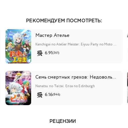
РЕКОМЕНДУЕМ ПОСМОТРЕТЬ:
Мастер Ателье
Kanchigai no Atelier Meister: Eiyuu Party no Moto Zatsuyougakari ga, Jitsu wa Sentou Igai ga SSS Rank Datta to Iu Yoku Aru Hanashi
6.91
(361)
Семь смертных грехов: Недовольство Эдинбурга
Nanatsu no Taizai: Ensa no Edinburgh
6.16
(846)
РЕЦЕНЗИИ