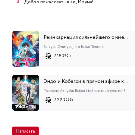
Добро пожаловать в ад, Ирума!
Реинкарнация сильнейшего оммёдзи: Эти монстры слишком слабы по сравнению с моим ёкаем
Saikyou Onmyouji no Isekai Tenseiki
7.18
(5901)
Эндо и Кобаяси в прямом эфире комментируют злодейку
Tsundere Akuyaku Reijou Liselotte to Jikkyou no Endou-kun to Kaisetsu no Kobayashi-san
7.22
(2088)
Написать