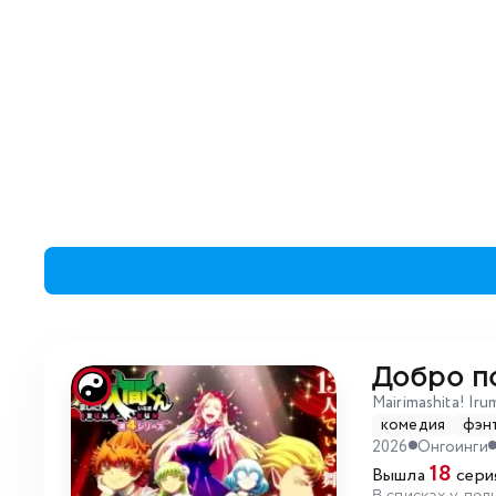
Добро по
Mairimashita! Ir
комедия
фэн
2026
Онгоинги
18
Вышла
серия