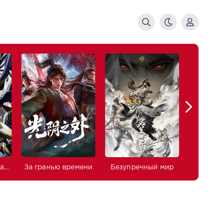
Изгнанный реинкарнированный тяжёлый рыцарь не имеет себе равных в знаниях игры
За гранью времени
Безупречный мир