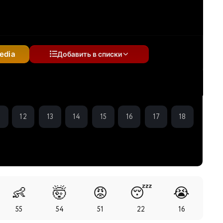
edia
Добавить в списки
1
12
13
14
15
16
17
18
👶
🤯
😡
😴
😭
55
54
51
22
16