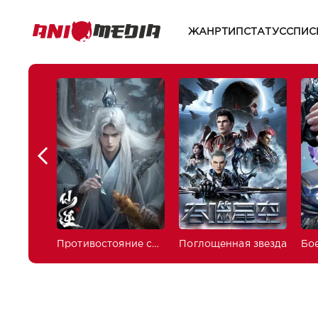
ЖАНР
ТИП
СТАТУС
СПИС
Противостояние святого
Поглощенная звезда