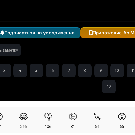
Подписаться на уведомления
Приложение AniM
ь заметку
3
4
5
6
7
8
9
10
1
19

😂
👎
🤪
🔪
😲
1
216
106
81
56
55