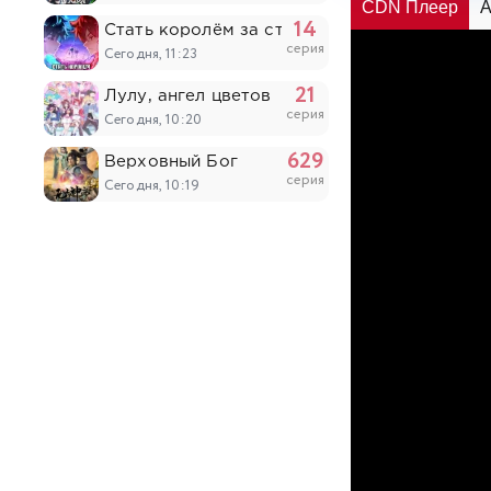
CDN Плеер
A
14
Стать королём за сто дней
серия
Сегодня, 11:23
21
Лулу, ангел цветов
серия
Сегодня, 10:20
629
Верховный Бог
серия
Сегодня, 10:19
52
Цзычуань 2
серия
Сегодня, 10:04
6
Монстрик Карамелька
серия
Вчера, 20:47
7
Необыкновенный неудачник: Дневник перер
серия
Вчера, 20:20
6
Табакошка
серия
Вчера, 20:06
6
Дара из Рэйвы