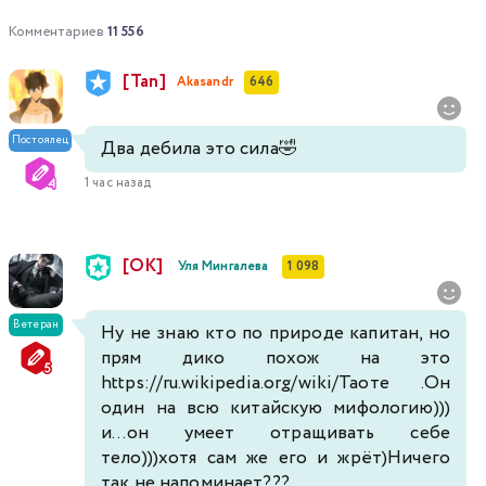
Комментариев
11 556
[Tan]
Akasandr
646
Постоялец
Два дебила это сила🤣
1 час назад
[ОК]
Уля Мингалева
1 098
Ветеран
Ну не знаю кто по природе капитан, но
прям дико похож на это
https://ru.wikipedia.org/wiki/Таоте .Он
один на всю китайскую мифологию)))
и...он умеет отращивать себе
тело)))хотя сам же его и жрёт)Ничего
так не напоминает???