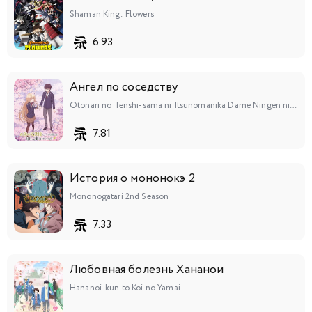
Shaman King: Flowers
6.93
Ангел по соседству
Otonari no Tenshi-sama ni Itsunomanika Dame Ningen ni Sareteita Ken
7.81
История о мононокэ 2
Mononogatari 2nd Season
7.33
Любовная болезнь Хананои
Hananoi-kun to Koi no Yamai