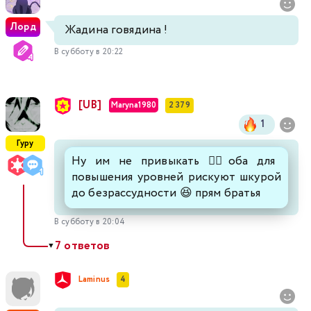
Лорд
Жадина говядина !
В субботу в 20:22
[UB]
Maryna1980
2 379
1
Гуру
Ну им не привыкать ☝🏻оба для
повышения уровней рискуют шкурой
до безрассудности 😆 прям братья
В субботу в 20:04
7 ответов
▼
Laminus
4