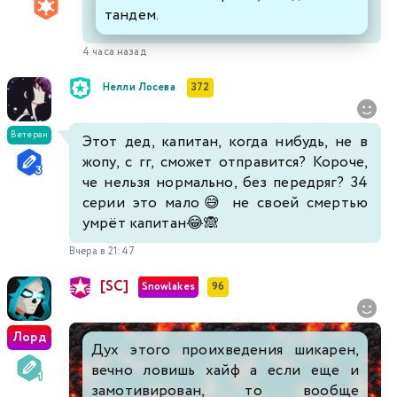
тандем.
4 часа назад
Нелли Лосева
372
Ветеран
Этот дед, капитан, когда нибудь, не в
жопу, с гг, сможет отправится? Короче,
че нельзя нормально, без передряг? 34
серии это мало😅 не своей смертью
умрёт капитан😂🙈
Вчера в 21:47
[SC]
Snowlakes
96
Лорд
Дух этого проихведения шикарен,
вечно ловишь хайф а если еще и
замотивирован, то вообще