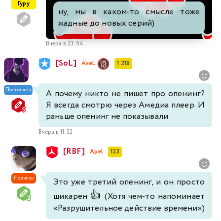
Гуру
ну, мы в каком-то смысле тоже
жадные до новых серий)
Вчера в 23:54
[SoL]
AxeL
1 218
Постоялец
А почему никто не пишет про опенинг?
Я всегда смотрю через Амедиа плеер. И
раньше опенинг не показывали
Вчера в 11:32
[RBF]
Apel
123
Новичок
Это уже третий опенинг, и он просто
👍
шикарен
(Хотя чем-то напоминает
«Разрушительное действие времени»)