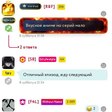
vivirus
[RBF]
206
PREMIUM
Вкусное аниме но серий мало
В субботу в 21:58
2 ответа
▼
[SB]
Ed Lifestyle
44
Гуру
Отличный эпизод, жду следующий.
В субботу в 21:54
[F4L]
Without Name
2 089
2