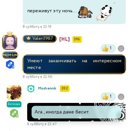
переживут эту ночь...
В субботу в 22:19
Valeri1987
[HL]
396
1
PREMIUM
Умеют заканчивать на интересном
месте.
В субботу в 22:06
Moshennik
202
1
Ветеран
Ага , иногда даже бесит.
В субботу в 22:47