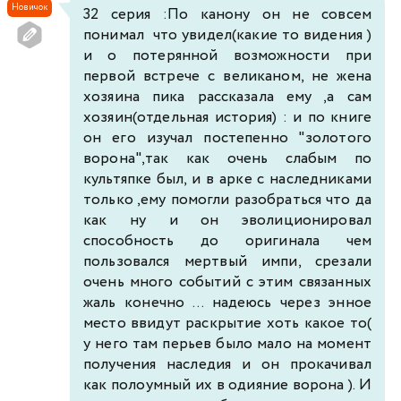
Новичок
32 серия :По канону он не совсем
понимал что увидел(какие то видения )
и о потерянной возможности при
первой встрече с великаном, не жена
хозяина пика рассказала ему ,а сам
хозяин(отдельная история) : и по книге
он его изучал постепенно "золотого
ворона",так как очень слабым по
культяпке был, и в арке с наследниками
только ,ему помогли разобраться что да
как ну и он эволиционировал
способность до оригинала чем
пользовался мертвый импи, срезали
очень много событий с этим связанных
жаль конечно ... надеюсь через энное
место ввидут раскрытие хоть какое то(
у него там перьев было мало на момент
получения наследия и он прокачивал
как полоумный их в одияние ворона ). И