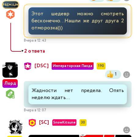
PREMIUM
Этот шедевр можно смотреть
бесконечно...Нашли же друг друга 2
отморозка)))
Вчера в 12:43
2 ответа
▼
[DSC]
Императорская Панда
190
1
Лорд
Жадности нет предела. Опять
неделю ждать...
Вчера в 12:07
[SC]
SnowKitsune
30