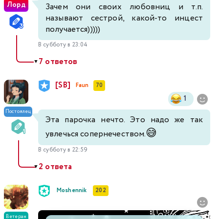
Лорд
Зачем они своих любовниц и т.п.
называют сестрой, какой-то инцест
получается)))))
В субботу в 23:04
7 ответов
▼
[SB]
Faun
70
1
Постоялец
Эта парочка нечто. Это надо же так
😅
увлечься сопернечеством.
В субботу в 22:59
2 ответа
▼
Moshennik
202
Ветеран