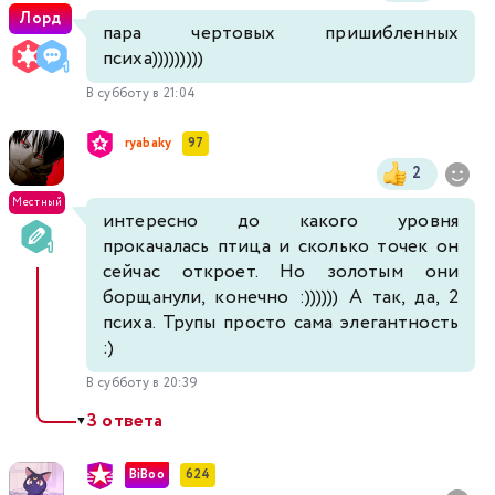
Лорд
пара чертовых пришибленных
психа)))))))))
В субботу в 21:04
ryabaky
97
2
Местный
интересно до какого уровня
прокачалась птица и сколько точек он
сейчас откроет. Но золотым они
борщанули, конечно :)))))) А так, да, 2
психа. Трупы просто сама элегантность
:)
В субботу в 20:39
3 ответа
▼
BiBoo
624