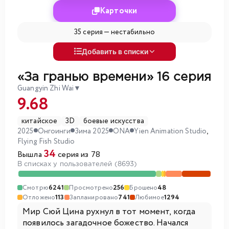
Карточки
35 серия —
нестабильно
Добавить в списки
«За гранью времени»
16 серия
Guangyin Zhi Wai
▼
9.68
китайское
3D
боевые искусства
2025
Онгоинги
Зима 2025
ONA
Yien Animation Studio
,
Flying Fish Studio
34
Вышла
серия из 78
В списках у пользователей (8693)
Смотрю
6241
Просмотрено
256
Брошено
48
Отложено
113
Запланировано
741
Любимое
1294
Мир Сюй Цина рухнул в тот момент, когда
появилось загадочное божество. Начался