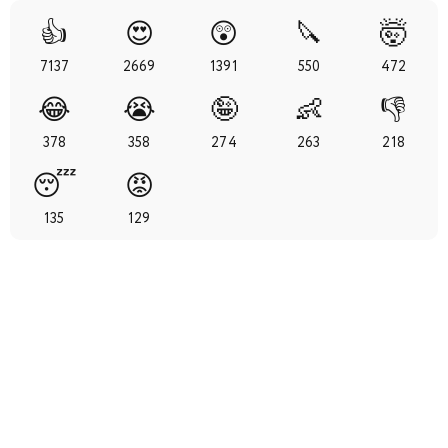
29
30
31
32
33
34
35
👍
😍
😲
🔪
🤯
7137
2669
1391
550
472
😂
😭
🤪
👶
👎
378
358
274
263
218
😴
😡
135
129