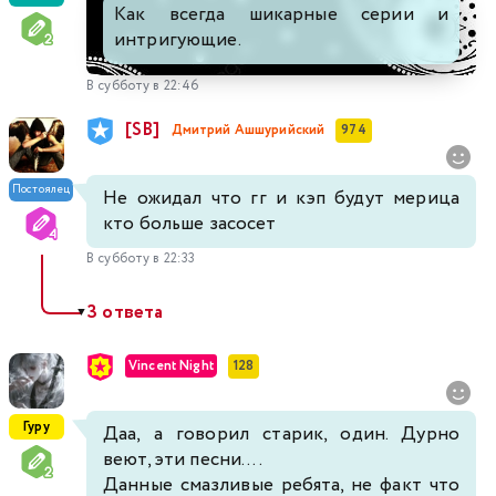
Как всегда шикарные серии и
интригующие.
В субботу в 22:46
[SB]
Дмитрий Ашшурийский
974
Постоялец
Не ожидал что гг и кэп будут мерица
кто больше засосет
В субботу в 22:33
3 ответа
▼
Vincent Night
128
Гуру
Даа, а говорил старик, один. Дурно
веют, эти песни....
Данные смазливые ребята, не факт что