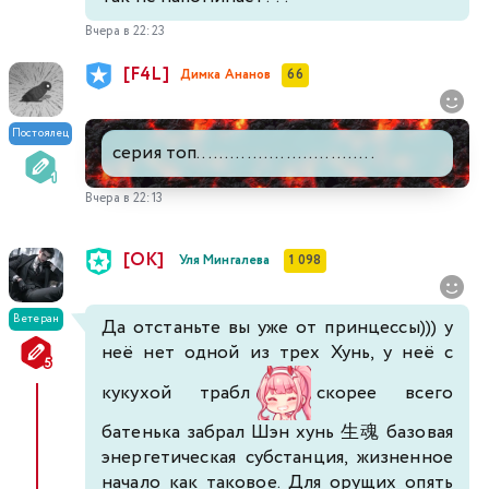
Вчера в 22:23
[F4L]
Димка Ананов
66
Постоялец
серия топ................................
Вчера в 22:13
[ОК]
Уля Мингалева
1 098
Ветеран
Да отстаньте вы уже от принцессы))) у
неё нет одной из трех Хунь, у неё с
кукухой трабл
скорее всего
батенька забрал Шэн хунь 生魂 базовая
энергетическая субстанция, жизненное
начало как таковое. Для орущих опять