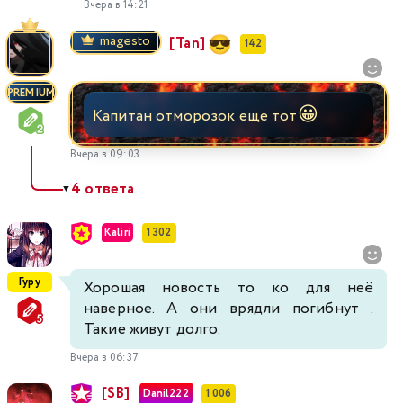
Вчера в 14:21
magesto
[Tan]
142
PREMIUM
😀
Капитан отморозок еще тот
Вчера в 09:03
4 ответа
▼
Kaliri
1 302
Гуру
Хорошая новость то ко для неё
наверное. А они врядли погибнут .
Такие живут долго.
Вчера в 06:37
[SB]
Danil222
1 006