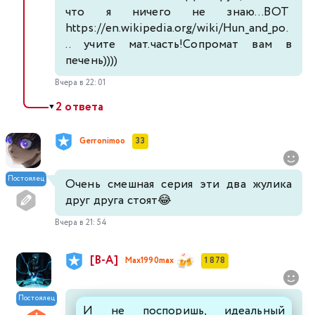
что я ничего не знаю...ВОТ
https://en.wikipedia.org/wiki/Hun_and_po.
.. учите мат.часть!Сопромат вам в
печень))))
Вчера в 22:01
2 ответа
▼
Gerronimoo
33
Постоялец
Очень смешная серия эти два жулика
друг друга стоят😂
Вчера в 21:54
[В-А]
Max1990max
1 878
Постоялец
И не поспоришь, идеальный