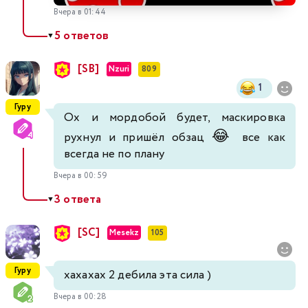
Вчера в 01:44
5 ответов
▼
[SB]
Nzuri
809
1
Гуру
Ох и мордобой будет, маскировка
😂
рухнул и пришёл обзац
все как
всегда не по плану
Вчера в 00:59
3 ответа
▼
[SC]
Mesekz
105
Гуру
хахахах 2 дебила эта сила )
Вчера в 00:28