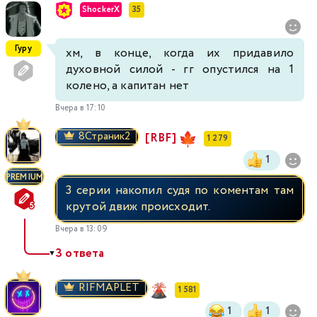
ShockerX
35
Гуру
хм, в конце, когда их придавило
духовной силой - гг опустился на 1
колено, а капитан нет
Вчера в 17:10
8Страник2
[RBF]
1 279
1
PREMIUM
3 серии накопил судя по коментам там
крутой движ происходит.
Вчера в 13:09
3 ответа
▼
RIFMAPLET
1 581
1
1