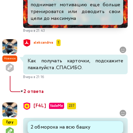
поднимает мотивацию еще больше
тренироватся или доводить свои
цели до максимума
Вчера в 21:43
alekcandrva
1
Новичок
Как получать карточки, подскажите
пажалуйста .СПАСИБО.
Вчера в 21:16
2 ответа
▼
[F4L]
VadeMe
237
Гуру
2 обморока на всю башку