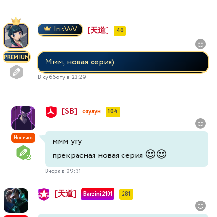
IrisVvV
[天道]
40
PREMIUM
Ммм, новая серия)
В субботу в 23:29
[SB]
сяулун
104
Новичок
ммм угу
😍
😍
прекрасная новая серия
Вчера в 09:31
[天道]
Barzini2101
281