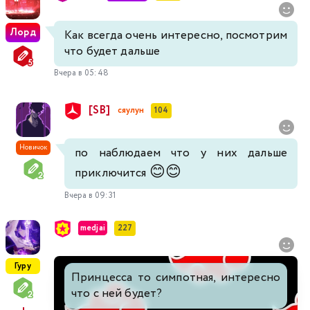
Лорд
Как всегда очень интересно, посмотрим
что будет дальше
Вчера в 05:48
[SB]
сяулун
104
Новичок
по наблюдаем что у них дальше
😊
😊
приключится
Вчера в 09:31
medjai
227
Гуру
Принцесса то симпотная, интересно
что с ней будет?