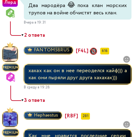
Лорд
😂
Два мародёра
пока клан морских
трупов на войне обчистят весь клан.
Вчера в 19:31
2 ответа
▼
FANTOM58RUS
[F4L]
616
PREMIUM
хахах как он в нее переоделся кайф))) а
как они пыряли друг друга хахахах)))
В среду в 19:28
3 ответа
▼
Hephaestus
[RBF]
281
PREMIUM
Как мне нравится последние серии,