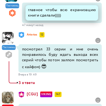
Постоялец
главное чтобы всю екранизацию
книги сделали)))))
47 минут назад
Artorias
12
Постоялец
посмотрел 33 серии и мне очень
понравилось буду ждать выхода всех
серий чтобы потом залпом посмотреть
😎
с кайфом)
Вчера в 19:49
3 ответа
▼
[CGU]
VIKING
147