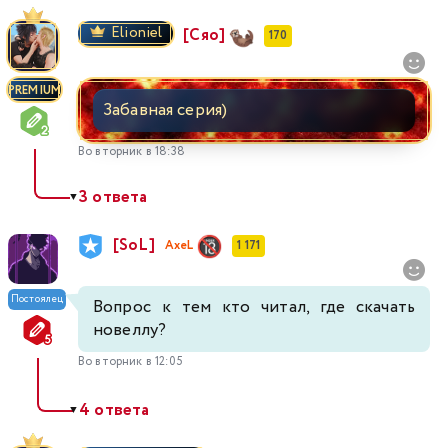
Elioniel
[Сяо]
170
PREMIUM
Забавная серия)
Во вторник в 18:38
3 ответа
▼
[SoL]
AxeL
1 171
Постоялец
Вопрос к тем кто читал, где скачать
новеллу?
Во вторник в 12:05
4 ответа
▼