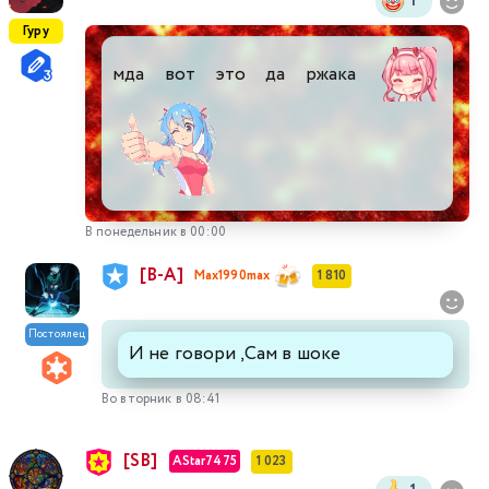
1
Гуру
мда вот это да ржака
В понедельник в 00:00
[В-А]
Max1990max
1 810
Постоялец
И не говори ,Сам в шоке
Во вторник в 08:41
[SB]
AStar7475
1 023