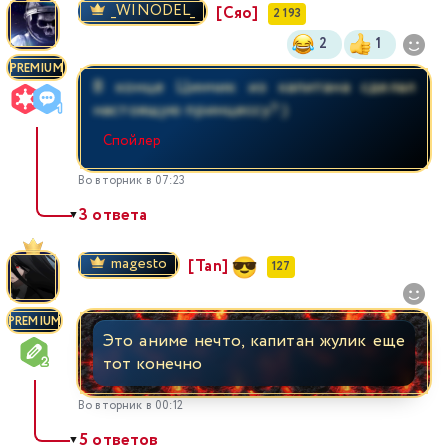
_WINODEL_
[Сяо]
2 193
2
1
PREMIUM
В конце Цинчик из капитана сделал
настоящую принцессу?:)
Спойлер
Во вторник в 07:23
3 ответа
▼
magesto
[Tan]
127
PREMIUM
Это аниме нечто, капитан жулик еще
тот конечно
Во вторник в 00:12
5 ответов
▼