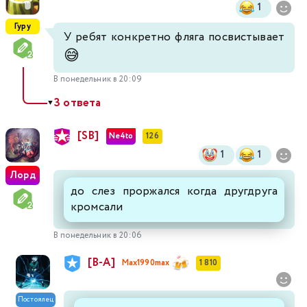
1
Гуру
У ребят конкретно фляга посвистывает
😅
В понедельник в 20:09
3 ответа
▼
[SB]
Ne4to
126
1
1
Лорд
до слез проржался когда другдруга
кромсали
В понедельник в 20:06
[В-А]
Max1990max
1 810
Постоялец