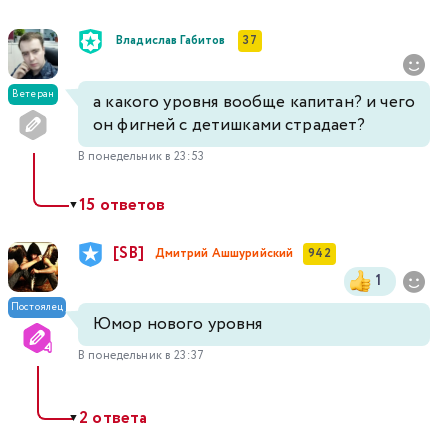
Владислав Габитов
37
Ветеран
а какого уровня вообще капитан? и чего
он фигней с детишками страдает?
В понедельник в 23:53
15 ответов
▼
[SB]
Дмитрий Ашшурийский
942
1
Постоялец
Юмор нового уровня
В понедельник в 23:37
2 ответа
▼