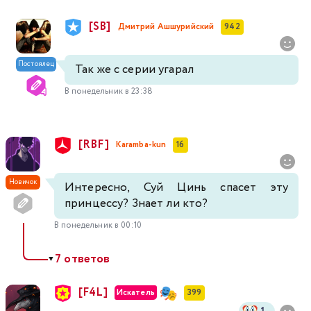
[SB]
Дмитрий Ашшурийский
942
Постоялец
Так же с серии угарал
В понедельник в 23:38
[RBF]
Karamba-kun
16
Новичок
Интересно, Суй Цинь спасет эту
принцессу? Знает ли кто?
В понедельник в 00:10
7 ответов
▼
[F4L]
Искатель
399