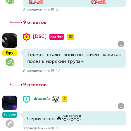
В понедельник в 10:35
9 ответов
▼
[DSC]
Хуа Чен
113
Гуру
Теперь стало понятно зачем капитан
полез к морским трупам.
В понедельник в 01:47
9 ответов
▼
daloranAr
7
Ветеран
🔥
🤣
🤣
🤣
Серия огонь
В понедельник в 01:38