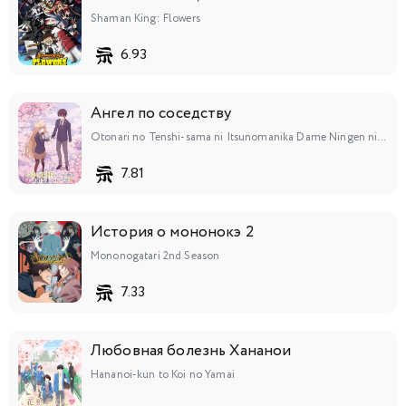
Shaman King: Flowers
6.93
Ангел по соседству
Otonari no Tenshi-sama ni Itsunomanika Dame Ningen ni Sareteita Ken
7.81
История о мононокэ 2
Mononogatari 2nd Season
7.33
Любовная болезнь Хананои
Hananoi-kun to Koi no Yamai