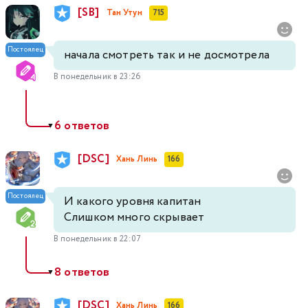
[SB]
Тан Утун
715
Постоялец
начала смотреть так и не досмотрела
В понедельник в 23:26
6 ответов
▼
[DSC]
Хань Линь
166
Постоялец
И какого уровня капитан
Слишком много скрывает
В понедельник в 22:07
8 ответов
▼
[DSC]
Хань Линь
166