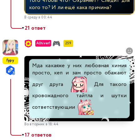
того чтобы что? Охраняет? Следит для
кого то? И ли ещё кака причина?
В среду в 00:44
21 ответ
▼
Alhiver1
259
Гуру
Мда какаяже у них любовная химия
просто, кеп и зам просто обажают
друг друга
Для такого
кровожадного тайтла и шутки
сответствующии
Во вторник в 18:44
17 ответов
▼