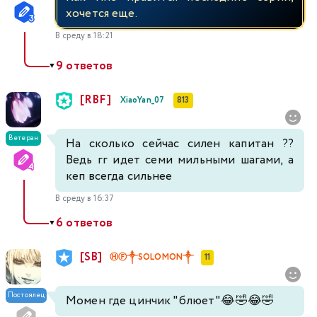
хочется еще.
В среду в 18:21
9 ответов
▼
[RBF]
XiaoYan_07
813
Ветеран
На сколько сейчас силен капитан ??
Ведь гг идет семи мильными шагами, а
кеп всегда сильнее
В среду в 16:37
6 ответов
▼
[SB]
ⒽⒻ༒SOLOMON༒
11
Постоялец
Момен где цинчик "блюет"😂🤣😂🤣