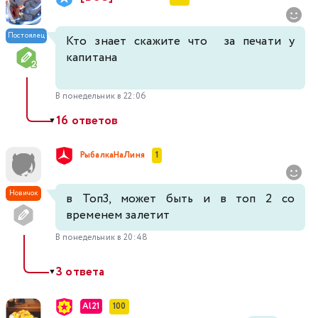
Постоялец
Кто знает скажите что за печати у
капитана
В понедельник в 22:06
16 ответов
▼
РыбалкаНаЛиня
1
Новичок
в Топ3, может быть и в топ 2 со
временем залетит
В понедельник в 20:48
3 ответа
▼
Al21
100