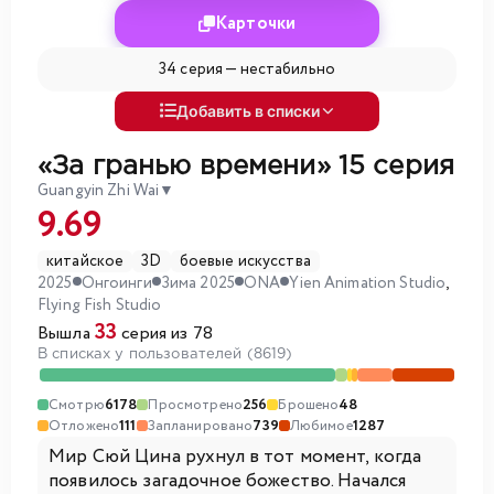
Карточки
34 серия —
нестабильно
Добавить в списки
«За гранью времени»
15 серия
Guangyin Zhi Wai
▼
9.69
китайское
3D
боевые искусства
2025
Онгоинги
Зима 2025
ONA
Yien Animation Studio
,
Flying Fish Studio
33
Вышла
серия из 78
В списках у пользователей (8619)
Смотрю
6178
Просмотрено
256
Брошено
48
Отложено
111
Запланировано
739
Любимое
1287
Мир Сюй Цина рухнул в тот момент, когда
появилось загадочное божество. Начался