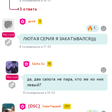
В понедельник в 18:07
3 ответа
▼
good
3
1
Местный
ЛЮТАЯ СЕРИЯ Я ЗАКАТЫВАЛСЯ))))
В понедельник в 17:05
Sasha Su
15
Местный
да, два сапога не пара, кто же из них
левый?
В понедельник в 19:05
[DSC]
Саша Гордый
233