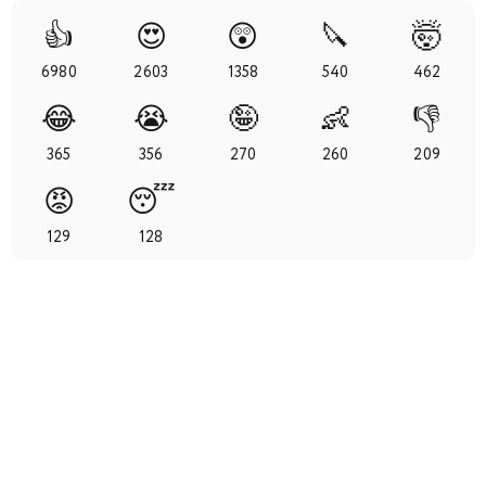
29
30
31
32
33
34
👍
😍
😲
🔪
🤯
6980
2603
1358
540
462
😂
😭
🤪
👶
👎
365
356
270
260
209
😡
😴
129
128