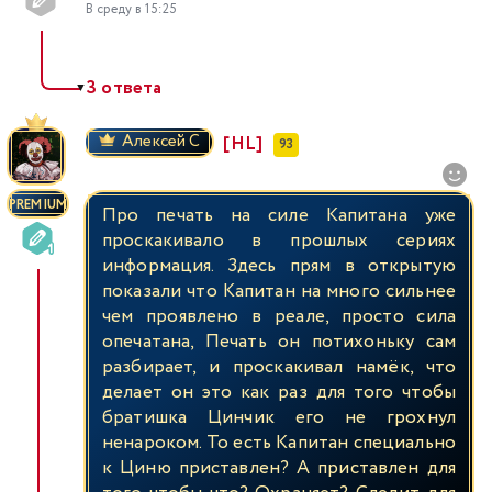
В среду в 15:25
3 ответа
▼
Алексей С
[HL]
93
PREMIUM
Про печать на силе Капитана уже
проскакивало в прошлых сериях
информация. Здесь прям в открытую
показали что Капитан на много сильнее
чем проявлено в реале, просто сила
опечатана, Печать он потихоньку сам
разбирает, и проскакивал намёк, что
делает он это как раз для того чтобы
братишка Цинчик его не грохнул
ненароком. То есть Капитан специально
к Циню приставлен? А приставлен для