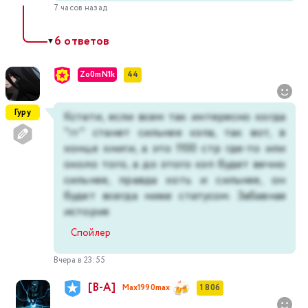
7 часов назад
6 ответов
▼
Zo0mN1k
44
Гуру
Кстати, если всем так интересно когда
"гг" станет сильнее кэпа, так вот, в
конце книги, а это 1100 стр где-то или
около того, а до этого кэп будет вечно
сильнее, правда хоть и сильнее, он
будет всегда ниже статусом. Забавная
история
Спойлер
Вчера в 23:55
[В-А]
Max1990max
1 806