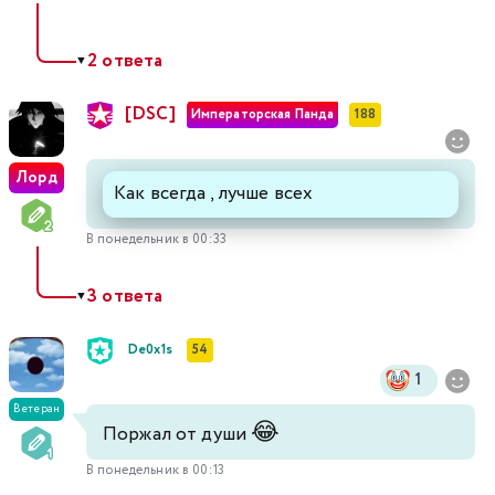
2 ответа
▼
[DSC]
Императорская Панда
188
Лорд
Как всегда , лучше всех
В понедельник в 00:33
3 ответа
▼
De0x1s
54
1
Ветеран
😂
Поржал от души
В понедельник в 00:13