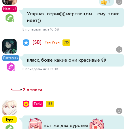
1
Местный
Угарная серия))))мертвецом ему тоже
идет))
В понедельник в 16:58
[SB]
Тан Утун
715
Постоялец
класс, боже какие они красивые 😍
В понедельник в 15:18
2 ответа
▼
TanLi
139
Гуру
вот же два дуролея