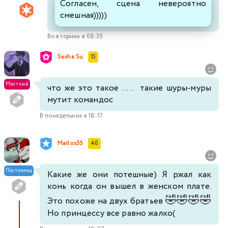
Согласен, сцена невероятно
смешная)))))
Во вторник в 08:35
Sasha Su
15
Местный
что же это такое ..... такие шуры-муры
мутит командос
В понедельник в 18:17
Marlos55
40
Постоялец
Какие же они потешные) Я ржал как
конь когда он вышел в женском плате.
🤣
🤣
🤣
🤣
Это похоже на двух братьев
Но принцессу все равно жалко(