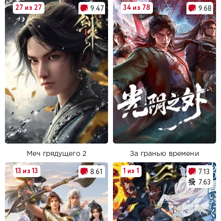
27 из 27
34 из 78
9.47
9.68
Меч грядущего 2
За гранью времени
13 из 13
1 из 1
8.61
7.13
7.63