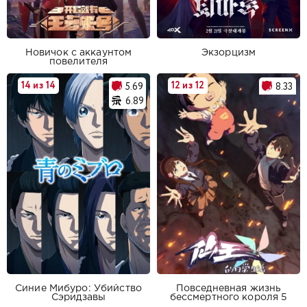
Новичок с аккаунтом
Экзорцизм
повелителя
14 из 14
12 из 12
5.69
8.33
6.89
Синие Мибуро: Убийство
Повседневная жизнь
Сэридзавы
бессмертного короля 5