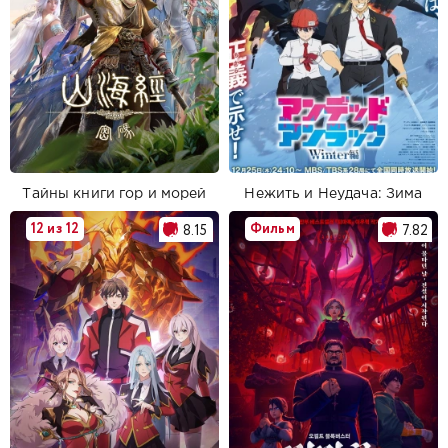
Тайны книги гор и морей
Нежить и Неудача: Зима
12 из 12
Фильм
8.15
7.82