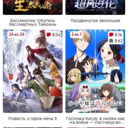
Бессмертие: Обитель
Продвинутая эволюция
бессмертных Тайюань
26 из 26
2 из 1
8.04
8.16
8.62
Повесть о герое меча 3
Госпожа Кагуя: в любви как
на войне — Лестница во
взрослую жизнь