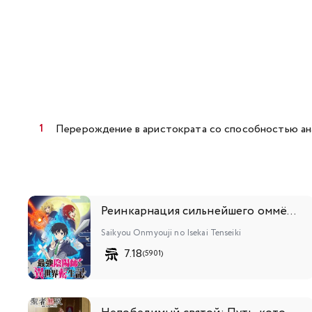
Перерождение в аристократа со способностью ан
Реинкарнация сильнейшего оммёдзи: Эти монстры слишком слабы по сравнению с моим ёкаем
Saikyou Onmyouji no Isekai Tenseiki
7.18
(5901)