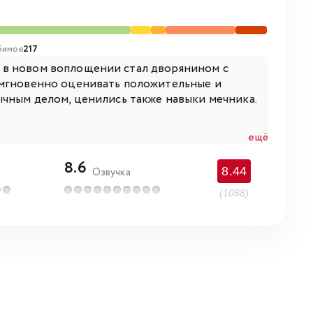
бимое
217
 в новом воплощении стал дворянином с
 мгновенно оценивать положительные и
ычным делом, ценились также навыки мечника.
ещё
8.6
8.44
Озвучка
(1088)