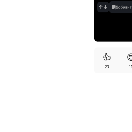
Добавит
👍

23
1