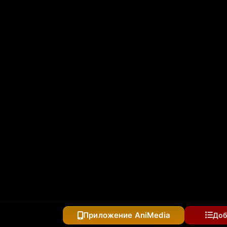
кусств
Приложение AniMedia
Доб