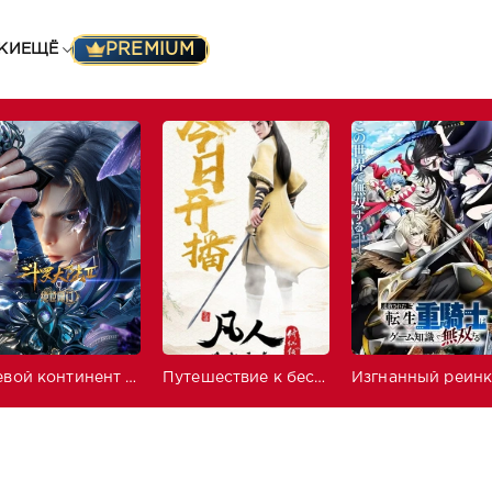
PREMIUM
КИ
ЕЩЁ
Боевой континент 2: Непревзойдённый клан Тан
Путешествие к бессмертию