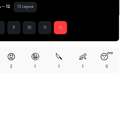
ь —
12
13 серия
9
10
11
12
😡
🤪
🔪
👶
😴
2
1
1
1
0