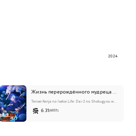
2024
Жизнь перерождённого мудреца в другом мире. Получение второй профессии и становление сильнейшим
Tensei Kenja no Isekai Life: Dai-2 no Shokugyou wo Ete, Sekai Saikyou ni Narimashita
6.31
(6051)