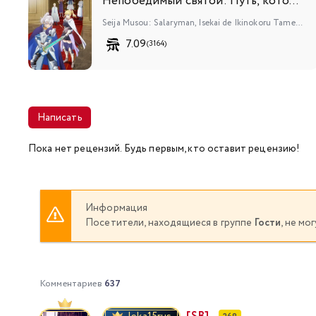
Непобедимый святой: Путь, которым я иду, чтобы выжить в другом мире
Seija Musou: Salaryman, Isekai de Ikinokoru Tame ni Ayumu Michi
7.09
(3164)
Написать
Пока нет рецензий. Будь первым, кто оставит рецензию!
Информация
Посетители, находящиеся в группе
Гости
, не м
Комментариев
637