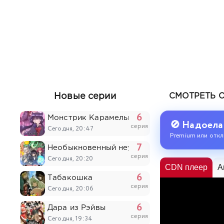
Новые серии
СМОТРЕТЬ 
6
Монстрик Карамелька
🚫 Надоела
серия
Сегодня, 20:47
Premium или откл
7
Необыкновенный неудачник: Дневник перер
серия
Сегодня, 20:20
CDN плеер
A
6
Табакошка
серия
Сегодня, 20:06
6
Дара из Рэйвы
серия
Сегодня, 19:34