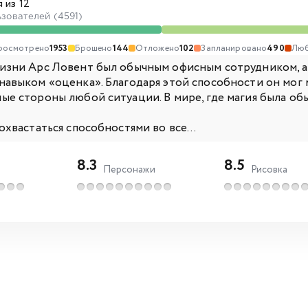
 из 12
ьзователей (4591)
росмотрено
1953
Брошено
144
Отложено
102
Запланировано
490
Лю
изни Арс Ловент был обычным офисным сотрудником, а
навыком «оценка». Благодаря этой способности он мог
ые стороны любой ситуации. В мире, где магия была об
охвастаться способностями во все...
8.3
8.5
Персонажи
Рисовка