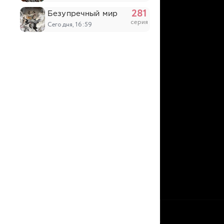
281
Безупречный мир
серия
Сегодня, 16:59
51
Похитители под прикрытием
серия
Сегодня, 14:53
203
Континент силы и духа
серия
Сегодня, 14:52
6
Древний бог
серия
Сегодня, 14:03
17
Король ночи
серия
Сегодня, 12:28
5
Восточный университет высших боевых ис
серия
Сегодня, 12:28