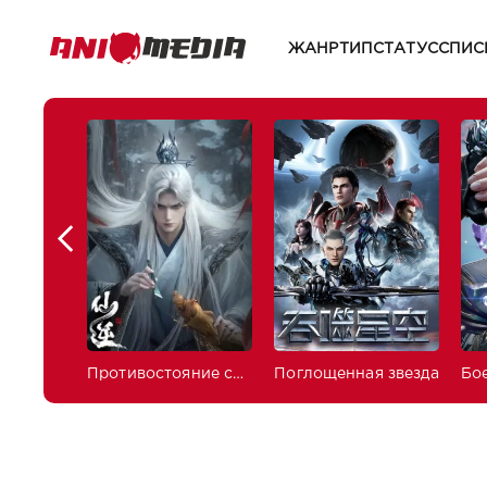
ЖАНР
ТИП
СТАТУС
СПИС
Противостояние святого
Поглощенная звезда