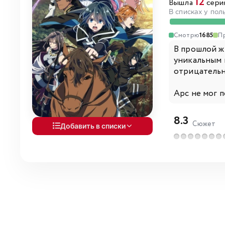
12
Вышла
серия
В списках у пол
Смотрю
1685
П
В прошлой ж
уникальным 
отрицательн
Арс не мог п
8.3
Сюжет
Добавить в списки