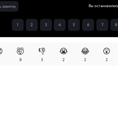
Вы остановилис
ь заметку
1
2
3
4
5
6
7
8

🤯
👎
😭
😂
😲
1
8
3
2
2
2