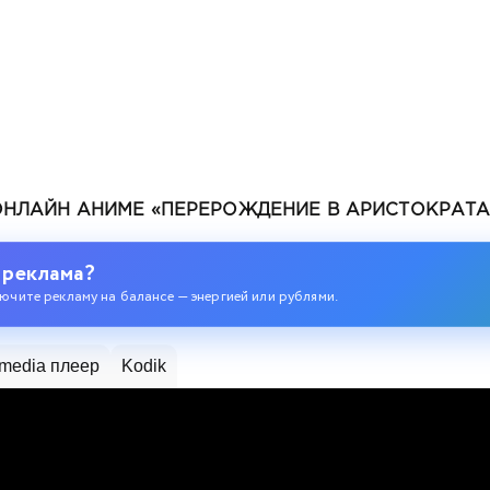
ОНЛАЙН АНИМЕ «ПЕРЕРОЖДЕНИЕ В АРИСТОКРАТА 
 реклама?
ючите рекламу на балансе — энергией или рублями.
одившегося колдуна S-ранга
media плеер
Kodik