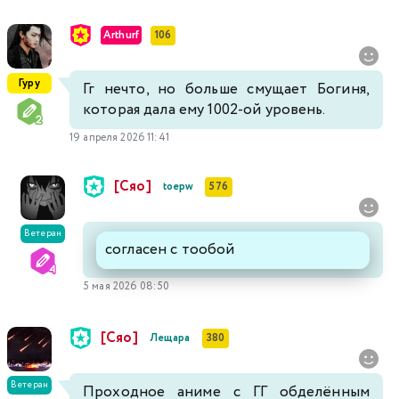
Arthurf
106
Гуру
Гг нечто, но больше смущает Богиня,
которая дала ему 1002-ой уровень.
19 апреля 2026 11:41
[Сяо]
toepw
576
Ветеран
согласен с тообой
5 мая 2026 08:50
[Сяо]
Лещара
380
Ветеран
Проходное аниме с ГГ обделённым