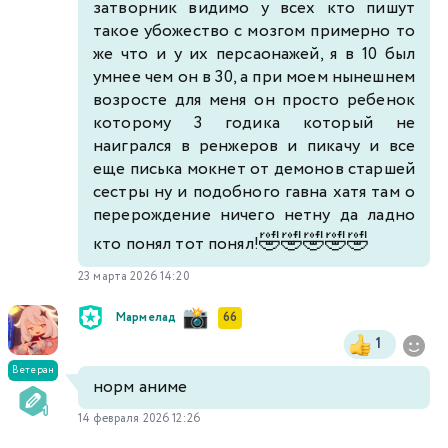
затворник видимо у всех кто пишут
такое убожество с мозгом примерно то
же что и у их персаонажей, я в 10 был
умнее чем он в 30, а при моем нынешнем
возросте для меня он просто ребенок
которому 3 годика который не
наигрался в ренжеров и пикачу и все
еще писька мокнет от демонов старшей
сестры ну и подобного гавна хатя там о
перерождение ничего нетну да ладно
🤣
🤣
🤣
🤣
🤣
кто понял тот понял!
23 марта 2026 14:20
Мармелад
66
1
Ветеран
норм аниме
14 февраля 2026 12:26