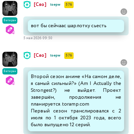
[Сяо]
toepw
576
Ветеран
вот бы сейчаас шарлотку сьесть
5 мая 2026 09:50
[Сяо]
toepw
576
Ветеран
Второй сезон аниме «На самом деле,
я самый сильный?» (Am I Actually the
Strongest?) не выйдет. Проект
завершён, продолжения не
планируется. toramp.com
Первый сезон транслировался с 2
июля по 1 октября 2023 года, всего
было выпущено 12 серий.