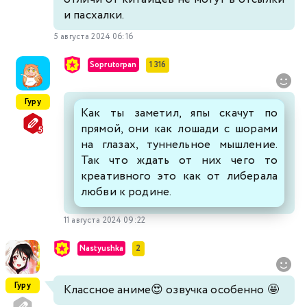
и пасхалки.
5 августа 2024 06:16
Soprutorpan
1 316
Гуру
Как ты заметил, япы скачут по
прямой, они как лошади с шорами
на глазах, туннельное мышление.
Так что ждать от них чего то
креативного это как от либерала
любви к родине.
11 августа 2024 09:22
Nastyushka
2
Гуру
Классное аниме😍 озвучка особенно 🤩