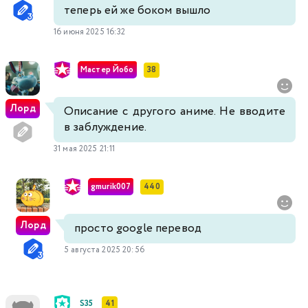
теперь ей же боком вышло
16 июня 2025 16:32
Мастер Йобо
38
Лорд
Описание с другого аниме. Не вводите
в заблуждение.
31 мая 2025 21:11
gmurik007
440
Лорд
просто google перевод
5 августа 2025 20:56
S35
41