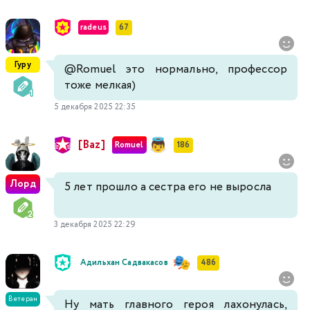
radeus
67
Гуру
@Romuel
это нормально, профессор
тоже мелкая)
5 декабря 2025 22:35
[Baz]
Romuel
186
Лорд
5 лет прошло а сестра его не выросла
3 декабря 2025 22:29
Адильхан Садвакасов
486
Ветеран
Ну мать главного героя лахонулась,