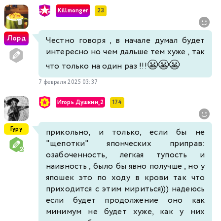
Killmonger
23
Лорд
Честно говоря , в начале думал будет
интересно но чем дальше тем хуже , так
😬
😬
😬
что только на один раз !!!
7 февраля 2025 03:37
Игорь Душкин_2
174
Гуру
прикольно, и только, если бы не
"щепотки" японческих приправ:
озабоченность, легкая тупость и
наивность , было бы явно получше , но у
япошек это по ходу в крови так что
приходится с этим мириться))) надеюсь
если будет продолжение оно как
минимум не будет хуже, как у них