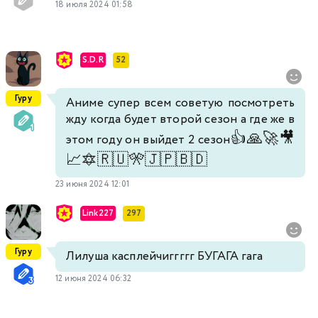
18 июля 2024 01:58
S.D.R
52
Гуру
Аниме супер всем советую посмотреть
жду когда будет второй сезон а где же в
👍
🙏
🚀
🎥
этом году он выйдет 2 сезон
📈
🔯
🇷🇺
🎌
🇯🇵
🇧🇩
23 июня 2024 12:01
Link227
297
Гуру
Лилуша касплейчиггггг БУГАГА гага
12 июня 2024 06:32