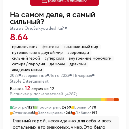
Добавить в списки
На самом деле, я самый
сильный?
Jitsu wa Ore, Saikyou deshita?
▼
8.64
приключения
фэнтези
вымышленный мир
путешествие в другой мир
зверолюди
сильный герой
суперсила
внутренние монологи
сатира / пародия
демоны
драконы
академия магии
2023
Завершенные
Лето 2023
ТВ-сериал
Staple Entertainment
12
Вышла
серия из 12
В списках у пользователей (4287)
Смотрю
1121
Просмотрено
2469
Брошено
170
Отложено
65
Запланировано
265
Любимое
197
Главный герой, неожиданно для себя и всех
остальных его знакомых, умер. Это было