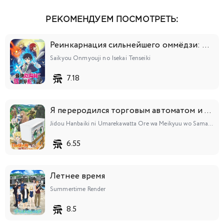
РЕКОМЕНДУЕМ ПОСМОТРЕТЬ:
Реинкарнация сильнейшего оммёдзи: Эти монстры слишком слабы по сравнению с моим ёкаем
Saikyou Onmyouji no Isekai Tenseiki
7.18
Я переродился торговым автоматом и скитаюсь по лабиринту
Jidou Hanbaiki ni Umarekawatta Ore wa Meikyuu wo Samayou
6.55
Летнее время
Summertime Render
8.5