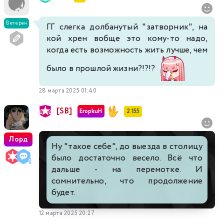
Ветеран
ГГ слегка долбанутый "затворник", на
кой хрен вобще это кому-то надо,
когда есть возможность жить лучше, чем
было в прошлой жизни?!?!?
28 марта 2025 01:40
[SB]
EropkuH
2 155
Лорд
Ну "такое себе", до выезда в столицу
было достаточно весело. Всё что
дальше - на перемотке. И
сомнительно, что продолжение
будет.
12 марта 2025 20:27