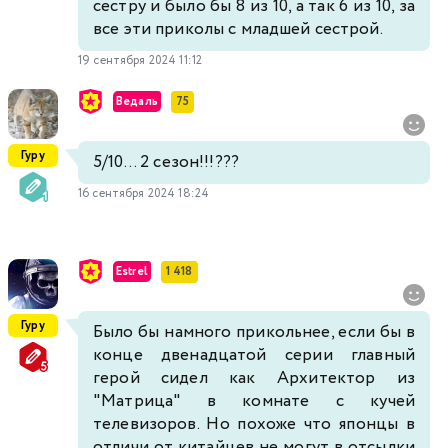
сестру и было бы 8 из 10, а так 6 из 10, за
все эти приколы с младшей сестрой.
19 сентября 2024 11:12
Ведаль
75
Гуру
5/10... 2 сезон!!!???
16 сентября 2024 18:24
Estrel
1 418
Гуру
Было бы намного прикольнее, если бы в
конце двенадцатой серии главный
герой сидел как Архитектор из
"Матрица" в комнате с кучей
телевизоров. Но похоже что японцы в
отличи от китайцев не могут в отсылки