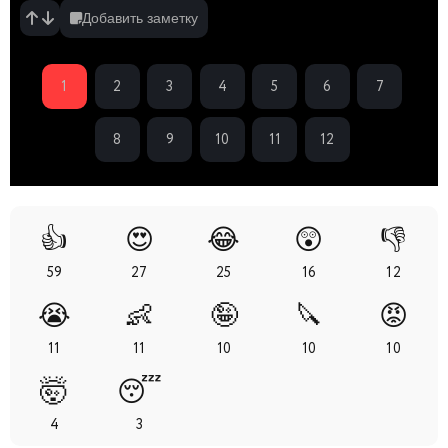
Добавить заметку
1
2
3
4
5
6
7
8
9
10
11
12
👍
😍
😂
😲
👎
59
27
25
16
12
😭
👶
🤪
🔪
😡
11
11
10
10
10
🤯
😴
4
3