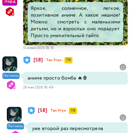
Лорд
Яркое, солнечное, легкое,
позитивное аниме. А какое няшное!
Можно смотреть с маленькими
детьми, но и взрослых оно порадует.
Просто умилительный тайтл.
13 июня 2026 18:10
[SB]
Тан Утун
715
Постоялец
аниме просто бомба 🔥🍿
26 мая 2026 18:49
[SB]
Тан Утун
715
Постоялец
уже второй раз пересмотрела