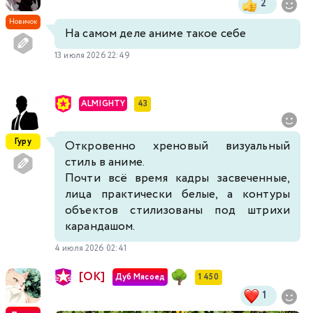
2
Новичок
На самом деле аниме такое себе
13 июля 2026 22:49
ALMIGHTY
43
Гуру
Откровенно хреновый визуальный
стиль в аниме.
Почти всё время кадры засвеченные,
лица практически белые, а контуры
объектов стилизованы под штрихи
карандашом.
4 июля 2026 02:41
[ОК]
Дуб Мясоед
1 450
1