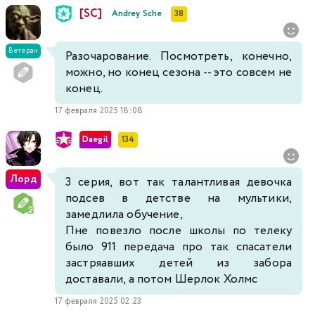
[SC]
Andrey Sche
38
Ветеран
Разочарование. Посмотреть, конечно,
можно, но конец сезона -- это совсем не
конец.
17 февраля 2025 18:08
Daegil
134
Лорд
3 серия, вот так талантливая девочка
подсев в детстве на мультики,
замедлила обучение,
Пне повезло после школы по телеку
было 911 передача про так спасатели
застряавших детей из забора
доставали, а потом Шерлок Холмс
17 февраля 2025 02:23