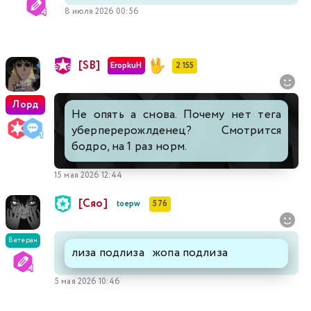
8 июля 2026 00:56
[SB]
EropkuH
2 155
Лорд
Не опять а снова. Почему нет тега
уберперерожлденец? Смотрится
бодро, на 1 раз норм.
15 мая 2026 12:44
[Сяо]
toepw
576
Ветеран
лиза подлиза жопа подлиза
5 мая 2026 10:46