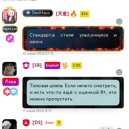
DedHaus
[天道]
824
PREMIUM
Стандарт,в стиле упал,очнулся и
качок
20 июля 2026 07:15
[SB]
EropkuH
2 155
Лорд
Типовая шляпа. Если нечего смотреть,
и есть что-то ещё с оценкой 8+, это
можно пропустить.
17 июля 2026 13:17
[DS]
Eskar
9