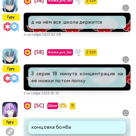
[SB]
Anime_pro_fan
2 529
Гуру
д на нём вся школа держится
4 октября 2025 03:09
[SB]
Anime_pro_fan
2 529
Гуру
3 серия 18 минута концентрация на
её ножки потом попку
3 октября 2025 18:10
[SC]
Шиги
11
Гуру
концовка бомба