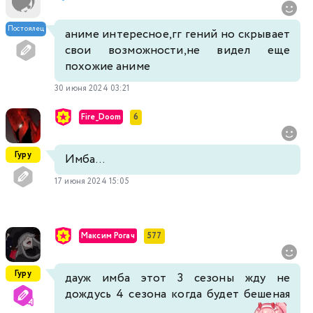
Постоялец
аниме интересное,гг гений но скрывает
свои возможности,не видел еще
похожие аниме
30 июня 2024 03:21
Fire_Doom
6
Гуру
Имба...
17 июня 2024 15:05
Максим Рогач
577
Гуру
дауж имба этот 3 сезоны жду не
дождусь 4 сезона когда будет бешеная