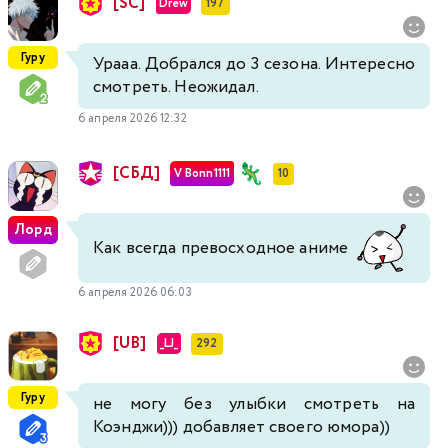
[SC]
Drew
197
Гуру
Урааа. Добрался до 3 сезона. Интересно
смотреть. Неожидал.
6 апреля 2026 12:32
[СБД]
V Bonn1111
10
Лорд
Как всегда превосходное аниме
6 апреля 2026 06:03
[UB]
_LJ_
292
Гуру
не могу без улыбки смотреть на
Коэнджи))) добавляет своего юмора))