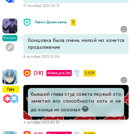
17 октября 2025 20:13
Павел Динисовичь
3
Ветеран
Концовка была очень милой но хочется
продолжение
6 октября 2025 22:04
[SB]
Anime_pro_fan
2 529
Гуру
бывший глава студ совета первый кто
заметил его способности хоть и не
😂
до конца их осознал
4 октября 2025 03:23