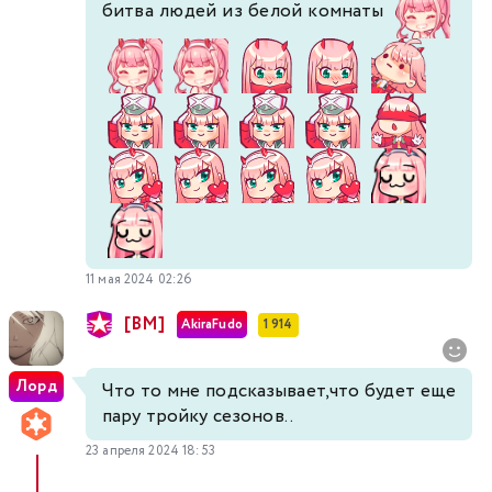
битва людей из белой комнаты
11 мая 2024 02:26
[BM]
AkiraFudo
1 914
Лорд
Что то мне подсказывает,что будет еще
пару тройку сезонов..
23 апреля 2024 18:53