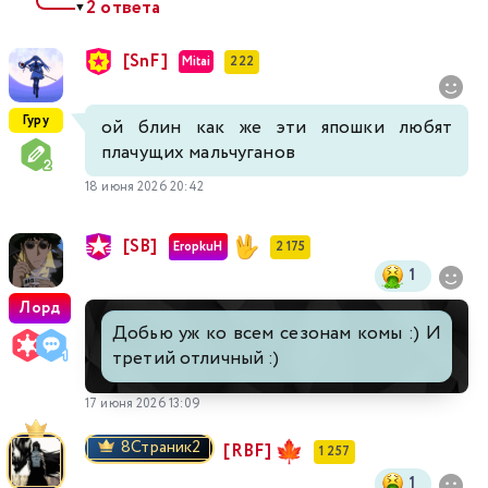
2 ответа
▼
[SnF]
Mitai
222
Гуру
ой блин как же эти япошки любят
плачущих мальчуганов
18 июня 2026 20:42
[SB]
EropkuH
2 175
1
Лорд
Добью уж ко всем сезонам комы :) И
третий отличный :)
17 июня 2026 13:09
8Страник2
[RBF]
1 257
1