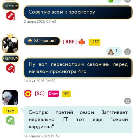
PREMIUM
Советую всем к просмотру.
2 июня 2026 06:43
8Страник2
[RBF]
1 257
1
PREMIUM
Ну вот пересмотрим сезончик перед
началом просмотра 4го.
1 июня 2026 06:50
[SC]
Drew
197
Гуру
Смотрю третий сезон. Затягивает
нереально. ГГ тот еще "серый
кардинал".
14 апреля 2026 15:53