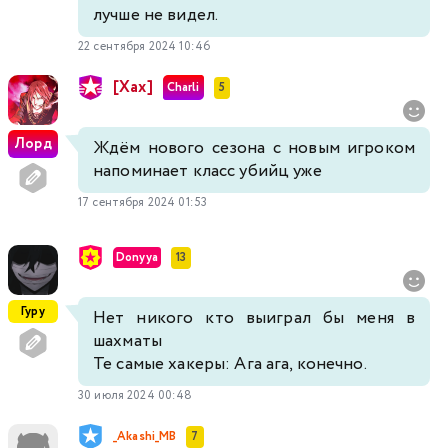
лучше не видел.
22 сентября 2024 10:46
[Хах]
Charli
5
Лорд
Ждём нового сезона с новым игроком
напоминает класс убийц уже
17 сентября 2024 01:53
Donyya
13
Гуру
Нет никого кто выиграл бы меня в
шахматы
Те самые хакеры: Ага ага, конечно.
30 июля 2024 00:48
_Akashi_MB
7