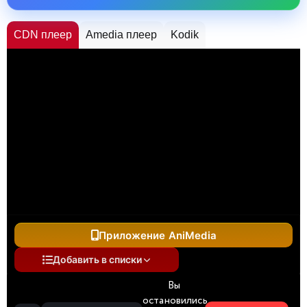
CDN плеер
Amedia плеер
Kodik
Приложение AniMedia
Добавить в списки
Вы
остановились