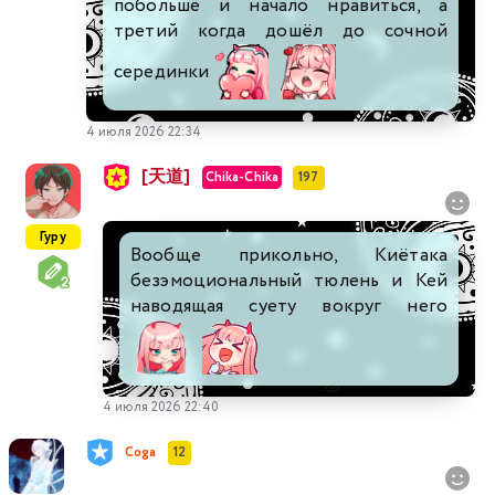
побольше и начало нравиться, а
третий когда дошёл до сочной
серединки
4 июля 2026 22:34
[天道]
Chika-Chika
197
Гуру
Вообще прикольно, Киётака
безэмоциональный тюлень и Кей
наводящая суету вокруг него
4 июля 2026 22:40
Coga
12