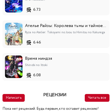
6.73
Ателье Райзы: Королева тьмы и тайное пристанище
Ryza no Atelier: Tokoyami no Joou to Himitsu no Kakurega
6.46
Время ниндзя
Shinobi no Ittoki
6.08
РЕЦЕНЗИИ
Написать
Читать все
Пока нет рецензий. Будь первым, кто оставит рецензию!