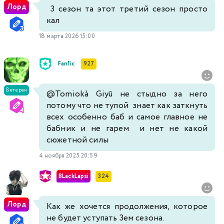
Лорд
3 сезон та этот третий сезон просто
кал
18 марта 2026 15:00
Fanfic
927
Ветеран
@Tomiokà Giyū
не стыдно за него
потому что не тупой знает как заткнуть
всех особенно баб и самое главное не
бабник и не гарем и нет не какой
сюжетной силы
4 ноября 2025 20:59
BLackLapsi
324
Лорд
Как же хочется продолжения, которое
не будет уступать 3ем сезона.