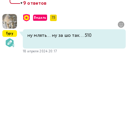
9 ответов
▼
Ведаль
75
Гуру
ну млять... ну за шо так... 510
18 апреля 2024 20:17
Аниме 2025 года
Онгоинги
Вопросы или проблемы по сайту
Для правообладателей
© 2025 AniMedia.Online admin@amedia.online