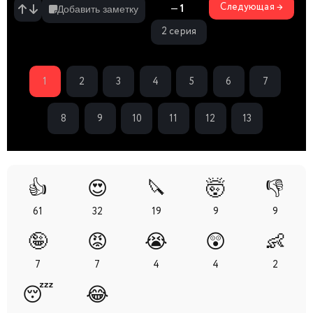
Следующая →
—
1
Добавить заметку
2 серия
1
2
3
4
5
6
7
8
9
10
11
12
13
👍
😍
🔪
🤯
👎
61
32
19
9
9
🤪
😡
😭
😲
👶
7
7
4
4
2
😴
😂