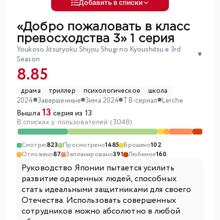
Добавить в списки
«Добро пожаловать в класс
превосходства 3»
1 серия
Youkoso Jitsuryoku Shijou Shugi no Kyoushitsu e 3rd
▼
Season
8.85
драма
триллер
психологическое
школа
2024
Завершенные
Зима 2024
ТВ-сериал
Lerche
13
Вышла
серия из 13
В списках у пользователей (3048)
Смотрю
823
Просмотрено
1485
Брошено
102
Отложено
87
Запланировано
391
Любимое
160
Руководство Японии пытается усилить
развитие одаренных людей, способных
стать идеальными защитниками для своего
Отечества. Использовать совершенных
сотрудников можно абсолютно в любой