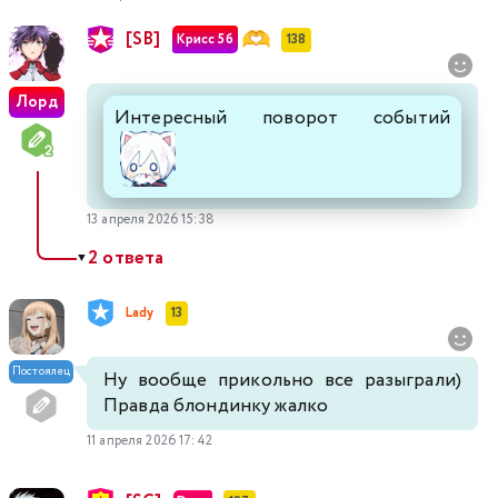
[SB]
Крисс 5б
138
Лорд
Интересный поворот событий
13 апреля 2026 15:38
2 ответа
▼
Lady
13
Постоялец
Ну вообще прикольно все разыграли)
Правда блондинку жалко
11 апреля 2026 17:42