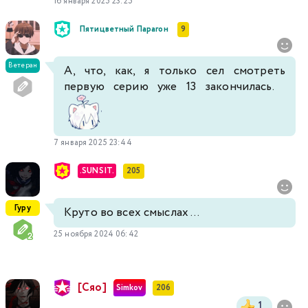
16 января 2025 23:25
Пятицветный Парагон
9
Ветеран
А, что, как, я только сел смотреть
первую серию уже 13 закончилась.
7 января 2025 23:44
.SUNSIT.
205
Гуру
Круто во всех смыслах ...
25 ноября 2024 06:42
[Сяо]
Simkov
206
1