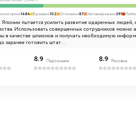
ьзователей (3047)
осмотрено
1484
Брошено
102
Отложено
87
Запланировано
391
Люби
 Японии пытается усилить развитие одаренных людей, 
ества. Использовать совершенных сотрудников можно а
ны в качестве шпионов и получать необходимую информ
о заранее готовить штат ...
8.9
8.9
Персонажи
Рисовка