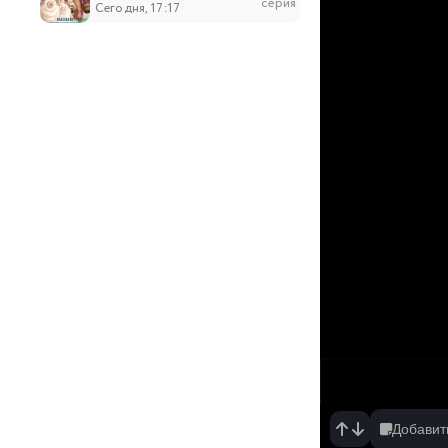
серия
Сегодня, 17:17
6
Прошло десять лет с момента, как я сказал
серия
Сегодня, 17:03
193
Древний лекарь в современном городе
серия
Сегодня, 11:44
86
Лазурное наследие
серия
Сегодня, 11:33
14
Стать королём за сто дней
серия
Сегодня, 11:23
21
Лулу, ангел цветов
серия
Сегодня, 10:20
Добавит