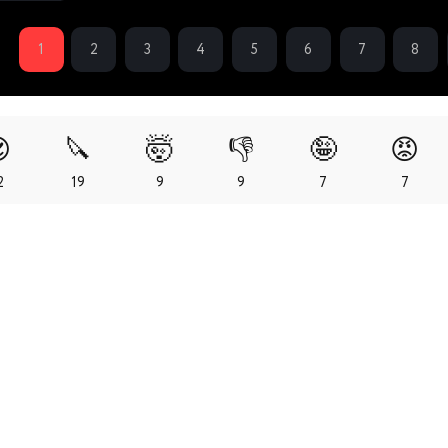
1
2
3
4
5
6
7
8

🔪
🤯
👎
🤪
😡
2
19
9
9
7
7