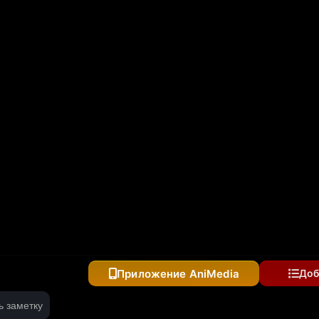
 «Оставьте это на меня и уходите» и стал легендой
Приложение AniMedia
Доб
ь заметку