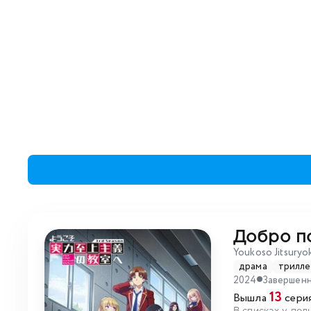
Добро по
Youkoso Jitsuryo
драма
трилле
2024
Завершен
13
Вышла
серия