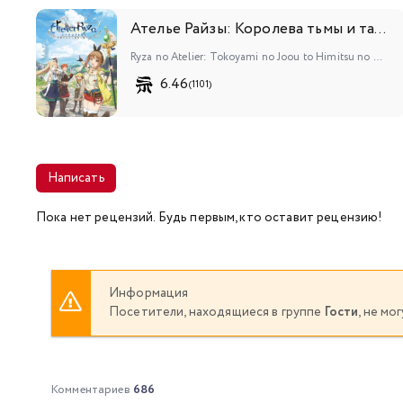
Ателье Райзы: Королева тьмы и тайное пристанище
Ryza no Atelier: Tokoyami no Joou to Himitsu no Kakurega
6.46
(1101)
Написать
Пока нет рецензий. Будь первым, кто оставит рецензию!
Информация
Посетители, находящиеся в группе
Гости
, не м
Комментариев
686