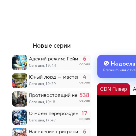
Новые серии
6
Адский режим: Геймер, который любит спи
🚫 Надоела
серия
Сегодня, 19:44
Premium или откл
4
Юный лорд — мастер побега 2
серия
Сегодня, 19:29
CDN Плеер
A
538
Противостоящий небесам
серия
Сегодня, 19:18
17
О моём перерождении в слизь 4
серия
Сегодня, 17:47
6
Население приграничного владения начинае