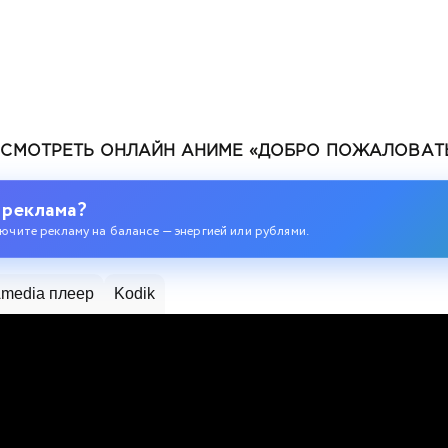
СМОТРЕТЬ ОНЛАЙН АНИМЕ «ДОБРО ПОЖАЛОВАТЬ
дран, становится бесподобным в параллельном мире с
 реклама?
ючите рекламу на балансе — энергией или рублями.
media плеер
Kodik
тся с нуля