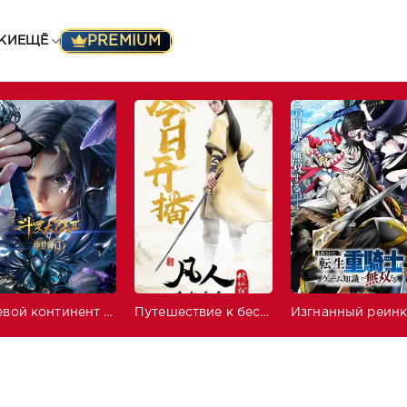
PREMIUM
КИ
ЕЩЁ
Боевой континент 2: Непревзойдённый клан Тан
Путешествие к бессмертию