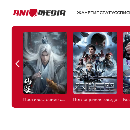
ЖАНР
ТИП
СТАТУС
СПИС
Противостояние святого
Поглощенная звезда