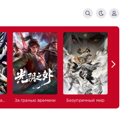
Изгнанный реинкарнированный тяжёлый рыцарь не имеет себе равных в знаниях игры
За гранью времени
Безупречный мир