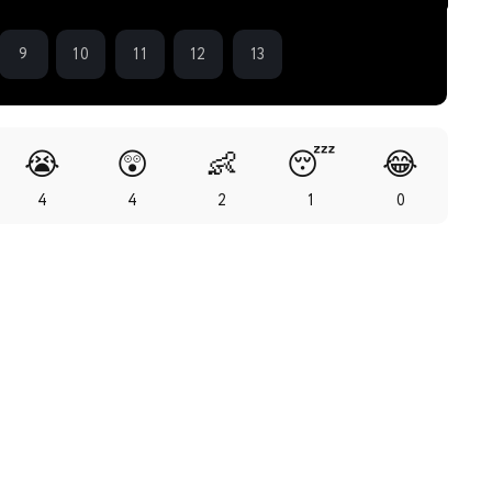
9
10
11
12
13
😭
😲
👶
😴
😂
4
4
2
1
0