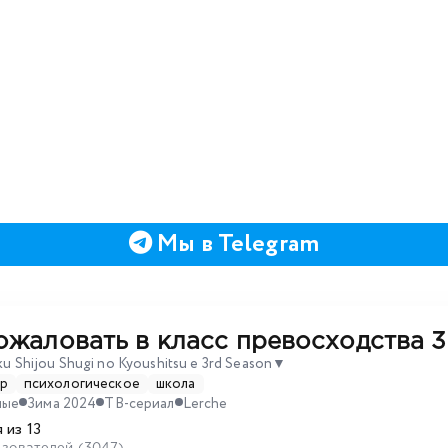
Мы в Telegram
жаловать в класс превосходства 3
ku Shijou Shugi no Kyoushitsu e 3rd Season
▼
р
психологическое
школа
ные
Зима 2024
ТВ-сериал
Lerche
 из 13