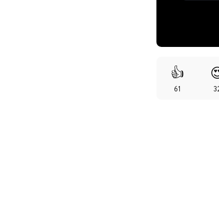
👍

61
3