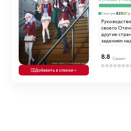
В списках у пол
Смотрю
823
Пр
Руководство
своего Отеч
другие стра
заданиям над
8.8
Сюжет
Добавить в списки