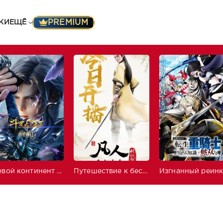
PREMIUM
КИ
ЕЩЁ
Боевой континент 2: Непревзойдённый клан Тан
Путешествие к бессмертию