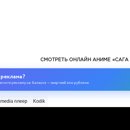
СМОТРЕТЬ ОНЛАЙН АНИМЕ «САГА 
 реклама?
ючите рекламу на балансе — энергией или рублями.
одившегося колдуна S-ранга
media плеер
Kodik