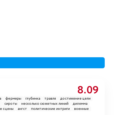
8.09
а
фермеры
глубинка
травля
достижение цели
я
сироты
несколько сюжетных линий
дилемма
ие сцены
ангст
политические интриги
военные