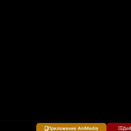
кусств
Приложение AniMedia
Доб