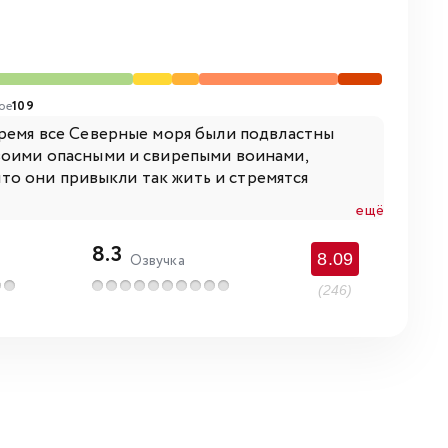
ое
109
время все Северные моря были подвластны
своими опасными и свирепыми воинами,
 что они привыкли так жить и стремятся
ещё
8.3
8.09
Озвучка
(246)