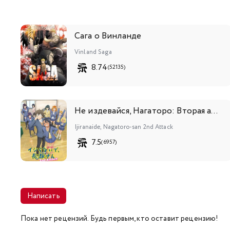
Сага о Винланде
Vinland Saga
8.74
(52135)
Не издевайся, Нагаторо: Вторая атака
Ijiranaide, Nagatoro-san 2nd Attack
7.5
(6957)
Написать
Пока нет рецензий. Будь первым, кто оставит рецензию!