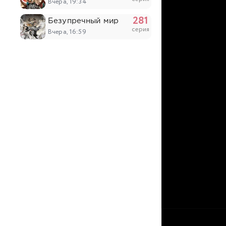
Вчера, 19:34
281
Безупречный мир
серия
Вчера, 16:59
51
Похитители под прикрытием
серия
Вчера, 14:53
203
Континент силы и духа
серия
Вчера, 14:52
6
Древний бог
серия
Вчера, 14:03
17
Король ночи
серия
Вчера, 12:28
5
Восточный университет высших боевых ис
серия
Вчера, 12:28