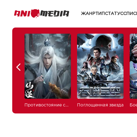
ЖАНР
ТИП
СТАТУС
СПИС
Противостояние святого
Поглощенная звезда