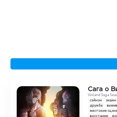
Сага о В
Vinland Saga Sea
сэйнэн
экшен
дружба
выжи
жестокие сцен
восстание
вз