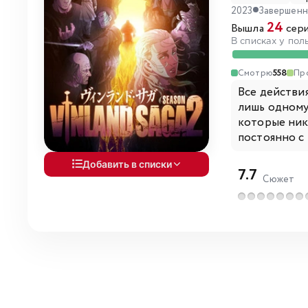
2023
Завершен
24
Вышла
сери
В списках у пол
Смотрю
558
Пр
Все действи
лишь одному
которые нико
постоянно с 
Добавить в списки
7.7
Сюжет