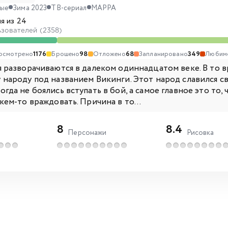
ные
Зима 2023
ТВ-сериал
MAPPA
я из 24
ьзователей (2358)
осмотрено
1176
Брошено
98
Отложено
68
Запланировано
349
Любим
я разворачиваются в далеком одиннадцатом веке. В то 
 народу под названием Викинги. Этот народ славился 
гда не боялись вступать в бой, а самое главное это то,
кем-то враждовать. Причина в то...
8
8.4
Персонажи
Рисовка