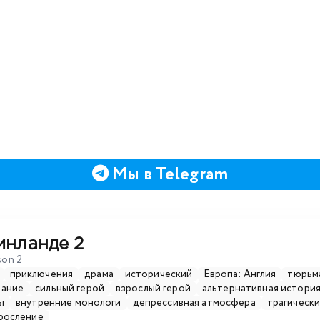
Мы в Telegram
инланде 2
son 2
приключения
драма
исторический
Европа: Англия
тюрьм
вание
сильный герой
взрослый герой
альтернативная истори
ы
внутренние монологи
депрессивная атмосфера
трагическ
росление