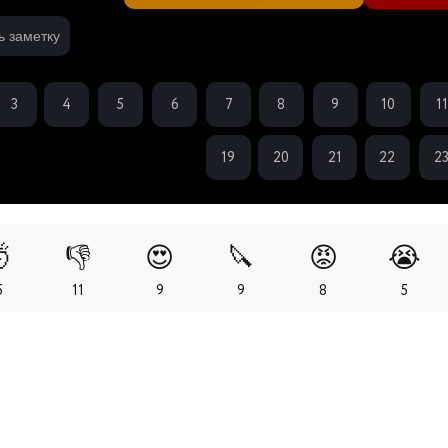
ь заметку
3
4
5
6
7
8
9
10
1
19
20
21
22
2

👎
😍
🔪
😡
😭
5
11
9
9
8
5