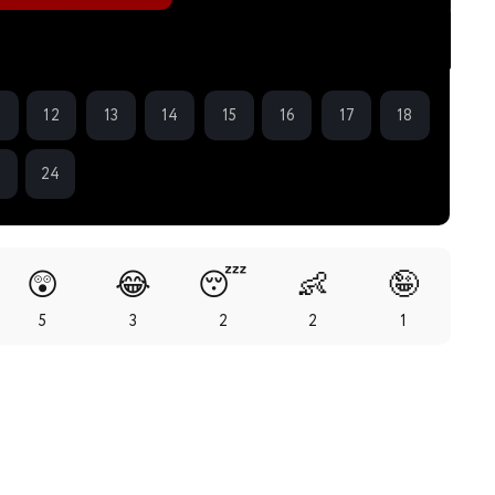
1
12
13
14
15
16
17
18
3
24
😲
😂
😴
👶
🤪
5
3
2
2
1