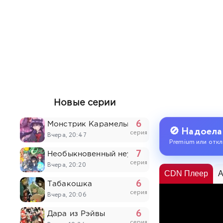
Новые серии
6
Монстрик Карамелька
🚫 Надоела
серия
Вчера, 20:47
Premium или откл
7
Необыкновенный неудачник: Дневник перер
серия
Вчера, 20:20
CDN Плеер
A
6
Табакошка
серия
Вчера, 20:06
6
Дара из Рэйвы
серия