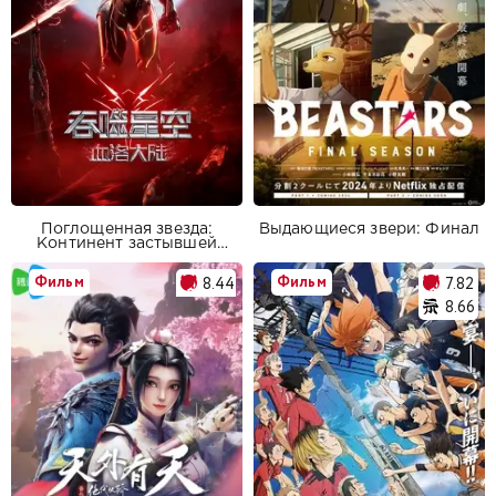
Поглощенная звезда:
Выдающиеся звери: Финал
Континент застывшей
крови
Фильм
Фильм
8.44
7.82
8.66