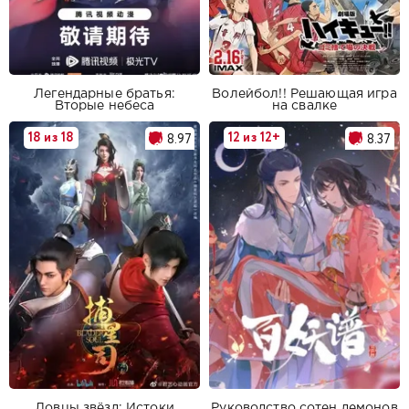
Легендарные братья:
Волейбол!! Решающая игра
Вторые небеса
на свалке
18 из 18
12 из 12+
8.97
8.37
Ловцы звёзд: Истоки
Руководство сотен демонов