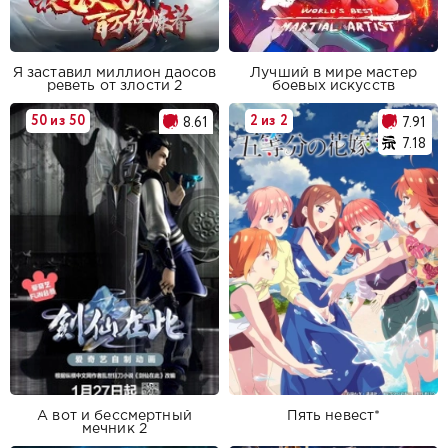
Я заставил миллион даосов
Лучший в мире мастер
реветь от злости 2
боевых искусств
50 из 50
2 из 2
8.61
7.91
7.18
А вот и бессмертный
Пять невест*
мечник 2