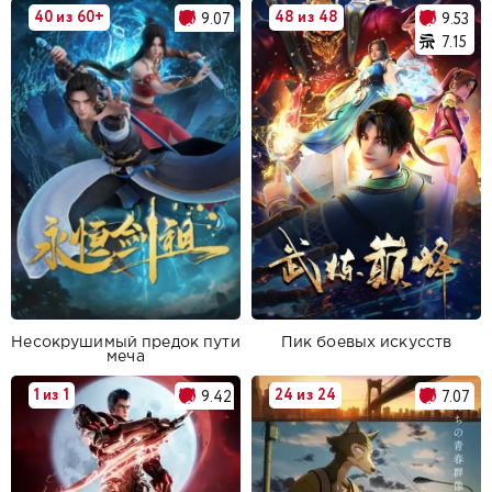
40 из 60+
48 из 48
9.07
9.53
7.15
Несокрушимый предок пути
Пик боевых искусств
меча
1 из 1
24 из 24
9.42
7.07