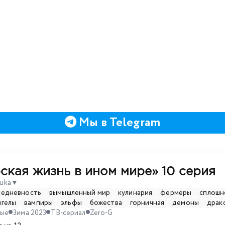
Мы в Telegram
ская жизнь в ином мире»
10 серия
ouka
▼
седневность
вымышленный мир
кулинария
фермеры
сплошн
нгелы
вампиры
эльфы
божества
горничная
демоны
драк
ные
Зима 2023
ТВ-сериал
Zero-G