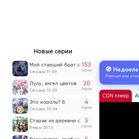
Новые серии
153
Мой старший брат слишком стабилен
🚫 Надоела
серия
Сегодня, 11:49
Premium или откл
20
Лулу, ангел цветов
серия
Сегодня, 10:05
CDN плеер
A
4
Это король? 6
серия
Сегодня, 10:04
5
Старик из деревни становится Святым меч
серия
Вчера, 20:13