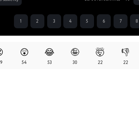
1
2
3
4
5
6
7
8

😲
😂
🤪
🤯
👎
09
54
53
30
22
22