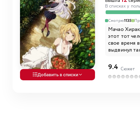
12
Вышла
серия
В списках у пол
Смотрю
1135
Пр
Мачао Хираку
этот тот че
свое время в
выдвинул так
9.4
Сюжет
Добавить в списки