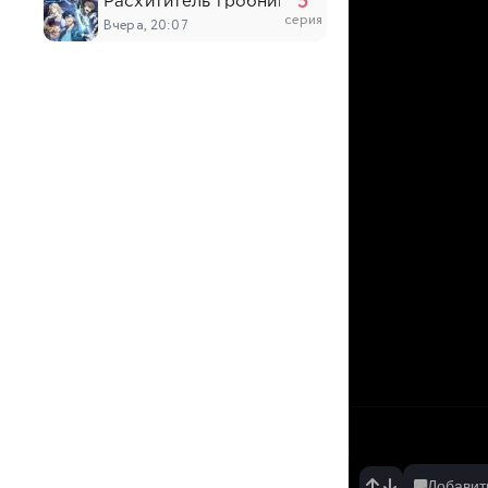
5
Расхититель гробниц
серия
Вчера, 20:07
5
Мир отомэ-игр — это тяжёлый мир для моб
серия
Вчера, 19:35
7
Крестьянин девятьсот девяносто девятого 
серия
Вчера, 19:29
6
Великий из бродячих псов: Шуточные исто
серия
Вчера, 19:25
6
Изгнанный реинкарнированный тяжёлый рыц
серия
Вчера, 19:10
7
Героиня? Святая? Нет, я всемогущая горни
серия
Вчера, 18:39
Добавит