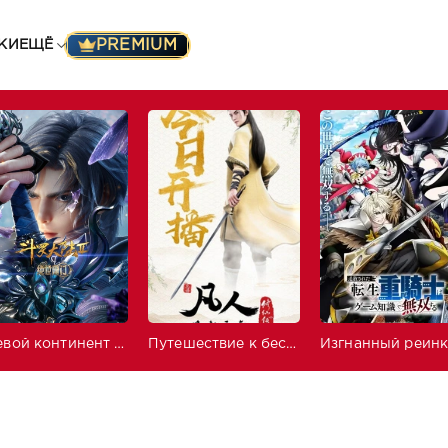
PREMIUM
КИ
ЕЩЁ
Боевой континент 2: Непревзойдённый клан Тан
Путешествие к бессмертию