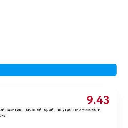
9.43
ой позитив
сильный герой
внутренние монологи
оны