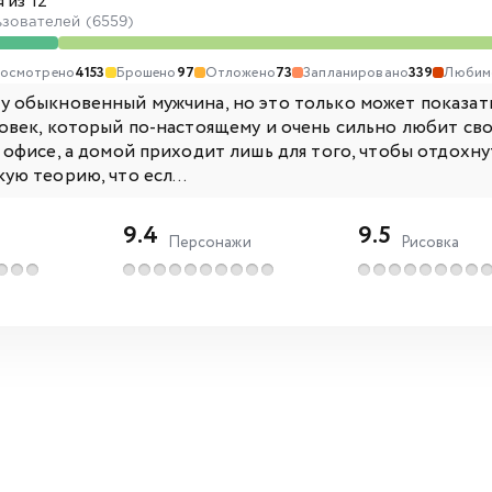
 из 12
ьзователей (6559)
осмотрено
4153
Брошено
97
Отложено
73
Запланировано
339
Любим
 обыкновенный мужчина, но это только может показатьс
ловек, который по-настоящему и очень сильно любит св
 офисе, а домой приходит лишь для того, чтобы отдохнут
ую теорию, что есл...
9.4
9.5
Персонажи
Рисовка