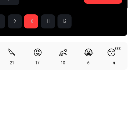
9
10
11
12
🔪
😡
👶
😭
😴
21
17
10
6
4