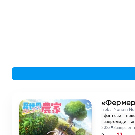
«Фермер
Isekai Nonbiri N
фэнтези
пов
зверолюди
а
2023
Завершен