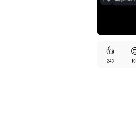
👍

243
1