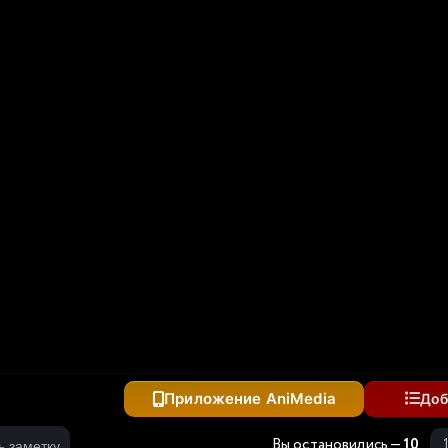
ов 2
уровня
рии 2
арь не имеет себе равных в знаниях игры
чная!
Приложение AniMedia
Доб
Вы остановились —
10
ь заметку