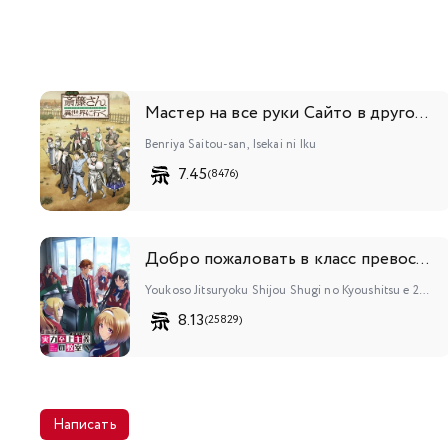
Мастер на все руки Сайто в другом мире
Benriya Saitou-san, Isekai ni Iku
7.45
(8476)
Добро пожаловать в класс превосходства 2
Youkoso Jitsuryoku Shijou Shugi no Kyoushitsu e 2nd Season
8.13
(25829)
Написать