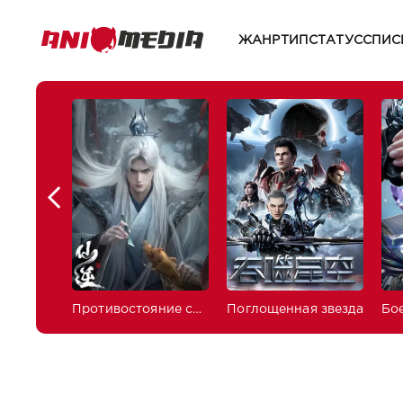
ЖАНР
ТИП
СТАТУС
СПИС
Противостояние святого
Поглощенная звезда