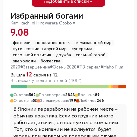
Добавить в списки
Избранный богами
Kami-tachi ni Hirowareta Otoko
▼
9.08
фэнтези
повседневность
вымышленный мир
путешествие в другой мир
суперсила
сплошной позитив
дружба
сильный герой
зверолюди
божества
2020
Завершенные
Осень 2020
ТВ-сериал
Maho Film
12
Вышла
серия из 12
В списках у пользователей (4012)
Смотрю
562
Просмотрено
2843
Брошено
89
Отложено
53
Запланировано
199
Любимое
266
В Японии переработки на рабочем месте –
обычная практика. Если сотрудник много
работает, значит, он волнуется о компании.
Тот, кто о компании не волнуется, будет
уволен при первом же подходящем случае.