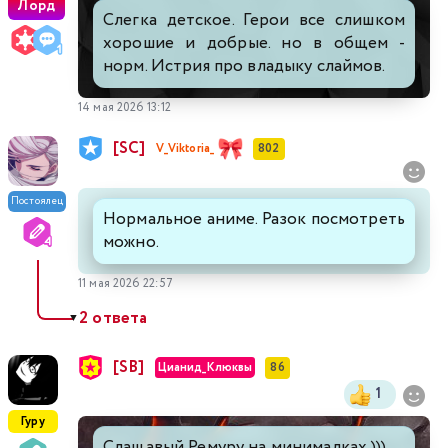
Лорд
Слегка детское. Герои все слишком
хорошие и добрые. но в общем -
норм. Истрия про владыку слаймов.
14 мая 2026 13:12
[SC]
V_Viktoria_
802
Постоялец
Нормальное аниме. Разок посмотреть
можно.
11 мая 2026 22:57
2 ответа
▼
[SB]
Цианид_Клюквы
86
1
Гуру
Слащавый Ремуру на минималках )))