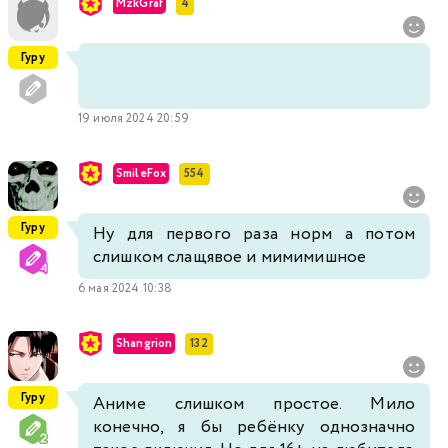
MzkGraf
4
Гуру
19 июля 2024 20:59
SmileFox
554
Гуру
Ну для первого раза норм а потом
слишком слащявое и мимимишное
6 мая 2024 10:38
Shangrion
132
Гуру
Аниме слишком простое. Мило
конечно, я бы ребёнку однозначно