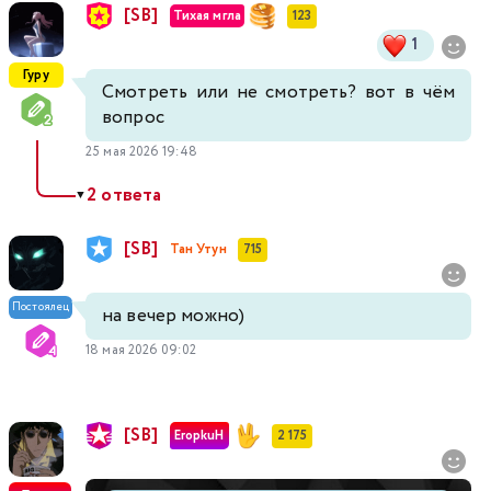
[SB]
Тихая мгла
123
1
Гуру
Смотреть или не смотреть? вот в чём
вопрос
25 мая 2026 19:48
2 ответа
▼
[SB]
Тан Утун
715
Постоялец
на вечер можно)
18 мая 2026 09:02
[SB]
EropkuH
2 175