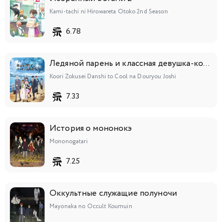
Kami-tachi ni Hirowareta Otoko 2nd Season
6.78
Ледяной парень и классная девушка-коллега
Koori Zokusei Danshi to Cool na Douryou Joshi
7.33
История о мононокэ
Mononogatari
7.25
Оккультные служащие полуночи
Mayonaka no Occult Koumuin