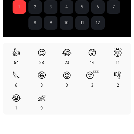
1
2
3
4
5
6
7
8
9
10
11
12
👍
😍
😂
😲
🤯
64
28
23
14
11
🔪
🤪
😡
😴
👎
6
3
3
3
2
😭
👶
1
0