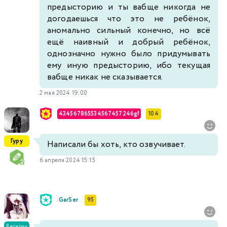
предысторию и ты вабще никогда не
догодаешься что это не ребёнок,
аномально сильный конечно, но всё
ещё наивный и добрый ребёнок,
однозначно нужно было придумывать
ему иную предысторию, ибо текущая
вабще никак не сказывается.
2 мая 2024 19:00
434567865534567457246gf
104
Гуру
Написали бы хоть, кто озвучивает.
6 апреля 2024 15:15
GarSer
95
Ветеран