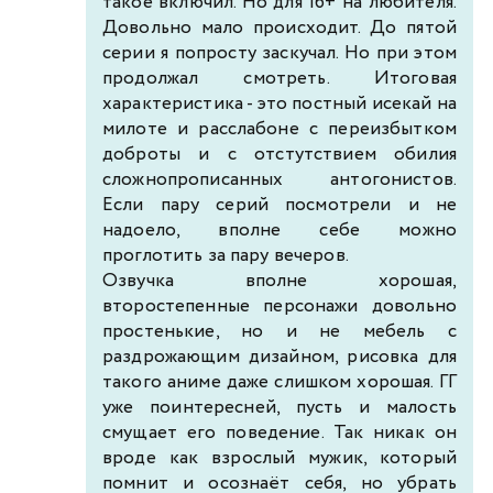
такое включил. Но для 16+ на любителя.
Довольно мало происходит. До пятой
серии я попросту заскучал. Но при этом
продолжал смотреть. Итоговая
характеристика - это постный исекай на
милоте и расслабоне с переизбытком
доброты и с отстутствием обилия
сложнопрописанных антогонистов.
Если пару серий посмотрели и не
надоело, вполне себе можно
проглотить за пару вечеров.
Озвучка вполне хорошая,
второстепенные персонажи довольно
простенькие, но и не мебель с
раздрожающим дизайном, рисовка для
такого аниме даже слишком хорошая. ГГ
уже поинтересней, пусть и малость
смущает его поведение. Так никак он
вроде как взрослый мужик, который
помнит и осознаёт себя, но убрать