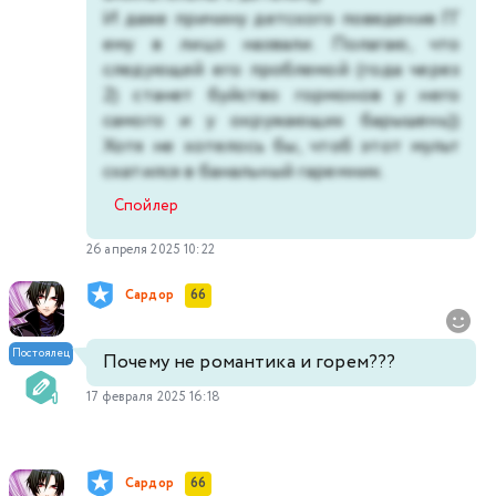
И даже причину детского поведения ГГ
ему в лицо назвали. Полагаю, что
следующей его проблемой (года через
2) станет буйство гормонов у него
самого и у окружающих барышень))
Хотя не хотелось бы, чтоб этот мульт
скатился в банальный гаремник.
Спойлер
26 апреля 2025 10:22
Сардор
66
Постоялец
Почему не романтика и горем???
17 февраля 2025 16:18
Сардор
66