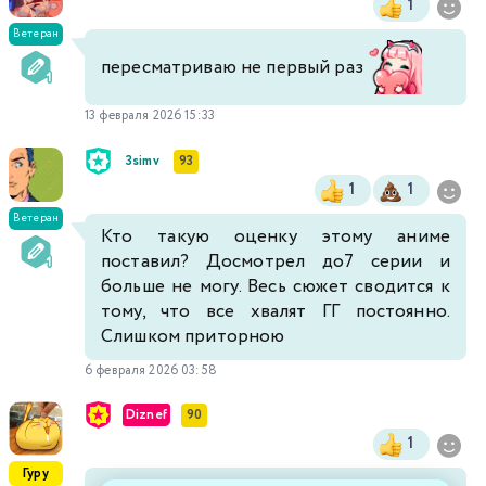
1
Ветеран
пересматриваю не первый раз
13 февраля 2026 15:33
3simv
93
1
1
Ветеран
Кто такую оценку этому аниме
поставил? Досмотрел до7 серии и
больше не могу. Весь сюжет сводится к
тому, что все хвалят ГГ постоянно.
Слишком приторною
6 февраля 2026 03:58
Diznef
90
1
Гуру