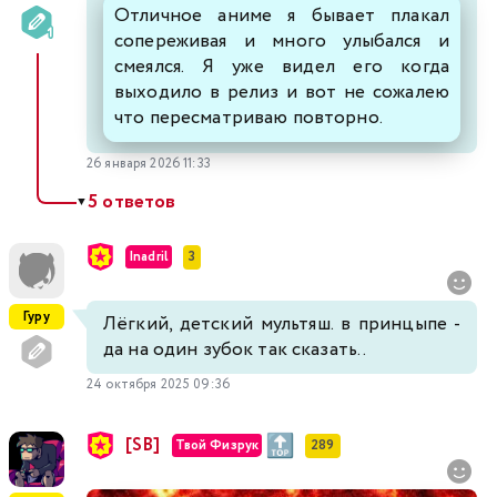
Отличное аниме я бывает плакал
сопереживая и много улыбался и
смеялся. Я уже видел его когда
выходило в релиз и вот не сожалею
что пересматриваю повторно.
26 января 2026 11:33
5 ответов
▼
Inadril
3
Гуру
Лёгкий, детский мультяш. в принцыпе -
да на один зубок так сказать..
24 октября 2025 09:36
[SB]
Твой Физрук
289