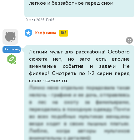
легкое и беззаботное перед сном
10 мая 2025 13:05
Коффеинка
108
Постоялец
Легкий мульт для расслабона! Особого
сюжета нет, но зато есть вполне
вменяемые события и задачи. Не
филлер! Смотреть по 1-2 серии перед
сном - самое то.
Лично меня отдельно порадовала такая
мелочь - графиня и ее дочь, отправляясь
в лес на охоту за фамильярами,
переоделись в походную одежду. Почти
во всех подобных мультиках женщины
везде ходят в своих пышных платьях.
Люблю, когда авторы мультиков
внимательны к деталям))