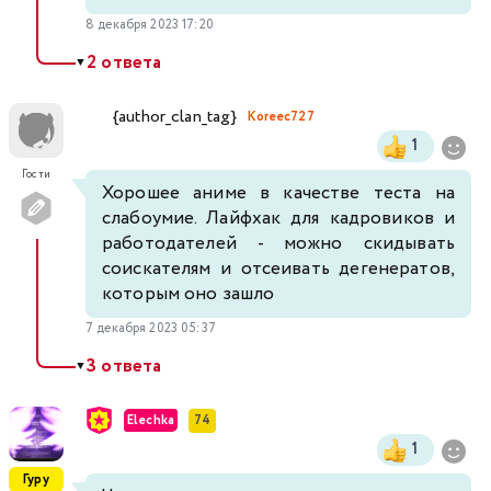
8 декабря 2023 17:20
2 ответа
▼
{author_clan_tag}
Koreec727
1
Гости
Хорошее аниме в качестве теста на
слабоумие. Лайфхак для кадровиков и
работодателей - можно скидывать
соискателям и отсеивать дегенератов,
которым оно зашло
7 декабря 2023 05:37
3 ответа
▼
Elechka
74
1
Гуру