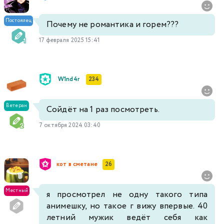
Постоялец
Почему не романтика и горем???
17 февраля 2025 15:41
W1nd4r
234
Ветеран
Сойдёт на 1 раз посмотреть.
7 октября 2024 03:40
кот в сметане
26
Местный
я просмотрел не одну такого типа
анимешку, но такое г вижу впервые. 40
летний мужик ведёт себя как