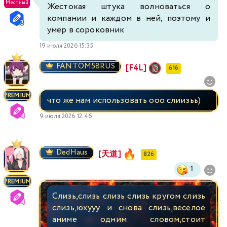
Местный
Жестокая штука волноваться о
компании и каждом в ней, поэтому и
умер в сороковник
19 июля 2026 15:35
FANTOM58RUS
[F4L]
616
PREMIUM
что же нам использовать ооо слиизьь)
9 июля 2026 12:46
DedHaus
[天道]
826
1
PREMIUM
Слизь,слизь слизь слизь кругом слизь
слизь,юхууу и снова слизь,веселое
аниме одним словом,стоит