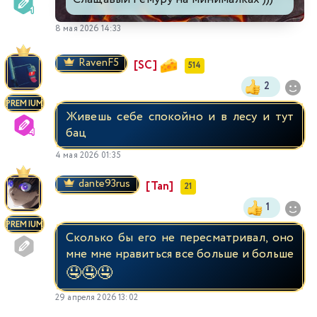
8 мая 2026 14:33
RavenF5
[SC]
514
2
PREMIUM
Живешь себе спокойно и в лесу и тут
бац
4 мая 2026 01:35
dante93rus
[Tan]
21
1
PREMIUM
Сколько бы его не пересматривал, оно
мне мне нравиться все больше и больше
🤤
🤤
🤤
29 апреля 2026 13:02