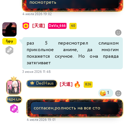
посмотреть
4 июля 2026 19:02
[天道]
DeVis_666
40
Гуру
раз 5 пересмотрел слишком
прикольное аниме, да многим
покажется скучное. Но она правда
затягивает
3 июня 2026 11:48
DedHaus
[天道]
826
1
PREMIUM
согласен,ролность на все сто
4 июля 2026 19:01