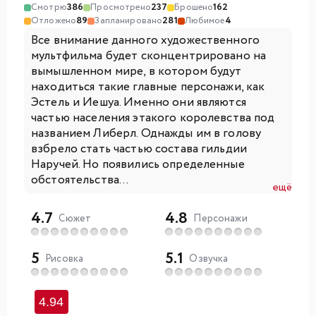
Смотрю
386
Просмотрено
237
Брошено
162
Отложено
89
Запланировано
281
Любимое
4
Все внимание данного художественного
мультфильма будет сконцентрировано на
вымышленном мире, в котором будут
находиться такие главные персонажи, как
Эстель и Иешуа. Именно они являются
частью населения этакого королевства под
названием Либерл. Однажды им в голову
взбрело стать частью состава гильдии
Наручей. Но появились определенные
обстоятельства...
ещё
4.7
4.8
Сюжет
Персонажи
5
5.1
Рисовка
Озвучка
4.94