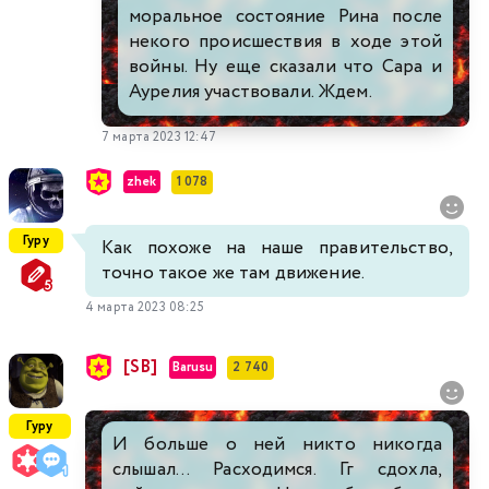
моральное состояние Рина после
некого происшествия в ходе этой
войны. Ну еще сказали что Сара и
Аурелия участвовали. Ждем.
7 марта 2023 12:47
zhek
1 078
Гуру
Как похоже на наше правительство,
точно такое же там движение.
4 марта 2023 08:25
[SB]
Barusu
2 740
Гуру
И больше о ней никто никогда
слышал... Расходимся. Гг сдохла,