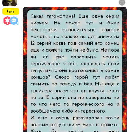
Гуру
Какая тягомотина! Еще одна серия
ниочем. Ну может тут и были
некоторые относительно важные
моменты но только не для аниме на
12 серий когда под самый его конец
еще и сюжета почти не было. Не пора
ли ей уже совершить ченить
героическое чтобы оправдать свой
титул и что она протогонист в конце
концов? Слово герой тут любят
спамить по поводу и без. Мы еще с
трейлера знаем что он внучка героя
но за 10 серий она не совершила ни
то что чего то героического но и
вообще чего либо интересного.
И еще я очень разочарован почти
полным отсутствием Рина в сюжете.
Хоть бы иногда на него