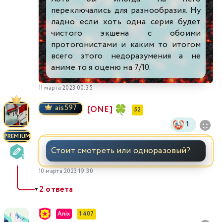
переключались для разнообразия. Ну
ладно если хоть одна серия будет
чистого экшена с обоими
протогонистами и каким то итогом
всего этого недоразумения а не
аниме то я оценю на 7/10.
11 марта 2023 00:35
ais597
[ONE]
52
1
PREMIUM
Стоит смотреть или одноразовый?
10 марта 2023 19:30
2 ответа
▼
Anix
1 407