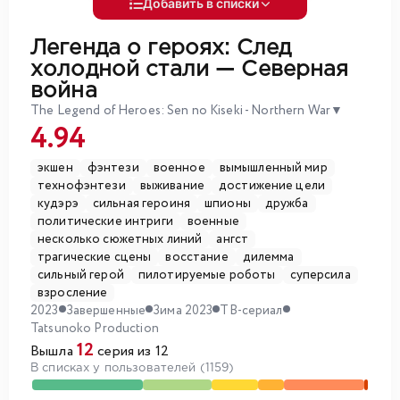
Добавить в списки
Легенда о героях: След
холодной стали — Северная
война
The Legend of Heroes: Sen no Kiseki - Northern War
▼
4.94
экшен
фэнтези
военное
вымышленный мир
технофэнтези
выживание
достижение цели
кудэрэ
сильная героиня
шпионы
дружба
политические интриги
военные
несколько сюжетных линий
ангст
трагические сцены
восстание
дилемма
сильный герой
пилотируемые роботы
суперсила
взросление
2023
Завершенные
Зима 2023
ТВ-сериал
Tatsunoko Production
12
Вышла
серия из 12
В списках у пользователей (1159)