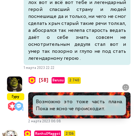
лох вот и всё вот тебе и легендарный
герой спасший страну и людей
посмешище да и только, ни чего не смог
сделать хрыч старый такие речи толкал,
а абосрался так нелепа старость ведать
даёт о себе знать совсем не
осмотрительным дедуля стал вот и
умер так позорно и глупо не под стать
легендарному герою .
1 марта 2023 22:22
[SB]
Barusu
2 740
Гуру
Возможно это тоже часть плана.
Пока не ясно че происходит.
2 марта 2023 06:08
RonhulMaggot
2 136