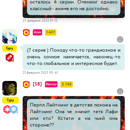
осталось 4 серии. Опенинг однако
классный - аниме его не достойно.
25 февраля 2023 01:13
Anix
1 407
Гуру
(7 серия ) Походу что-то грандиозное и
очень сочное намечается, наконец-то
что-то глобальное и интересное будет.
21 февраля 2023 00:41
[SB]
Barusu
2 740
Гуру
Перпл Лайтнинг в детстве похожа на
Лайтнинг. Она че значит тетя Лафи
или кто? Кстати а на чьей она
стороне??