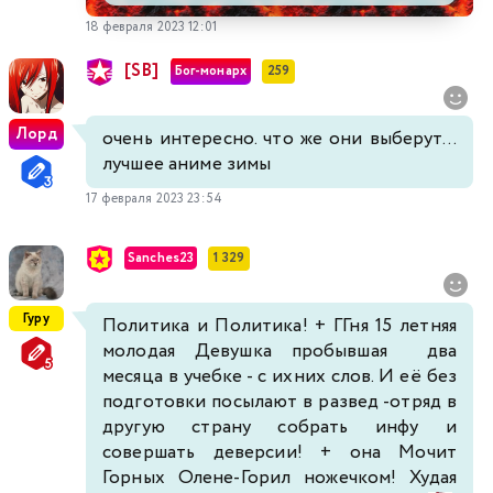
18 февраля 2023 12:01
[SB]
Бог-монарх
259
Лорд
очень интересно. что же они выберут...
лучшее аниме зимы
17 февраля 2023 23:54
Sanches23
1 329
Гуру
Политика и Политика! + ГГня 15 летняя
молодая Девушка пробывшая два
месяца в учебке - с ихних слов. И её без
подготовки посылают в развед -отряд в
другую страну собрать инфу и
совершать деверсии! + она Мочит
Горных Олене-Горил ножечком! Худая