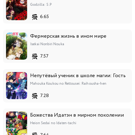
Godzilla: S.P
6.65
Фермерская жизнь в ином мире
Isekai Nonbiri Nouka
7.57
Непутёвый ученик в школе магии: Гость
Mahouka Koukou no Rettousei: Raihousha-hen
7.28
Божества Идатэн в мирном поколении
Heion Sedai no Idaten-tachi