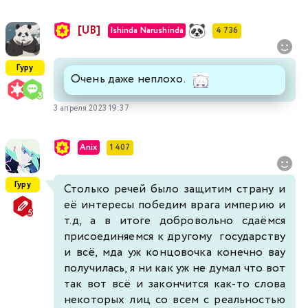
[UB]
Ishinda Narushinda
4 736
Гуру
Очень даже неплохо.
3 апреля 2023 19:37
Anix
1 407
Гуру
Столько речей было защитим страну и
её интересы победим врага империю и
т.д, а в итоге добровольно сдаёмся
присоединяемся к другому государству
и всё, мда уж концовочка конечно вау
получилась, я ни как уж не думал что вот
так вот всё и закончится как-то слова
некоторых лиц со всем с реальностью