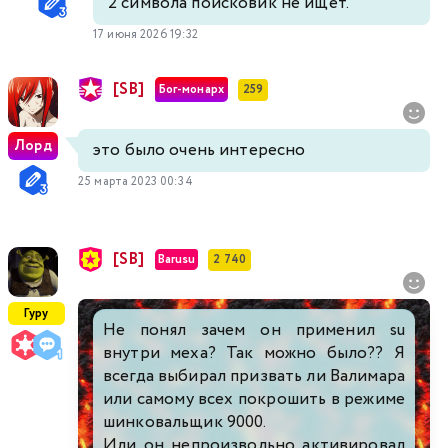
2 символа поисковик не ищет.
17 июня 2026 19:32
[SB]
Бог-монарх
259
Лорд
это было очень интересно
25 марта 2023 00:34
[SB]
Barusu
2 740
Гуру
Не понял зачем он применил su
внутри меха? Так можно было?? Я
всегда выбирал призвать ли Валимара
или самому всех покрошить в режиме
шинковальщик 9000.
Или он непроизвольно активировал