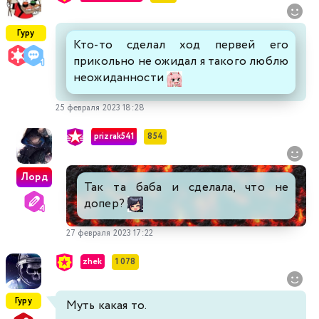
Гуру
Кто-то сделал ход первей его
прикольно не ожидал я такого люблю
неожиданности
25 февраля 2023 18:28
prizrak541
854
Лорд
Так та баба и сделала, что не
допер?
27 февраля 2023 17:22
zhek
1 078
Гуру
Муть какая то.