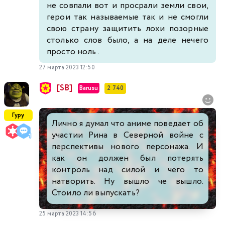
не совпали вот и просрали земли свои,
герои так называемые так и не смогли
свою страну защитить лохи позорные
столько слов было, а на деле нечего
просто ноль .
27 марта 2023 12:50
[SB]
Barusu
2 740
Гуру
Лично я думал что аниме поведает об
участии Рина в Северной войне с
перспективы нового персонажа. И
как он должен был потерять
контроль над силой и чего то
натворить. Ну вышло че вышло.
Стоило ли выпускать?
25 марта 2023 14:56