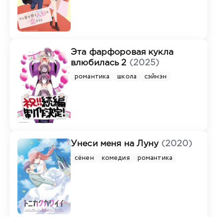
Эта фарфоровая кукла
влюбилась 2
(2025)
романтика
школа
сэйнэн
Унеси меня на Луну
(2020)
сёнен
комедия
романтика