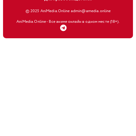
© 2025 AniMedia.Online admin@amedia.online
AniMedia.Online - Все аниме онлайн в одном месте (18+).