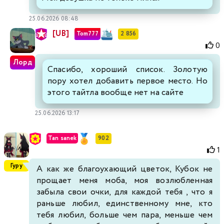
25.06.2026 08:48
[UB]
Tom777
2 856
0
Лорд
Спасибо, хороший список. Золотую
пору хотел добавить первое место. Но
этого тайтла вообще нет на сайте
25.06.2026 13:17
Tan sanek
902
1
Гуру
А как же благоухающий цветок, Кубок не
прощает меня моба, моя возлюбленная
забыла свои очки, для каждой тебя , что я
раньше любил, единственному мне, кто
тебя любил, больше чем пара, меньше чем