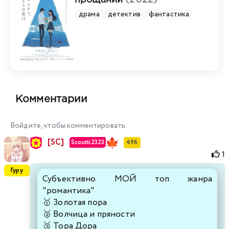
драма
детектив
фантастика
Комментарии
Войдите, чтобы комментировать.
[SC]
Scoutti2323
496
1
Гуру
Субъективно МОЙ топ жанра
"романтика"
🥇 Золотая пора
🥈 Волчица и пряности
🥉 Тора Дора