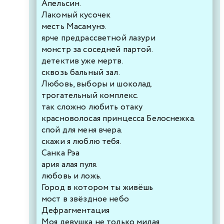
Апельсин.
Лакомый кусочек
месть Масамунэ.
ярче предрассветной лазури
монстр за соседней партой.
детектив уже мертв.
сквозь бальный зал.
Любовь, выборы и шоколад.
трогательный комплекс.
так сложно любить отаку
красноволосая принцесса Белоснежка.
спой для меня вчера.
скажи я люблю тебя.
Санка Рэа
ария алая пуля.
любовь и ложь.
Город в котором ты живёшь
мост в звёздное небо
Дефрагментация
Моя девушка не только милая