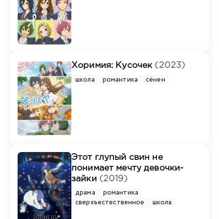
Хоримия: Кусочек
(2023)
школа
романтика
сёнен
Этот глупый свин не
понимает мечту девочки-
зайки
(2019)
драма
романтика
сверхъестественное
школа