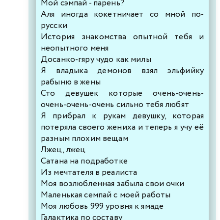
Мой сэмпай - парень?
Аля иногда кокетничает со мной по-
русски
История знакомства опытной тебя и
неопытного меня
Досанко-гяру чудо как милы
Я владыка демонов взял эльфийку
рабыню в жены
Сто девушек которые очень-очень-
очень-очень-очень сильно тебя любят
Я прибрал к рукам девушку, которая
потеряла своего жениха и теперь я учу её
разным плохим вещам
Лжец, лжец
Сатана на подработке
Из мечтателя в реалиста
Моя возлюбленная забыла свои очки
Маленькая семпай с моей работы
Моя любовь 999 уровня к ямаде
Галактика по составу