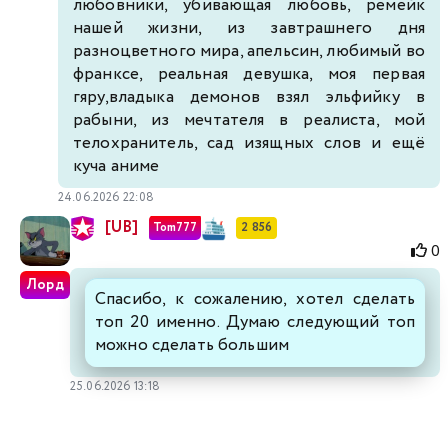
любовники, убивающая любовь, ремейк
нашей жизни, из завтрашнего дня
разноцветного мира, апельсин, любимый во
франксе, реальная девушка, моя первая
гяру,владыка демонов взял эльфийку в
рабыни, из мечтателя в реалиста, мой
телохранитель, сад изящных слов и ещё
куча аниме
24.06.2026 22:08
[UB]
Tom777
2 856
0
Лорд
Спасибо, к сожалению, хотел сделать
топ 20 именно. Думаю следующий топ
можно сделать большим
25.06.2026 13:18