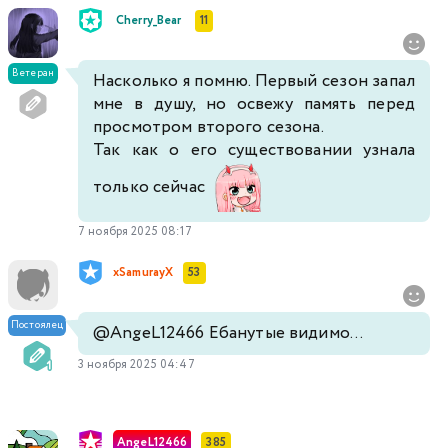
Cherry_Bear
11
Ветеран
Насколько я помню. Первый сезон запал
мне в душу, но освежу память перед
просмотром второго сезона.
Так как о его существовании узнала
только сейчас
7 ноября 2025 08:17
xSamurayX
53
Постоялец
@AngeL12466
Ебанутые видимо...
3 ноября 2025 04:47
AngeL12466
385