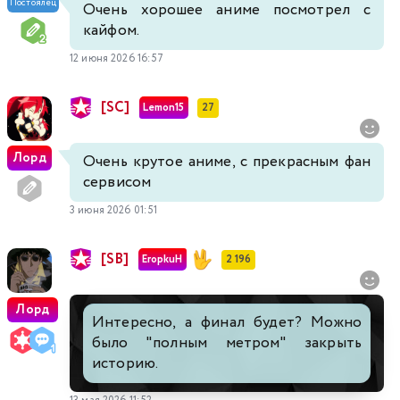
Постоялец
Очень хорошее аниме посмотрел с
кайфом.
12 июня 2026 16:57
[SC]
Lemon15
27
Лорд
Очень крутое аниме, с прекрасным фан
сервисом
3 июня 2026 01:51
[SB]
EropkuH
2 196
Лорд
Интересно, а финал будет? Можно
было "полным метром" закрыть
историю.