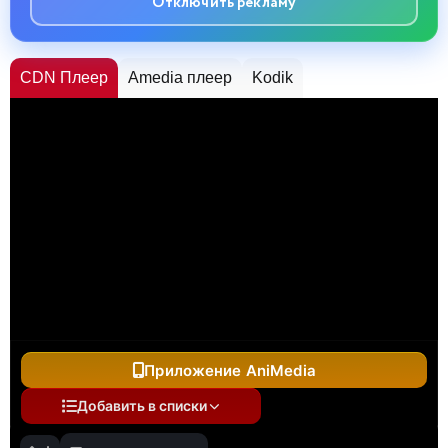
Отключить рекламу
CDN Плеер
Amedia плеер
Kodik
Приложение AniMedia
Добавить в списки