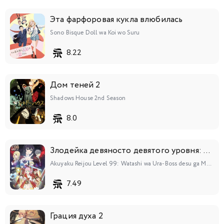
Эта фарфоровая кукла влюбилась
Sono Bisque Doll wa Koi wo Suru
8.22
Дом теней 2
Shadows House 2nd Season
8.0
Злодейка девяносто девятого уровня: «Я босс, но не король демонов»
Akuyaku Reijou Level 99: Watashi wa Ura-Boss desu ga Maou dewa Arimasen
7.49
Грация духа 2