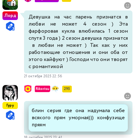
Лорд
Девушка на час парень признатся в
любви не может 4 сезон ) Эта
фарфоровая кукла влюбилась 1 сезон
спутя 3 года ) 2 сезон девушка признатся
в любви не может ) Так как у них
работающие отношения и они оба от
этого кайфуют ) Господи что они творят
с романтикой
21 октября 2025 22:56
Rikorisu
295
Гуру
блин серия где она надумала себе
всякого прям уморная))) конфузище
пряям
18 октября 2025 23:41