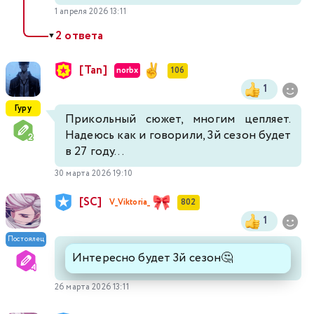
1 апреля 2026 13:11
2 ответа
▼
[Tan]
norbx
106
1
Гуру
Прикольный сюжет, многим цепляет.
Надеюсь как и говорили, 3й сезон будет
в 27 году...
30 марта 2026 19:10
[SC]
V_Viktoria_
802
1
Постоялец
Интересно будет 3й сезон🤔
26 марта 2026 13:11