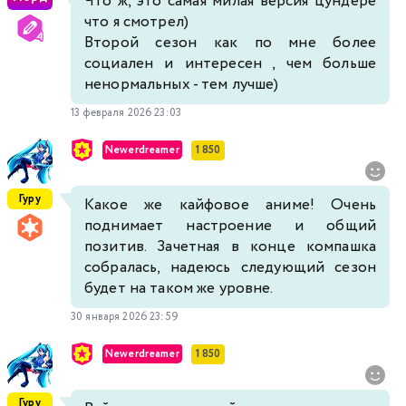
Что ж, это самая милая версия цундере
что я смотрел)
Второй сезон как по мне более
социален и интересен , чем больше
ненормальных - тем лучше)
13 февраля 2026 23:03
Newerdreamer
1 850
Гуру
Какое же кайфовое аниме! Очень
поднимает настроение и общий
позитив. Зачетная в конце компашка
собралась, надеюсь следующий сезон
будет на таком же уровне.
30 января 2026 23:59
Newerdreamer
1 850
Гуру