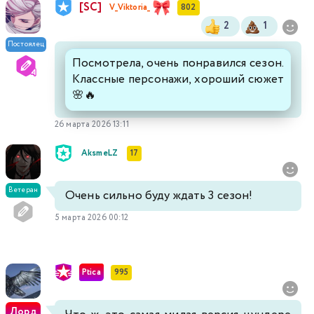
[SC]
V_Viktoria_
802
2
1
Постоялец
Посмотрела, очень понравился сезон.
Классные персонажи, хороший сюжет
🌸🔥
26 марта 2026 13:11
AksmeLZ
17
Ветеран
Очень сильно буду ждать 3 сезон!
5 марта 2026 00:12
Ptica
995
Лорд