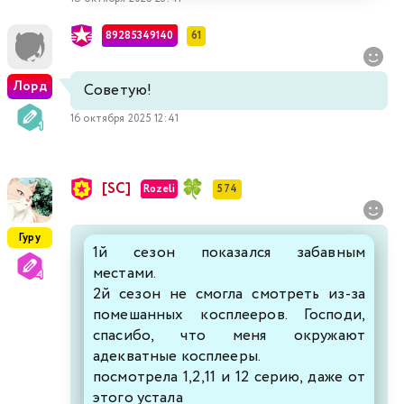
89285349140
61
Лорд
Советую!
16 октября 2025 12:41
[SC]
Rozeli
574
Гуру
1й сезон показался забавным
местами.
2й сезон не смогла смотреть из-за
помешанных косплееров. Господи,
спасибо, что меня окружают
адекватные косплееры.
посмотрела 1,2,11 и 12 серию, даже от
этого устала