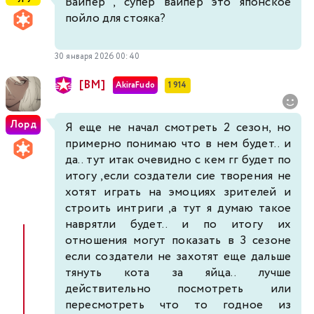
Вайпер , супер вайпер это японское
пойло для стояка?
30 января 2026 00:40
[BM]
AkiraFudo
1 914
Лорд
Я еще не начал смотреть 2 сезон, но
примерно понимаю что в нем будет.. и
да.. тут итак очевидно с кем гг будет по
итогу ,если создатели сие творения не
хотят играть на эмоциях зрителей и
строить интриги ,а тут я думаю такое
наврятли будет.. и по итогу их
отношения могут показать в 3 сезоне
если создатели не захотят еще дальше
тянуть кота за яйца.. лучше
действительно посмотреть или
пересмотреть что то годное из