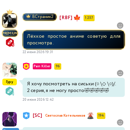
8Страник2
[RBF]
1 257
PREMIUM
Лёхкое простое аниме советую длля
просмотра .
22 июня 2026 19:31
Pain Killer
96
Гуру
Я хочу посмотреть на сиськи (○ \◇ \○)/.
2 серия, я не могу просто🤣🤣🤣🤣🤣
20 июня 2026 12:42
[SC]
Святослав Котельников
194