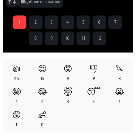
Добавить заметку
1
2
3
4
5
6
7
8
9
10
11
12
👍
😍
😡
👎
🔪
24
15
9
9
8
🤪
😂
🤯
😴
😭
4
4
3
3
1
😲
👶
1
0