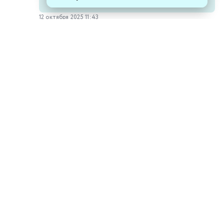
12 октября 2025 11:43
M_zhigan
5
Гуру
Второй сезон всем хуже, и рисовка
так себе (еще и местами меняется, но
они не киото анимэйшен чтобы все
сделать хорошо), и приколов как то
меньше, некоторые серии
действительно прям хорошо как в
первом сезоне,а другие вообще
проходные. Кстати они и с девочкой
зайкой вторым сезоном накосячили,
все на одно лицо не разберешь кто
есть кто. Будем надеяться что 3 сезон
будет финалом и без косяков.
15 октября 2025 11:17