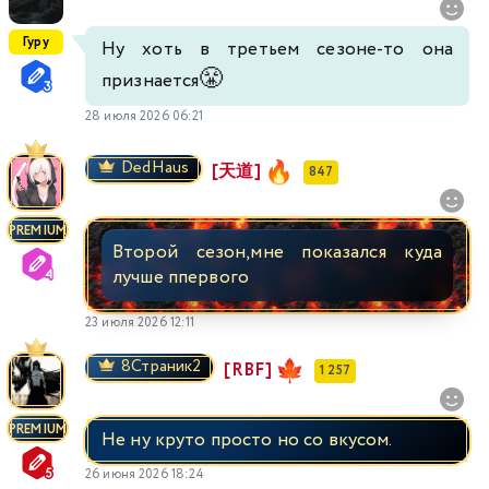
Гуру
Ну хоть в третьем сезоне-то она
😤
признается
28 июля 2026 06:21
DedHaus
[天道]
847
PREMIUM
Второй сезон,мне показался куда
лучше ппервого
23 июля 2026 12:11
8Страник2
[RBF]
1 257
PREMIUM
Не ну круто просто но со вкусом.
26 июня 2026 18:24