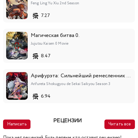
Feng Ling Yu Xiu 2nd Season
7.27
Магическая битва 0.
Jujutsu Kaisen 0 Movie
8.47
Арифурэта: Сильнейший ремесленник в мире 3
Arifureta Shokugyou de Sekai Saikyou Season 3
6.94
РЕЦЕНЗИИ
Написать
Читать все
Пока нет рецензий. Будь первым, кто оставит рецензию!