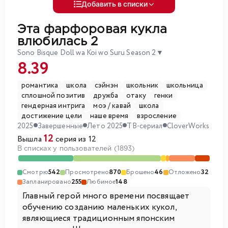
Добавить в списки
Эта фарфоровая кукла
влюбилась 2
Sono Bisque Doll wa Koi wo Suru Season 2
▼
8.39
романтика
школа
сэйнэн
школьник
школьница
сплошной позитив
дружба
отаку
генки
гендерная интрига
моэ / кавай
школа
достижение цели
наше время
взросление
2025
Завершенные
Лето 2025
ТВ-сериал
CloverWorks
12
Вышла
серия из 12
В списках у пользователей (1893)
Смотрю
542
Просмотрено
870
Брошено
46
Отложено
32
Запланировано
255
Любимое
148
Главный герой много времени посвящает
обучению созданию маленьких кукол,
являющиеся традиционным японским