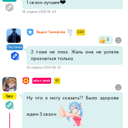
❤️
1 сезон лучшее
18 апреля 2026 18:45
Вадим Тимофеев
340
3
Постоялец
2 тоже не плох. Жаль она не успела
признаться только
26 апреля 2026 08:33
iakov smok
81
Гуру
Ну что я могу сказать!? Было здорова
ждем 3 сезон