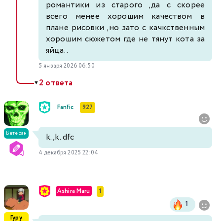
романтики из старого ,да с скорее
всего менее хорошим качеством в
плане рисовки ,но зато с качкственным
хорошим сюжетом где не тянут кота за
яйца..
5 января 2026 06:50
2 ответа
▼
Fanfic
927
Ветеран
k.,k. dfc
4 декабря 2025 22:04
Ashira Maru
1
1
Гуру