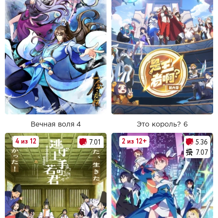
Вечная воля 4
Это король? 6
4 из 12
2 из 12+
7.01
5.36
7.07