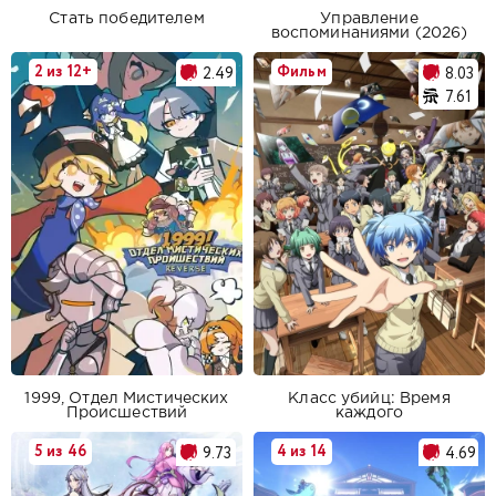
Стать победителем
Управление
воспоминаниями (2026)
2 из 12+
Фильм
2.49
8.03
7.61
1999, Отдел Мистических
Класс убийц: Время
Происшествий
каждого
5 из 46
4 из 14
9.73
4.69