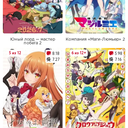
Юный лорд — мастер
Компания «Маги-Люмьер» 2
побега 2
5 из 12
6 из 12+
8.18
5.98
7.27
7.16