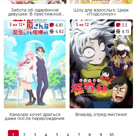
Забота об одарённой
Шоу для взрослых: Цирк
девушке: В престижной
«Подсолнух»
школе, полной
высококлассных учеников,
5 из 12+
5 из 12
6.81
5.5
я буду тайно заботиться о
самой красивой девушке
6.82
6.15
(не имеющей никаких
жизненных навыков)
Ханаори хочет драться
Вперёд, отряд мистики!
даже после перерождения
1
2
3
4
5
6
7
8
9
10
...