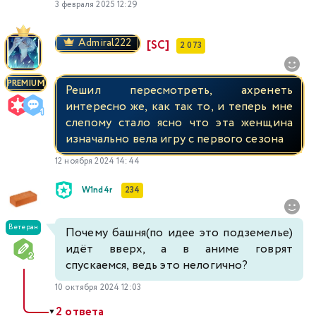
3 февраля 2025 12:29
Admiral222
[SC]
2 073
PREMIUM
Решил пересмотреть, ахренеть
интересно же, как так то, и теперь мне
слепому стало ясно что эта женщина
изначально вела игру с первого сезона
12 ноября 2024 14:44
W1nd4r
234
Ветеран
Почему башня(по идее это подземелье)
идёт вверх, а в аниме говрят
спускаемся, ведь это нелогично?
10 октября 2024 12:03
2 ответа
▼