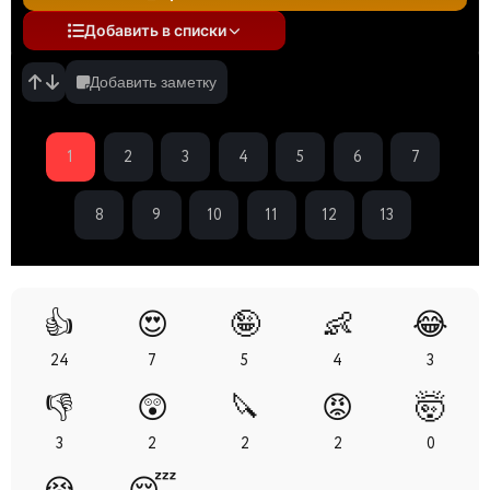
Добавить в списки
Добавить заметку
1
2
3
4
5
6
7
8
9
10
11
12
13
👍
😍
🤪
👶
😂
24
7
5
4
3
👎
😲
🔪
😡
🤯
3
2
2
2
0