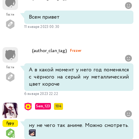
Гости
Всем привет
11 января 2023 00:30
{author_clan_tag}
Frzzer
Гости
А в какой момент у него год поменялся
с чёрного на серый ну металлический
цвет короче
6 января 2023 22:22
Sem_123
104
Гуру
ну не чего так аниме. Можно смотреть.