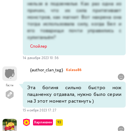
нельзя в подземелье. Как раз одна из
причин, что их сила притягивает
монстров, как магнит. Вот нахрена она
тогда использовала силу, когда Бел и
его товарищи почти управились с
хулиганьём?
Спойлер
14 декабря 2023 10:56
{author_clan_tag}
Koleso86
Гости
Эта богиня сильно быстро нож
пацаненку отдавала, нужно было серии
на 3 этот момент растянуть )
15 ноября 2023 17:27
Харликвен
93