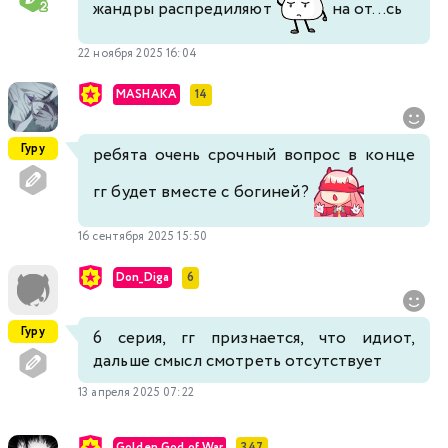
жандры распредиляют
на от...сь
22 ноября 2025 16:04
MASHAKA
14
Гуру
ребята очень срочный вопрос в конце
гг будет вместе с богиней?
16 сентября 2025 15:50
Don_Diga
6
Гуру
6 серия, гг признается, что идиот,
дальше смысл смотреть отсутствует
13 апреля 2025 07:22
Golden God of War
347