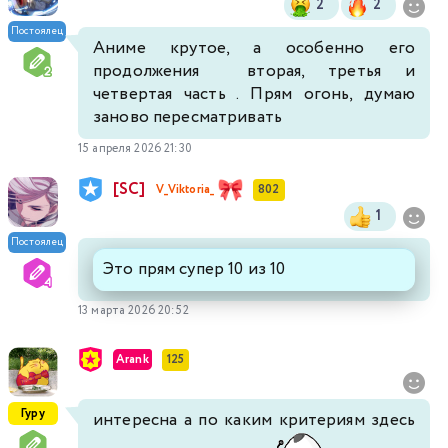
2
2
Постоялец
Аниме крутое, а особенно его
продолжения вторая, третья и
четвертая часть . Прям огонь, думаю
заново пересматривать
15 апреля 2026 21:30
[SC]
V_Viktoria_
802
1
Постоялец
Это прям супер 10 из 10
13 марта 2026 20:52
Arank
125
Гуру
интересна а по каким критериям здесь