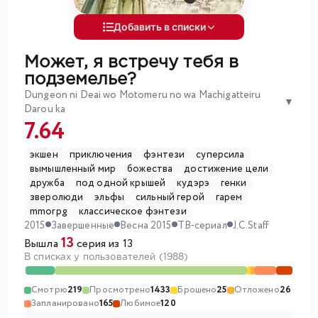
Добавить в списки
Может, я встречу тебя в
подземелье?
Dungeon ni Deai wo Motomeru no wa Machigatteiru
▼
Darou ka
7.64
экшен
приключения
фэнтези
суперсила
вымышленный мир
божества
достижение цели
дружба
под одной крышей
кудэрэ
генки
зверолюди
эльфы
сильный герой
гарем
mmorpg
классическое фэнтези
2015
Завершенные
Весна 2015
ТВ-сериал
J.C.Staff
13
Вышла
серия из 13
В списках у пользователей (1988)
Смотрю
219
Просмотрено
1433
Брошено
25
Отложено
26
Запланировано
165
Любимое
120