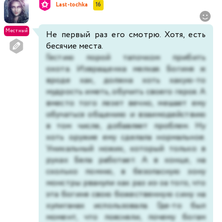
Last-tochka
16
Местный
Не первый раз его смотрю. Хотя, есть
бесячие места.
Гестию порой тапочком прибить
охота.
Извращенка мелкая. Богиня ж
вроде как, должна хоть какую-то
мудрость иметь, обучить своего героя. А
вместо того лезет вечно, мешает ему
обучаться общению и взаимодействию
в том числе, добавляет проблем. Ну
хоть оружие ему сделала нормальное.
Уникальный ножик, который только в
руках Бела работает. А в конце, на
сколько помню, в безопасную зону
монстры рванули как раз из-за того, что
эта богиня свою божественную сину на
хулиганах использовала. Где-то был
момент, что поясняли, почему богам