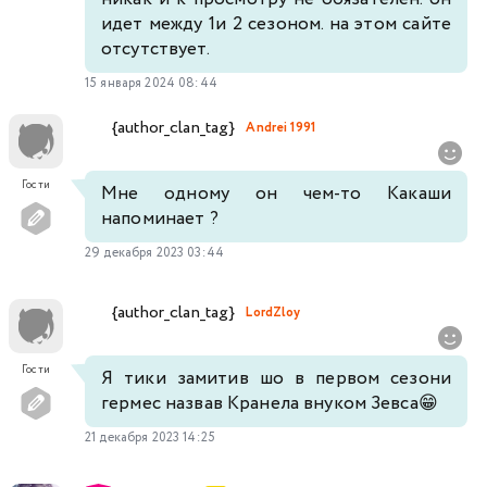
идет между 1и 2 сезоном. на этом сайте
отсутствует.
15 января 2024 08:44
{author_clan_tag}
Andrei 1991
Гости
Мне одному он чем-то Какаши
напоминает ?
29 декабря 2023 03:44
{author_clan_tag}
LordZloy
Гости
Я тики замитив шо в первом сезони
гермес назвав Кранела внуком Зевса😁
21 декабря 2023 14:25