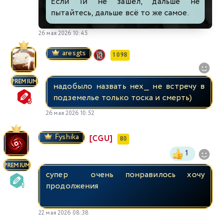
Если 1й не зашёл, дальше не
пытайтесь, дальше всё то же самое.
26 мая 2026 10:45
aresgts
1 098
PREMIUM
надобыло назвать нех__ не встречу в
подземелье только тоска и смерть)
26 мая 2026 10:52
Fyshika
[CGU]
80
1
PREMIUM
супер очень понравилось хочу
продолжения
22 мая 2026 08:38