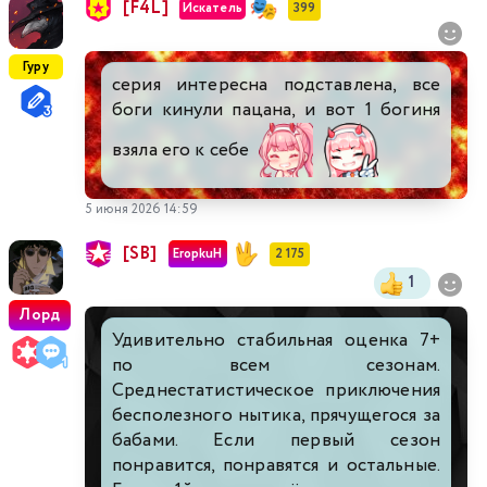
[F4L]
Искатель
399
Гуру
серия интересна подставлена, все
боги кинули пацана, и вот 1 богиня
взяла его к себе
5 июня 2026 14:59
[SB]
EropkuH
2 175
1
Лорд
Удивительно стабильная оценка 7+
по всем сезонам.
Среднестатистическое приключения
бесполезного нытика, прячущегося за
бабами. Если первый сезон
понравится, понравятся и остальные.