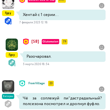
Гуру
Хентай с 1 серии...
7 февраля 2025 12:18
[SB]
Glutomaton
79
Гуру
Разочаровал.
5 марта 2026 18:54
FromVillage
23
Ветеран
Чё за соплежуй пи*дастрадальный?
полсезона посмотрел и дропнул фуфло.