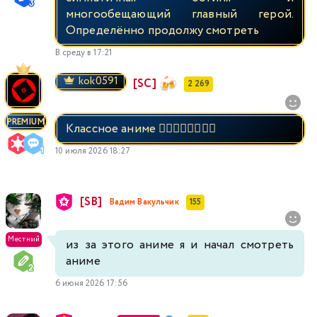
многообещающий главный герой.
Определённо продолжу смотреть
В среду в 17:21
kok0591
[SC]
2 269
PREMIUM
Классное аниме 👍🏻👍🏻👍🏻👍🏻
10 июля 2026 18:27
[SB]
Вадим Вакульчик
155
Местный
из за этого аниме я и начал смотреть
аниме
6 июня 2026 17:56