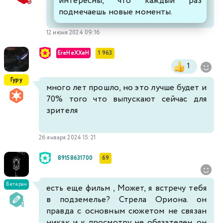
интересны, что каждый раз
подмечаешь новые моменты.
12 июня 2024 09:16
EreHeXXeH
1 963
1
Гуру
много лет прошло, но это лучше будет и
70% того что выпускают сейчас для
зрителя
26 января 2024 15:21
89158631700
69
Ветеран
есть еще фильм , Может, я встречу тебя
в подземелье? Стрела Ориона. он
правда с основным сюжетом не связан
никак и к просмотру не обязателен. он