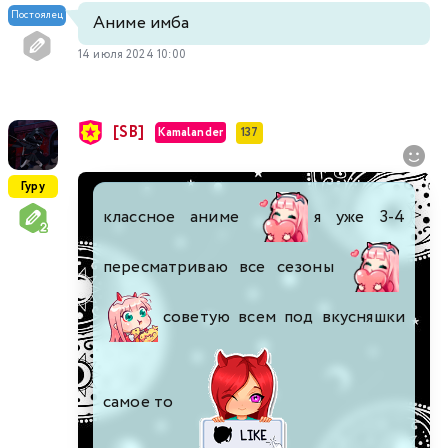
Постоялец
Аниме имба
14 июля 2024 10:00
[SB]
Kamalander
137
Гуру
классное аниме
я уже 3-4
пересматриваю все сезоны
советую всем под вкусняшки
самое то