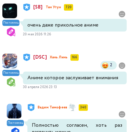
[SB]
Тан Утун
720
Постоялец
очень даже прикольное аниме
20 мая 2026 11:26
[DSC]
Хань Линь
166
2
Постоялец
Аниме которое заслуживает внимания
30 апреля 2026 23:13
Вадим Тимофеев
340
Постоялец
Полностью согласен, хоть раз