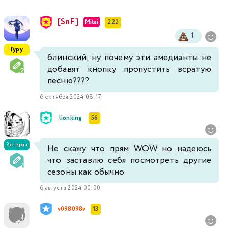
[SnF]
Mitai
222
1
Гуру
блинский, ну почему эти амедианты не
добавят кнопку пропустить всратую
песню????
6 октября 2024 08:17
lionking
56
Ветеран
Не скажу что прям WOW но надеюсь
что заставлю себя посмотреть другие
сезоны как обычно
6 августа 2024 00:00
v098098v
13