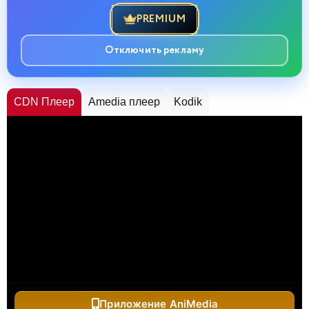
PREMIUM
Отключить рекламу
CDN Плеер
Amedia плеер
Kodik
Приложение AniMedia