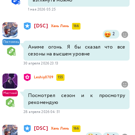
взглянуть можно
1 мая 2026 05:25
[DSC]
Хань Линь
166
2
Постоялец
Аниме огонь. Я бы сказал что все
сезоны на высшем уровне
30 апреля 2026 23:13
Leshiy0709
155
Местный
Посмотрел сезон и к просмотру
рекомендую
28 апреля 2026 04:51
[DSC]
Хань Линь
166