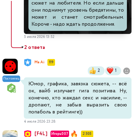
сюжет на любителя. Но если дальше
они поднимут уровень бредятины, то
может и станет смотрибельным.
Короче - надо ждать продолжения.
5 июля 2026 13:52
2 ответа
▼
Ma Ai
119
2
1
Постоялец
Юмор, графика, завязка сюжета, -- всё
ок, вайб излучает гига позитива. Ну,
конечно, кто жаждал секс и насилие, --
дропают, не забыв выразить свою
попаболь в рейтинге))
4 июля 2026 23:28
[F4L]
Игорь007
2 505