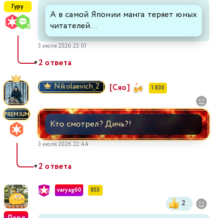
Гуру
А в самой Японии манга теряет юных
читателей...
3 июля 2026 23:01
2 ответа
▼
Nikolaevich_2
[Сяо]
1 830
PREMIUM
Кто смотрел? Дичь?!
3 июля 2026 22:44
2 ответа
▼
varyag60
855
2
Лорд