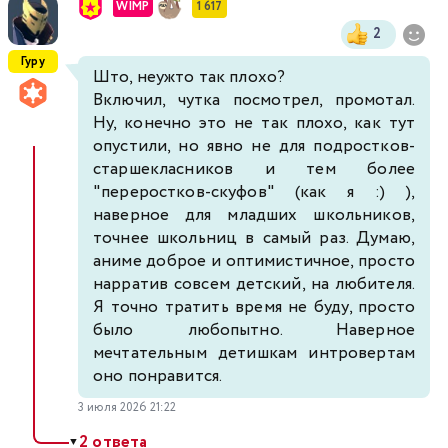
WIMP
1 617
2
Гуру
Што, неужто так плохо?
Включил, чутка посмотрел, промотал.
Ну, конечно это не так плохо, как тут
опустили, но явно не для подростков-
старшекласников и тем более
"переростков-скуфов" (как я :) ),
наверное для младших школьников,
точнее школьниц в самый раз. Думаю,
аниме доброе и оптимистичное, просто
нарратив совсем детский, на любителя.
Я точно тратить время не буду, просто
было любопытно. Наверное
мечтательным детишкам интровертам
оно понравится.
3 июля 2026 21:22
2 ответа
▼