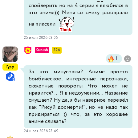
спойлерить но на 4 серии я влюбился в
это аниме))) Меня со смеху разоврало
на пиксели
25 июля 2026 03:05
Kutush
324
1
Гуру
За что минусовки? Аниме просто
бомбическое, интересные персонажи,
сюжетные повороты. Что может не
нравится? ... Я в недоумении... Название
смущает? Ну да, я бы наверное перевёл
как "Рисуй досмерти!", но не надо так
придираться )) что, за это хорошее
аниме сливать?
24 июля 2026 23:49