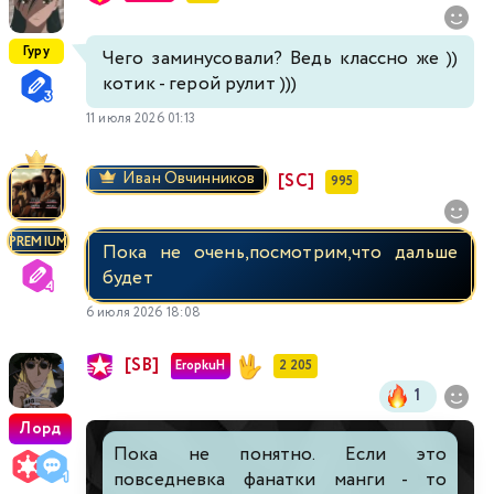
Гуру
Чего заминусовали? Ведь классно же ))
котик - герой рулит )))
11 июля 2026 01:13
Иван Овчинников
[SC]
995
PREMIUM
Пока не очень,посмотрим,что дальше
будет
6 июля 2026 18:08
[SB]
EropkuH
2 205
1
Лорд
Пока не понятно. Если это
повседневка фанатки манги - то