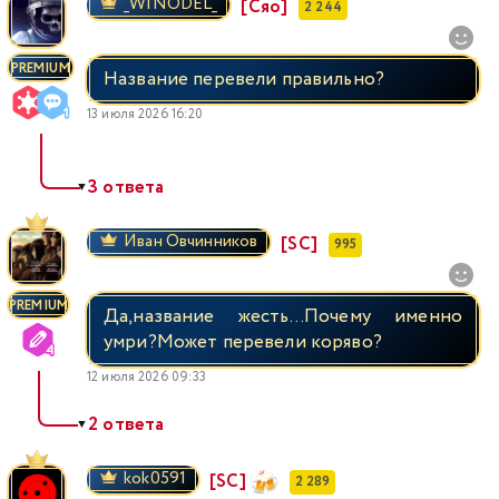
_WINODEL_
[Сяо]
2 244
PREMIUM
Название перевели правильно?
13 июля 2026 16:20
3 ответа
▼
Иван Овчинников
[SC]
995
PREMIUM
Да,название жесть...Почему именно
умри?Может перевели коряво?
12 июля 2026 09:33
2 ответа
▼
kok0591
[SC]
2 289