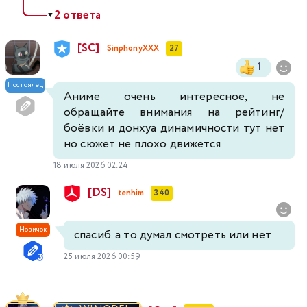
2 ответа
▼
[SC]
SinphonyXXX
27
1
Постоялец
Аниме очень интересное, не
обращайте внимания на рейтинг/
боёвки и донхуа динамичности тут нет
но сюжет не плохо движется
18 июля 2026 02:24
[DS]
tenhim
340
Новичок
спасиб. а то думал смотреть или нет
25 июля 2026 00:59