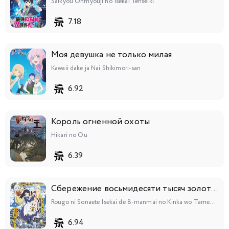
Saikyou Onmyouji no Isekai Tenseiki
7.18
Моя девушка не только милая
Kawaii dake ja Nai Shikimori-san
6.92
Король огненной охоты
Hikari no Ou
6.39
Сбережение восьмидесяти тысяч золотых монет в другом мире к моей старости
Rougo ni Sonaete Isekai de 8-manmai no Kinka wo Tamemasu
6.94