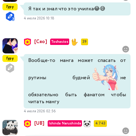
Гуру
Я так и знал что это училка😂😅
4 июля 2026 10:18
[Сяо]
Toshastos
39
Гуру
Вообще-то манга может спасать от
рутины будней
не
обязательно быть фанатом чтобы
читать мангу
4 июля 2026 02:56
[UB]
Ishinda Narushinda
4 743