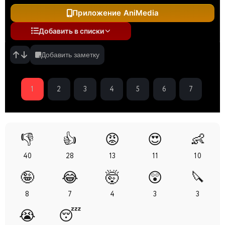
Приложение AniMedia
Добавить в списки
Добавить заметку
1
2
3
4
5
6
7
👎
👍
😡
😍
👶
40
28
13
11
10
🤪
😂
🤯
😲
🔪
8
7
4
3
3
😭
😴