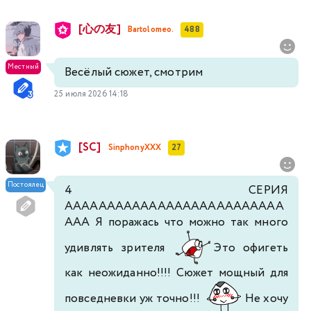
[心の友]
Bartolomeo.
488
Местный
Весёлый сюжет, смотрим
25 июля 2026 14:18
[SC]
SinphonyXXX
27
Постоялец
4 СЕРИЯ
АААААААААААААААААААААААААА
ААА Я поражась что можно так много
удивлять зрителя
Это офигеть
как неожиданно!!!! Сюжет мощный для
повседневки уж точно!!!
Не хочу