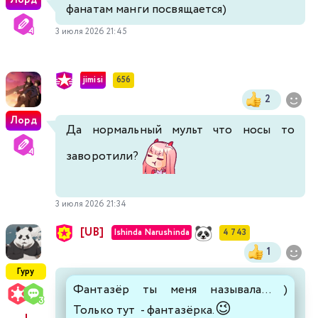
фанатам манги посвящается)
3 июля 2026 21:45
jimisi
656
2
Лорд
Да нормальный мульт что носы то
заворотили?
3 июля 2026 21:34
[UB]
Ishinda Narushinda
4 743
1
Гуру
Фантазёр ты меня называла... )
😉
Только тут - фантазёрка.