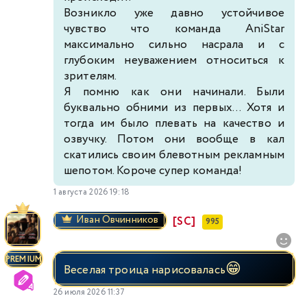
Возникло уже давно устойчивое
чувство что команда AniStar
максимально сильно насрала и с
глубоким неуважением относиться к
зрителям.
Я помню как они начинали. Были
буквально обними из первых... Хотя и
тогда им было плевать на качество и
озвучку. Потом они вообще в кал
скатились своим блевотным рекламным
шепотом. Короче супер команда!
1 августа 2026 19:18
Иван Овчинников
[SC]
995
PREMIUM
😁
Веселая троица нарисовалась
26 июля 2026 11:37