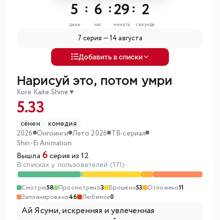
5
:
6
:
29
:
1
день
час
минута
секунда
7 серия —
14 августа
Добавить в списки
Нарисуй это, потом умри
Kore Kaite Shine
▼
5.33
сёнен
комедия
2026
Онгоинги
Лето 2026
ТВ-сериал
Shin-Ei Animation
6
Вышла
серия из 12
В списках у пользователей (171)
Смотрю
58
Просмотрено
3
Брошено
53
Отложено
11
Запланировано
46
Любимое
0
Ай Ясуми, искренняя и увлеченная