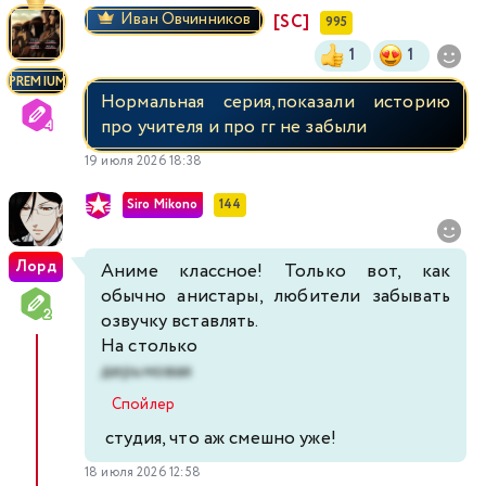
Иван Овчинников
[SC]
995
1
1
PREMIUM
Нормальная серия,показали историю
про учителя и про гг не забыли
19 июля 2026 18:38
Siro Mikono
144
Лорд
Аниме классное! Только вот, как
обычно анистары, любители забывать
озвучку вставлять.
На столько
дерьмовая
Спойлер
студия, что аж смешно уже!
18 июля 2026 12:58