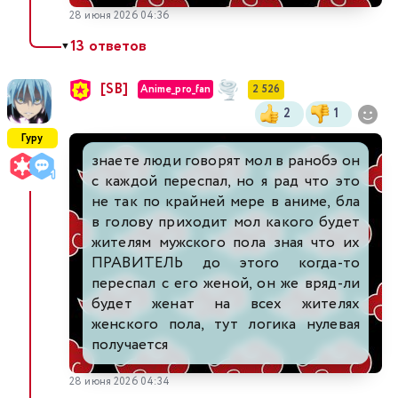
28 июня 2026 04:36
13 ответов
▼
[SB]
Anime_pro_fan
2 526
2
1
Гуру
знаете люди говорят мол в ранобэ он
с каждой переспал, но я рад что это
не так по крайней мере в аниме, бла
в голову приходит мол какого будет
жителям мужского пола зная что их
ПРАВИТЕЛЬ до этого когда-то
переспал с его женой, он же вряд-ли
будет женат на всех жителях
женского пола, тут логика нулевая
получается
28 июня 2026 04:34