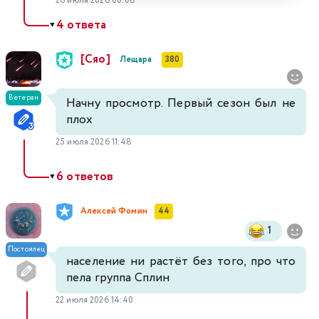
26 июля 2026 00:08
4 ответа
▼
[Сяо]
Лещара
380
Ветеран
Начну просмотр. Первый сезон был не
плох
25 июля 2026 11:48
6 ответов
▼
Алексей Фомин
44
1
Постоялец
население ни растёт без того, про что
пела группа Сплин
22 июля 2026 14:40