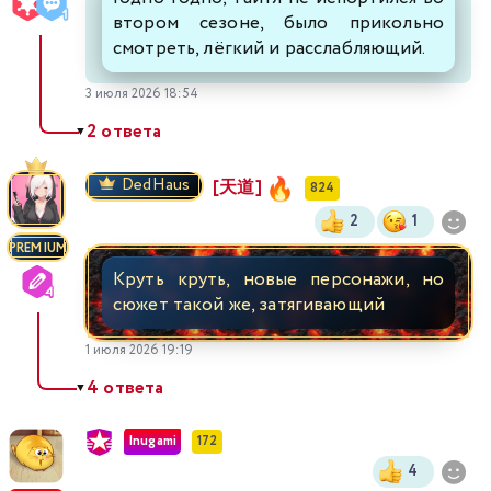
втором сезоне, было прикольно
смотреть, лёгкий и расслабляющий.
3 июля 2026 18:54
2 ответа
▼
DedHaus
[天道]
824
2
1
PREMIUM
Круть круть, новые персонажи, но
сюжет такой же, затягивающий
1 июля 2026 19:19
4 ответа
▼
Inugami
172
4