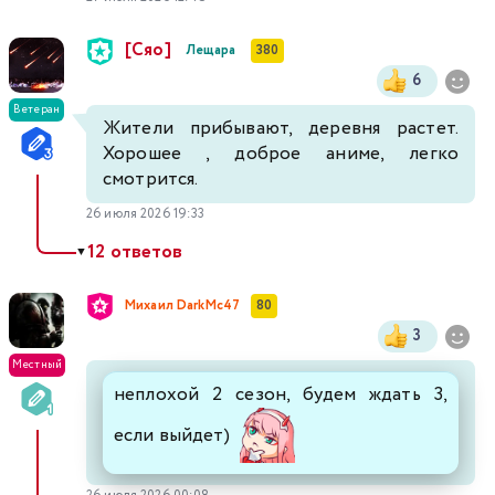
[Сяо]
Лещара
380
6
Ветеран
Жители прибывают, деревня растет.
Хорошее , доброе аниме, легко
смотрится.
26 июля 2026 19:33
12 ответов
▼
Михаил DarkMc47
80
3
Местный
неплохой 2 сезон, будем ждать 3,
если выйдет)