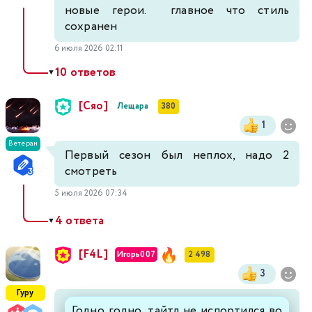
новые герои. главное что стиль
сохранен
6 июля 2026 02:11
10 ответов
▼
[Сяо]
Лещара
380
1
Ветеран
Первый сезон был неплох, надо 2
смотреть
5 июля 2026 07:34
4 ответа
▼
[F4L]
Игорь007
2 498
3
Гуру
Годно годно, тайтл не испортился во