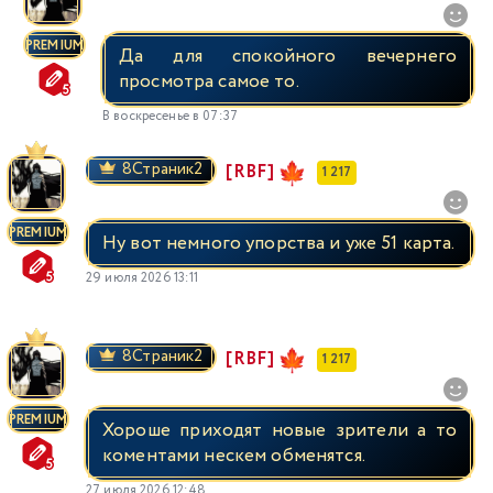
PREMIUM
Да для спокойного вечернего
просмотра самое то.
В воскресенье в 07:37
8Страник2
[RBF]
1 217
PREMIUM
Ну вот немного упорства и уже 51 карта.
29 июля 2026 13:11
8Страник2
[RBF]
1 217
PREMIUM
Хороше приходят новые зрители а то
коментами нескем обменятся.
27 июля 2026 12:48