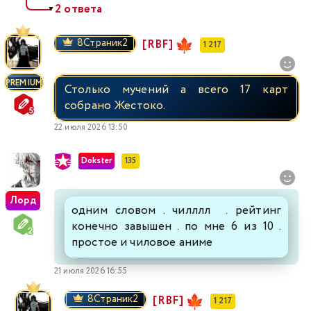
2 ответа
▼
8Страник2
[RBF]
1 217
PREMIUM
Столько мучений а всего 17 карт
собрано Жестоко.
22 июля 2026 13:50
Dokster
135
Лорд
одним словом . чилллл . рейтинг
конечно завышен . по мне 6 из 10 .
простое и чиловое аниме
21 июля 2026 16:55
8Страник2
[RBF]
1 217