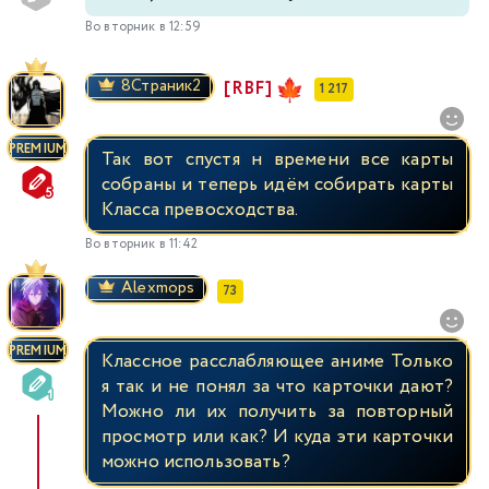
Во вторник в 12:59
8Страник2
[RBF]
1 217
PREMIUM
Так вот спустя н времени все карты
собраны и теперь идём собирать карты
Класса превосходства.
Во вторник в 11:42
Alexmops
73
PREMIUM
Классное расслабляющее аниме Только
я так и не понял за что карточки дают?
Можно ли их получить за повторный
просмотр или как? И куда эти карточки
можно использовать?