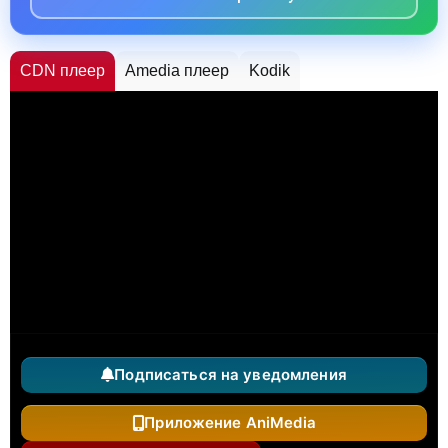
CDN плеер
Amedia плеер
Kodik
Подписаться на уведомления
Приложение AniMedia