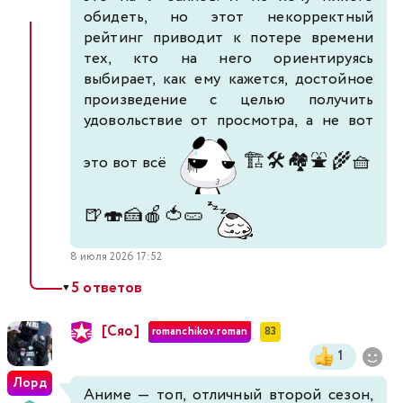
обидеть, но этот некорректный
рейтинг приводит к потере времени
тех, кто на него ориентируясь
выбирает, как ему кажется, достойное
произведение с целью получить
удовольствие от просмотра, а не вот
🏗️
🛠️
🏘️
⛲
🌾
🧺
это вот всё
🍺
🍣
🍰
🍎
🍅
🥒
8 июля 2026 17:52
5 ответов
▼
[Сяо]
romanchikov.roman
83
1
Лорд
Аниме — топ, отличный второй сезон,