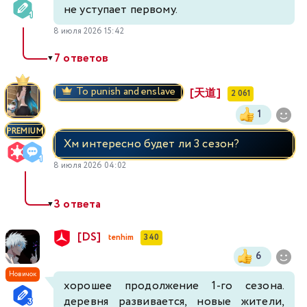
не уступает первому.
8 июля 2026 15:42
7 ответов
▼
To punish and enslave
[天道]
2 061
1
PREMIUM
Хм интересно будет ли 3 сезон?
8 июля 2026 04:02
3 ответа
▼
[DS]
tenhim
340
6
Новичок
хорошее продолжение 1-го сезона.
деревня развивается, новые жители,