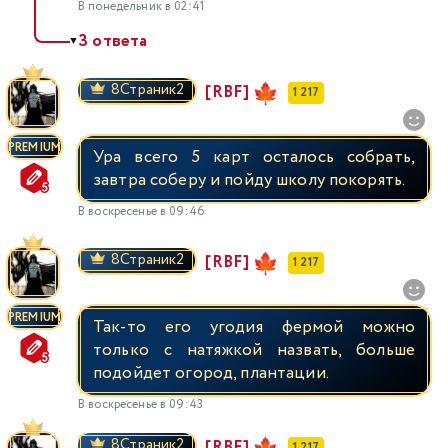
В понедельник в 02:41
3 ответа
▼
8Страник2
[RBF]
1 217
PREMIUM
Ура всего 5 карт осталось собрать,
завтра соберу и пойду школу покорять.
В воскресенье в 09:46
8Страник2
[RBF]
1 217
PREMIUM
Так-то его угодия фермой можно
только с натяжкой назвать, больше
подойдет огород, плантации.
В воскресенье в 09:43
8Страник2
[RBF]
1 217