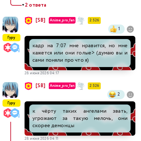
2 ответа
▼
[SB]
Anime_pro_fan
2 526
1
Гуру
кадр на 7:07 мне нравится, но мне
кажется или они голые> (думаю вы и
сами поняли про что я)
28 июня 2026 04:17
[SB]
Anime_pro_fan
2 526
2
Гуру
к чёрту таких ангелами звать,
угрожают за такую мелочь, они
скорее демонцы
28 июня 2026 04:11