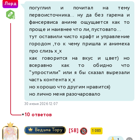
Лорд
погуглил и почитал на тему
первоисточника... ну да без гарема и
фансервиса аниме ощущается как то
проще и наивнее что ли, пустовато...
тут оставили чисто крафт и управление
городом ,то к чему пришла и анимеха
про слизь х_х
как говорится на вкус и цвет) но
всеравно как то обидно что
"упростили" или я бы сказал вырезали
часть контента х_х
но хорошо что другим нравится)
но лично меня разочаровало
30 июня 2026 12:07
10 ответов
▼
Ведьма Тору
[SB]
1 085