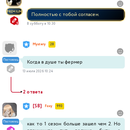
PREMIUM
Полностью с тобой согласен.
В субботу в 10:30
Mystery
28
Постоялец
Когда в душе ты фермер
13 июля 2026 10:24
2 ответа
▼
[SB]
Foxy
993
Постоялец
как то 1 сезон больше зашел чем 2. Но