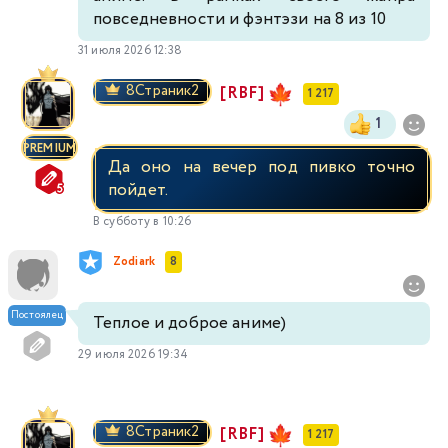
повседневности и фэнтэзи на 8 из 10
31 июля 2026 12:38
8Страник2
[RBF]
1 217
1
PREMIUM
Да оно на вечер под пивко точно
пойдет.
В субботу в 10:26
Zodiark
8
Постоялец
Теплое и доброе аниме)
29 июля 2026 19:34
8Страник2
[RBF]
1 217