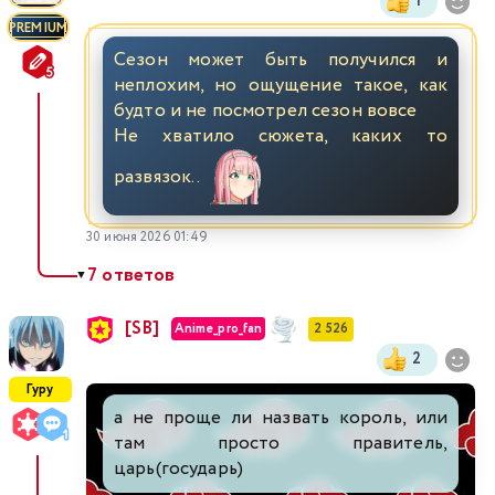
1
PREMIUM
Сезон может быть получился и
неплохим, но ощущение такое, как
будто и не посмотрел сезон вовсе
Не хватило сюжета, каких то
развязок..
30 июня 2026 01:49
7 ответов
▼
[SB]
Anime_pro_fan
2 526
2
Гуру
а не проще ли назвать король, или
там просто правитель,
царь(государь)