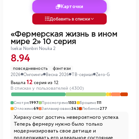
Карточки
Добавить в списки
«Фермерская жизнь в ином
мире 2»
10 серия
Isekai Nonbiri Nouka 2
8.94
повседневность
фэнтези
2026
Онгоинги
Весна 2026
ТВ-сериал
Zero-G
12
Вышла
серия из 12
В списках у пользователей (4300)
Смотрю
1997
Просмотрено
1503
Брошено
111
Отложено
69
Запланировано
343
Любимое
277
Хираку смог достичь невероятного успеха.
Теперь фермеру нужно было только
модернизировать свое детище и
поддерживать его идеальное состояние.