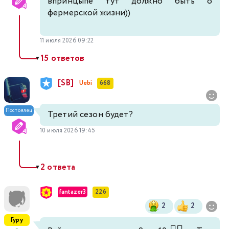
впринцыпе тут должно быть о
фермерской жизни))
11 июля 2026 09:22
15 ответов
▼
[SB]
Uebi
668
Постоялец
Третий сезон будет?
10 июля 2026 19:45
2 ответа
▼
fantazer3
226
2
2
Гуру