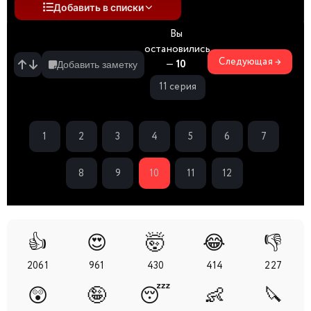
Добавить в списки
Вы
остановились
Следующая →
—
10
Добавить заметку
11 серия
1
2
3
4
5
6
7
8
9
10
11
12
👍
😍
🤯
😂
👎
2061
961
430
414
227
😲
🤪
😴
👶
🔪