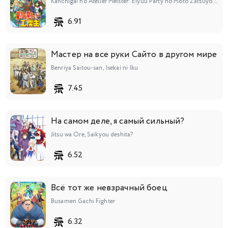
Kanchigai no Atelier Meister: Eiyuu Party no Moto Zatsuyougakari ga, Jitsu wa Sentou Igai ga SSS Rank Datta to Iu Yoku Aru Hanashi
6.91
Мастер на все руки Сайто в другом мире
Benriya Saitou-san, Isekai ni Iku
7.45
На самом деле, я самый сильный?
Jitsu wa Ore, Saikyou deshita?
6.52
Всё тот же невзрачный боец
Busamen Gachi Fighter
6.32