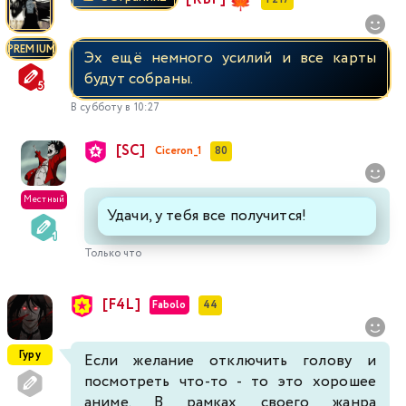
PREMIUM
Эх ещё немного усилий и все карты
будут собраны.
В субботу в 10:27
[SC]
Ciceron_1
80
Местный
Удачи, у тебя все получится!
Только что
[F4L]
Fabolo
44
Гуру
Если желание отключить голову и
посмотреть что-то - то это хорошее
аниме. В рамках своего жанра