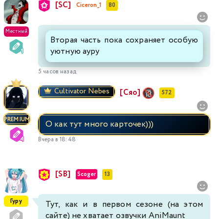
[SC]
Ciceron_1
80
Местный
Вторая часть пока сохраняет особую
уютную ауру
5 часов назад
Cultivator Nebes
[Сяо]
572
PREMIUM
О как тут много карточек)))
Вчера в 18:48
[SB]
Scoger
13
Гуру
Тут, как и в первом сезоне (на этом
сайте) не хватает озвучки AniMaunt