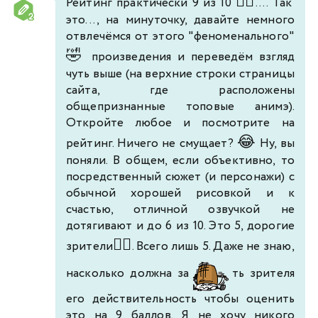
🤦‍♂️
Рейтинг практически 9 из 10
.... Так
это..., на минуточку, давайте немного
отвлечёмся от этого "феноменального"
🤣
произведения и переведём взгляд
чуть выше (на верхние строки страницы
сайта, где расположены
общепризнанные топовые анимэ).
Откройте любое и посмотрите на
😂
рейтинг. Ничего не смущает?
Ну, вы
поняли. В общем, если объективно, то
посредственный сюжет (и персонажи) с
обычной хорошей рисовкой и к
счастью, отличной озвучкой не
дотягивают и до 6 из 10. Это 5, дорогие
🤷‍♂️
зрители
. Всего лишь 5. Даже не знаю,
насколько должна за
ть зрителя
его действительность чтобы оценить
это на 9 баллов. Я не хочу никого