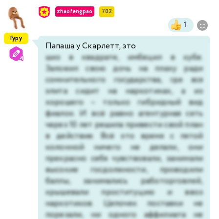
zhaofengpao
702
1
Гуру
Папаша у Скарлетт, это
шиз в квадрате, имбецил в кубе.
Заложил свою дочь на плаху ради
сомнительного государства, где вся
элита сидит на наркотиках, а из
хорошего – только гибридный вид
фиалок. И всё равно агентурная сеть
через 10 лет решила привести свой план
в действие. Всё это время с пятой
колонной ничего не делали, они
прекрасно себя чувствовали, занимали
высокие госдолжности, проводили
баллы, занимались работорговлей,
крышевали проституцию и ввоз
наркотиков. Цепочек поставки не
порезали, ни одного аффилиата не