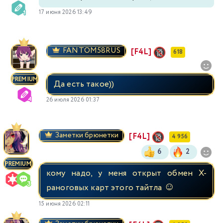
17 июня 2026 13:49
FANTOM58RUS
[F4L]
618
PREMIUM
Да есть такое))
26 июля 2026 01:37
Заметки брюнетки
[F4L]
4 956
6
2
PREMIUM
кому надо, у меня открыт обмен Х-
☺️
раноговых карт этого тайтла
15 июня 2026 02:11