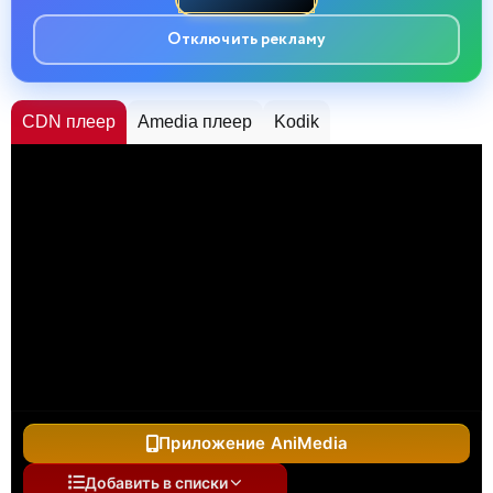
Отключить рекламу
CDN плеер
Amedia плеер
Kodik
Приложение AniMedia
Добавить в списки