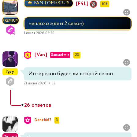
FANTOM58RUS
[F4L]
618
PREMIUM
неплохо ждем 2 сезон)
1 июля 2026 02:30
[Van]
Samuelm.z
23
Гуру
Интересно будет ли второй сезон
21 июня 2026 17:32
26 ответов
▼
Denzi667
3
Местный