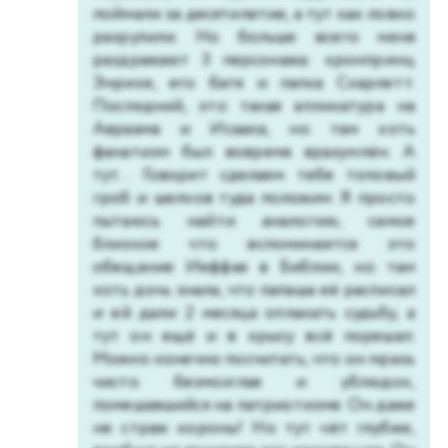
поймали за десятилетие, а тут как ловко
разрулили. Но больше всего меня
раздражают 3 персонажа: кронпринц
Энрике, его батя и папка Скарлетт.
Последний, это такая апликатура на
Авраама и Исаака, но там хоть
фанатизм был вовремя вразумлён. А
тут... Говорит сделаем тебе топовый
гроб и шелков туда положим. Я просто
пытаюсь найти аналогию, самое
близкое что вспоминается это
обещание Иеффая в Библии, но там
хоть дочь знала, что папаша её расписал
и ей дали 2 месяца оплакать судьбу, а
тут он ещё и в крысу всё порешал.
Можно конечно посчитать, что он мразь
чисто безмозглая и ублюдок,
помешавшийся на патриотизме. Он даже
не страж короны! Но тут чёт глубже,