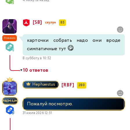
4 минуты назад
[SB]
сяулун
85
Новичок
карточки собрать надо они вроде
😋
симпатичные тут
В субботу в 10:52
10 ответов
▼
Hephaestus
[RBF]
280
PREMIUM
Пожалуй посмотрю.
31 июля 2026 12:51