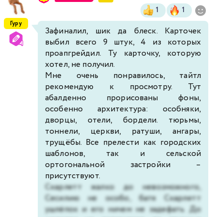
1
1
Гуру
Зафиналил, шик да блеск. Карточек
выбил всего 9 штук, 4 из которых
проапгрейдил. Ту карточку, которую
хотел, не получил.
Мне очень понравилось, тайтл
рекомендую к просмотру. Тут
абалденно прорисованы фоны,
особенно архитектура: особняки,
дворцы, отели, бордели. тюрьмы,
тоннели, церкви, ратуши, ангары,
трущёбы. Все прелести как городских
шаблонов, так и сельской
ортогональной застройки –
присутствуют.
Скарлетт жалко до невозможного,
Сесилию не особо, батя Скарлетт
ушлёпок и его ничем не задефать. До