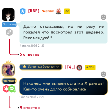
[RBF]
Nephilim
22
Постоялец
Долго откладывал, но ни разу не
пожалел что посмотрел этот шедевер.
Рекомендую!!!
4 июля 2026 21:23
5 ответов
▼
Заметки брюнетки
[F4L]
4 956
PREMIUM
Наконец мне выпали остатки Х рангов!
Как-то очень долго собирались
1 июля 2026 20:23
9 ответов
▼