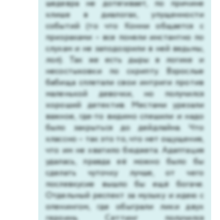
шедевра не дотягивает, по причине
клише в диалогах, упущенности
событий (то что Конни общается с
призраками – все поняли инстантно по
слухам и не заподозрили в ней ведьмы,
лол). Так же есть дыры в логике и
несостыковки по скрипту. Взрослые
бабища сплетали свои интриги против
маленькой девочки, но получился
хороший детектив. Местами урезали
важное, где-то видимо спешили и надо
было закрыться до дейдлайна. Что
классно – так это то, что нет ощущения,
что им не хватило бюджета. Адаптация
удалась, правда её можно было бы
сделать чуточку лучше, от чего
послевкусие вышло бы ещё богаче.
Отдельный респект за музыку и идею с
опенингом, где обыграли лики двух
героинь. Сеттинг получился