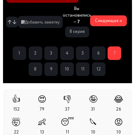
Вы
остановились
Следующая →
—
7
Добавить заметку
8 серия
1
2
3
4
5
6
7
8
9
10
11
12
👍
😍
👎
🤪
😂
152
79
37
31
26
🤯
👶
😴
🔪
😡
22
13
11
10
10