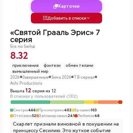
Карточки
Добавить в списки
«Святой Грааль Эрис»
7
серия
Eris no Seihai
8.32
приключения
фэнтези
обмен телами
вымышленный мир
2026
Завершенные
Зима 2026
ТВ-сериал
Ashi Productions
12
Вышла
серия из 12
В списках у пользователей (1312)
Смотрю
466
Просмотрено
402
Брошено
103
Отложено
52
Запланировано
241
Любимое
48
Скарлет признали виновной в покушении на
принцессу Сесилию. Это жуткое событие