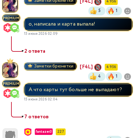
Заметки брюнетки
[F4L]
4 956
5
1
PREMIUM
о, написала и карта выпала!
15 июня 2026 02:09
2 ответа
▼
Заметки брюнетки
[F4L]
4 956
4
1
PREMIUM
А что карты тут больше не выпадают?
15 июня 2026 02:04
7 ответов
▼
fantazer3
227