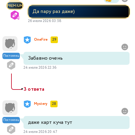
PREMIUM
Да пару раз даже)
26 июля 2026 03:58
OneFire
29
Постоялец
Забавно очень
24 июля 2026 22:36
3 ответа
▼
Mystery
28
Постоялец
даже карт куча тут
24 июля 2026 20:47