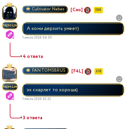
Cultivator Nebes
[Сяо]
588
PREMIUM
А кони дерзить умеет)
1 июля 2026 04:03
4 ответа
▼
FANTOM58RUS
[F4L]
618
PREMIUM
эх скарлет то хороша)
1 июля 2026 03:22
3 ответа
▼