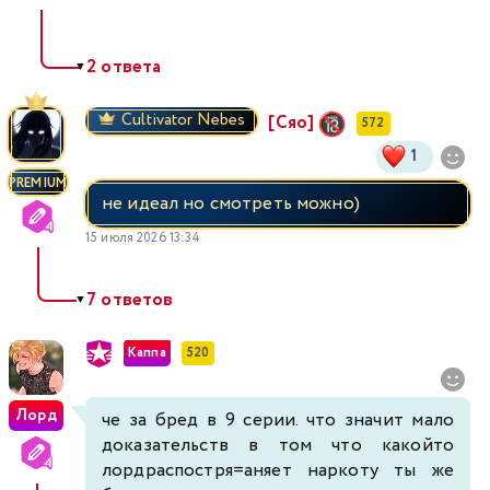
2 ответа
▼
Cultivator Nebes
[Сяо]
572
1
PREMIUM
не идеал но смотреть можно)
15 июля 2026 13:34
7 ответов
▼
Каппа
520
Лорд
че за бред в 9 серии. что значит мало
доказательств в том что какойто
лордраспостря=аняет наркоту ты же