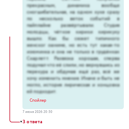
прекрасным, динамика вообще
сногшибательная, на одном хуке сразу
по несколько веток событий в
пайплайне развёртывали. Студия
молодцы, чёткое кирики кирикуку
вышло. Как бы сюжет типичного
женског оаниме, но есть тут какая-то
изюминка и она не только в грудёнках
Скарлетт. Развязка хорошая, сперва
подумал что её слили, но вернувшись из
перекура и обдумав ещё раз, всё же
хочу изменить мнение. Иначе и быть не
могло, история лирическая и концовка
ей подходит.
Спойлер
7 июня 2026 20:50
3 ответа
▼