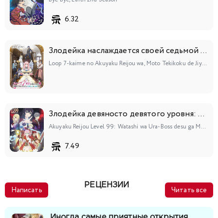
6.32
Злодейка наслаждается своей седьмой жизнью в качестве свободолюбивой невесты во вражеской стране
Loop 7-kaime no Akuyaku Reijou wa, Moto Tekikoku de Jiyuu Kimama na Hanayome Seikatsu wo Mankitsu suru
Злодейка девяносто девятого уровня: «Я босс, но не король демонов»
Akuyaku Reijou Level 99: Watashi wa Ura-Boss desu ga Maou dewa Arimasen
7.49
РЕЦЕНЗИИ
Написать
Читать все
Иногда самые приятные открытия