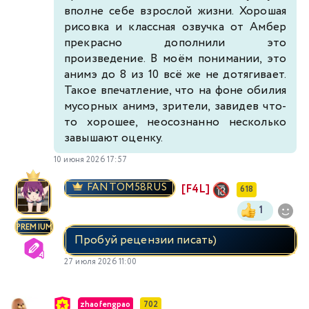
вполне себе взрослой жизни. Хорошая
рисовка и классная озвучка от Амбер
прекрасно дополнили это
произведение. В моём понимании, это
анимэ до 8 из 10 всё же не дотягивает.
Такое впечатление, что на фоне обилия
мусорных анимэ, зрители, завидев что-
то хорошее, неосознанно несколько
завышают оценку.
10 июня 2026 17:57
FANTOM58RUS
[F4L]
618
1
PREMIUM
Пробуй рецензии писать)
27 июля 2026 11:00
zhaofengpao
702