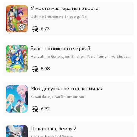
У моего мастера нет хвоста
Uchi no Shishou wa Shippo ga Nai
6.73
Власть книжного червя 3
Honzuki no Gekokujou: Shisho ni Naru Tame ni wa Shudan wo Erandeiraremasen 3rd Season
8.08
Моя девушка не только милая
Kawaii dake ja Nai Shikimori-san
6.92
Пока-пока, Земля 2
Bye Bye, Earth 2nd Season