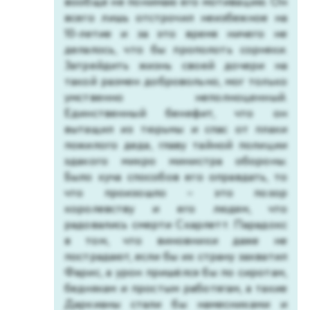
вообще не понимаю его мотивацию. Он
всего лишь отстрочил неизбежное на
10-летие и за это время ничего не
делалось, что бы прополоть сорняки.
Затрейдить жизнь своей дочери на
такой размен добровольно, мог только
умственно неполноценный.
Единственный бенефит, что он
вытащил из тюрьмы и спас от плахи
пожилого деда, главу тайной полиции
эдакого микро министра обороны.
Было куча способов его оправдать, то
что произошло – это позор
королевству и его людям, что
радовались смерти Скарлетт. Парадокс
в том, что виновники даже не
пострадают, если бы их страну захватил
Фарис, а урон пришёлся бы по сиротам,
беднякам и простым работягам, а такие
Даркианы стали бы намесниками и