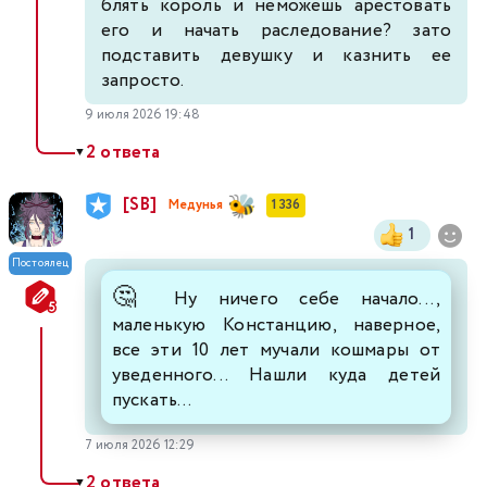
блять король и неможешь арестовать
его и начать раследование? зато
подставить девушку и казнить ее
запросто.
9 июля 2026 19:48
2 ответа
▼
[SB]
Медунья
1 336
1
Постоялец
🤔
Ну ничего себе начало...,
маленькую Констанцию, наверное,
все эти 10 лет мучали кошмары от
уведенного... Нашли куда детей
пускать...
7 июля 2026 12:29
2 ответа
▼