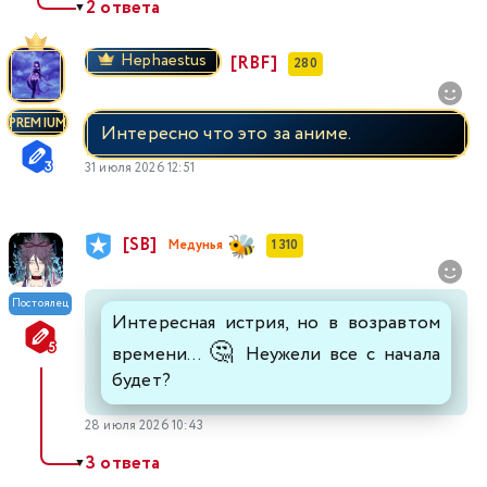
2 ответа
▼
Hephaestus
[RBF]
280
PREMIUM
Интересно что это за аниме.
31 июля 2026 12:51
[SB]
Медунья
1 310
Постоялец
Интересная истрия, но в возравтом
🤔
времени...
Неужели все с начала
будет?
28 июля 2026 10:43
3 ответа
▼