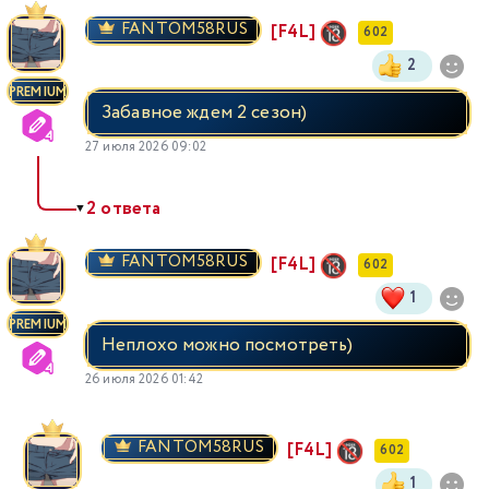
FANTOM58RUS
[F4L]
602
2
PREMIUM
Забавное ждем 2 сезон)
27 июля 2026 09:02
2 ответа
▼
FANTOM58RUS
[F4L]
602
1
PREMIUM
Неплохо можно посмотреть)
26 июля 2026 01:42
FANTOM58RUS
[F4L]
602
1