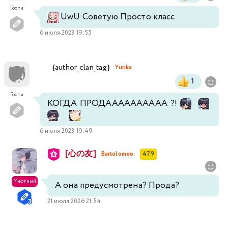
Гости
UwU Советую Просто класс
6 июля 2023 19:55
{author_clan_tag}
Yurika
1
Гости
КОГДА ПРОДАААААААААА ?!
6 июля 2023 19:49
[心の友]
Bartolomeo.
479
Местный
А она предусмотрена? Прода?
21 июля 2026 21:54