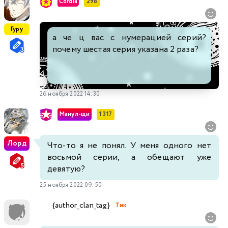
Cordia
298
Гуру
а че ц вас с нумерацией серий?
почему шестая серия указана 2 раза?
26 ноября 2022 14:30
Манул-щи
1 317
Лорд
Что-то я не понял. У меня одного нет
восьмой серии, а обещают уже
девятую?
25 ноября 2022 09:50
{author_clan_tag}
Тик