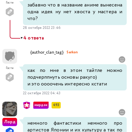
Гости
забавно что в название аниме вынесена
одна идея. ну нет хвоста у мастера и
что?
28 октября 2022 23:46
4 ответа
▼
{author_clan_tag}
Sarkon
Гости
как по мне в этом тайтле можно
подчерппнуть основы ракуго)
и это оооочень интересно кстати
22 октября 2022 04:43
мирдок
493
Лорд
немного фантастики немного про
артистов Японии и их культуру а так по