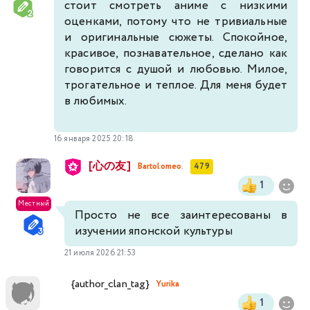
стоит смотреть аниме с низкими
оценками, потому что не тривиальные
и оригинальные сюжеты. Спокойное,
красивое, познавательное, сделано как
говорится с душой и любовью. Милое,
трогательное и теплое. Для меня будет
в любимых.
16 января 2025 20:18
[心の友]
Bartolomeo.
479
1
Местный
Просто не все заинтересованы в
изучении японской культуры
21 июля 2026 21:53
{author_clan_tag}
Yurika
1