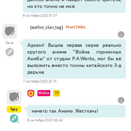
но это точно не моё.
8 октября 2022 01:27
{author_clan_tag}
MonSTARik
Гости
Админ! Вышла первая серия реально
крутого аниме "Война горничных
Акибы" от студии P.A.Works, мог бы её
выложить вместо тонны китайского 3-д
дерьма.
7 октября 2022 23:31
Widiks
73
Гуру
ничего так Анимэ. Жесткачь!
8 октября 2022 06:42