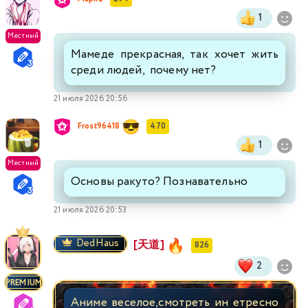
1
Местный
Мамеде прекрасная, так хочет жить
среди людей, почему нет?
21 июля 2026 20:56
Frost96418
470
1
Местный
Основы ракуто? Познавательно
21 июля 2026 20:53
DedHaus
[天道]
826
2
PREMIUM
Аниме веселое,смотреть ин етресно