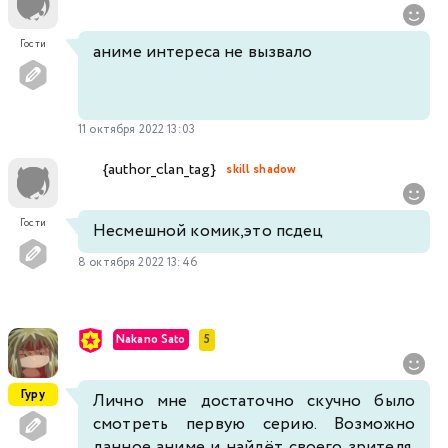
Гости
аниме интереса не вызвало
11 октября 2022 13:03
{author_clan_tag}
skill shadow
Гости
Несмешной комик,это псдец
8 октября 2022 13:46
Nakano Sato
5
Гуру
Лично мне достаточно скучно было
смотреть первую серию. Возможно
данное аниме и найдёт своего зрителя,