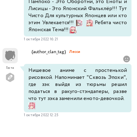
Пампоко - Это Оборотни, это Еноты и
Лисицы - Это Японский Фальклёр!!! Тут
Чисто Для культурных Японцев или кто
этим Увлекается!!!
Ребята чисто
Японская Тема!!!
1 октября 2022 16:21
{author_clan_tag}
Лесси
Гости
Нишевое аниме с простенькой
рисовкой. Напоминает "Сквозь Эпохи",
где зэк выйдя из тюрьмы решил
податься в ракуго-стэндаперы, разве
что тут зэка заменили еното-девочкой.
1 октября 2022 12:25