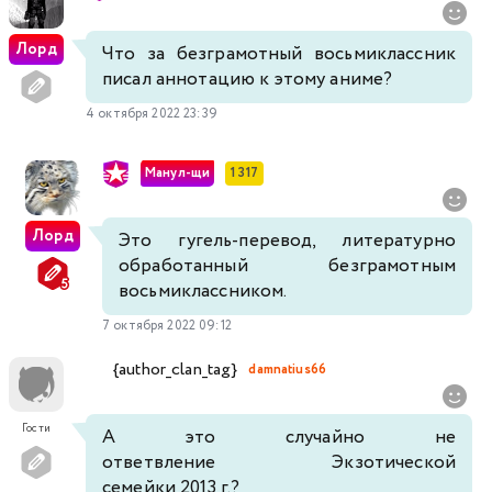
Лорд
Что за безграмотный восьмиклассник
писал аннотацию к этому аниме?
4 октября 2022 23:39
Манул-щи
1 317
Лорд
Это гугель-перевод, литературно
обработанный безграмотным
восьмиклассником.
7 октября 2022 09:12
{author_clan_tag}
damnatius66
Гости
А это случайно не
ответвление Экзотической
семейки 2013 г.?