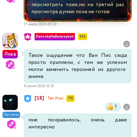
персмотреть тоже,но на третий раз
просмотра думаю пока не готов
17 июля 2026 05:23
DevockaNaBatareykah
636
Лорд
Такое ощущение что Ван Пис сюда
просто приплели, с тем же успехом
могли заменить героиней из другого
аниме.
6 июля 2026 13:33
[SB]
Тан Утун
715
1
Постоялец
мне понравилось, очень даже
интересно