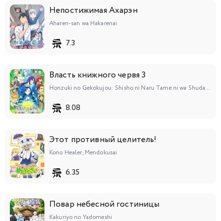
Непостижимая Ахарэн
Aharen-san wa Hakarenai
7.3
Власть книжного червя 3
Honzuki no Gekokujou: Shisho ni Naru Tame ni wa Shudan wo Erandeiraremasen 3rd Season
8.08
Этот противный целитель!
Kono Healer, Mendokusai
6.35
Повар небесной гостиницы
Kakuriyo no Yadomeshi