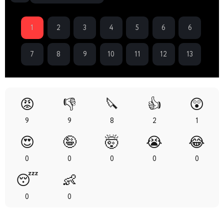
1
2
3
4
5
6
6
7
8
9
10
11
12
13
😡
👎
🔪
👍
😲
9
9
8
2
1
😍
🤪
🤯
😭
😂
0
0
0
0
0
😴
👶
0
0