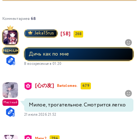
Комментариев
68
Jeka15rus
[SB]
268
PREMIUM
Дичь как по мне
В воскресенье в 01:20
[心の友]
Bartolomeo.
479
Местный
Милое, трогательное. Смотрится легко
21 июля 2026 21:52
Марк2
294