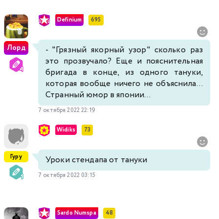
Definium
695
Лорд
- "Грязный якорный узор" сколько раз
это прозвучало? Еще и пояснительная
бригада в конце, из одного тануки,
которая вообще ничего не объяснила...
Странный юмор в японии...
7 октября 2022 22:19
Widiks
73
Гуру
Уроки стендапа от тануки
7 октября 2022 03:15
Sardo Numspa
48