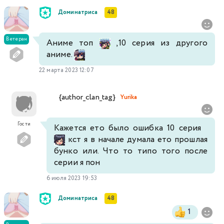
Доминатриса
48
Ветеран
Аниме топ
,10 серия из другого
аниме.
22 марта 2023 12:07
{author_clan_tag}
Yurika
Гости
Кажется ето было ошибка 10 серия
кст я в начале думала ето прошлая
бунко или. Что то типо того после
серии я пон
6 июля 2023 19:53
Доминатриса
48
1