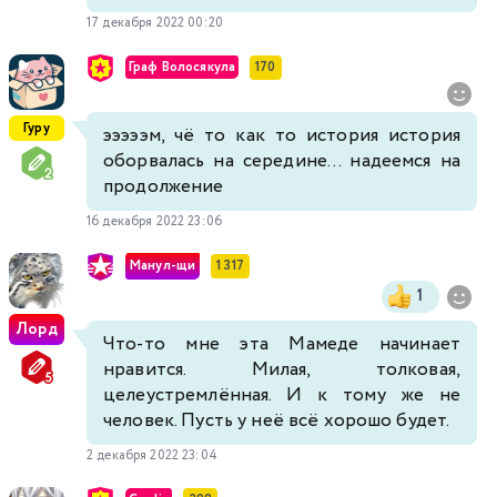
17 декабря 2022 00:20
Граф Волосякула
170
Гуру
эээээм, чё то как то история история
оборвалась на середине... надеемся на
продолжение
16 декабря 2022 23:06
Манул-щи
1 317
1
Лорд
Что-то мне эта Мамеде начинает
нравится. Милая, толковая,
целеустремлённая. И к тому же не
человек. Пусть у неё всё хорошо будет.
2 декабря 2022 23:04