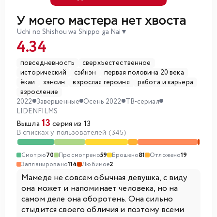
У моего мастера нет хвоста
Uchi no Shishou wa Shippo ga Nai
▼
4.34
повседневность
сверхъестественное
исторический
сэйнэн
первая половина 20 века
ёкаи
хэнсин
взрослая героиня
работа и карьера
взросление
2022
Завершенные
Осень 2022
ТВ-сериал
LIDENFILMS
13
Вышла
серия из 13
В списках у пользователей (345)
Смотрю
70
Просмотрено
59
Брошено
81
Отложено
19
Запланировано
114
Любимое
2
Мамеде не совсем обычная девушка, с виду
она может и напоминает человека, но на
самом деле она оборотень. Она сильно
стыдится своего обличия и поэтому всеми