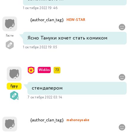
1 октября 2022 19:46
{author_clan_tag}
HEW-STAR
Гости
Ясно Тануки хочет стать комиком
1 октября 2022 19:05
Widiks
73
Гуру
стендапером
7 октября 2022 03:14
{author_clan_tag}
mahonoyoake