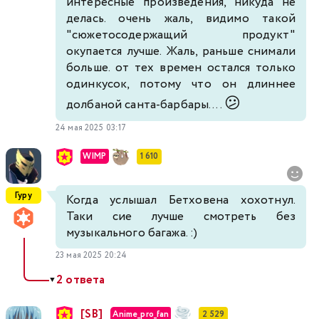
интересные произведения, никуда не
делась. очень жаль, видимо такой
"сюжетосодержащий продукт"
окупается лучше. Жаль, раньше снимали
больше. от тех времен остался только
одинкусок, потому что он длиннее
😕
долбаной санта-барбары....
24 мая 2025 03:17
WIMP
1 610
Гуру
Когда услышал Бетховена хохотнул.
Таки сие лучше смотреть без
музыкального багажа. :)
23 мая 2025 20:24
2 ответа
▼
[SB]
Anime_pro_fan
2 529