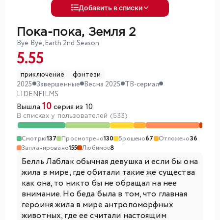
Добавить в списки
Пока-пока, Земля 2
Bye Bye, Earth 2nd Season
5.55
приключение
фэнтези
2025
Завершенные
Весна 2025
ТВ-сериал
LIDENFILMS
10
Вышла
серия из 10
В списках у пользователей (533)
Смотрю
137
Просмотрено
130
Брошено
67
Отложено
36
Запланировано
155
Любимое
8
Белль Лаблак обычная девушка и если бы она
жила в мире, где обитали такие же существа
как она, то никто бы не обращал на нее
внимание. Но беда была в том, что главная
героиня жила в мире антропоморфных
животных, где ее считали настоящим