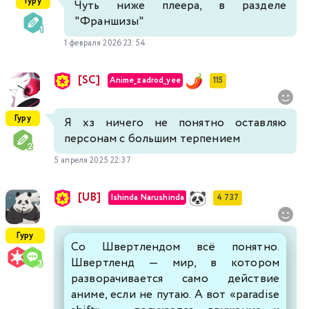
Гуру
Чуть ниже плеера, в разделе
"Франшизы"
1 февраля 2026 23:54
[SC]
Anime_zadrod_yee
115
Гуру
Я хз ничего не понятно оставляю
персонам с большим терпением
5 апреля 2025 22:37
[UB]
Ishinda Narushinda
4 737
Гуру
Со Швертлендом всё понятно.
Швертленд — мир, в котором
разворачивается само действие
аниме, если не путаю. А вот «paradise