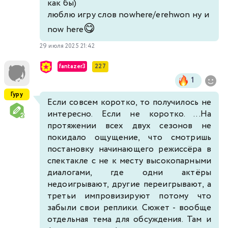
как бы)
люблю игру слов nowhere/erehwon ну и
😋
now here
29 июля 2025 21:42
fantazer3
227
1
Гуру
Если совсем коротко, то получилось не
интересно. Если не коротко. ...На
протяжении всех двух сезонов не
покидало ощущение, что смотришь
постановку начинающего режиссёра в
спектакле с не к месту высокопарными
диалогами, где одни актёры
недоигрывают, другие переигрывают, а
третьи импровизируют потому что
забыли свои реплики. Сюжет - вообще
отдельная тема для обсуждения. Там и