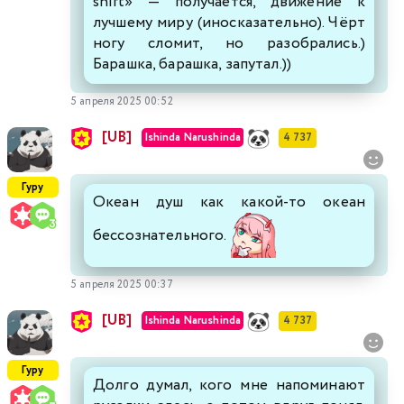
shift» — получается, движение к
лучшему миру (иносказательно). Чёрт
ногу сломит, но разобрались.)
Барашка, барашка, запутал.))
5 апреля 2025 00:52
[UB]
Ishinda Narushinda
4 737
Гуру
Океан душ как какой-то океан
бессознательного.
5 апреля 2025 00:37
[UB]
Ishinda Narushinda
4 737
Гуру
Долго думал, кого мне напоминают