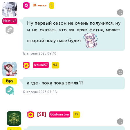
Штошка
5
Местный
Ну первый сезон не очень получился, ну
и не сказать что уж прям фигня, может
второй полутьше будет
12 апреля 2025 09:10
Azumi57
94
Гуру
а где - пока пока земля 1?
12 апреля 2025 07:38
[SB]
Glutomaton
79