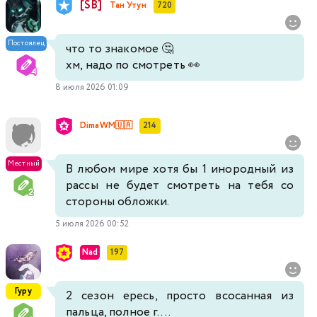
[SB]
Тан Утун
720
Постоялец
что то знакомое 🤔
хм, надо по смотреть 👀
8 июля 2026 01:09
DimaWM🇺🇦
214
Местный
В любом мире хотя бы 1 инородный из
рассы не будет смотреть на тебя со
стороны обложки.
5 июля 2026 00:52
Nad
197
Гуру
2 сезон ересь, просто всосанная из
пальца, полное г....