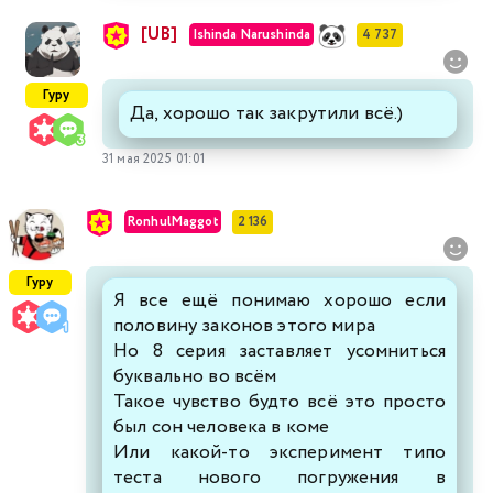
[UB]
Ishinda Narushinda
4 737
Гуру
Да, хорошо так закрутили всё.)
31 мая 2025 01:01
RonhulMaggot
2 136
Гуру
Я все ещё понимаю хорошо если
половину законов этого мира
Но 8 серия заставляет усомниться
буквально во всём
Такое чувство будто всё это просто
был сон человека в коме
Или какой-то эксперимент типо
теста нового погружения в