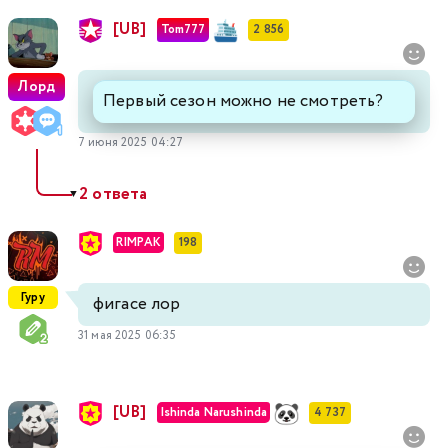
[UB]
Tom777
2 856
Лорд
Первый сезон можно не смотреть?
7 июня 2025 04:27
2 ответа
▼
RIMPAK
198
Гуру
фигасе лор
31 мая 2025 06:35
[UB]
Ishinda Narushinda
4 737