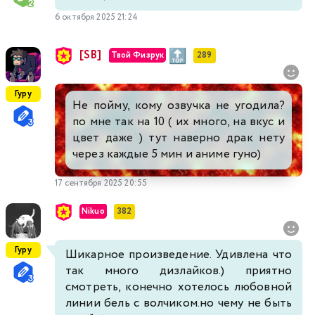
6 октября 2025 21:24
[SB]
Твой Физрук
289
Гуру
Не пойму, кому озвучка не угодила?
по мне так на 10 ( их много, на вкус и
цвет даже ) тут наверно драк нету
через каждые 5 мин и аниме гуно)
17 сентября 2025 20:55
Nikuo
382
Гуру
Шикарное произведение. Удивлена что
так много дизлайков.) приятно
смотреть, конечно хотелось любовной
линии бель с волчиком.но чему не быть