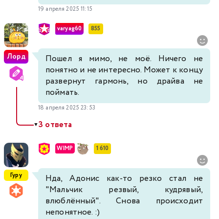
19 апреля 2025 11:15
varyag60
855
Лорд
Пошел я мимо, не моё. Ничего не
понятно и не интересно. Может к концу
развернут гармонь, но драйва не
поймать.
18 апреля 2025 23:53
3 ответа
▼
WIMP
1 610
Гуру
Нда, Адонис как-то резко стал не
"Мальчик резвый, кудрявый,
влюблённый". Снова происходит
непонятное. :)