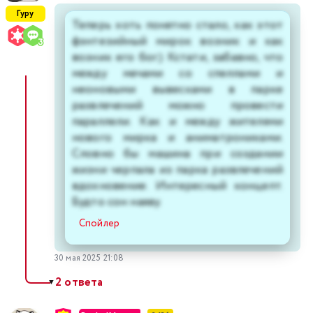
Гуру
Теперь хоть понятно стало, как этот
фэнтезийный мирок возник и как
возник его бог.) Кстати, забавно, что
между мечами со спеллами и
неоновыми вывесками в парке
развлечений можно провести
параллели. Как и между жителями
нового мирка и аниматрониками.
Словно бы машина при создании
жизни черпала из парка развлечений
вдохновение. Интересный концепт.
Будто сон наяву.
Спойлер
30 мая 2025 21:08
2 ответа
▼