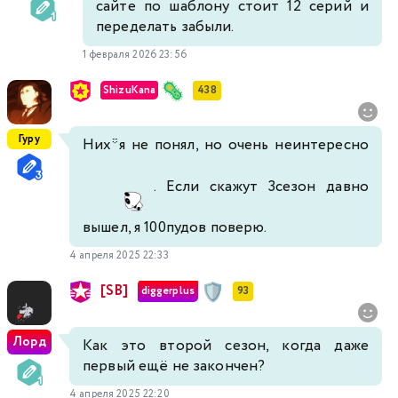
сайте по шаблону стоит 12 серий и
переделать забыли.
1 февраля 2026 23:56
ShizuKana
438
Гуру
Них*я не понял, но очень неинтересно
. Если скажут 3сезон давно
вышел, я 100пудов поверю.
4 апреля 2025 22:33
[SB]
diggerplus
93
Лорд
Как это второй сезон, когда даже
первый ещё не закончен?
4 апреля 2025 22:20