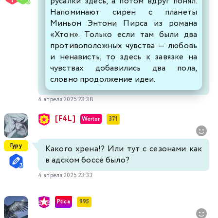
русалки здесь, а потом вдруг понял.
Напоминают сирен с планеты
Миньон Энтони Пирса из романа
«Хтон». Только если там были два
противоположных чувства — любовь
и ненависть, то здесь к завязке на
чувствах добавились два пола,
словно продолжение идеи.
4 апреля 2025 23:38
[F4L]
Wertor
371
Гуру
Какого хрена!? Или тут с сезонами как
в адском боссе было?
4 апреля 2025 23:33
Ptica
995