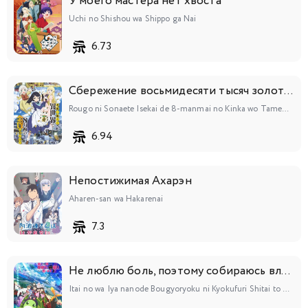
У моего мастера нет хвоста
Uchi no Shishou wa Shippo ga Nai
6.73
Сбережение восьмидесяти тысяч золотых монет в другом мире к моей старости
Rougo ni Sonaete Isekai de 8-manmai no Kinka wo Tamemasu
6.94
Непостижимая Ахарэн
Aharen-san wa Hakarenai
7.3
Не люблю боль, поэтому собираюсь вложить всё в защиту 2
Itai no wa Iya nanode Bougyoryoku ni Kyokufuri Shitai to Omoimasu. 2