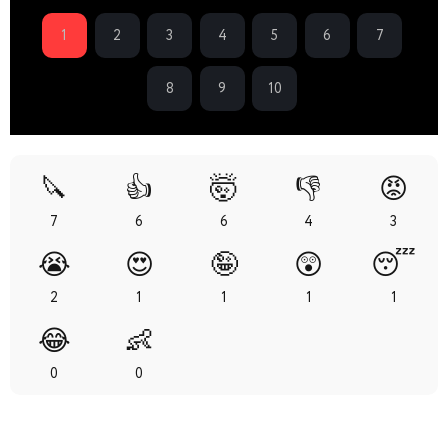
1
2
3
4
5
6
7
8
9
10
🔪
👍
🤯
👎
😡
7
6
6
4
3
😭
😍
🤪
😲
😴
2
1
1
1
1
😂
👶
0
0