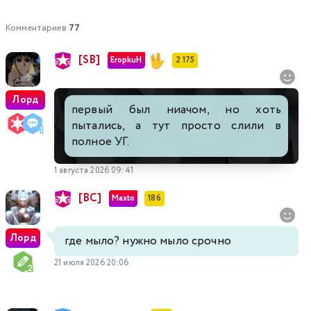
Комментариев
77
[SB]
EropkuH
2 175
Лорд
первый был ниачом, но хоть
пытались, а тут просто слили в
полное УГ.
1 августа 2026 09:41
[BC]
Maxto
186
Лорд
где мыло? нужно мыло срочно
21 июля 2026 20:06