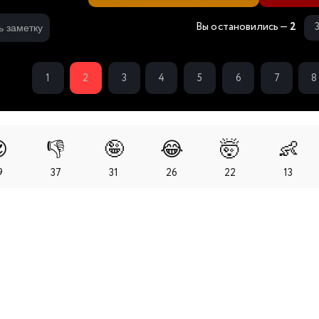
Вы остановились —
2
ь заметку
1
2
3
4
5
6
7
8

👎
🤪
😂
🤯
👶
9
37
31
26
22
13