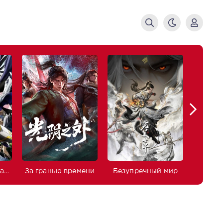
Изгнанный реинкарнированный тяжёлый рыцарь не имеет себе равных в знаниях игры
За гранью времени
Безупречный мир