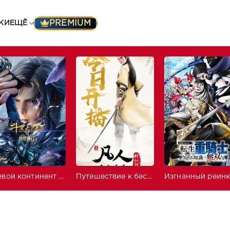
PREMIUM
КИ
ЕЩЁ
Боевой континент 2: Непревзойдённый клан Тан
Путешествие к бессмертию