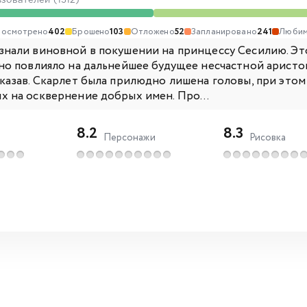
ьзователей (1312)
осмотрено
402
Брошено
103
Отложено
52
Запланировано
241
Любим
знали виновной в покушении на принцессу Сесилию. Эт
ьно повлияло на дальнейшее будущее несчастной аристо
аказав. Скарлет была прилюдно лишена головы, при этом
х на осквернение добрых имен. Про...
8.2
8.3
Персонажи
Рисовка