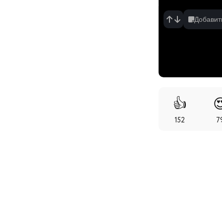
Добавит
👍

152
7