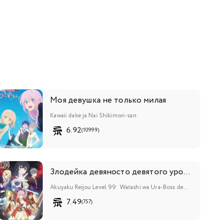
Моя девушка не только милая
Kawaii dake ja Nai Shikimori-san
6.92
(10999)
Злодейка девяносто девятого уровня: «Я босс, но не король демонов»
Akuyaku Reijou Level 99: Watashi wa Ura-Boss desu ga Maou dewa Arimasen
7.49
(757)