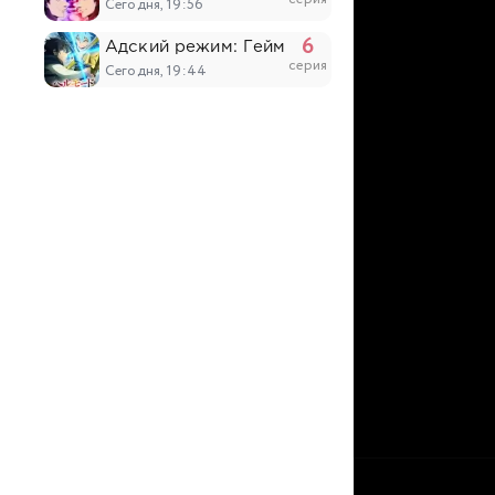
Сегодня, 19:56
6
Адский режим: Геймер, который любит спи
серия
Сегодня, 19:44
4
Юный лорд — мастер побега 2
серия
Сегодня, 19:29
538
Противостоящий небесам
серия
Сегодня, 19:18
17
О моём перерождении в слизь 4
серия
Сегодня, 17:47
6
Население приграничного владения начинае
серия
Сегодня, 17:17
6
Прошло десять лет с момента, как я сказал
серия
Сегодня, 17:03