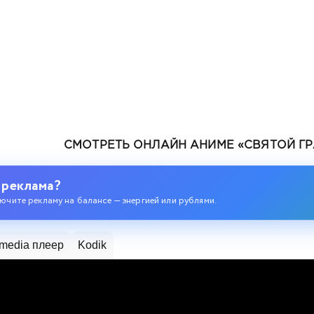
СМОТРЕТЬ ОНЛАЙН АНИМЕ «СВЯТОЙ ГР
ев
 реклама?
ючите рекламу на балансе — энергией или рублями.
media плеер
Kodik