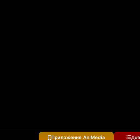
дран, становится бесподобным в параллельном мире с
тся с нуля
 «Оставьте это на меня и уходите» и стал легендой
Приложение AniMedia
Доб