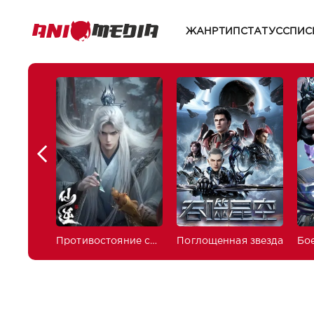
ЖАНР
ТИП
СТАТУС
СПИС
Противостояние святого
Поглощенная звезда