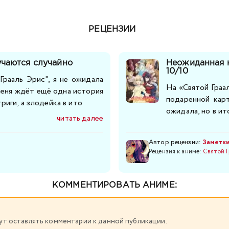
РЕЦЕНЗИИ
учаются случайно
Неожиданная 
10/10
Грааль Эрис", я не ожидала
На «Святой Граа
 меня ждёт ещё одна история
подаренной кар
риги, а злодейка в ито
ожидала, но в ит
читать далее
Автор рецензии:
Заметк
Рецензия к аниме:
Святой Г
КОММЕНТИРОВАТЬ АНИМЕ:
огут оставлять комментарии к данной публикации.