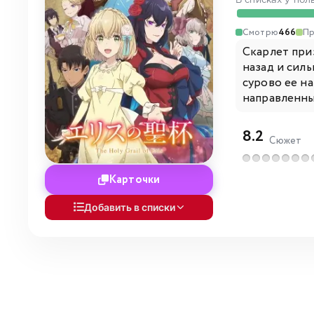
В списках у пол
Смотрю
466
Пр
Скарлет при
назад и сил
сурово ее н
направленны
8.2
Сюжет
Карточки
Добавить в списки