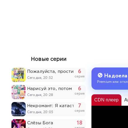
Новые серии
6
Пожалуйста, простите моих младших брать
🚫 Надоела
серия
Сегодня, 20:52
Premium или откл
6
Нарисуй это, потом умри
серия
Сегодня, 20:28
CDN плеер
A
7
Некромант: Я катастрофа
серия
Сегодня, 20:05
18
Слёзы Бога
серия