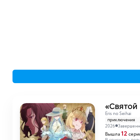
«Святой
Eris no Seihai
приключения
2026
Завершен
12
Вышла
серия