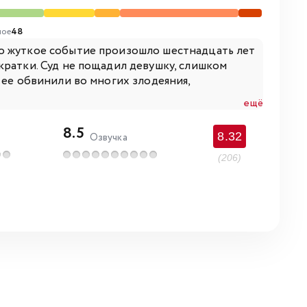
ое
48
о жуткое событие произошло шестнадцать лет
кратки. Суд не пощадил девушку, слишком
 ее обвинили во многих злодеяния,
ещё
8.5
8.32
Озвучка
(206)