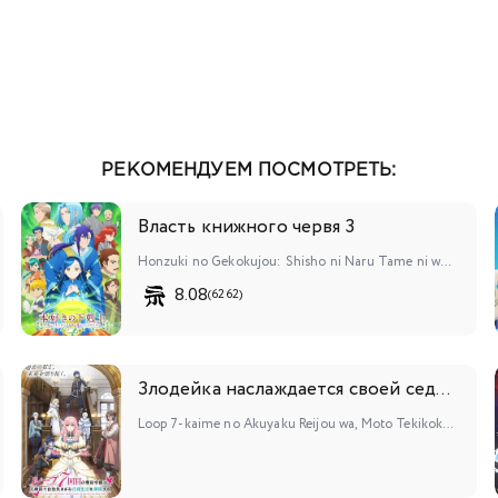
РЕКОМЕНДУЕМ ПОСМОТРЕТЬ:
Власть книжного червя 3
Honzuki no Gekokujou: Shisho ni Naru Tame ni wa Shudan wo Erandeiraremasen 3rd Season
8.08
(6262)
Злодейка наслаждается своей седьмой жизнью в качестве свободолюбивой невесты во вражеской стране
Loop 7-kaime no Akuyaku Reijou wa, Moto Tekikoku de Jiyuu Kimama na Hanayome Seikatsu wo Mankitsu suru