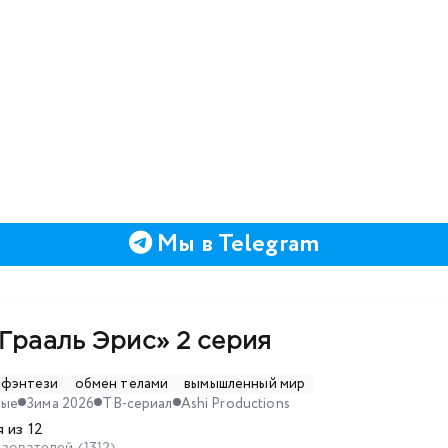
Мы в Telegram
 Грааль Эрис»
2 серия
фэнтези
обмен телами
вымышленный мир
ные
Зима 2026
ТВ-сериал
Ashi Productions
 из 12