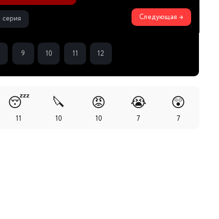
Следующая →
3 серия
9
10
11
12
😴
🔪
😡
😭
😲
11
10
10
7
7