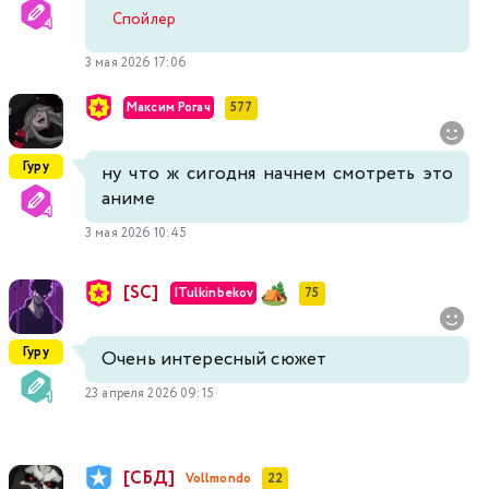
Спойлер
3 мая 2026 17:06
Максим Рогач
577
Гуру
ну что ж сигодня начнем смотреть это
аниме
3 мая 2026 10:45
[SC]
ITulkinbekov
75
Гуру
Очень интересный сюжет
23 апреля 2026 09:15
[СБД]
Vollmondo
22