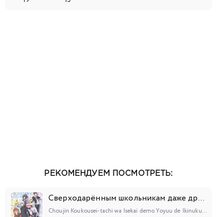
19
13
РЕКОМЕНДУЕМ ПОСМОТРЕТЬ:
Сверходарённым школьникам даже другой мир нипочём!
Choujin Koukousei-tachi wa Isekai demo Yoyuu de Ikinuku you desu!