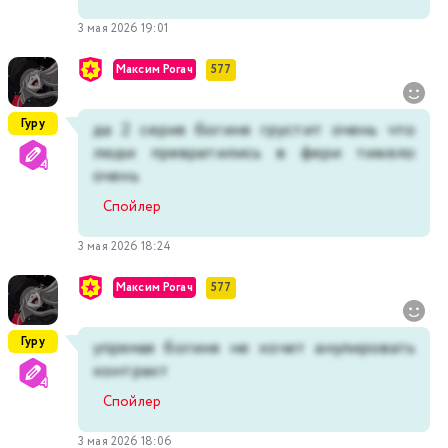
3 мая 2026 19:01
Максим Рогач
577
Гуру
да 2 серия богиня грустит очень что
люди превратились в фери тижело
очень
Спойлер
3 мая 2026 18:24
Максим Рогач
577
Гуру
упрямая богиня не хочет анулировать
контракт
Спойлер
3 мая 2026 18:06