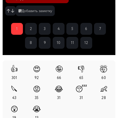
Добавить заметку
1
2
3
4
5
6
7
8
9
10
11
12
👍
😍
🤪
👎
🤯
301
92
66
65
60
🔪
😡
😂
😴
👶
43
35
31
31
28
😲
😭