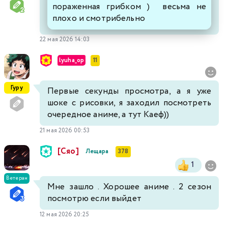
пораженная грибком ) весьма не
плохо и смотрибельно
22 мая 2026 14:03
lyuha_op
11
Гуру
Первые секунды просмотра, а я уже
шоке с рисовки, я заходил посмотреть
очередное аниме, а тут Каеф))
21 мая 2026 00:53
[Сяо]
Лещара
378
1
Ветеран
Мне зашло . Хорошее аниме . 2 сезон
посмотрю если выйдет
12 мая 2026 20:25