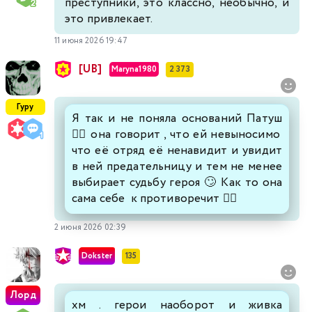
преступники, это классно, необычно, и
это привлекает.
11 июня 2026 19:47
[UB]
Maryna1980
2 373
Гуру
Я так и не поняла оснований Патуш
🤷‍♀️ она говорит , что ей невыносимо
что её отряд её ненавидит и увидит
в ней предательницу и тем не менее
выбирает судьбу героя 🙄 Как то она
сама себе к противоречит 😵‍💫
2 июня 2026 02:39
Dokster
135
Лорд
хм . герои наоборот и живка