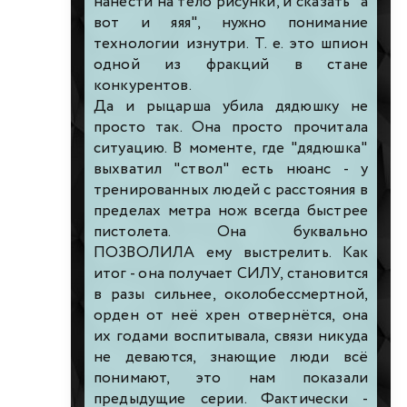
нанести на тело рисунки, и сказать "а
вот и яяя", нужно понимание
технологии изнутри. Т. е. это шпион
одной из фракций в стане
конкурентов.
Да и рыцарша убила дядюшку не
просто так. Она просто прочитала
ситуацию. В моменте, где "дядюшка"
выхватил "ствол" есть нюанс - у
тренированных людей с расстояния в
пределах метра нож всегда быстрее
пистолета. Она буквально
ПОЗВОЛИЛА ему выстрелить. Как
итог - она получает СИЛУ, становится
в разы сильнее, околобессмертной,
орден от неё хрен отвернётся, она
их годами воспитывала, связи никуда
не деваются, знающие люди всё
понимают, это нам показали
предыдущие серии. Фактически -