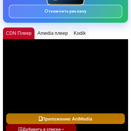
Отключить рекламу
CDN Плеер
Amedia плеер
Kodik
Приложение AniMedia
Добавить в списки