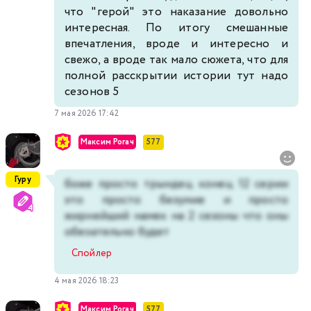
что "герой" это наказание довольно
интересная. По итогу смешанные
впечатления, вроде и интересно и
свежо, а вроде так мало сюжета, что для
полной расскрытии истории тут надо
сезонов 5
7 мая 2026 17:42
Максим Рогач
577
Гуру
боже просто трындец конец 12 серии
это просто безумие и просто
жирнейший намек на 2 сезоны что оны
обезательно будет
Спойлер
4 мая 2026 18:23
Максим Рогач
577