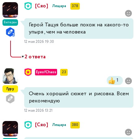
[Сяо]
Лещара
378
Ветеран
Герой Тацуя больше похож на какого-то
упыря , чем на человека
12 мая 2026 19:30
2 ответа
▼
EyeofChaos
23
1
Гуру
Очень хороший сюжет и рисовка. Всем
рекомендую
12 мая 2026 13:21
[Сяо]
Лещара
380