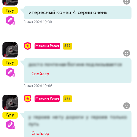
Гуру
итересный конец 4 серии очень
3 мая 2026 19:30
Максим Рогач
577
Гуру
досто почтеная богиня подлизывается
Спойлер
3 мая 2026 19:06
Максим Рогач
577
Гуру
у героев нету дороги у героев только
путь
Спойлер