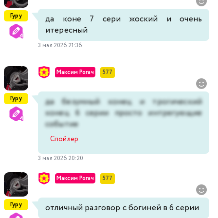
Гуру
да коне 7 сери жоский и очень
итересный
3 мая 2026 21:36
Максим Рогач
577
Гуру
да безумный конец и трогический
конец 6 серии просто интрегующие
событие
Спойлер
3 мая 2026 20:20
Максим Рогач
577
Гуру
отличный разговор с богиней в 6 серии