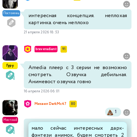
Постоялец
интересная концепция. неплохая
картинка. очень неплохо
21 апреля 2026 18:53
braveradiant
91
Гуру
Amedia плеер с 3 серии не возможно
смотреть. Озвучка дебильная.
Анимевост озвучка говно
16 апреля 2026 06:01
Михаил DarkMc47
80
1
Местный
мало сейчас интересных дарк-
фэнтези анимок, будем смотреть 2