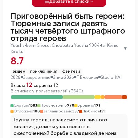
Добавить в списки
Приговорённый быть героем:
Тюремные записи девять
тысяч четвёртого штрафного
отряда героев
Yuusha-kei ni Shosu: Choubatsu Yuusha 9004-tai Keimu
▼
Kiroku
8.7
экшен
приключения
фэнтези
2026
Завершенные
Зима 2026
ТВ-сериал
Studio KAI
12
Вышла
серия из 12
В списках у пользователей (3540)
Смотрю
1583
Просмотрено
970
Брошено
191
Отложено
108
Запланировано
537
Любимое
151
Группа героев, независимо от личного
желания, должны участвовать в
ожесточенной борьбе с владыкой демона.