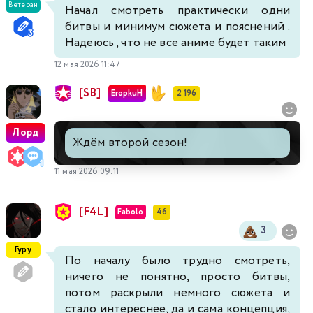
Ветеран
Начал смотреть практически одни
битвы и минимум сюжета и пояснений .
Надеюсь , что не все аниме будет таким
12 мая 2026 11:47
[SB]
EropkuH
2 196
Лорд
Ждём второй сезон!
11 мая 2026 09:11
[F4L]
Fabolo
46
3
Гуру
По началу было трудно смотреть,
ничего не понятно, просто битвы,
потом раскрыли немного сюжета и
стало интереснее, да и сама концепция,