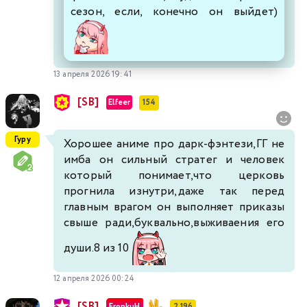
сезон, если, конечно он выйдет)
13 апреля 2026 19:41
[SB]
Elfeer
154
Гуру
Хорошее аниме про дарк-фэнтези,ГГ не
имба он сильный стратег и человек
который понимает,что церковь
прогнила изнутри,даже так перед
главным врагом он выполняет приказы
свыше ради,буквально,выживаения его
души.8 из 10
12 апреля 2026 00:24
[SB]
EropkuH
2 196