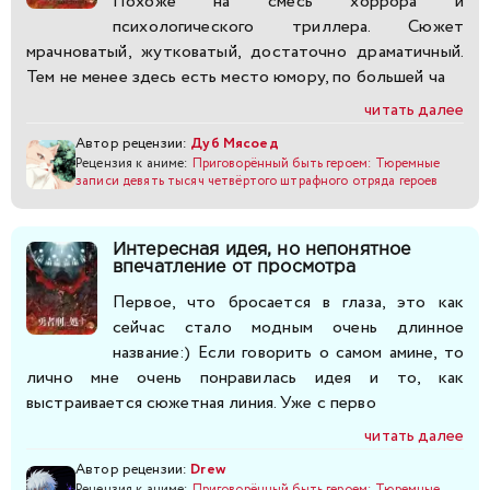
Похоже на смесь хоррора и
психологического триллера. Сюжет
мрачноватый, жутковатый, достаточно драматичный.
Тем не менее здесь есть место юмору, по большей ча
читать далее
Автор рецензии:
Дуб Мясоед
Рецензия к аниме:
Приговорённый быть героем: Тюремные
записи девять тысяч четвёртого штрафного отряда героев
Интересная идея, но непонятное
впечатление от просмотра
Первое, что бросается в глаза, это как
сейчас стало модным очень длинное
название:) Если говорить о самом амине, то
лично мне очень понравилась идея и то, как
выстраивается сюжетная линия. Уже с перво
читать далее
Автор рецензии:
Drew
Рецензия к аниме:
Приговорённый быть героем: Тюремные