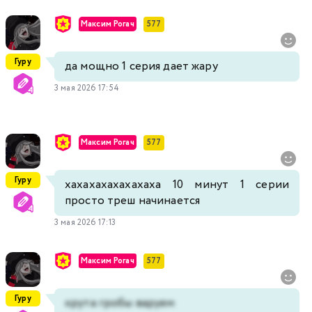
Максим Рогач
577
Гуру
да мощно 1 серия дает жару
3 мая 2026 17:54
Максим Рогач
577
Гуру
хахахахахахахаха 10 минут 1 серии
просто треш начинается
3 мая 2026 17:13
Максим Рогач
577
Гуру
крута гробы варуем