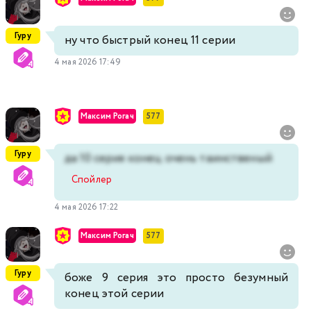
Гуру
ну что быстрый конец 11 серии
4 мая 2026 17:49
Максим Рогач
577
Гуру
да 10 серия конец очень таинственый
Спойлер
4 мая 2026 17:22
Максим Рогач
577
Гуру
боже 9 серия это просто безумный
конец этой серии