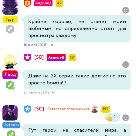
Андроид
42
Гуру
Крайне хорошо, не станет моим
любимым, но определённо стоит для
просмотра каждому.
16 июля 2026 11:41
[SB]
Aranorelf
151
Лорд
Даже на 2X серии такие долгие,но это
просто бомба!!!
20 июня 2026 21:14
[SC]
Святослав Котельников
192
1
Постоялец
Тут герои не спасители мира, а