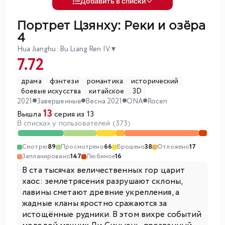
Добавить в списки
Портрет Цзянху: Реки и озёра
4
Hua Jianghu: Bu Liang Ren IV
▼
7.72
драма
фэнтези
романтика
исторический
боевые искусства
китайское
3D
2021
Завершенные
Весна 2021
ONA
Rocen
13
Вышла
серия из 13
В списках у пользователей (373)
Смотрю
89
Просмотрено
66
Брошено
38
Отложено
17
Запланировано
147
Любимое
16
В ста тысячах величественных гор царит
хаос: землетрясения разрушают склоны,
лавины сметают древние укрепления, а
жадные кланы яростно сражаются за
истощённые рудники. В этом вихре событий