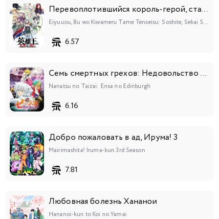
Перевоплотившийся король-герой, ставший самой сильной ученицей рыцаря
Eiyuuou, Bu wo Kiwameru Tame Tenseisu: Soshite, Sekai Saikyou no Minarai Kishi♀
6.57
Семь смертных грехов: Недовольство Эдинбурга
Nanatsu no Taizai: Ensa no Edinburgh
6.16
Добро пожаловать в ад, Ирума! 3
Mairimashita! Iruma-kun 3rd Season
7.81
Любовная болезнь Хананои
Hananoi-kun to Koi no Yamai