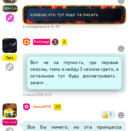
PREMIUM
клевое,что тут еще та писать
В понедельник в 12:56
ProSempl
4
Гуру
Вот че за глупость, где первые
сезоны, типо я найду 3 сезона гдето, а
остальное тут буду досматривать..
зачем ...
9 июля 2026 12:10
Garvar1978
49
1
Местный
Все бы ничего, но эта принцесса