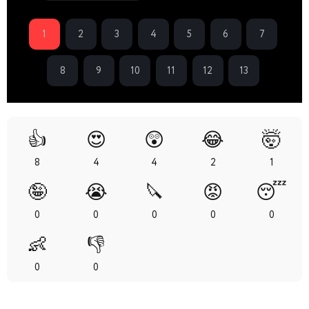
1
2
3
4
5
6
7
8
9
10
11
12
13
👍
😍
😲
😂
🤯
8
4
4
2
1
🤪
😭
🔪
😡
😴
0
0
0
0
0
👶
👎
0
0