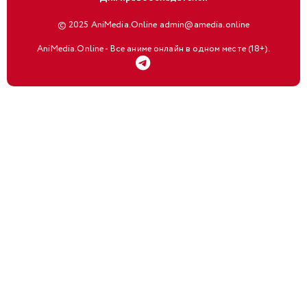
© 2025 AniMedia.Online admin@amedia.online
AniMedia.Online - Все аниме онлайн в одном месте (18+).