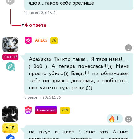
ядов...такое себе зрелище
10 июня 2026 18:41
4 ответа
▼
AЛEK5
76
Местный
Ахахахах. Ты кто такая... Я твоя мама!... ,
( 0о0 )...А теперь понеслась!!!))) Меня
просто убило))) Блядь!!! ни обнимашек
тебе ни привет доченька, а наоборот ,
пиз..уйте от суда реще ))))
6 февраля 2026 12:05
Genevrost
299
1
V.I.P.
на вкус и цвет ! мне это Анимэ