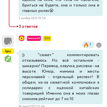
бриться не будете, она и только она в
главных ролях😬
2 ноября 2025 19:56
5 ответов
▼
fantazer3
224
1
Гуру
)) "сюжет" комментировать
отказываюсь. Но всё остальное -
шикарно! Перевод, озвучка, рисовка - на
высоте. Юмор, мимика и жесты
персонажей - отдельный респект! В
общем, из-за сюжетной компоновки я
солидарен с оценкой китайских
товарищей. Именно она в моих глазах
снизила рейтинг до 7 из 10.
18 июля 2025 22:04