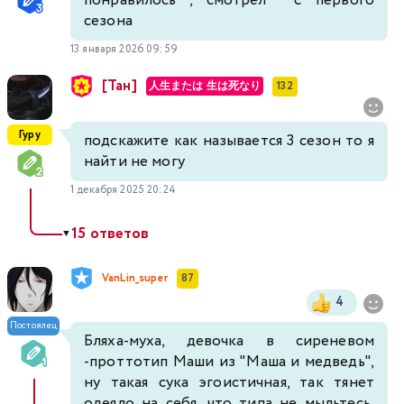
понравилось , смотрел с первого
сезона
13 января 2026 09:59
[Тан]
人生または 生は死なり
132
Гуру
подскажите как называется 3 сезон то я
найти не могу
1 декабря 2025 20:24
15 ответов
▼
VanLin_super
87
4
Постоялец
Бляха-муха, девочка в сиреневом
-проттотип Маши из "Маша и медведь",
ну такая сука эгоистичная, так тянет
одеяло на себя, что типа не мыльтесь,