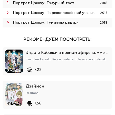
Портрет Цзянху: Траурный тост
2016
Портрет Цзянху: Перевоплощённый ученик
2017
Портрет Цзянху: Туманные рыцари
2018
РЕКОМЕНДУЕМ ПОСМОТРЕТЬ:
Эндо и Кобаяси в прямом эфире комментируют злодейку
Tsundere Akuyaku Reijou Liselotte to Jikkyou no Endou-kun to Kaisetsu no Kobayashi-san
7.22
Дэаймон
Deaimon
7.56