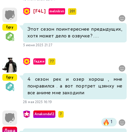
[F4L]
melnikvn
201
Гуру
Этот сезон поинтереснее предыдущих,
хотя может дело в озвучке? ....
5 июня 2025 21:27
Гаджи
77
Гуру
4 сезон рек и озер хорош , мне
понравился . а вот портрет цзянху не
все аниме мне заходили
28 мая 2025 16:19
Anakonda12
7
1
Лорд