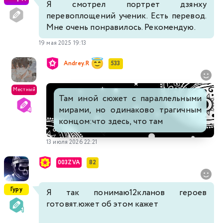
Я смотрел портрет дзянху
перевоплощений ученик. Есть перевод.
Мне очень понравилось. Рекомендую.
19 мая 2025 19:13
Andrey.R
533
Местный
Там иной сюжет с параллельными
мирами, но одинаково трагичным
концом:что здесь, что там
13 июля 2026 22:21
003ZVA
82
Гуру
Я так понимаю12кланов героев
готовят.южет об этом кажет