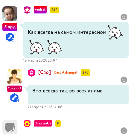
verbat
454
Лорд
Как всегда на самом интересном
18 марта 2026 20:04
[Сяо]
Kast Arhangel
276
Местный
Это всегда так, во всех аниме
21 апреля 2026 17:06
DragunGs
11