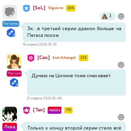
[SoL]
Ulguiorra
264
3
Постоялец
Эх...в третьей серии дракон больше на
Пегаса похож
16 апреля 2026 19:30
[Сяо]
Kast Arhangel
276
Местный
Думаю на Цилиня тоже смахивает
21 апреля 2026 18:48
[Tan]
reptyly
719
Лорд
Только к концу второй серии стало всё