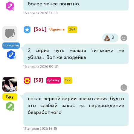
более менее понятно.
16 апреля 2026 17:30
[SoL]
Ulguiorra
264
3
Постоялец
2 серия .чуть мальца титьками не
убила... Вот же злодейка
16 апреля 2026 09:51
[SB]
djdasay
192
Гуру
после первой серии впечатления, будто
это слабый закос на перерождение
безработного.
12 апреля 2026 14:18