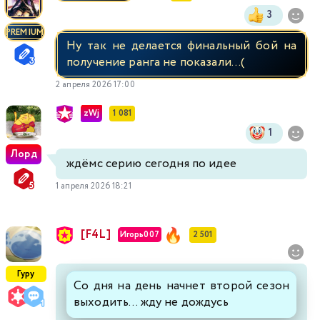
3
PREMIUM
Ну так не делается финальный бой на
получение ранга не показали...(
2 апреля 2026 17:00
zWj
1 081
1
Лорд
ждёмс серию сегодня по идее
1 апреля 2026 18:21
[F4L]
Игорь007
2 501
Гуру
Со дня на день начнет второй сезон
выходить... жду не дождусь