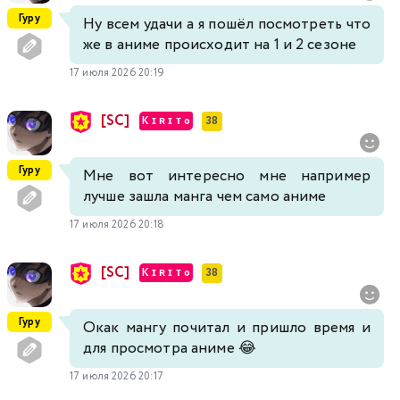
Гуру
Ну всем удачи а я пошёл посмотреть что
же в аниме происходит на 1 и 2 сезоне
17 июля 2026 20:19
[SC]
K ɪ ʀ ɪ ᴛ o
38
Гуру
Мне вот интересно мне например
лучше зашла манга чем само аниме
17 июля 2026 20:18
[SC]
K ɪ ʀ ɪ ᴛ o
38
Гуру
Окак мангу почитал и пришло время и
для просмотра аниме 😂
17 июля 2026 20:17