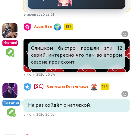
8 июня 2026 23:51
Ayumi Bear
187
Местный
Слишком быстро прошли эти 12
серий, интересно что там во втором
сезоне происхоит.
7 июня 2026 06:34
[SC]
Святослав Котельников
194
Постоялец
На раз сойдёт с натяжкой.
5 июня 2026 20:02