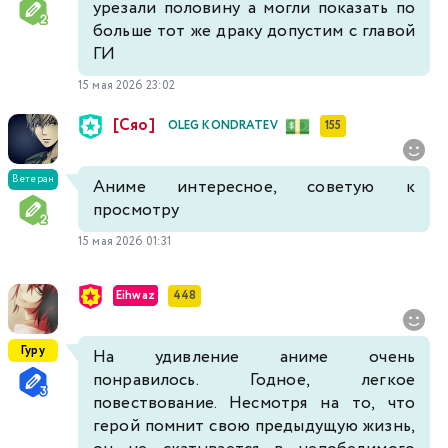
урезали половину а могли показать по
больше тот же драку допустим с главой
ГИ
15 мая 2026 23:02
[Сяо]
OLEG KONDRATEV
155
Ветеран
Аниме интересное, советую к
просмотру
15 мая 2026 01:31
Eihwaz
448
Гуру
На удивление аниме очень
понравилось. Годное, легкое
повествование. Несмотря на то, что
герой помнит свою предыдущую жизнь,