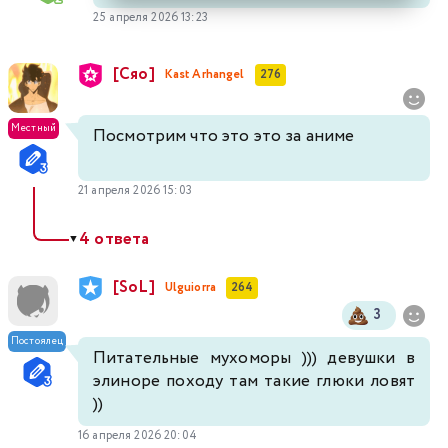
25 апреля 2026 13:23
[Сяо]
Kast Arhangel
276
Местный
Посмотрим что это это за аниме
21 апреля 2026 15:03
4 ответа
▼
[SoL]
Ulguiorra
264
3
Постоялец
Питательные мухоморы ))) девушки в
элиноре походу там такие глюки ловят
))
16 апреля 2026 20:04