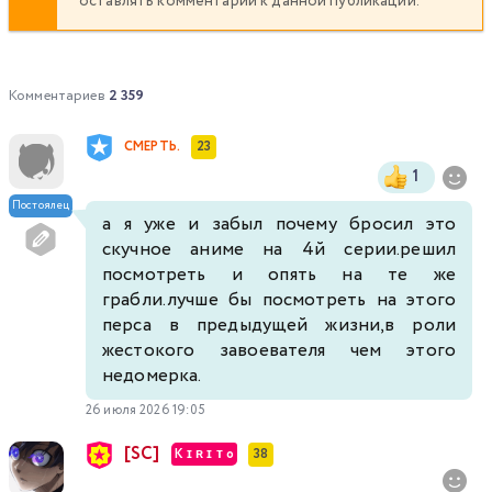
оставлять комментарии к данной публикации.
Комментариев
2 359
СМЕРТЬ.
23
1
Постоялец
а я уже и забыл почему бросил это
скучное аниме на 4й серии.решил
посмотреть и опять на те же
грабли.лучше бы посмотреть на этого
перса в предыдущей жизни,в роли
жестокого завоевателя чем этого
недомерка.
26 июля 2026 19:05
[SC]
K ɪ ʀ ɪ ᴛ o
38