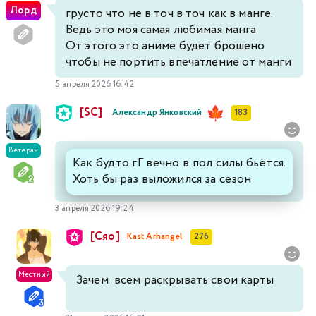
Лорд
грусто что не в точ в точ как в манге.
Ведь это моя самая любимая манга
От этого это аниме будет брошено
чтобы не портить впечатление от манги
5 апреля 2026 16:42
[SC]
Александр Янковский
183
Ветеран
Как будто гГ вечно в пол силы бьётся.
Хоть бы раз выложился за сезон
3 апреля 2026 19:24
[Сяо]
Kast Arhangel
276
Местный
Зачем всем раскрывать свои карты