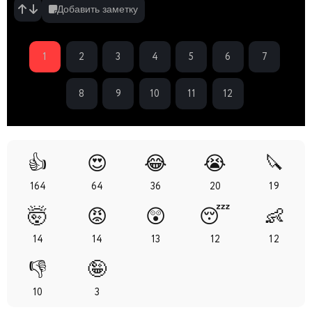
Добавить заметку
1
2
3
4
5
6
7
8
9
10
11
12
👍
😍
😂
😭
🔪
164
64
36
20
19
🤯
😡
😲
😴
👶
14
14
13
12
12
👎
🤪
10
3