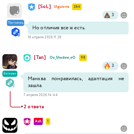
[SoL]
Ulguiorra
264
3
Постоялец
Но отличия все ж есть.
16 апреля 2026 11:28
[Tan]
Оо_Shadow_оО
98
3
Ветеран
Манхва понравилась, адаптация не
зашла.
7 апреля 2026 14:44
2 ответа
▼
Ash
1