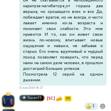
он не скатывается в непобедимого
карапуза-нагибатора_от горшка два
вершка, но крошащего всех и вся. Да,
побеждает врагов, но не всегда, и часто
лажает именно из-за возраста и
понимает свои слабости. Это мне
нравится. И то, как он живет свою
жизнь по-новому, впитывает новые
ощущения и навыки, не забывая о
старых. Его очень вдумчивый и мудрый
поход позволяет поверить, что перед
нами на самом деле человек, в прошлом
достигший больших успехов.
Посмотрела 12 серий на одном
дыхании.
12 мая 2026 18:27
RavenF5
[SC]
518
2