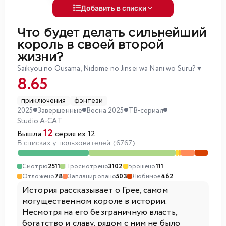
Добавить в списки
Что будет делать сильнейший
король в своей второй
жизни?
Saikyou no Ousama, Nidome no Jinsei wa Nani wo Suru?
▼
8.65
приключения
фэнтези
2025
Завершенные
Весна 2025
ТВ-сериал
Studio A-CAT
12
Вышла
серия из 12
В списках у пользователей (6767)
Смотрю
2511
Просмотрено
3102
Брошено
111
Отложено
78
Запланировано
503
Любимое
462
История рассказывает о Грее, самом
могущественном короле в истории.
Несмотря на его безграничную власть,
богатство и славу, рядом с ним не было