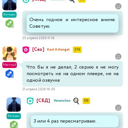
Ветеран
Очень годное и интересное аниме.
Советую.
25 апреля 2026 11:16
[Сяо]
Kast Arhangel
276
Местный
Что бы я не делал, 2 серию я не могу
посмотреть не на одном плеере, не на
одной озвучке
21 апреля 2026 16:00
[СБД]
Voronchov
135
Ветеран
3 или 4 раз пересматриваю.