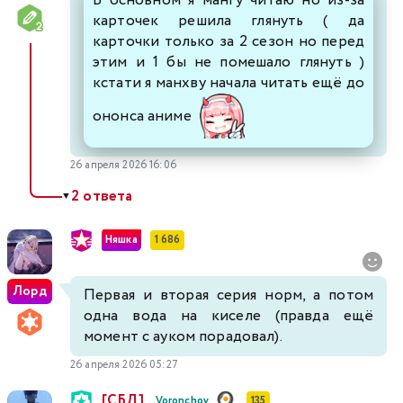
В основном я мангу читаю но из-за
карточек решила глянуть ( да
карточки только за 2 сезон но перед
этим и 1 бы не помешало глянуть )
кстати я манхву начала читать ещё до
ононса аниме
26 апреля 2026 16:06
2 ответа
▼
Няшка
1 686
Лорд
Первая и вторая серия норм, а потом
одна вода на киселе (правда ещё
момент с ауком порадовал).
26 апреля 2026 05:27
[СБД]
Voronchov
135