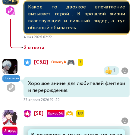
PREMIUM
Какое то двоякое впечатление
вызывает герой... В прошлой жизни
властвующий и сильный лидер, а тут
обычный обыватель.
4 мая 2026 02:22
2 ответа
▼
[СБД]
Qwerty±
7
1
Постоялец
Хорошое аниме для любителей фэнтези
и перерождения.
27 апреля 2026 19:40
[SB]
Крисс 5б
139
Лорд