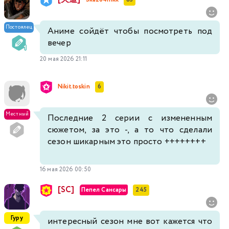
Постоялец
Аниме сойдёт чтобы посмотреть под
вечер
20 мая 2026 21:11
Nikit.toskin
6
Местный
Последние 2 серии с измененным
сюжетом, за это -, а то что сделали
сезон шикарным это просто ++++++++
16 мая 2026 00:50
[SC]
Пепел Сансары
245
Гуру
интересный сезон мне вот кажется что