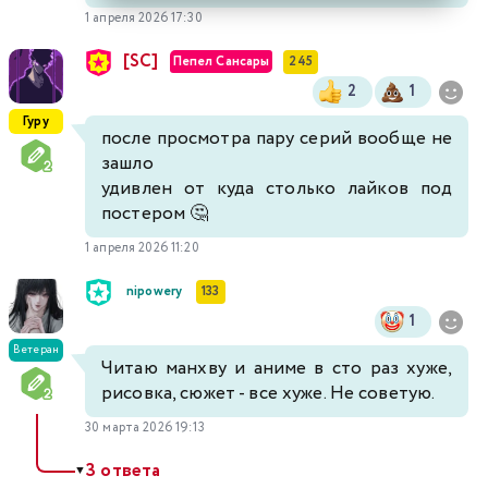
1 апреля 2026 17:30
[SC]
Пепел Сансары
245
2
1
Гуру
после просмотра пару серий вообще не
зашло
удивлен от куда столько лайков под
постером 🤔
1 апреля 2026 11:20
nipowery
133
1
Ветеран
Читаю манхву и аниме в сто раз хуже,
рисовка, сюжет - все хуже. Не советую.
30 марта 2026 19:13
3 ответа
▼