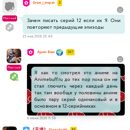
Grom_i_trepet
3
Местный
Зачем писать серий 12 если их 9. Они
повторяют предыдущие эпизоды.
25 мая 2026 20:49
Ayumi Bear
187
Местный
Я как то смотрел это аниме на
Animebuff.ru до тех пор пока он не
стал глючить через каждый день
так там вообще у половины аниме
было пару серий одинаковый и в
основном в 12-серийниках.
6 июня 2026 11:58
[天道]
Skazo4nikk
83