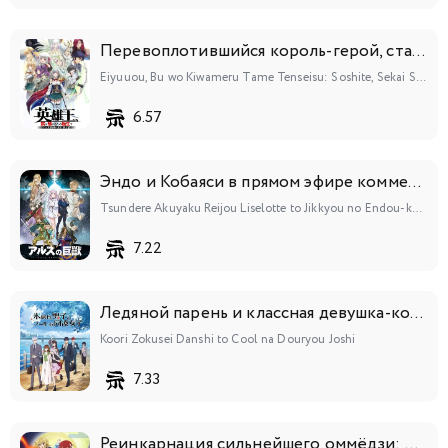
Перевоплотившийся король-герой, ставший самой сильной ученицей рыцаря
Eiyuuou, Bu wo Kiwameru Tame Tenseisu: Soshite, Sekai Saikyou no Minarai Kishi♀
6.57
Эндо и Кобаяси в прямом эфире комментируют злодейку
Tsundere Akuyaku Reijou Liselotte to Jikkyou no Endou-kun to Kaisetsu no Kobayashi-san
7.22
Ледяной парень и классная девушка-коллега
Koori Zokusei Danshi to Cool na Douryou Joshi
7.33
Реинкарнация сильнейшего оммёдзи: Эти монстры слишком слабы по сравнению с моим ёкаем