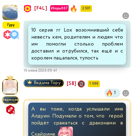
[F4L]
Игорь007
2 501
Гуру
10 серия гг Loх возомнивший себя
невесть кем, родителям и людям что
им помогли столько проблем
доставил и отрубился, так ещё и с
королем пацапался, тупость
19 июня 2026 09:41
Ведьма Тору
[SB]
1 088
1
PREMIUM
А вы тоже, когда услышали имя
Алдуин. Подумали о том, что герой
пойдёт сражаться с драконами в
Скайриме.