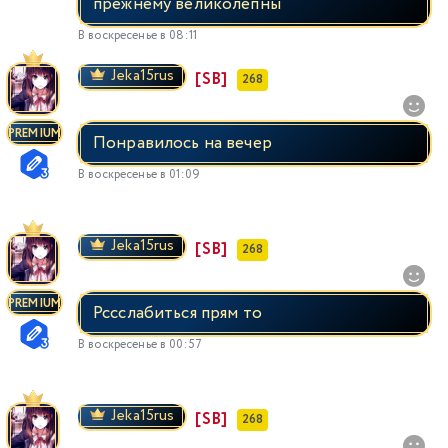
прежнему великолепны
В воскресенье в 08:11
Jeka15rus
[SB]
268
PREMIUM
Понравилось на вечер
В воскресенье в 01:09
Jeka15rus
[SB]
268
PREMIUM
Рссслабиться прям то
В воскресенье в 00:57
Jeka15rus
[SB]
268