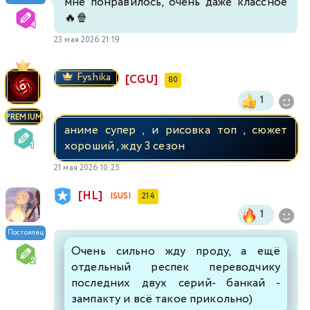
мне понравилось, очень даже классное
🔥🍿
23 мая 2026 21:19
Fyshika
[CGU]
80
1
PREMIUM
аниме супер , и рисовка топ , сюжет
хороший , жду 3 сезон
21 мая 2026 10:25
[HL]
ISUSI
214
1
Постоялец
Очень сильно жду проду, а ещё
отдельный респек переводчику
последних двух серий- банкай -
зампакту и всё такое прикольно)