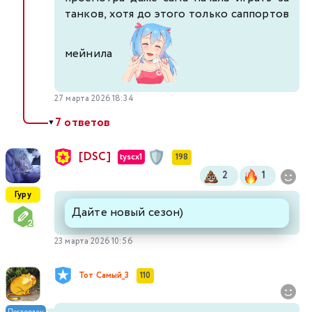
танков, хотя до этого только саппортов
мейнила
27 марта 2026 18:34
7 ответов
▼
[DSC]
tyscx1
198
2
1
Гуру
Дайте новый сезон)
23 марта 2026 10:56
Тот Самый_3
110