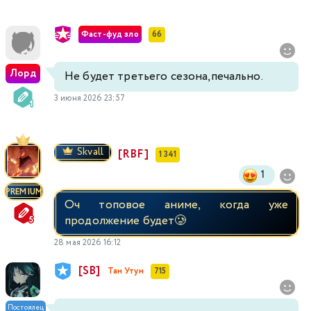
Фаст-фуд зло
66
Лорд
Не будет третьего сезона,печально.
3 июня 2026 23:57
Skvall
[RBF]
1 341
1
PREMIUM
Оч топовое аниме, когда уже
продолжение будет🥲
28 мая 2026 16:12
[SB]
Тан Утун
715
Постоялец