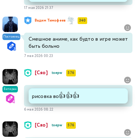
17 мая 2026 21:37
Вадим Тимофеев
340
Постоялец
Смешное аниме, как будто в игре может
быть больно
7 мая 2026 00:23
[Сяо]
toepw
576
Ветеран
👍
👍
👍
рисовка во
6 мая 2026 08:22
[Сяо]
toepw
576