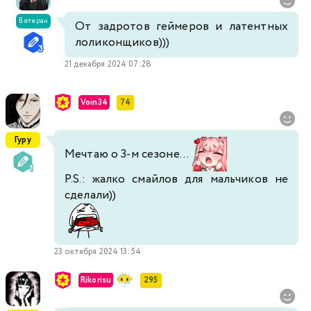
Ветеран
От задротов геймеров и латентных
лоликонщиков)))
21 декабря 2024 07:28
Voin34
74
Гуру
Мечтаю о 3-м сезоне...
P.S.: жалко смайлов для мальчиков не
сделали))
23 октября 2024 13:54
Rikorisu
295