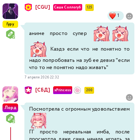
[CGU]
Саша Соллогуб
125
1
Гуру
аниме просто супер
Каэдэ если что не понятно то
надо попробовать на зуб ее девиз "если
что то не понятно надо живать"
7 апреля 2026 22:32
[СБД]
xPrincess
200
Лорд
Посмотрела с огромным удовольствием
ГГ просто нереальная имба, после
просмотра даже сама начала играть за