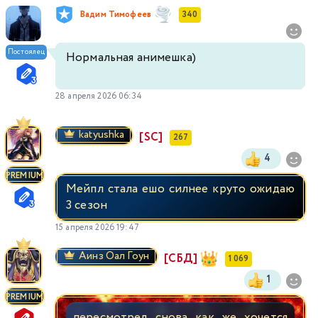
Вадим Тимофеев
340
Постоялец
Нормальная анимешка)
28 апреля 2026 06:34
katyushka
[SC]
267
4
PREMIUM
Мейпл стала ешо силнее круто ожидаю
3 сезон
15 апреля 2026 19:47
Аинз Оал Гоун
[СБД]
1 069
1
PREMIUM
пересмотрел снова как же хочется