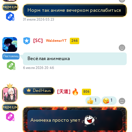
PREMIUM
Норм так аниме вечерком расслабиться
31 июля 2026 05:23
[SC]
WaldemarYT
246
Постоялец
Весёлая анимешка
6 июля 2026 20:46
DedHaus
[天道]
806
1
1
PREMIUM
Анимеха просто улет