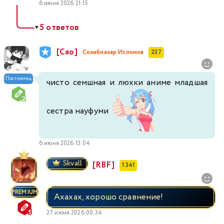
6 июня 2026 21:15
5 ответов
▼
[Сяо]
Сохибназар Исломов
237
Постоялец
чисто семшная и люхки аниме младшая
сестра науфуми
6 июня 2026 13:04
Skvall
[RBF]
1 341
PREMIUM
Ахахах, хорошо сравнение!
27 июня 2026 00:34