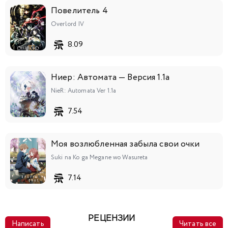
Повелитель 4
Overlord IV
8.09
Ниер: Автомата — Версия 1.1а
NieR: Automata Ver 1.1a
7.54
Моя возлюбленная забыла свои очки
Suki na Ko ga Megane wo Wasureta
7.14
РЕЦЕНЗИИ
Написать
Читать все