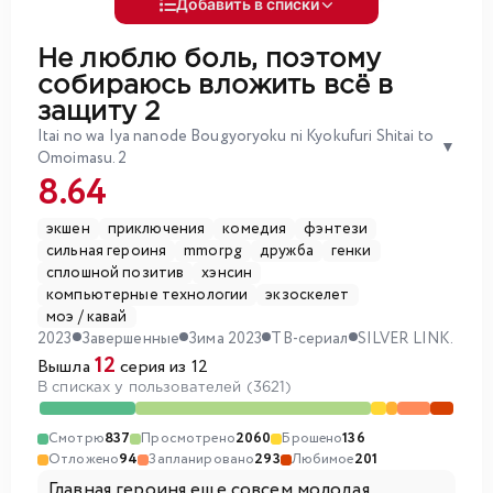
Добавить в списки
Не люблю боль, поэтому
собираюсь вложить всё в
защиту 2
Itai no wa Iya nanode Bougyoryoku ni Kyokufuri Shitai to
▼
Omoimasu. 2
8.64
экшен
приключения
комедия
фэнтези
сильная героиня
mmorpg
дружба
генки
сплошной позитив
хэнсин
компьютерные технологии
экзоскелет
моэ / кавай
2023
Завершенные
Зима 2023
ТВ-сериал
SILVER LINK.
12
Вышла
серия из 12
В списках у пользователей (3621)
Смотрю
837
Просмотрено
2060
Брошено
136
Отложено
94
Запланировано
293
Любимое
201
Главная героиня еще совсем молодая