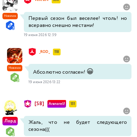
Новичок
Первый сезон был веселее! чтоль! но
всеравно смешно местами!
19 июня 2026 12:59
_ROD_
118
Новичок
😀
Абсолютно согласен!
19 июня 2026 13:22
[SB]
Aranorelf
151
Лорд
Жаль, что не будет следующего
сезона(((