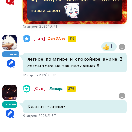
новый сезон
15 апреля 2026 19:41
[Tan]
ZoroDAce
316
1
Постоялец
легкое приятное и спокойное аниме 2
сезон тоже не так плох явная 8
12 апреля 2026 23:18
[Сяо]
Лещара
379
Ветеран
Классное аниме
9 апреля 2026 21:57