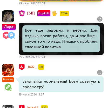
29 июня 2026 20:22
[SB]
EropkuH
2 154
Лорд
Всё ещё задорно и весело. Для
отдыха после работы, да и вообще -
самое то что надо. Никаких проблем,
сплошной позитив.
29 июня 2026 13:04
_ROD_
118
Новичок
Залипалка нормальная! Всем советую к
просмотру!
19 июня 2026 13:27
Veles34
330