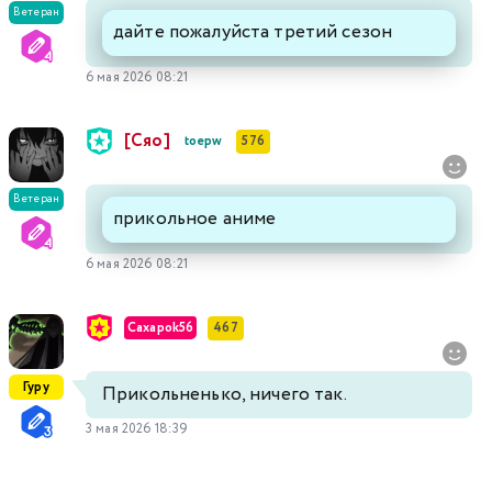
Ветеран
дайте пожалуйста третий сезон
6 мая 2026 08:21
[Сяо]
toepw
576
Ветеран
прикольное аниме
6 мая 2026 08:21
Caxapok56
467
Гуру
Прикольненько, ничего так.
3 мая 2026 18:39