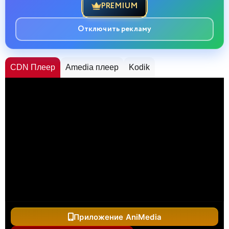
PREMIUM
Отключить рекламу
CDN Плеер
Amedia плеер
Kodik
Приложение AniMedia