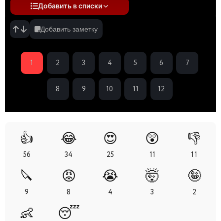
Добавить в списки
Добавить заметку
1
2
3
4
5
6
7
8
9
10
11
12
👍
😂
😍
😲
👎
56
34
25
11
11
🔪
😡
😭
🤯
🤪
9
8
4
3
2
👶
😴