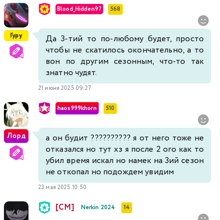
Blood_Hidden97
568
Гуру
Да 3-тий то по-любому будет, просто
чтобы не скатилось окончательно, а то
вон по другим сезонным, что-то так
знатно чудят.
21 июня 2025 09:27
haos999khorn
510
Лорд
а он будит ?????????? я от него тоже не
отказался но тут хз я после 2 ого как то
убил время искал но намек на 3ий сезон
не откопал но подождем увидим
23 мая 2025 10:50
[CM]
Nerkin 2024
14