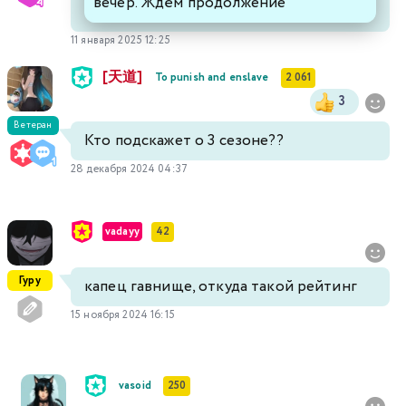
вечер. Ждём продолжение
11 января 2025 12:25
[天道]
To punish and enslave
2 061
3
Ветеран
Кто подскажет о 3 сезоне??
28 декабря 2024 04:37
vadayy
42
Гуру
капец гавнище, откуда такой рейтинг
15 ноября 2024 16:15
vasoid
250