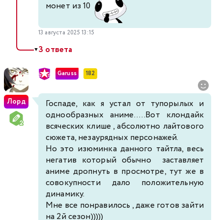
монет из 10
13 августа 2025 13:15
3 ответа
▼
Garuss
182
Лорд
Госпаде, как я устал от тупорылых и
однообразных аниме.....Вот клондайк
всяческих клише , абсолютно лайтового
сюжета, незаурядных персонажей.
Но это изюминка данного тайтла, весь
негатив который обычно заставляет
аниме дропнуть в просмотре, тут же в
совокупности дало положительную
динамику.
Мне все понравилось , даже готов зайти
на 2й сезон)))))