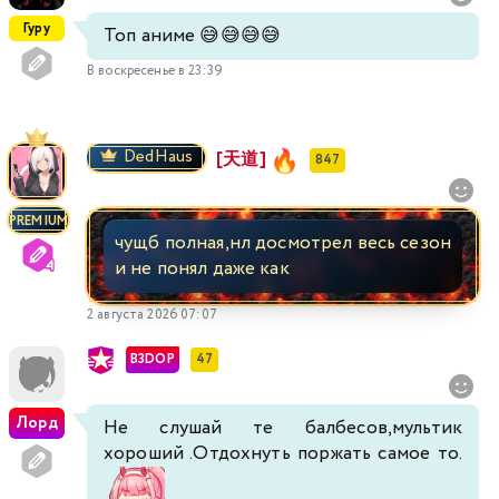
Гуру
Топ аниме 😅😅😅😅
В воскресенье в 23:39
DedHaus
[天道]
847
PREMIUM
чущб полная,нл досмотрел весь сезон
и не понял даже как
2 августа 2026 07:07
B3DOP
47
Лорд
Не слушай те балбесов,мультик
хороший .Отдохнуть поржать самое то.