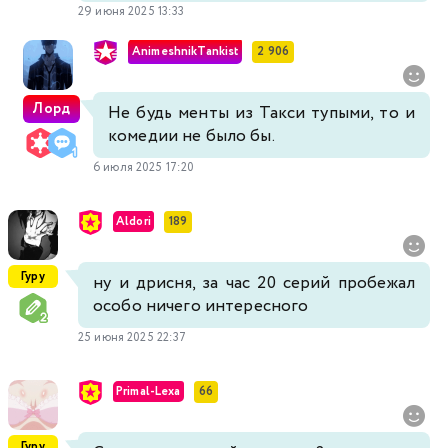
29 июня 2025 13:33
AnimeshnikTankist
2 906
Лорд
Не будь менты из Такси тупыми, то и
комедии не было бы.
6 июля 2025 17:20
Aldori
189
Гуру
ну и дрисня, за час 20 серий пробежал
особо ничего интересного
25 июня 2025 22:37
Primal-Lexa
66
Гуру