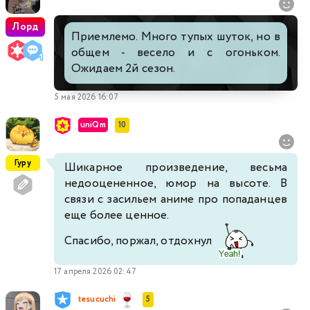
Лорд
Приемлемо. Много тупых шуток, но в
общем - весело и с огоньком.
Ожидаем 2й сезон.
5 мая 2026 16:07
uniQm
10
Гуру
Шикарное произведение, весьма
недооцененное, юмор на высоте. В
связи с засильем аниме про попаданцев
еще более ценное.
Спасибо, поржал, отдохнул
17 апреля 2026 02:47
tesucuchi
5