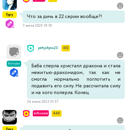
Гуру
Что за дичь в 22 серии вообще?!
7 июля 2025 19:19
ytrhjvfyns23
412
Ветеран
Баба сперла кристалл дракона и стала
нежитью-драконидом, так как не
смогла нормально поглотить и
подавить его силу. Не рассчитала силу
и на кого поперла. Конец
24 июля 2025 01:57
srAssura
440
Гуру