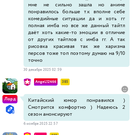
мне не сильно зашла но аниме
понравилось больше т.к вполне себе
комедийные ситуации да и хоть гг
полная имба но все же данный тайтл
даёт хоть какие-то эмоции в отличие
от других тайтлов с имба гг. А так
рисовка красивая так же харизма
персов тоже топ поэтому думаю на 9/10
точно
30 декабря 2025 02:59
AngeL12466
385
Лорд
Китайский юмор понравился )
Смотрится комфортно ) Надеюсь 2
сезон анонсируют
6 ноября 2025 22:57