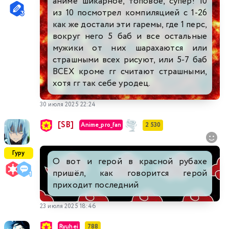
аниме шикарное, топовое, супер! 10
из 10 посмотрел компиляцией с 1-26
как же достали эти гаремы, где 1 перс,
вокруг него 5 баб и все остальные
мужики от них шарахаются или
страшными всех рисуют, или 5-7 баб
ВСЕХ кроме гг считают страшными,
хотя гг так себе уродец.
30 июля 2025 22:24
[SB]
Anime_pro_fan
2 530
Гуру
О вот и герой в красной рубахе
пришёл, как говорится герой
приходит последний
23 июля 2025 18:46
Ryuhei
788