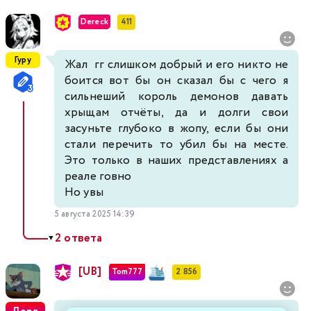
Dereck
411
Гуру
Жал гг слишком добрый и его никто не
боится вот бы он сказал бы с чего я
сильнеший король демонов давать
хрыщам отчёты, да и долги свои
засуньте глубоко в жопу, если бы они
стали перечить то убил бы на месте.
Это только в наших представлениях а
реале говно
Но увы
5 августа 2025 14:39
2 ответа
▼
[UB]
Tom777
2 856