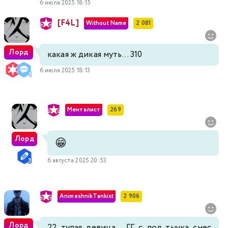
6 июля 2025 18:15
[F4L]
Without Name
2 081
Лорд
какая ж дикая муть... 310
6 июля 2025 18:13
Менталист
269
Лорд
😁
6 августа 2025 20:53
AnimeshnikTankist
2 906
Лорд
22 тупая девица... ГГ с пол тычка снес