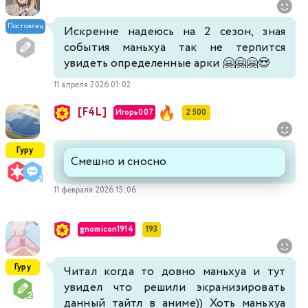
Постоялец
Искренне надеюсь на 2 сезон, зная
события маньхуа так не терпится
увидеть определенные арки 🤗🤗🤗😍
11 апреля 2026 01:02
[F4L]
Игорь007
2 500
Гуру
Смешно и сносно
11 февраля 2026 15:06
gnomicon1914
193
Гуру
Читал когда то довно маньхуа и тут
увидел что решили экранизировать
данный тайтл в аниме)) Хоть маньхуа