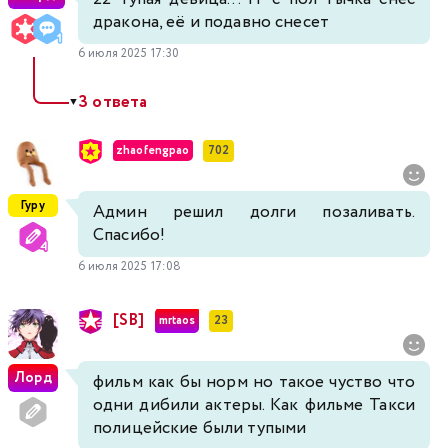
дракона, её и подавно снесет
6 июля 2025 17:30
3 ответа
▼
zhaofengpao
702
Гуру
Админ решил долги позаливать.
Спасибо!
6 июля 2025 17:08
[SB]
mrtaos
23
Лорд
фильм как бы норм но такое чуство что
одни дибили актеры. Как фильме Такси
полицейские были тупыми