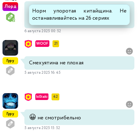
Лорд
Норм упоротая китайщина. Не
останавливайтесь на 26 сериях
6 августа 2025 00:52
WOOF
21
Гуру
Смехуятина не плохая
5 августа 2025 16:45
ki0taki
42
Гуру
😀
не смотрибельно
5 августа 2025 15:52