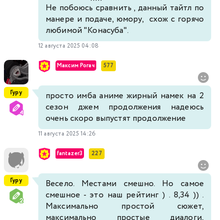
Не побоюсь сравнить , данный тайтл по
манере и подаче, юмору, схож с горячо
любимой "Конасуба".
12 августа 2025 04:08
Максим Рогач
577
Гуру
просто имба аниме жирный намек на 2
сезон джем продолжения надеюсь
очень скоро выпустят продолжение
11 августа 2025 14:26
fantazer3
227
Гуру
Весело. Местами смешно. Но самое
смешное - это наш рейтинг ) . 8,34 )) .
Максимально простой сюжет,
максимально простые диалоги,