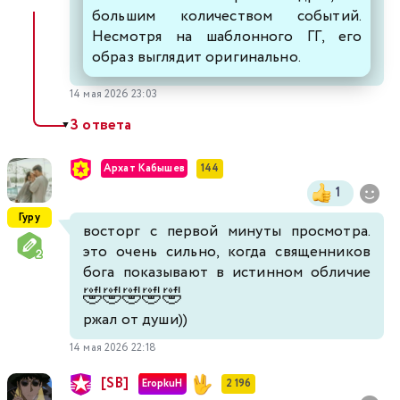
большим количеством событий.
Несмотря на шаблонного ГГ, его
образ выглядит оригинально
.
14 мая 2026 23:03
3 ответа
▼
Архат Кабышев
144
1
Гуру
восторг с первой минуты просмотра.
это очень сильно, когда священников
бога показывают в истинном обличие
🤣
🤣
🤣
🤣
🤣
ржал от души))
14 мая 2026 22:18
[SB]
EropkuH
2 196