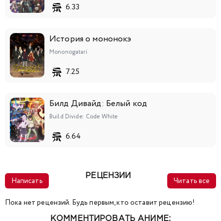
6.33
История о мононокэ
Mononogatari
7.25
Билд Дивайд: Белый код
Build Divide: Code White
6.64
РЕЦЕНЗИИ
Написать
Читать все
Пока нет рецензий. Будь первым, кто оставит рецензию!
КОММЕНТИРОВАТЬ АНИМЕ: