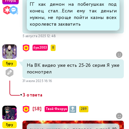
Лорд
ГГ как демон на побегушках под
конец стал...Если ему так деньги
нужны, не проще пойти казны всех
королевств захватить
5 августа 2025 12:48
ilya2003
8
Гуру
На ВК видео уже есть 25-26 серия Я уже
посмотрел
31 июля 2025 16:16
3 ответа
▼
[SB]
Твой Физрук
289
Гуру