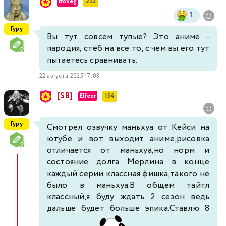
troxeg
223
1
Гуру
Вы тут совсем тупые? Это аниме -
пародия, стёб на все то, с чем вы его тут
пытаетесь сравнивать.
22 августа 2025 17:03
[SB]
Elfeer
154
Гуру
Смотрел озвучку маньхуа от Кейси на
ютубе и вот выходит аниме,рисовка
отличается от маньхуа,но норм и
состояние долга Мерлина в конце
каждый серии классная фишка,такого не
было в маньхуа.В общем тайтл
классный,я буду ждать 2 сезон ведь
дальше будет больше эпика.Ставлю 8