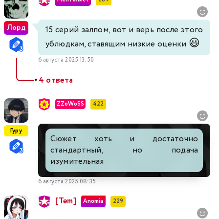
Лорд
15 серий залпом, вот и верь после этого
😃
ублюдкам, ставящим низкие оценки
6 августа 2025 13:50
4 ответа
▼
ZZoWoSS
422
Гуру
Сюжет хоть и достаточно
стандартный, но подача
изумительная
6 августа 2025 08:35
[Tem]
Anomia
229