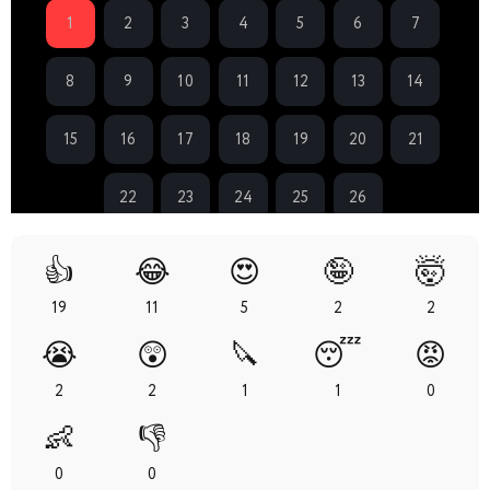
1
2
3
4
5
6
7
8
9
10
11
12
13
14
15
16
17
18
19
20
21
22
23
24
25
26
👍
😂
😍
🤪
🤯
19
11
5
2
2
😭
😲
🔪
😴
😡
2
2
1
1
0
👶
👎
0
0