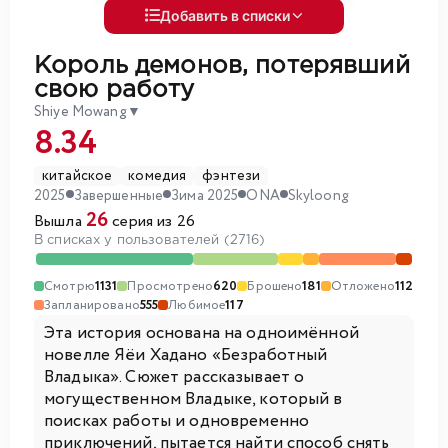
Добавить в списки
Король демонов, потерявший
свою работу
Shiye Mowang
▼
8.34
китайское
комедия
фэнтези
2025
Завершенные
Зима 2025
ONA
Skyloong
26
Вышла
серия из 26
В списках у пользователей (2716)
Смотрю
1131
Просмотрено
620
Брошено
181
Отложено
112
Запланировано
555
Любимое
117
Эта история основана на одноимённой
новелле Яёи Хадано «Безработный
Владыка». Сюжет рассказывает о
могущественном Владыке, который в
поисках работы и одновременно
приключений, пытается найти способ снять