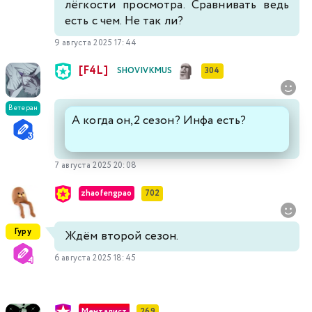
лёгкости просмотра. Сравнивать ведь
есть с чем. Не так ли?
9 августа 2025 17:44
[F4L]
SHOVIVKMUS
304
Ветеран
А когда он,2 сезон? Инфа есть?
7 августа 2025 20:08
zhaofengpao
702
Гуру
Ждём второй сезон.
6 августа 2025 18:45
Менталист
269