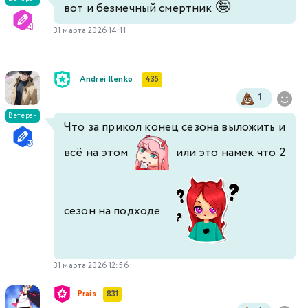
🤪
вот и безмечный смертник
31 марта 2026 14:11
Andrei Ilenko
435
1
Ветеран
Что за прикол конец сезона выложить и
всё на этом
или это намек что 2
сезон на подходе
31 марта 2026 12:56
Prais
831