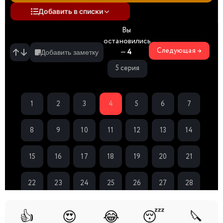
Добавить в списки
Вы
остановились
Следующая →
—
4
Добавить заметку
5 серия
1
2
3
4
5
6
7
8
9
10
11
12
13
14
15
16
17
18
19
20
21
22
23
24
25
26
27
28
29
30
31
32
33
34
35
👍
😍
😂
😴
🔪