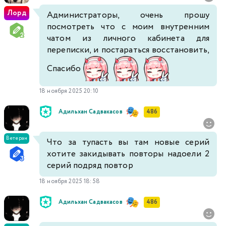
Лорд
Администраторы, очень прошу
посмотреть что с моим внутренним
чатом из личного кабинета для
переписки, и постараться восстановить,
Спасибо
18 ноября 2025 20:10
Адильхан Садвакасов
486
Ветеран
Что за тупасть вы там новые серий
хотите закидывать повторы надоели 2
серий подряд повтор
18 ноября 2025 18:58
Адильхан Садвакасов
486