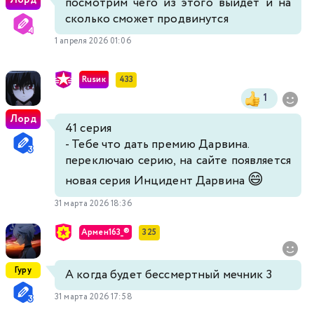
Лорд
посмотрим чего из этого выйдет и на
сколько сможет продвинутся
1 апреля 2026 01:06
Rusик
433
1
Лорд
41 серия
- Тебе что дать премию Дарвина.
переключаю серию, на сайте появляется
😄
новая серия Инцидент Дарвина
31 марта 2026 18:36
Армен163_®
325
Гуру
А когда будет бессмертный мечник 3
31 марта 2026 17:58