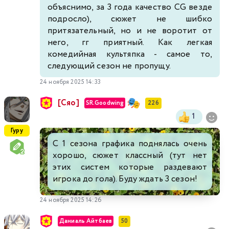
объяснимо, за 3 года качество CG везде
подросло), сюжет не шибко
притязательный, но и не воротит от
него, гг приятный. Как легкая
комедийная культяпка - самое то,
следующий сезон не пропущу.
24 ноября 2025 14:33
[Сяо]
SR.Goodwing
226
1
Гуру
С 1 сезона графика поднялась очень
хорошо, сюжет классный (тут нет
этих систем которые раздевают
игрока до гола). Буду ждать 3 сезон!
24 ноября 2025 14:26
Даниаль Айтбаев
50