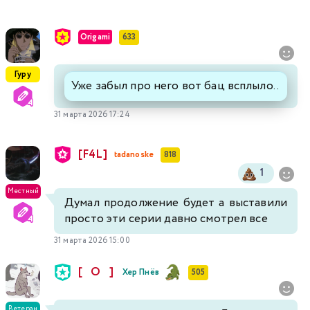
Origami
633
Гуру
Уже забыл про него вот бац всплыло..
31 марта 2026 17:24
[F4L]
tadanoske
818
1
Местный
Думал продолжение будет а выставили
просто эти серии давно смотрел все
31 марта 2026 15:00
[⠀O⠀]
Хер Пнёв
505
Ветеран