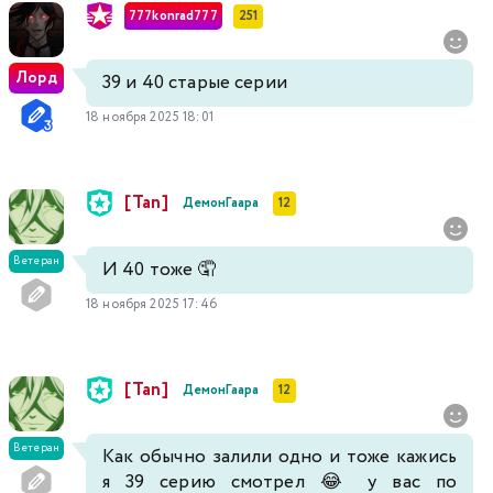
777konrad777
251
Лорд
39 и 40 старые серии
18 ноября 2025 18:01
[Tan]
ДемонГаара
12
Ветеран
И 40 тоже 🤦
18 ноября 2025 17:46
[Tan]
ДемонГаара
12
Ветеран
Как обычно залили одно и тоже кажись
я 39 серию смотрел 😂 у вас по