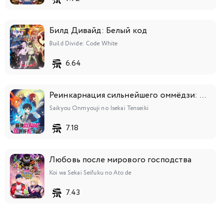
Билд Дивайд: Белый код
Build Divide: Code White
6.64
Реинкарнация сильнейшего оммёдзи: Эти монстры слишком слабы по сравнению с моим ёкаем
Saikyou Onmyouji no Isekai Tenseiki
7.18
Любовь после мирового господства
Koi wa Sekai Seifuku no Ato de
7.43