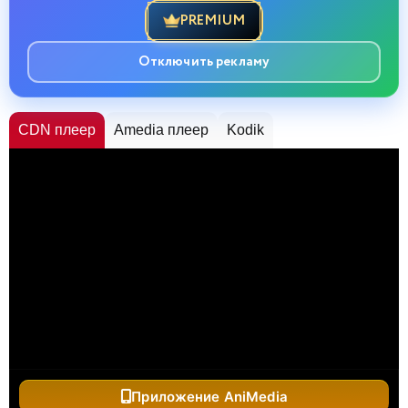
PREMIUM
Отключить рекламу
CDN плеер
Amedia плеер
Kodik
Приложение AniMedia