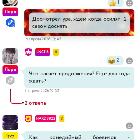
1
Лорд
Досмотрел ура, ждем когда осилят 2
сезон доснять.
16 апреля 2026 19:45
LNC116
4
2
Лорд
Что насчёт продолжения? Ещё два года
ждать?
7 апреля 2026 10:52
2 ответа
▼
HARD3822
3
Гуру
Как комедийный боевичок -