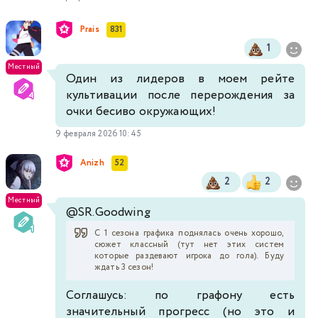
Prais
831
1
Местный
Один из лидеров в моем рейте
культивации после перерождения за
очки бесиво окружающих!
9 февраля 2026 10:45
Anizh
52
2
2
Местный
@SR.Goodwing
С 1 сезона графика поднялась очень хорошо,
сюжет классный (тут нет этих систем
которые раздевают игрока до гола). Буду
ждать 3 сезон!
Соглашусь: по графону есть
значительный прогресс (но это и