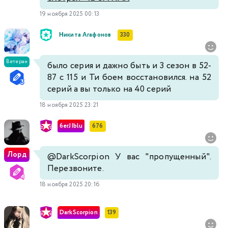
19 ноября 2025 00:13
Ηикита Αгафонов
330
Ветеран
было серия и дажно быть и 3 сезон в 52-
87 с 115 и Ти боем восстановился. на 52
серий а вы только на 40 серий
18 ноября 2025 23:21
6erJIblu
676
Лорд
@DarkScorpion
У вас "пропущенный".
Перезвоните.
18 ноября 2025 20:16
DarkScorpion
139