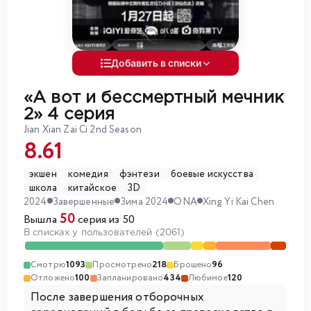
Добавить в списки
«А вот и бессмертный мечник
2»
4 серия
Jian Xian Zai Ci 2nd Season
8.61
экшен
комедия
фэнтези
боевые искусства
школа
китайское
3D
2024
Завершенные
Зима 2024
ONA
Xing Yi Kai Chen
50
Вышла
серия из 50
В списках у пользователей (2061)
Смотрю
1093
Просмотрено
218
Брошено
96
Отложено
100
Запланировано
434
Любимое
120
После завершения отборочных