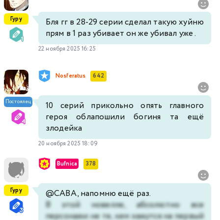
Гуру
Бля гг в 28-29 серии сделал такую хуйню
прям в 1 раз убивает он же убивал уже .
22 ноября 2025 16:25
Nosferatus
642
Постоялец
10 серий прикольно опять главного
героя облапошили богиня та ещё
злодейка
20 ноября 2025 18:09
Bufnica
378
Гуру
@САВА
, напомню ещё раз.
В этой новелле, абсолютно все
персонажи не те, кем кажутся на первый