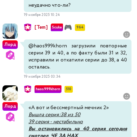
неудачно что-ли?
19 ноября 2025 10:24
[Tem]
Scuka
964
Лорд
@haos999khorn
загрузили повторные
серии 39 и 40, а по факту были 31 и 32,
исправили и откатили серии до 38, а 40
осталась.
19 ноября 2025 03:34
haos999khorn
510
Лорд
«А вот и бессмертный мечник 2»
Вышла серия:38 из 50
39 серия - нестабильно
Вы остановились на 40 серия сегодня
смотрел ЧЕ ЗА НАХ