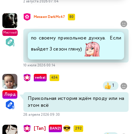
2 августа 2026 07:04
Михаил DarkMc47
80
Местный
по своему прикольное дунхуа. Если
выйдет 3 сезон гляну)
10 июля 2026 00:14
verbat
454
1
Лорд
Прикольная история ждём проду или на
этом всё
28 апреля 2026 09:30
[Tan]
BAN21
292