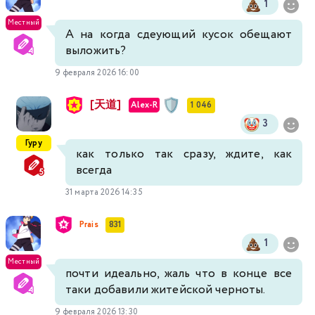
1
Местный
А на когда сдеующий кусок обещают
выложить?
9 февраля 2026 16:00
[天道]
Alex-R
1 046
3
Гуру
как только так сразу, ждите, как
всегда
31 марта 2026 14:35
Prais
831
1
Местный
почти идеально, жаль что в конце все
таки добавили житейской черноты.
9 февраля 2026 13:30