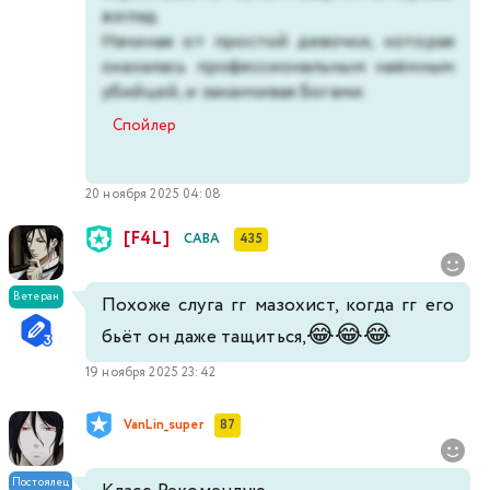
взгляд.
Начиная от простой девочки, которая
оказалась профессиональным наёмным
убийцей, и заканчивая Богами.
Спойлер
20 ноября 2025 04:08
[F4L]
САВА
435
Ветеран
Похоже слуга гг мазохист, когда гг его
😂
😂
😂
бьёт он даже тащиться,
19 ноября 2025 23:42
VanLin_super
87
Постоялец