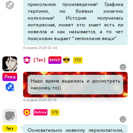
прикольное произведение! Графика
терпимо, но боёвки конечно
колхозные! История получилась
интересная, может кто знает есть ли
новелла и как называется, а то чет
поисковик выдает "непохожие вещи".
6 апреля 2026 02:40
[Tan]
BAN21
292
Лорд
Надо время выделись и досмотреть
наконец то)).
6 апреля 2026 00:16
Bufnica
378
Гуру
Основательно новеллу перелопатили,