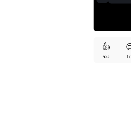
👍

425
1