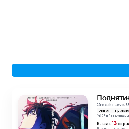
Поднятие
Ore dake Level U
экшен
прикл
2025
Завершен
13
Вышла
серия