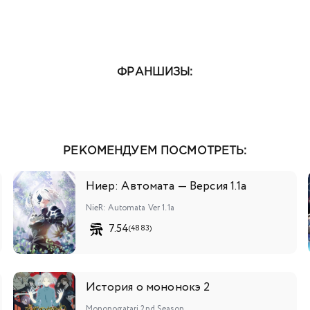
ФРАНШИЗЫ:
РЕКОМЕНДУЕМ ПОСМОТРЕТЬ:
Ниер: Автомата — Версия 1.1а
NieR: Automata Ver 1.1a
7.54
(4883)
История о мононокэ 2
Mononogatari 2nd Season