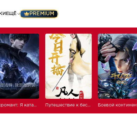
PREMIUM
КИ
ЕЩЁ
Некромант: Я катастрофа
Путешествие к бессмертию