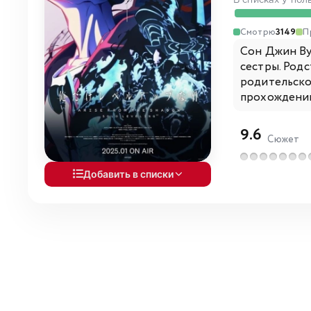
В списках у пол
Смотрю
3149
П
Сон Джин Ву
сестры. Род
родительско
прохождению
9.6
Сюжет
Добавить в списки