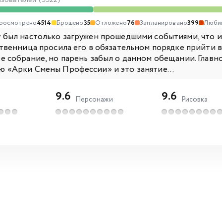
ьзователей (9922)
росмотрено
4514
Брошено
35
Отложено
76
Запланировано
399
Люби
 был настолько загружен прошедшими событиями, что и
ственница просила его в обязательном порядке прийти в
е собрание, но парень забыл о данном обещании. Глав
 «Арки Смены Профессии» и это занятие...
9.6
9.6
Персонажи
Рисовка