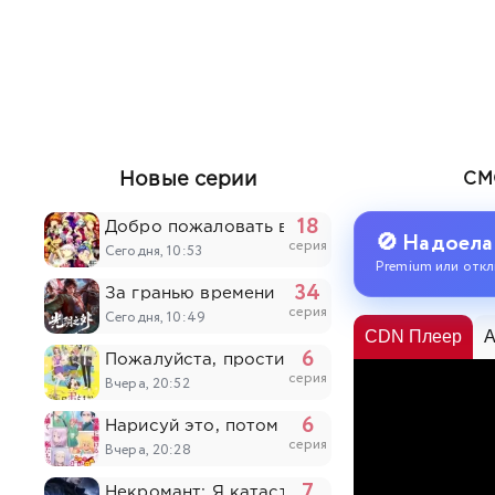
Новые серии
СМ
18
Добро пожаловать в ад, Ирума! 4
🚫 Надоела
серия
Сегодня, 10:53
Premium или откл
34
За гранью времени
серия
Сегодня, 10:49
CDN Плеер
A
6
Пожалуйста, простите моих младших брать
серия
Вчера, 20:52
6
Нарисуй это, потом умри
серия
Вчера, 20:28
7
Некромант: Я катастрофа