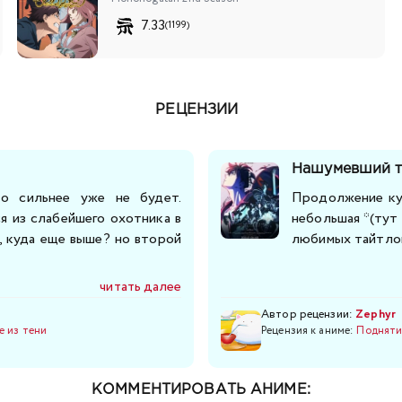
7.33
(1199)
РЕЦЕНЗИИ
Нашумевший т
то сильнее уже не будет.
Продолжение кул
я из слабейшего охотника в
небольшая *(тут
, куда еще выше? но второй
любимых тайтлов
читать далее
Автор рецензии:
Zephyr
е из тени
Рецензия к аниме:
Поднятие
КОММЕНТИРОВАТЬ АНИМЕ: