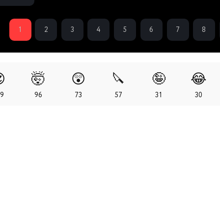
1
2
3
4
5
6
7
8

🤯
😲
🔪
🤪
😂
79
96
73
57
31
30