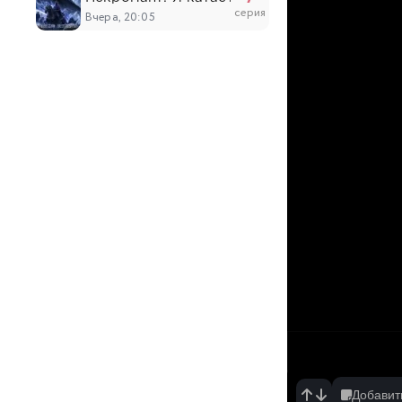
серия
Вчера, 20:05
18
Слёзы Бога
серия
Вчера, 19:56
6
Адский режим: Геймер, который любит спи
серия
Вчера, 19:44
4
Юный лорд — мастер побега 2
серия
Вчера, 19:29
538
Противостоящий небесам
серия
Вчера, 19:18
17
О моём перерождении в слизь 4
серия
Вчера, 17:47
Добавит