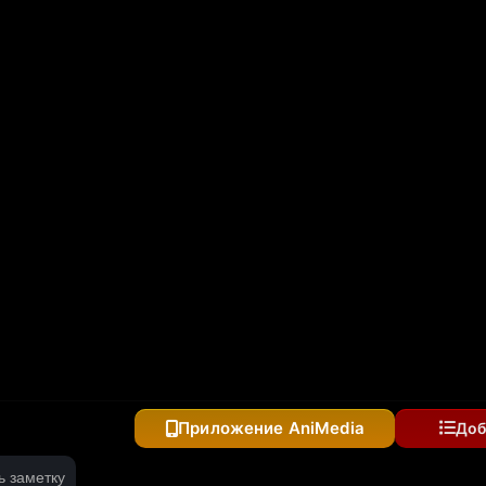
дран, становится бесподобным в параллельном мире с
Приложение AniMedia
Доб
ь заметку