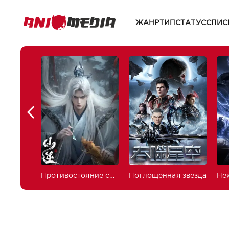
ЖАНР
ТИП
СТАТУС
СПИС
Противостояние святого
Поглощенная звезда