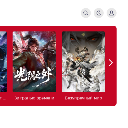
Боевой континент 2: Непревзойдённый клан Тан
За гранью времени
Безупречный мир