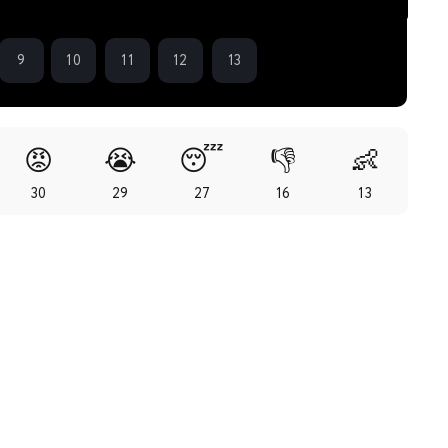
9
10
11
12
13
😡
😭
😴
👎
👶
30
29
27
16
13