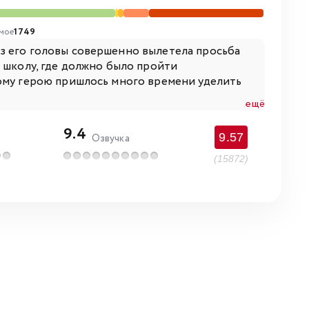
мое
1749
з его головы совершенно вылетела просьба
 школу, где должно было пройти
ному герою пришлось много времени уделить
ещё
9.4
9.57
Озвучка
(15872)