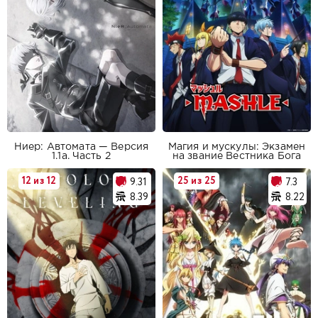
Ниер: Автомата — Версия
Магия и мускулы: Экзамен
1.1а. Часть 2
на звание Вестника Бога
12 из 12
25 из 25
9.31
7.3
8.39
8.22