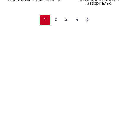
Зазеркалье
1
2
3
4