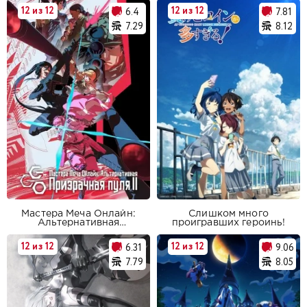
12 из 12
12 из 12
6.4
7.81
7.29
8.12
Мастера Меча Онлайн:
Слишком много
Альтернативная
проигравших героинь!
«Призрачная пуля» 2
12 из 12
12 из 12
6.31
9.06
7.79
8.05