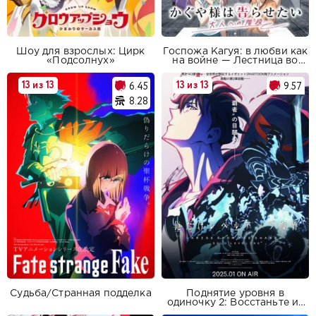
Шоу для взрослых: Цирк
Госпожа Кагуя: в любви как
«Подсолнух»
на войне — Лестница во
взрослую жизнь
13 из 13
13 из 13
6.45
9.57
8.28
Судьба/Странная подделка
Поднятие уровня в
одиночку 2: Восстаньте из
тени