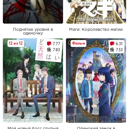
Поднятие уровня в
Маги: Королевство магии
одиночку
12 из 12
Фильм
7.77
6.31
7.83
7.53
Мой новый босс глупый
Одинокий замок в