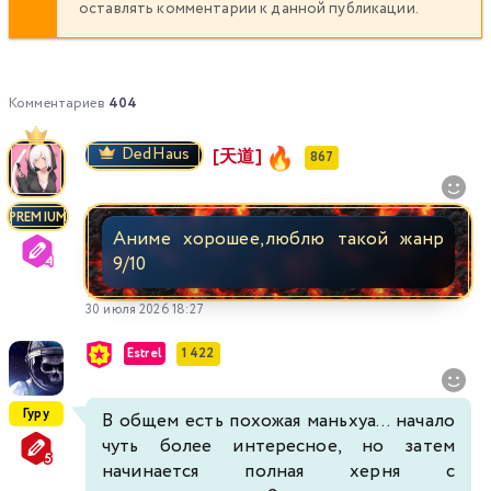
оставлять комментарии к данной публикации.
Комментариев
404
DedHaus
[天道]
867
PREMIUM
Аниме хорошее,люблю такой жанр
9/10
30 июля 2026 18:27
Estrel
1 422
Гуру
В общем есть похожая маньхуа... начало
чуть более интересное, но затем
начинается полная херня с