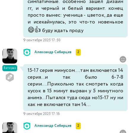
симпатичные. особенно зашел дизайн
гг, и черный и белый вариант. конец
просто вынес: ученица - цветок, да еще
и исекайнулась, это что-то новенькое
😄
👍
буду ждать проду
9 сентября 2025 17:50
Александр Сибирцев
2
Ветеран
15-17 серия минусом....там включается 14
серия...и так было 6-7-8
серии....Прикольно так смотреть когда
кусок в 15 минут вырван у 5 минутного
анимэ...Пытался туда сюда но15-17 ну ни
как не включается там 14...
9 сентября 2025 17:16
Александр Сибирцев
2