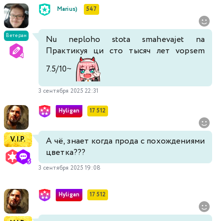
Marius)
547
Ветеран
Nu neploho stota smahevajet na
Практикуя ци сто тысяч лет vopsem
7.5/10~
3 сентября 2025 22:31
Hyligan
17 512
V.I.P.
А чё, знает когда прода с похождениями
цветка???
3 сентября 2025 19:08
Hyligan
17 512