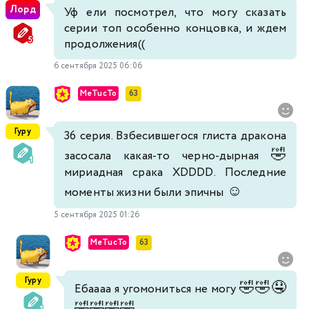
Лорд
Уф ели посмотрел, что могу сказать
серии топ особенно концовка, и ждем
продолжения((
6 сентября 2025 06:06
MeTucTo
63
Гуру
36 серия. Взбесившегося глиста дракона
🤣
засосала какая-то черно-дырная
мириадная срака XDDDD. Последние
☺️
моменты жизни были эпичны
5 сентября 2025 01:26
MeTucTo
63
Гуру
🤣
🤣
🤤
Ебаааа я угомониться не могу
🤣
🤣
🤣
🤣