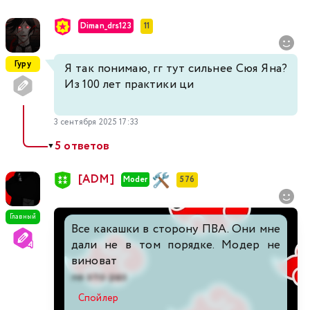
Diman_drs123
11
Гуру
Я так понимаю, гг тут сильнее Сюя Яна?
Из 100 лет практики ци
3 сентября 2025 17:33
5 ответов
▼
[ADM]
Moder
576
Главный
Все какашки в сторону ПВА. Они мне
дали не в том порядке. Модер не
виноват
на это раз
Спойлер