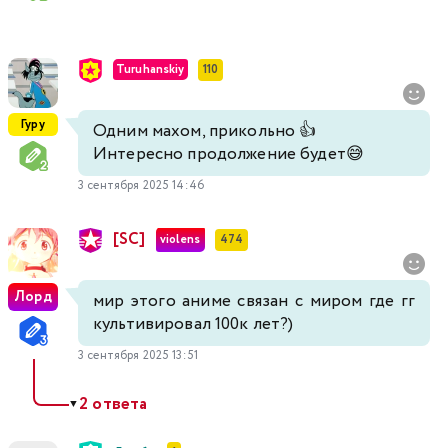
Turuhanskiy
110
Гуру
Одним махом, прикольно 👍
Интересно продолжение будет😅
3 сентября 2025 14:46
[SC]
violens
474
Лорд
мир этого аниме связан с миром где гг
культивировал 100к лет?)
3 сентября 2025 13:51
2 ответа
▼