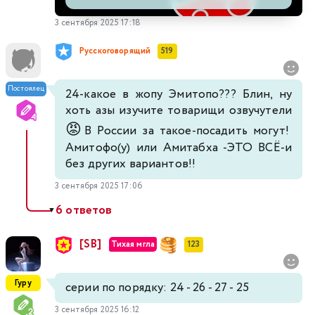
3 сентября 2025 17:18
Русскоговорящий
519
Постоялец
24-какое в жопу Эмитопо??? Блин, ну
хоть азы изучите товарищи озвучутели
😡
В России за такое-посадить могут!
Амитофо(у) или Амитабха -ЭТО ВСЁ-и
без других вариантов!!
3 сентября 2025 17:06
6 ответов
▼
[SB]
Тихая мгла
123
Гуру
серии по порядку: 24 - 26 - 27 - 25
3 сентября 2025 16:12