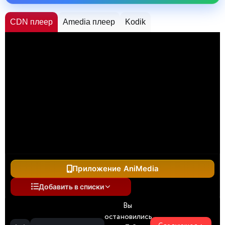
CDN плеер
Amedia плеер
Kodik
Приложение AniMedia
Добавить в списки
Вы
остановились