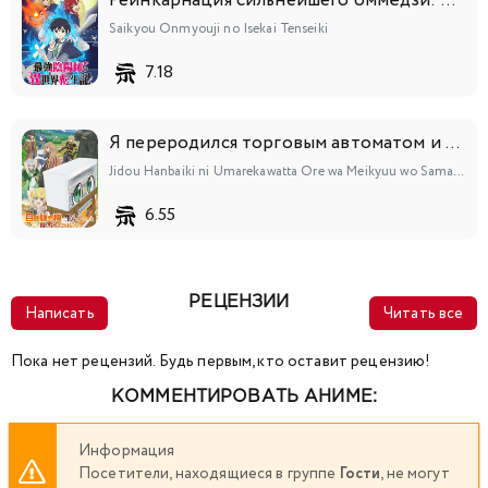
Реинкарнация сильнейшего оммёдзи: Эти монстры слишком слабы по сравнению с моим ёкаем
Saikyou Onmyouji no Isekai Tenseiki
7.18
Я переродился торговым автоматом и скитаюсь по лабиринту
Jidou Hanbaiki ni Umarekawatta Ore wa Meikyuu wo Samayou
6.55
РЕЦЕНЗИИ
Написать
Читать все
Пока нет рецензий. Будь первым, кто оставит рецензию!
КОММЕНТИРОВАТЬ АНИМЕ:
Информация
Посетители, находящиеся в группе
Гости
, не могут