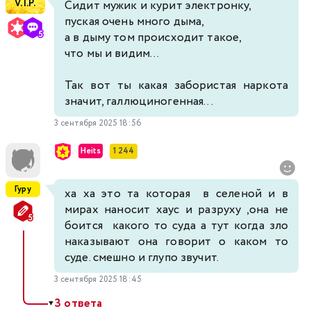
V.I.P.
Сидит мужик и курит электронку,
пуская очень много дыма,
а в дыму том происходит такое,
что мы и видим...
Так вот ты какая забористая наркота
значит, галлюциногенная...
3 сентября 2025 18:56
Heits
1 244
Гуру
ха ха это та которая в селеной и в
мирах наносит хаус и разруху ,она не
боится какого то суда а тут когда зло
наказывают она говорит о каком то
суде. смешно и глупо звучит.
3 сентября 2025 18:45
3 ответа
▼