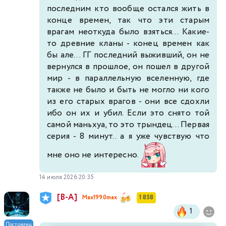
последним кто вообще остался жить в
конце времен, так что эти старым
врагам неоткуда было взяться... Какие-
то древние кланы - конец времен как
бы але... ГГ последний выживший, он не
вернулся в прошлое, он пошел в другой
мир - в параллельную вселенную, где
также не было и быть не могло ни кого
из его старых врагов - они все сдохли
ибо он их и убил. Если это снято той
самой маньхуа, то это трындец... Первая
серия - 8 минут.. а я уже чувствую что
мне оно не интересно.
14 июля 2026 20:35
[В-А]
Max1990max
1 858
1
Постоялец