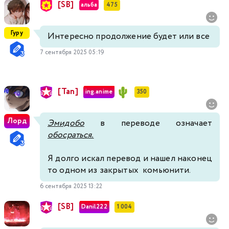
[SB]
альба
475
Гуру
Интересно продолжение будет или все
7 сентября 2025 05:19
[Tan]
ing.anime
350
Лорд
Эмидобо
в переводе означает
обосраться.
Я долго искал перевод и нашел наконец
то одном из закрытых комьюнити.
6 сентября 2025 13:22
[SB]
Danil222
1 004