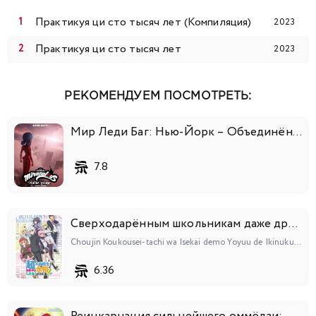
Практикуя ци сто тысяч лет (Компиляция)
2023
Практикуя ци сто тысяч лет
2023
РЕКОМЕНДУЕМ ПОСМОТРЕТЬ:
Мир Леди Баг: Нью-Йорк – Объединённые Герои
7.8
Сверходарённым школьникам даже другой мир нипочём!
Choujin Koukousei-tachi wa Isekai demo Yoyuu de Ikinuku you desu!
6.36