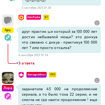
5 сентября 2025 01:28
StasPasko
87
Гуру
друг практик ци который за 100 000 лет
достих небывалой мощи? это донхуа
что связано с днхуа - практикуя 100 000
лет ? или просто отсылка?
4 сентября 2025 19:54
3 ответа
▼
dianagoddess
999
Лорд
заданатила 45 000 на продолжение
сериала, а то было тока 22 серии, и не
смогла не где наити продолжение ! еще