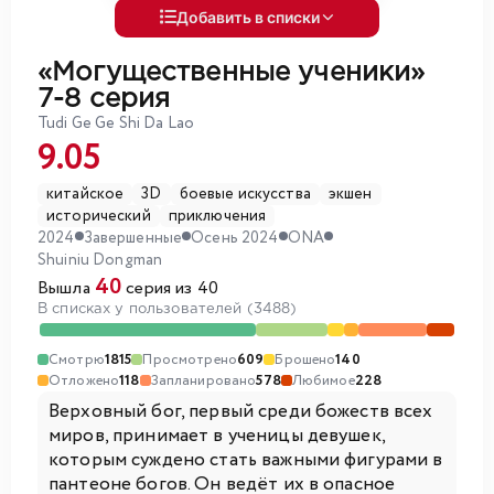
Добавить в списки
«Могущественные ученики»
7-8 серия
Tudi Ge Ge Shi Da Lao
9.05
китайское
3D
боевые искусства
экшен
исторический
приключения
2024
Завершенные
Осень 2024
ONA
Shuiniu Dongman
40
Вышла
серия из 40
В списках у пользователей (3488)
Смотрю
1815
Просмотрено
609
Брошено
140
Отложено
118
Запланировано
578
Любимое
228
Верховный бог, первый среди божеств всех
миров, принимает в ученицы девушек,
которым суждено стать важными фигурами в
пантеоне богов. Он ведёт их в опасное