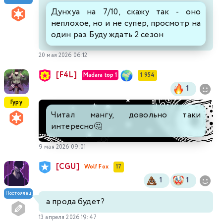
Дунхуа на 7/10, скажу так - оно
неплохое, но и не супер, просмотр на
один раз. Буду ждать 2 сезон
20 мая 2026 06:12
[F4L]
Madara top 1
1 954
1
Гуру
Читал мангу, довольно таки
интересно🤔
9 мая 2026 09:01
[CGU]
Wolf Fox
17
1
1
Постоялец
а прода будет?
13 апреля 2026 19:47