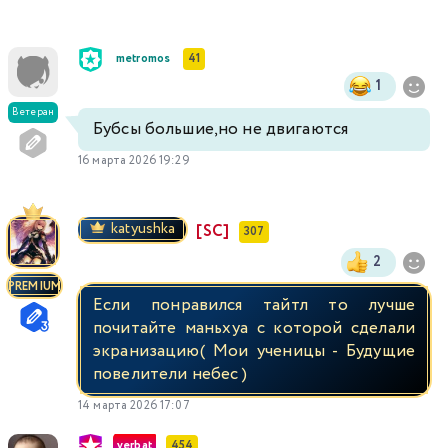
metromos
41
1
Ветеран
Бубсы большие,но не двигаются
16 марта 2026 19:29
katyushka
[SC]
307
2
PREMIUM
Если понравился тайтл то лучше
почитайте маньхуа с которой сделали
экранизацию( Мои ученицы - Будущие
повелители небес )
14 марта 2026 17:07
verbat
454