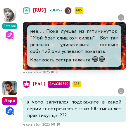
[RUS]
xDEUSx
685
Ветеран
нее.... Пока лучшая из пятиминуток
"Мой брат слишком силен". Вот там
реально удивляешься сколько
событий они успевают показать.
😁
😁
Краткость сестра таланта
4 сентября 2025 10:17
[F4L]
Sova310790
336
Лорд
я чото запутался подскажите в какой
серий гг встречался с гг из 100 тысяч лет
практикуя цы ???
4 сентября 2025 09:19