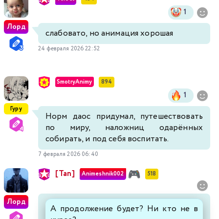
1
Лорд
слабовато, но анимация хорошая
24 февраля 2026 22:52
SmotryAnimy
894
1
Гуру
Норм даос придумал, путешествовать
по миру, наложниц одарённых
собирать, и под себя воспитать.
7 февраля 2026 06:40
[Tan]
Animeshnik002
518
Лорд
А продолжение будет? Ни кто не в