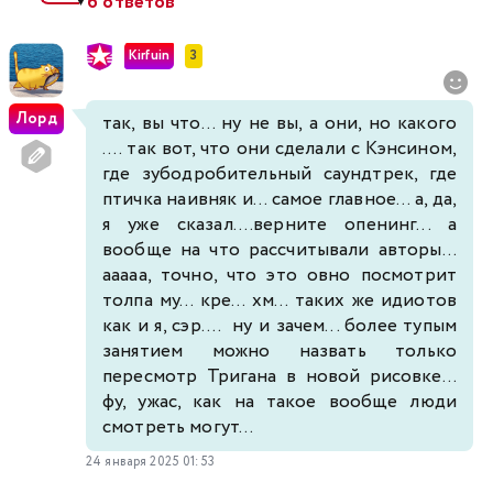
6 ответов
▼
Kirfuin
3
Лорд
так, вы что... ну не вы, а они, но какого
.... так вот, что они сделали с Кэнсином,
где зубодробительный саундтрек, где
птичка наивняк и... самое главное... а, да,
я уже сказал....верните опенинг... а
вообще на что рассчитывали авторы...
ааааа, точно, что это овно посмотрит
толпа му... кре... хм... таких же идиотов
как и я, сэр.... ну и зачем... более тупым
занятием можно назвать только
пересмотр Тригана в новой рисовке...
фу, ужас, как на такое вообще люди
смотреть могут...
24 января 2025 01:53