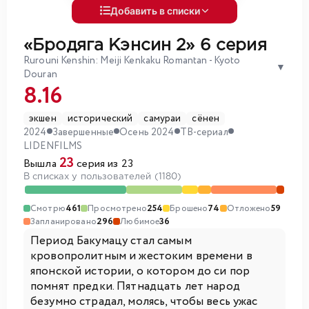
Добавить в списки
«Бродяга Кэнсин 2»
6 серия
Rurouni Kenshin: Meiji Kenkaku Romantan - Kyoto
▼
Douran
8.16
экшен
исторический
самураи
сёнен
2024
Завершенные
Осень 2024
ТВ-сериал
LIDENFILMS
23
Вышла
серия из 23
В списках у пользователей (1180)
Смотрю
461
Просмотрено
254
Брошено
74
Отложено
59
Запланировано
296
Любимое
36
Период Бакумацу стал самым
кровопролитным и жестоким времени в
японской истории, о котором до си пор
помнят предки. Пятнадцать лет народ
безумно страдал, молясь, чтобы весь ужас