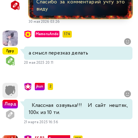
Спасибо за комментарий учту это
виду
30 мая 2026 03:26
MamoruAndo
174
Гуру
а смысл перезказ делать
20 мая 2025 20:11
jkun
2
Лорд
Классная озвуяька!!! И сайт нештяк,
100к из 10 ти.
21 марта 2025 16:56