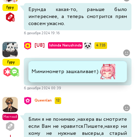
Гуру
Ерунда какая-то, раньше было
интереснее, а теперь смотрится прям
совсем ужасно.
6 декабря 2024 19:16
[UB]
Ishinda Narushinda
4 735
Гуру
Мимимометр зашкаливает.)
6 декабря 2024 00:39
Queenlan
12
Местный
Блин я не понимаю ,нахера вы смотрите
если Вам не нравится.Пишете,нахер ни
кому не нужные высеры,а старый