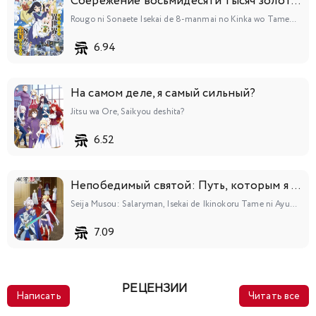
Сбережение восьмидесяти тысяч золотых монет в другом мире к моей старости
Rougo ni Sonaete Isekai de 8-manmai no Kinka wo Tamemasu
6.94
На самом деле, я самый сильный?
Jitsu wa Ore, Saikyou deshita?
6.52
Непобедимый святой: Путь, которым я иду, чтобы выжить в другом мире
Seija Musou: Salaryman, Isekai de Ikinokoru Tame ni Ayumu Michi
7.09
РЕЦЕНЗИИ
Написать
Читать все