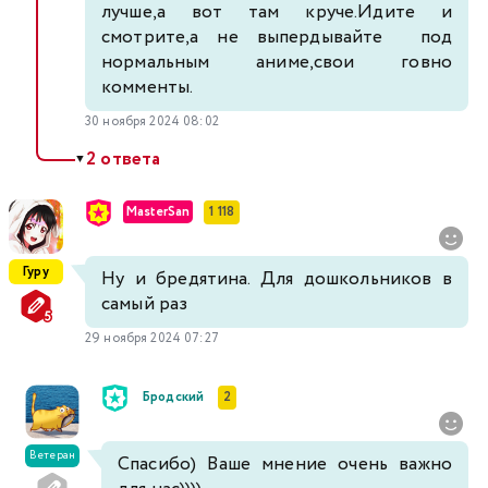
лучше,а вот там круче.Идите и
смотрите,а не выпердывайте под
нормальным аниме,свои говно
комменты.
30 ноября 2024 08:02
2 ответа
▼
MasterSan
1 118
Гуру
Ну и бредятина. Для дошкольников в
самый раз
29 ноября 2024 07:27
Бродский
2
Ветеран
Спасибо) Ваше мнение очень важно