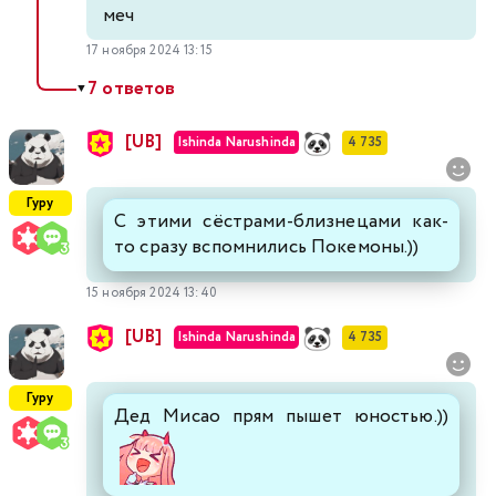
меч
17 ноября 2024 13:15
7 ответов
▼
[UB]
Ishinda Narushinda
4 735
Гуру
С этими сёстрами-близнецами как-
то сразу вспомнились Покемоны.))
15 ноября 2024 13:40
[UB]
Ishinda Narushinda
4 735
Гуру
Дед Мисао прям пышет юностью.))