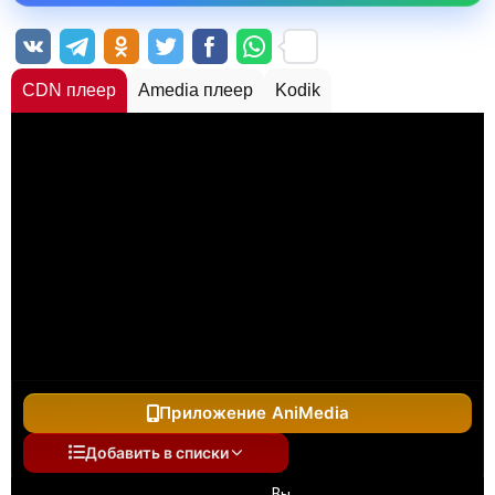
CDN плеер
Amedia плеер
Kodik
Приложение AniMedia
Добавить в списки
Вы