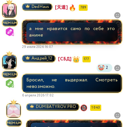
DedHaus
[天道]
789
PREMIUM
а мне нравится само по себе это
аниме
29 июля 2026 16:07
Андрей_12
[СБД]
177
2
PREMIUM
Бросил, не выдержал. Смотреть
невозможно.
6 апреля 2026 17:02
DUMBATYROV.PRO
1 043
PREMIUM