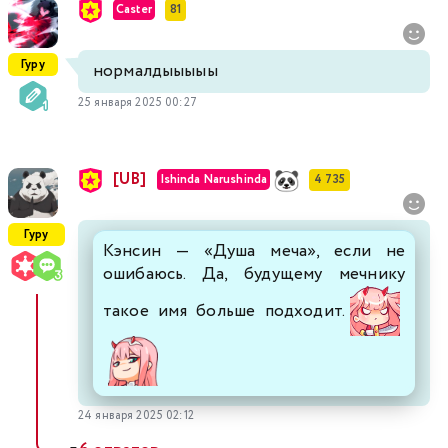
Caster
81
Гуру
нормалдыыыыы
25 января 2025 00:27
[UB]
Ishinda Narushinda
4 735
Гуру
Кэнсин — «Душа меча», если не
ошибаюсь. Да, будущему мечнику
такое имя больше подходит.
24 января 2025 02:12