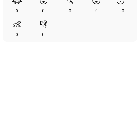
😂
😲
🔪
😡
😴
0
0
0
0
0
👶
👎
0
0