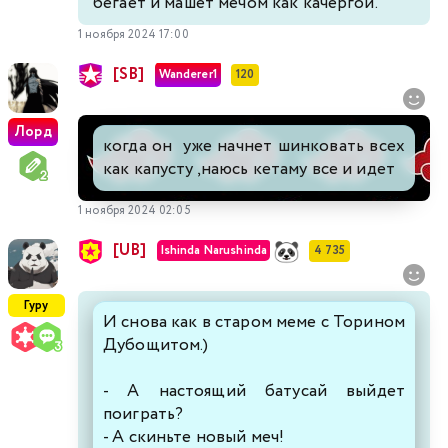
бегает и машет мечом как качергой.
1 ноября 2024 17:00
[SB]
Wanderer1
120
Лорд
когда он уже начнет шинковать всех
как капусту ,наюсь кетаму все и идет
1 ноября 2024 02:05
[UB]
Ishinda Narushinda
4 735
Гуру
И снова как в старом меме с Торином
Дубощитом.)
- А настоящий батусай выйдет
поиграть?
- А скиньте новый меч!