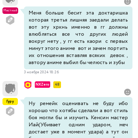
Местный
Меня больше бесит эта доктаришка
которая третья лишняя заедали делать
вот эту хркнь именно в гг должны
влюбляться все что других людей
вокруг нету , у гг есть каори с первых
минут этого аниме вот и зачем портить
их отношения вставляя всяких девок ,
автору аниме выбил бы челюсть и зубы
3 ноября 2024 18:26
NXZero
48
Гуру
Ну ремейк оценивать не буду ибо
хорошо что хотябы сделали а вот стиль
боя могли бы и изучить. Кенсин мастер
Иай(Убивает одним ударом, меч
достает уже в момент удара) а тут он