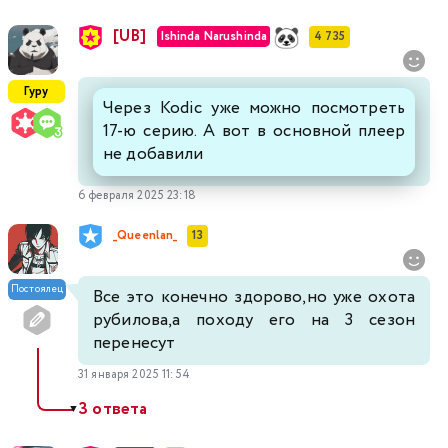
[UB]
Ishinda Narushinda
4 735
Гуру
Через Kodic уже можно посмотреть
17-ю серию. А вот в основной плеер
не добавили
6 февраля 2025 23:18
_Queenlan_
13
Постоялец
Все это конечно здорово,но уже охота
рубилова,а походу его на 3 сезон
перенесут
31 января 2025 11:54
3 ответа
▼