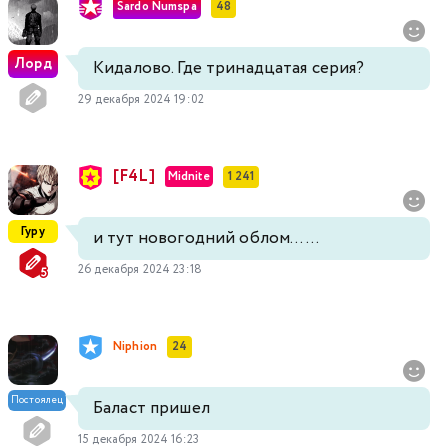
Sardo Numspa
48
Лорд
Кидалово. Где тринадцатая серия?
29 декабря 2024 19:02
[F4L]
Midnite
1 241
Гуру
и тут новогодний облом......
26 декабря 2024 23:18
Niphion
24
Постоялец
Баласт пришел
15 декабря 2024 16:23