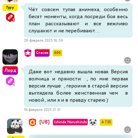
Гуру
Чёт совсем тупая анимеха, особенно
бесят моменты, когда посреди боя весь
план рассказывают и все вежливо
слушакют и не перебивают...
28 февраля 2025 16:59
Стасик
606
Лорд
Даже вот недавно вышла новая. Версия
волчица и пряности , по мне первая
версия лучше , героиня в старой версии
выглядела более женственная чем в
новой , или я и в правду старею )
16 февраля 2025 21:31
[UB]
Ishinda Narushinda
4 735