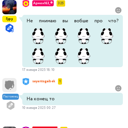
Армен163_®
325
Гуру
Не пнимаю вы вобше про что?
17 января 2025 18:10
sayantogaibek
1
Постоялец
На конец то
10 января 2025 00:27