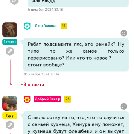
для нас))))
6 декабря 2024 23:18
ЛенаГоловач
16
Ветеран
Ребят подскажите плс, это ремейк? Ну
типо то же самое только
перерисовано? Или что то новое ?
стоит вообще?
28 ноября 2024 17:34
3 ответа
▼
Добрый Вечер
26
Гуру
Ставлю сотку на то, что, что то случится
с семьей кузнеца, Химура ему поможет,
у кузнеца будут флешбеки и он выкует