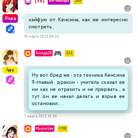
[SB]
Бог-монарх
259
Лорд
кайфую от Кенсина, как же интересно
смотреть.
19 марта 2025 06:32
Serega23
522
Гуру
Ну вот бред же - эта техника Кенсина
9-главый дракон - учитель сказал ее
ни как не отразить и не прервать , а
тут он ее начал делать и взрыв ее
остановил ....
7 марта 2025 10:56
MasterSan
1 118